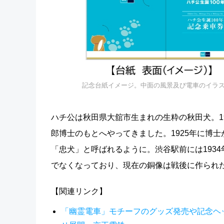
記念台紙イメージ。中面の風景及び電車のイラ
ハチ公は秋田県大舘市生まれの生粋の秋田犬。1
郎博士のもとへやってきました。1925年に博
「忠犬」と呼ばれるように。渋谷駅前には193
でなくなっており、現在の銅像は戦後に作られ
【関連リンク】
「幽霊電車」モチーフのグッズ発売や記念ヘッ