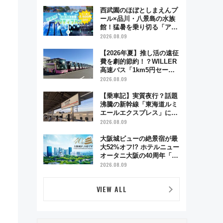
西武園のほぼとしまえんプ
ール×品川・八景島の水族
館！猛暑を乗り切る「アク
ティブパス」で夏休みをお
2026.08.09
得に楽しむ！
【2026年夏】推し活の遠征
費を劇的節約！？WILLER
高速バス「1km5円セー
ル」やワンコイン温泉の最
2026.08.09
強ルート 予約期間・対象
路線まとめ
【乗車記】実質夜行？話題
沸騰の新幹線「東海道ルミ
エールエクスプレス」に乗
車してみた 東京22時発、
2026.08.09
京都・新大阪に6時台着
見どころは岐阜羽島の素晴
大阪城ビューの絶景宿が最
らし過ぎる朝
大52%オフ!? ホテルニュー
オータニ大阪の40周年「夏
のタイムセール」で秋の関
2026.08.09
西旅を豪華にする方法（8
月20日まで！）
VIEW ALL