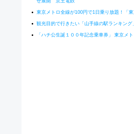
せ展開 京王電鉄
東京メトロ全線が100円で1日乗り放題！「
観光目的で行きたい「山手線の駅ランキング
「ハチ公生誕１００年記念乗車券」 東京メト