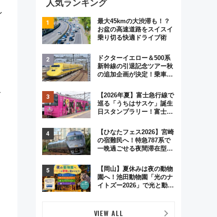
人気ランキング
し
最大45kmの大渋滞も！？
お盆の高速道路をスイスイ
乗り切る快適ドライブ術
ドクターイエロー＆500系
新幹線の引退記念ツアー秋
の追加企画が決定！乗車体
験やグッズ・ホテル情報ま
とめ
ト
【2026年夏】富士急行線で
巡る「うちはサスケ」誕生
日スタンプラリー！富士急
ハイランド限定グルメ＆グ
ッズ徹底ガイド
【ひなたフェス2026】宮崎
の宿難民へ！特急787系で
一晩過ごせる夜間滞在型イ
ベント「スワローおひさ
ま」が救世主に？
【岡山】夏休みは夜の動物
園へ！池田動物園「光のナ
イトズー2026」で光と動物
が彩る特別な夜
VIEW ALL