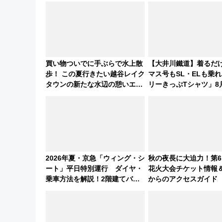
買い物ついでに手ぶらで水上散
【大井川鐵道】着るだ
歩！ この夏行きたい越谷レイク
マス号もSL・ELも乗
タウンの新たな水辺の憩いエリ
リーきっぷTシャツ」8
ア「LAKESIDE PARK」（埼玉
り受注販売
県越谷市）
2026年夏・京急「ウィング・シ
秋の夜長に大迫力！第6
ート」平日特別運行 ダイヤ・
花火大会チケット情報
乗車方法を解説！2階建てバス
からのアクセスガイド
や三浦海岸を堪能できるお出か
けプランもご紹介