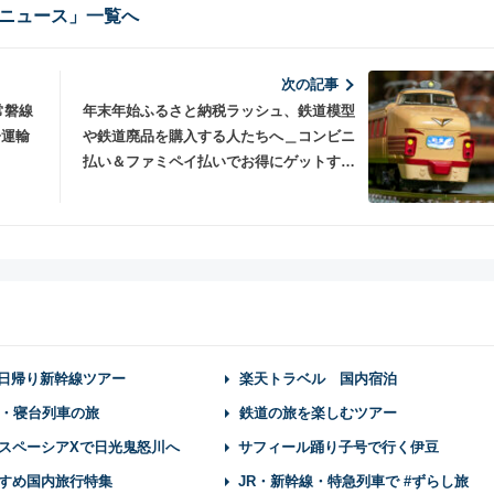
ニュース」一覧へ
次の記事
常磐線
年末年始ふるさと納税ラッシュ、鉄道模型
子運輸
や鉄道廃品を購入する人たちへ＿コンビニ
払い＆ファミペイ払いでお得にゲットする
のもアリ！
】日帰り新幹線ツアー
楽天トラベル 国内宿泊
・寝台列車の旅
鉄道の旅を楽しむツアー
スペーシアXで日光鬼怒川へ
サフィール踊り子号で行く伊豆
すめ国内旅行特集
JR・新幹線・特急列車で #ずらし旅