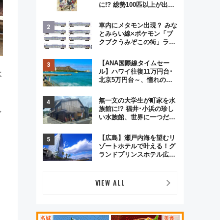
に!? 総勢100匹以上が出現
「レジェンドリサーチ」本
格謎解き・グッズ情報まと
車内にメタモン出現？ みな
め
とみらい線×ポケモン「ブ
クブクうみぞこの街」ラッ
ピング電車が運行開始に！
この夏は直通列車で横浜
【ANA国際線タイムセー
へ！
ル】ハワイ往復11万円台･
よ
北京5万円台～、憧れのビ
ジネスクラスも！来春の
GW旅行まで狙える激アツ
無一文の大学生が町家を水
路線まとめ（8/10まで）
族館に!? 福井･小浜の珍し
ゾ
い水族館、世界に一つだけ
の塗り箸制作体験、鯖街道
の御食国など 小浜観光レポ
【広島】瀬戸内海を望むリ
第2弾
ゾートホテルで叶える！グ
ランドプリンスホテル広島
のフォトウエディング＆カ
ジュアルパーティープラン
VIEW ALL