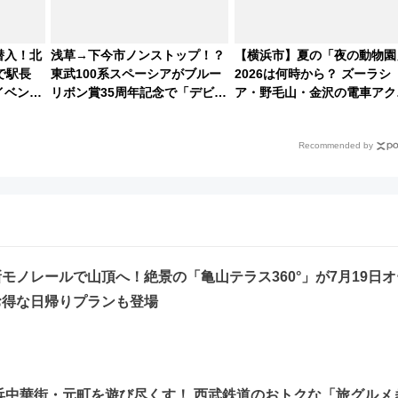
潜入！北
浅草→下今市ノンストップ！？
【横浜市】夏の「夜の動物園
で駅長
東武100系スペーシアがブルー
2026は何時から？ ズーラシ
イベン
リボン賞35周年記念で「デビュ
ア・野毛山・金沢の電車アク
容を紹介
ー当時の停車駅」を再現 運転
スや見どころ、限定イベント
時刻や特急券の買い方を紹介
徹底解説！
Recommended by
モノレールで山頂へ！絶景の「亀山テラス360°」が7月19日オ
お得な日帰りプランも登場
横浜中華街・元町を遊び尽くす！ 西武鉄道のおトクな「旅グルメ