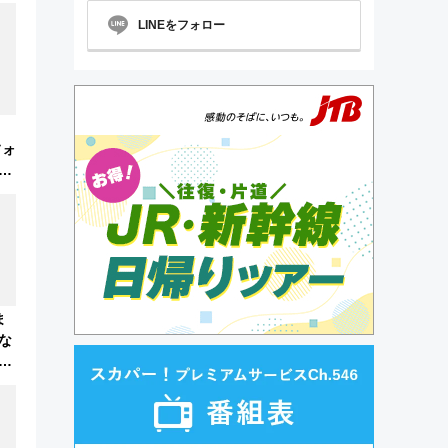
LINEをフォロー
フォ
と
賞
ま
な
っ