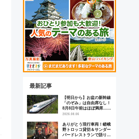
最新記事
【明日から】お盆の新幹線
「のぞみ」は自由席なし！
8月8日午前はほぼ満席…で
も数時間ズラせば空きが見
2026.08.06
つかることも 混雑避ける
「空席」探しのコツ
ありがとう現行車両！嵯峨
野トロッコ貸切＆サンダー
バードレストランで語り合