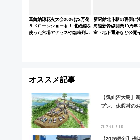
葛飾納涼花火大会2026は2万発
新函館北斗駅の裏側に
＆ドローンショーも！ 北総線を
海道新幹線開業10周年
使った穴場アクセスや臨時列
室・地下通路など公開
車、観覧スポット情報と周辺観
ト 参加方法や体験内
光まとめ（7/28開催）
オススメ記事
【気仙沼大島】新
プン、休暇村の
2026.07.18
【2026最新】