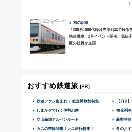
「
前の記事
「209系1000代録音専用列車で録る
快速電車」1月イベント開催、我孫
区の社員が企画
おすすめ鉄道旅
[PR]
鉄道ファン集まれ！ 鉄道博物館特集
【JTB
しまかぜで行く伊勢志摩
観光列車
立山黒部アルペンルート
新型特急
カニの季節到来！カニ旅行特集！
冬のおす