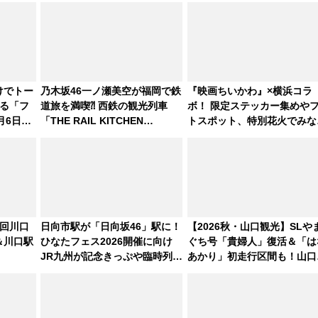
けでトー
乃木坂46一ノ瀬美空が福岡で鉄
『映画ちいかわ』×横浜コラ
れる「フ
道旅を満喫⁈ 西鉄の観光列車
ボ！ 限定ステッカー集めや
月6日よ
「THE RAIL KITCHEN
トスポット、特別花火でみな
CHIKUGO」で巡る福岡･太宰
みらいを満喫しよう（花火鑑
府･柳川の旅！YouTubeが公開
会応募は7/12まで！）
に
回川口
日向市駅が「日向坂46」駅に！
【2026秋・山口観光】SLや
＆川口駅
ひなたフェス2026開催に向け
ぐち号「貴婦人」復活＆「は
JR九州が記念きっぷや臨時列車
あかり」初走行区間も！山口
で全力応援 夜行列車「ドリー
DCの注目観光列車まとめ き
ムおひさま号」も走る
ぷの取り方は？