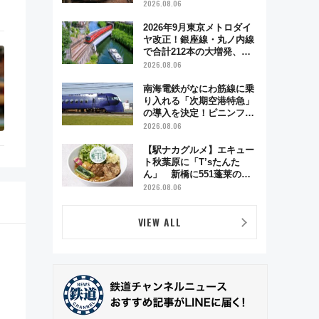
う秋の京都 斉藤雪乃＆福
2026.08.06
原トシヒロと行く！9月13
日「京都の鉄道満喫ツア
2026年9月東京メトロダイ
ー」開催
ヤ改正！銀座線・丸ノ内線
で合計212本の大増発、混
雑緩和に期待
2026.08.06
南海電鉄がなにわ筋線に乗
り入れる「次期空港特急」
の導入を決定！ピニンファ
リーナによる日本初の鉄道
2026.08.06
デザイン
【駅ナカグルメ】エキュー
ト秋葉原に「T’sたんた
ん」 新橋に551蓬莱の
DNAを継ぐ「東京豚饅」、
2026.08.06
オムライス専門店「肉とた
まご」新グルメ続々登場！
VIEW ALL
【2026年8月】