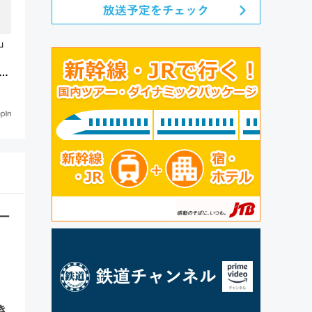
」
セ
を
ー
き