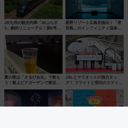
JR九州の観光列車「36ぷらす
星野リゾート広島初進出！「界
3」劇的リニューアル！新6号車
宮島」のインフィニティ温泉と
“1〜2名用グリーン個室”と曜日
古式サウナ「石風呂」を大解剖
別 “プレミアムランチ”導入･ル
宿泊料金・アクセスは？（2026
ートや価格など解説
年7月23日開業）
夏の夜は「さるびあ丸」で飲も
JALとマリオットの強力タッ
う！船上ビアガーデンで東京湾
グ！ フライトと宿泊のステイタ
の夜景を眺めながら軽く一
スマッチでFLY ON ポイントや
杯……工場直送生ビールや島グ
上級会員資格を効率よく獲得す
ルメが美味い
る方法を解説