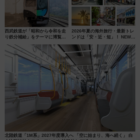
ツアー」開催
西武鉄道が「昭和から令和を走
2026年夏の海外旅行・最新トレ
り鉄分補給」をテーマに博覧会
ンドは「安・近・短」！ NEWT
を実施！くすのきホールで8月
調査から読み解く、最新の人気
14日から 新車両「トキイロ」体
渡航先TOP5とは？ 円安時代の
験ブースも アクセスや申込方法
旅行術
を解説
北陸鉄道「1M系」2027年度導入へ 「空に始まり、海へ続く」 白