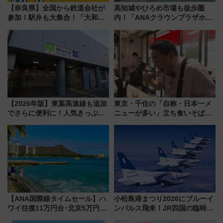
【奈良県】全国から鉄道会社が
高知城やひろめ市場も徒歩圏
参加！駅弁も大集合！「大和鉄
内！「ANAクラウンプラザホテ
道まつり2026」が8月8日・9日
ル高知」が8月開業
に開催決定
【2026年版】東葉高速線も追加
東京・千住の「自称・日本一メ
でさらに便利に！人気きっぷ
ニューが多い」立ち食いそば屋
「サンキューちばフリーパス」
とは？ ＢＳ日テレ『ドランク塚
今年も発売 秋・早春に千葉県を
地のふらっと立ち食いそば』
巡るなら使い勝手・コスパ抜群
7/27夜10時～放送
【ANA国際線タイムセール】ハ
小松島港まつり2026にブルーイ
ワイ往復11万円台･北京5万円台
ンパルス飛来！JR四国の臨時ダ
～、憧れのビジネスクラスも！
イヤや駐車場予約を徹底解説