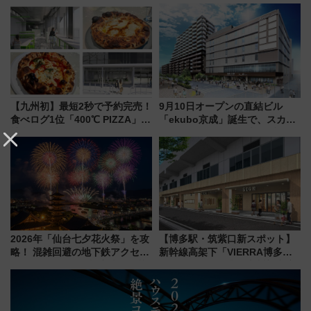
改札直結で屋上BBQも楽しめる
「浅草駅」を回避する最寄り駅･
注目スポット
アクセス攻略法、2万発の花火が
都心の夜に！
【九州初】最短2秒で予約完売！
9月10日オープンの直結ビル
食べログ1位「400℃ PIZZA」が
「ekubo京成」誕生で、スカイ
博多駅すぐの明治公園に8/7オー
ライナーも停まる巨大ハブ駅・
プン。もつ鍋風など限定メニュ
新鎌ヶ谷はどう変わる？ 全テナ
ーも
ント情報も公開！
2026年「仙台七夕花火祭」を攻
【博多駅・筑紫口新スポット】
略！ 混雑回避の地下鉄アクセス
新幹線高架下「VIERRA博多テ
からまだ買える有料席情報、花
ラス」が9/18開業！九州初出店
火前に楽しむ仙台観光ルートま
など注目の全6店舗 「博多活憩
で解説！
通り」も一新