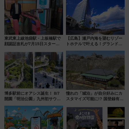
東武東上線池袋駅・上板橋駅で
【広島】瀬戸内海を望むリゾー
顔認証改札が7月15日スター
トホテルで叶える！グランドプ
ト、手ぶらで乗車から買い物ま
リンスホテル広島のフォトウエ
でシームレスに
ディング＆カジュアルパーティ
ープラン
博多駅前にオアシス誕生！ 8/7
憧れの「城泊」が自分好みにカ
開園「明治公園」九州初サウナ
スタマイズ可能に!? 国登録有形
TOTOPAや日本一のピザなど絶
文化財・丸亀城「延寿閣別館」
品グルメ登場で駅前の過ごし方
にオーダーメイド型の宿泊プラ
はどう変わる？
ンが誕生！