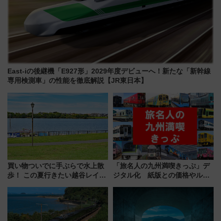
East-iの後継機「E927形」2029年度デビューへ！新たな「新幹線
専用検測車」の性能を徹底解説【JR東日本】
買い物ついでに手ぶらで水上散
「旅名人の九州満喫きっぷ」デ
歩！ この夏行きたい越谷レイク
ジタル化 紙版との価格やルー
タウンの新たな水辺の憩いエリ
ルの違いを解説
ア「LAKESIDE PARK」（埼玉
県越谷市）