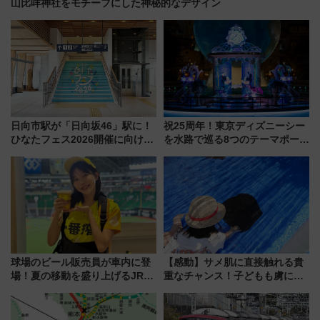
山比咩神社をモチーフにした神秘的なデザイン
日向市駅が「日向坂46」駅に！
祝25周年！東京ディズニーシー
ひなたフェス2026開催に向けJR
を水路で巡る8つのテーマポート
九州が記念きっぷや臨時列車で
と限定デコレーションを解説
全力応援 夜行列車「ドリーム
おひさま号」も走る
球場のビール販売員が車内に登
【感動】サメ肌に直接触れる貴
場！夏の移動を盛り上げるJR九
重なチャンス！子どもも虜にな
州「ビール新幹線」7月31日・8
る鴨川シーワールド「エイとサ
月7日限定 ソフトバンクホーク
メのタッチングプール」【夏休
スとコラボ
み限定企画】