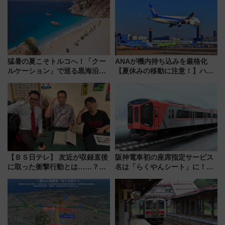
時刻や特急券の買い方を紹介
猛暑の夏こそトルコへ！「クー
ANAが機内持ち込みを厳格化
ルケーション」で巡る黒海沿岸
【夏休みの移動に注意！】ハン
やエーゲ海の避暑リゾート 関
ドバッグやPCケースも対象の
連検索数が前年比237％増、ナ
「身の回り品」新サイズ制限
ショジオも認める『2026年に訪
(40×30×20cm)おさらい
れるべき世界の旅先』
【ＢＳ日テレ】 友近が収録直後
阪神電車初の座席指定サービス
に取った衝撃行動とは……？
名は「らくやんシート」に！新
『友近・礼二の妄想トレイン』
型3000系で大阪梅田～山陽姫路
で極上の夏祭り鉄道旅を放送
を快適移動