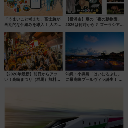
「うまいこと考えた」富士急が
【横浜市】夏の「夜の動物園」
画期的な仕組みを導入！ 人のか
2026は何時から？ ズーラシア・
わりにスマホが並ぶ「分身く
野毛山・金沢の電車アクセスや
ん」始動
見どころ、限定イベントを徹底
解説！
【2026年最新】前日からアツ
沖縄・小浜島「はいむるぶし」
い！高崎まつり（群馬）無料観
に最高峰プールヴィラ誕生！ 石
覧エリアから初開催100人みこ
垣島から船で向かう究極のご褒
しまで
美旅「何もしない贅沢」を体験
してみない？