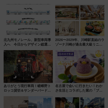
を巡る！ おトクな電車きっぷ活
新登場！関西の駅構内などで7月
用してストレスフリー旅へ行こ
中旬発売
う！
北九州モノレール、新型車両導
2026〜2029年、川崎駅直結のラ
入へ 今日からデザイン総選挙
ゾーナ川崎が過去最大級リニュ
始まる
ーアル！ フードコート拡大など
「いつから何が変わるか」徹底
解説！
ありがとう現行車両！嵯峨野ト
名古屋で会いに行きたい！わか
ロッコ貸切＆サンダーバードレ
さ生活とコラボした紫の「ブル
ストランで語り合う秋の京都
ーベリーぴよりん」期間限定販
斉藤雪乃＆福原トシヒロと行
売
く！9月13日「京都の鉄道満喫