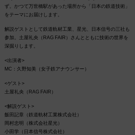
ず。かつて万世橋駅があった場所から「日本の鉄道技術」
をテーマにお届けします。
解説ゲストとして鉄道軌材工業、星光、日本信号の三社も
参加。土屋礼央（RAG FAIR）さんとともに技術の世界を
深掘りします。
<出演者>
MC：久野知美（女子鉄アナウンサー）
<ゲスト>
土屋礼央（RAG FAIR）
<解説ゲスト>
飯田記章（鉄道軌材工業株式会社）
岡村忠明（株式会社星光）
小田学（日本信号株式会社）