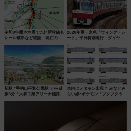
令和8年熊本地震で九州新幹線も
2026年夏・京急「ウィング・シ
レール破断など確認 現在の運
ート」平日特別運行 ダイヤ・
転見合わせ状況と交通網への影
乗車方法を解説！2階建てバスや
響
三浦海岸を堪能できるお出かけ
プランもご紹介
新駅 “手柄山平和公園駅”から徒
車内にメタモン出現？ みなとみ
歩3分「大和工業アリーナ姫路」
らい線×ポケモン「ブクブクうみ
10月開業！Novelbright公演 や
ぞこの街」ラッピング電車が運
大相撲巡業など 豪華イベントと
行開始に！ この夏は直通列車で
アクセス
横浜へ！