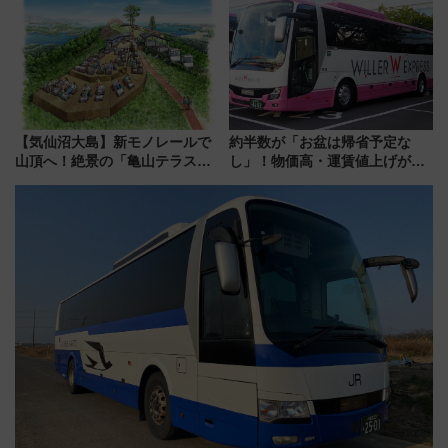
来春のGW旅行まで狙える激ア
ツ路線まとめ（8/10まで）
【気仙沼大島】新モノレールで
約半数が「お盆は帰省予定な
山頂へ！絶景の「亀山テラス
し」！物価高・運賃値上げが財
360°」が7月19日オープン、休
布を直撃、往復1万円以内なら帰
暇村のお得な日帰りプランも登
りたいけど……【WILLER お盆
場
帰省動向調査】