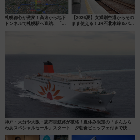
札幌都心が激変！高速から地下
【2026夏】女満別空港からその
トンネルで札幌駅へ直結、「創
まま使える！JR石北本線＆バス
成川通都心アクセス道路」が7月
乗り放題「北見・網走周遊フリ
から本格着工、延長4.8km整備
ーパス」でおトクに道東観光
事業の全貌
（8/3発売）
神戸・大分や大阪・志布志航路が破格！夏休み限定の「さんふら
わあスペシャルセール」スタート 夕朝食ビュッフェ付きで快適
な船旅はいかが？