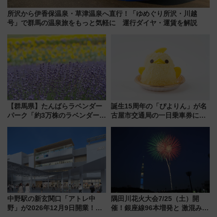
所沢から伊香保温泉・草津温泉へ直行！「ゆめぐり所沢・川越
号」で群馬の温泉旅をもっと気軽に 運行ダイヤ・運賃を解説
【群馬県】たんばらラベンダー
誕生15周年の「ぴよりん」が名
パーク「約3万株のラベンダー」
古屋市交通局の一日乗車券に！
が見頃！新幹線＆無料送迎バス
東山線では貸切電車も登場【限
で都心から約1時間半で夏の絶景
定1万5000枚】
を！
中野駅の新玄関口「アトレ中
隅田川花火大会7/25（土）開
野」が2026年12月9日開業！新
催！銀座線96本増発と 激混みの