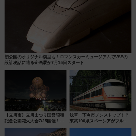
初公開のオリジナル模型も！ロマンスカーミュージアムでVSEの
設計秘話に迫る企画展が7月15日スタート
【立川市】立川まつり国営昭和
浅草→下今市ノンストップ！？
記念公園花火大会7/25開催！
東武100系スペーシアがブルー
5000発の花火が夜を彩る 今年は
リボン賞35周年記念で「デビュ
混雑に要注意、その理由は
ー当時の停車駅」を再現 運転