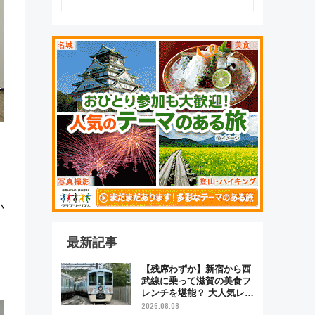
い
最新記事
【残席わずか】新宿から西
武線に乗って滋賀の美食フ
レンチを堪能？ 大人気レス
トラン列車「52席の至福」
2026.08.08