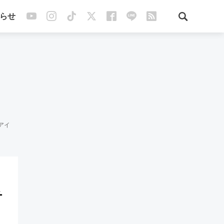
らせ
アイ
チ