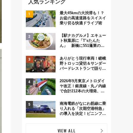
人気ランキング
最大45kmの大渋滞も！？
お盆の高速道路をスイスイ
乗り切る快適ドライブ術
【駅ナカグルメ】エキュー
ト秋葉原に「T’sたんた
ん」 新橋に551蓬莱の
DNAを継ぐ「東京豚饅」、
オムライス専門店「肉とた
ありがとう現行車両！嵯峨
まご」新グルメ続々登場！
野トロッコ貸切＆サンダー
【2026年8月】
バードレストランで語り合
う秋の京都 斉藤雪乃＆福
原トシヒロと行く！9月13
2026年9月東京メトロダイ
日「京都の鉄道満喫ツア
ヤ改正！銀座線・丸ノ内線
ー」開催
で合計212本の大増発、混
雑緩和に期待
南海電鉄がなにわ筋線に乗
り入れる「次期空港特急」
の導入を決定！ピニンファ
リーナによる日本初の鉄道
デザイン
VIEW ALL