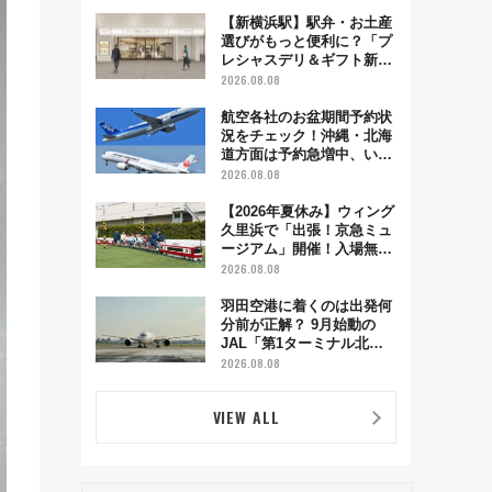
で味わう近江牛や伝統文化
の特別コラボ
【新横浜駅】駅弁・お土産
選びがもっと便利に？「プ
レシャスデリ＆ギフト新横
浜」がオープン 場所や営
2026.08.08
業時間・限定弁当を紹介
航空各社のお盆期間予約状
況をチェック！沖縄・北海
道方面は予約急増中、いま
から狙うべき日は？
2026.08.08
【2026年夏休み】ウィング
久里浜で「出張！京急ミュ
ージアム」開催！入場無料
でスタンプラリーや子ども
2026.08.08
制服撮影も
羽田空港に着くのは出発何
分前が正解？ 9月始動の
JAL「第1ターミナル北側
サテライト」は徒歩1キロ
2026.08.08
超え！ 知っておきたい変更
点まとめ
VIEW ALL