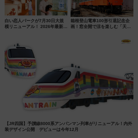
白い恋人パークが7月30日大規
箱根登山電車100形引退記念企
模リニューアル！ 2026年最新の
画！窓全開で涼を楽しむ「天然
新エリア・工場見学の見どころ
クーラー体験号」と限定鉄コレ
と料金・アクセスを徹底解説
発売
（札幌市）
【JR四国】予讃線8000系アンパンマン列車がリニューアル！内外
装デザイン公開 デビューは今年12月