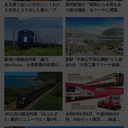
名古屋で会いに行きたい！わか
西武鉄道が「昭和から令和を走
さ生活とコラボした紫の「ブル
り鉄分補給」をテーマに博覧会
ーベリーぴよりん」期間限定販
を実施！くすのきホールで8月
売
14日から 新車両「トキイロ」体
験ブースも アクセスや申込方法
を解説
新潟の酒観光列車「越乃
新駅 “手柄山平和公園駅”から徒
Shu*Kura」が長野県内初運行！
歩3分「大和工業アリーナ姫路」
地酒と食を味わう信州プレDC特
10月開業！Novelbright公演 や
別企画
大相撲巡業など 豪華イベントと
アクセス
JR九州の観光列車「36ぷらす
令和8年8月8日、午前8時8分8
3」劇的リニューアル！新6号車
秒、888セット限定……鉄道各
“1〜2名用グリーン個室”と曜日
社の「8・8・8」な記念きっぷ