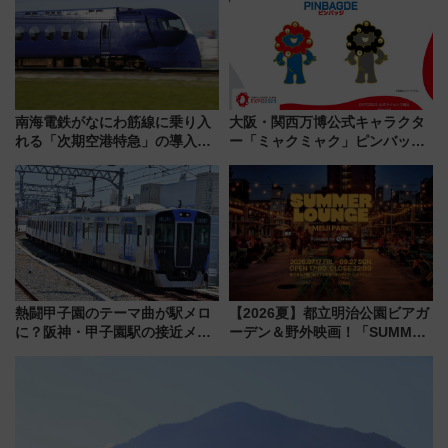
（7月18日スタート）
南海電鉄がなにわ筋線に乗り入
大阪・関西万博公式キャラクタ
れる「次期空港特急」の導入を
ー「ミャクミャク」ピンバッジ
決定！ピニンファリーナによる
新登場！関西の駅構内などで7月
日本初の鉄道デザイン
中旬発売
熱闘甲子園のテーマ曲が駅メロ
【2026夏】都立明治公園ビアガ
に？阪神・甲子園駅の接近メロ
ーデン＆野外映画！「SUMMER
ディがVaundy「かげろう」×向
LOUNGE」のアクセスと上映ス
谷実アレンジの特別仕様へ、8月
ケジュール 夜風とビール、映画
5日始発から
を満喫！