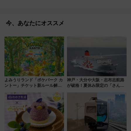
今、あなたにオススメ
よみうりランド「ポケパーク カ
神戸・大分や大阪・志布志航路
ントー」チケット新ルール解
が破格！夏休み限定の「さんふ
説！購入制限の緩和と入場時の
らわあスペシャルセール」スタ
本人確認が11月スタート
ート 夕朝食ビュッフェ付きで
快適な船旅はいかが？