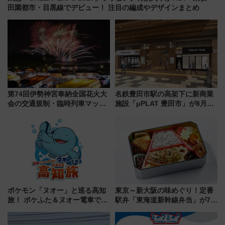
田園都市・目黒線でデビュー！ 注目の編成やデザインまとめ
第74回伊勢神宮奉納全国花火大
名鉄豊田市駅の高架下に新商業
会の交通規制・臨時列車マッ
施設「μPLAT 豊田市」が8月26
プ！JR東海・近鉄で快適にアク
日開業！全8店舗が出店し街の新
セス
たな玄関口へ
ポケモン「ヌオー」と巡る高知
東京～新大阪の味めぐり！定番
旅！ ポケふた＆ヌオー電車で楽
駅弁「東海道新幹線弁当」が7月
しむ鉄道スタンプラリーで土佐
21日にリニューアル発売
路の絶景と絶品グルメを満喫！