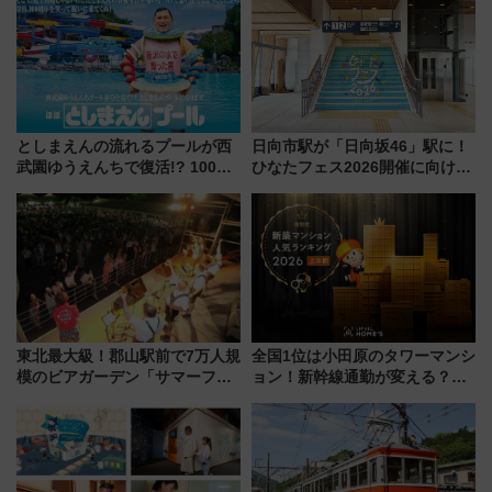
としまえんの流れるプールが西
日向市駅が「日向坂46」駅に！
武園ゆうえんちで復活!? 100周
ひなたフェス2026開催に向けJR
年記念企画＆「春日のうん○スラ
九州が記念きっぷや臨時列車で
イダー」に注目 2026年夏は所
全力応援 夜行列車「ドリーム
沢へ遊びに行こう
おひさま号」も走る
東北最大級！郡山駅前で7万人規
全国1位は小田原のタワーマンシ
模のビアガーデン「サマーフェ
ョン！新幹線通勤が変える？
スタ IN KORIYAMA 2026」
「住みたい街」の最新トレンド
7/24-26開催！ 有料席はJRE
【新築マンション人気ランキン
MALLで予約可能
グ】