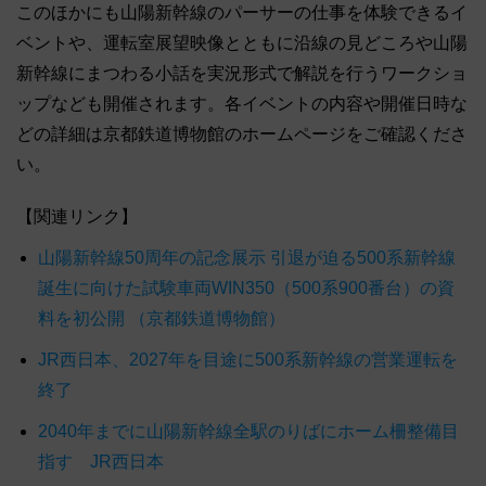
このほかにも山陽新幹線のパーサーの仕事を体験できるイ
ベントや、運転室展望映像とともに沿線の見どころや山陽
新幹線にまつわる小話を実況形式で解説を行うワークショ
ップなども開催されます。各イベントの内容や開催日時な
どの詳細は京都鉄道博物館のホームページをご確認くださ
い。
【関連リンク】
山陽新幹線50周年の記念展示 引退が迫る500系新幹線
誕生に向けた試験車両WIN350（500系900番台）の資
料を初公開 （京都鉄道博物館）
JR西日本、2027年を目途に500系新幹線の営業運転を
終了
2040年までに山陽新幹線全駅のりばにホーム柵整備目
指す JR西日本