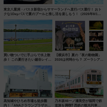
東京八重洲・バスタ新宿からサマーランドへ直行バス運行！ おト
クな1Dayパスで夏のプールと推し活を楽しもう！（2026年8/1～
31）
買い物ついでに手ぶらで水上散
【横浜市】夏の「夜の動物園」
歩！ この夏行きたい越谷レイク
2026は何時から？ ズーラシア・
タウンの新たな水辺の憩いエリ
野毛山・金沢の電車アクセスや
ア「LAKESIDE PARK」（埼玉
見どころ、限定イベントを徹底
県越谷市）
解説！
高知城やひろめ市場も徒歩圏
乃木坂46一ノ瀬美空が福岡で鉄
内！「ANAクラウンプラザホテ
道旅を満喫⁈ 西鉄の観光列車