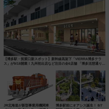
【博多駅・筑紫口新スポット】新幹線高架下「VIERRA博多テラ
ス」が9/18開業！九州初出店など注目の全6店舗 「博多活憩通り」
も一新
JR北海道が新型事業用機関車
博多駅前にオアシス誕生！ 8/7