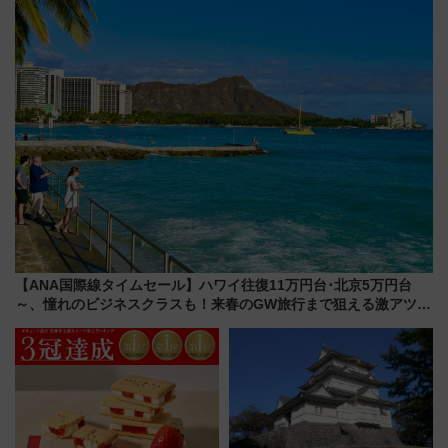
別 “プレミアムランチ”導入･ル
たち
ートや価格など解説
【ANA国際線タイムセール】ハワイ往復11万円台･北京5万円台
～、憧れのビジネスクラスも！来春のGW旅行まで狙える激アツ路
線まとめ（8/10まで）