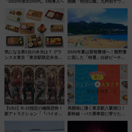
「DD200形式500代」3両導入へ
開園「明治公園」九州初サウナ
TOTOPAや日本一のピザなど絶
品グルメ登場で駅前の過ごし方
はどう変わる？
気になる第1位の弁当は？ グラ
2026年夏は那智勝浦へ！熊野灘
ンスタ東京「東京駅限定弁当
に面した「特選」白砂ビーチは
2026 売上ランキング」
必見 「第17回那智勝浦町花火大
会」は8月11日開催！
【USJ】R-15指定の極限恐怖！
再開発に沸く東京駅八重洲口！
新アトラクション「『バイオハ
新幹線・バス乗車前に寄りたい
ザード レクイエム』 ザ・ダイ
「ヤエチカ」2026年夏の「ひん
ブ」今秋登場 ―予測不能の恐
やり＆スタミナグルメ」6選【新
怖に泣き叫べ―
店舗も！】