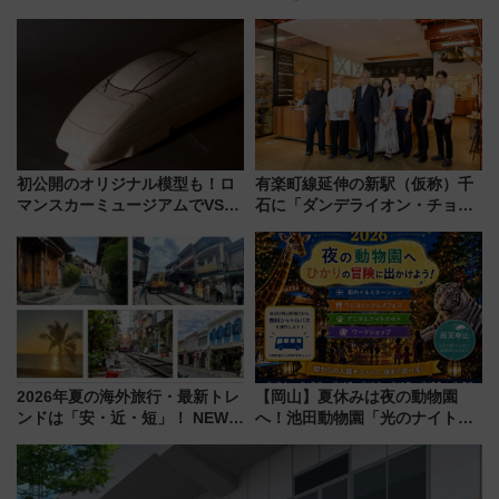
ル高知」が8月開業
「THE RAIL KITCHEN
CHIKUGO」で巡る福岡･太宰
府･柳川の旅！YouTubeが公開
に
初公開のオリジナル模型も！ロ
有楽町線延伸の新駅（仮称）千
マンスカーミュージアムでVSE
石に「ダンデライオン・チョコ
の設計秘話に迫る企画展が7月
レート」が出店！ 東京メトロが
15日スタート
1億円出資で挑む新時代のまちづ
くりとは？
2026年夏の海外旅行・最新トレ
【岡山】夏休みは夜の動物園
ンドは「安・近・短」！ NEWT
へ！池田動物園「光のナイトズ
調査から読み解く、最新の人気
ー2026」で光と動物が彩る特別
渡航先TOP5とは？ 円安時代の
な夜
旅行術