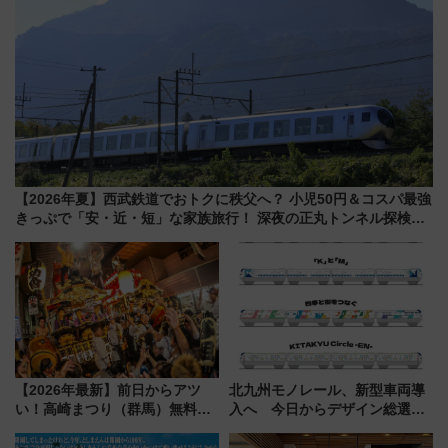
【2026年夏】西武鉄道でおトクに秩父へ？ 小児50円＆コスパ最強
きっぷで「安・近・短」な家族旅行！ 深夜の正丸トンネル探検や
特急ラビューも
【2026年最新】前日からアツ
北九州モノレール、新型車両導
い！高崎まつり（群馬）無料観
入へ 今日からデザイン総選挙
覧エリアから初開催100人みこ
始まる
しまで