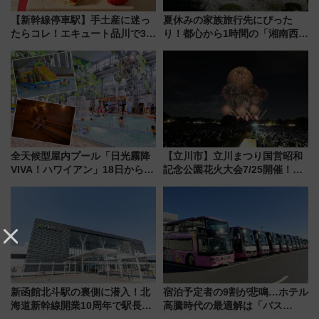
【新幹線停車駅】手土産に迷っ
夏休みの家族旅行先にぴった
たらコレ！エキュート品川で3年
り！都心から1時間の「湘南西エ
連続売上1位を獲得した定番手土
リア」満喫ガイド 鎌倉・江の
産スイーツとは？
島とは異なる魅力を持つ今夏の
注目スポット
全天候型屋内プール「日光霧降
【立川市】立川まつり国営昭和
VIVA！ハワイアン」18日から営
記念公園花火大会7/25開催！
業開始 小さなお子様連れのフ
5000発の花火が夜を彩る 今年は
ァミリーから大人まで幅広い世
混雑に要注意、その理由は
代が一日中楽しる夏のリゾート
を楽しんで
新函館北斗駅の裏側に潜入！北
宿泊予定者の9割が悲鳴…ホテル
海道新幹線開業10周年で駅長
高騰時代の最適解は「バス