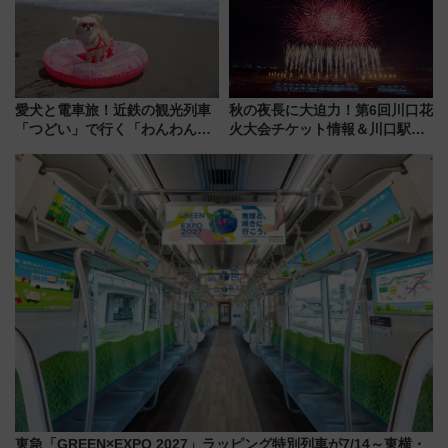
愛犬と電車旅！近鉄の観光列車
秋の夜長に大迫力！第6回川口花
「つどい」で行く「わんわん列
火大会チケット情報＆川口駅か
車」第5弾！海辺のBBQも楽し
らのアクセスガイド
める日帰りツアー
東急「GREEN×EXPO 2027」ラッピング特別列車が7/14～東横・