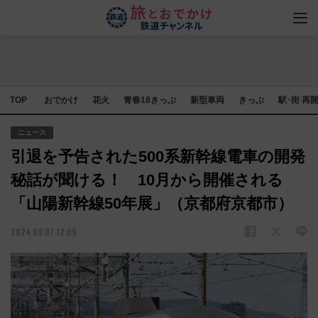
TOP
おでかけ
花火
青春18きっぷ
新型車両
きっぷ
駅･街 再
ニュース
引退を予告された500系新幹線電車の開発
秘話が聞ける！ 10月から開催される
「山陽新幹線50年展」（京都府京都市）
2024.09.07 12:09