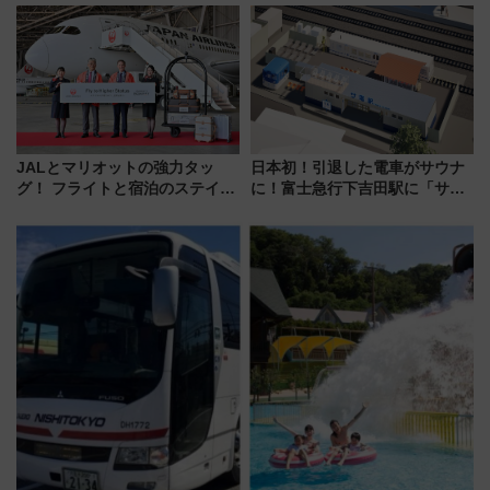
室・地下通路など公開イベン
泊」!? WILLER最新調査で判明
ト 参加方法や体験内容を紹介
した、推し活遠征や観光時のリ
アルな懐事情
JALとマリオットの強力タッ
日本初！引退した電車がサウナ
グ！ フライトと宿泊のステイタ
に！富士急行下吉田駅に「サ電
スマッチでFLY ON ポイントや
（SADEN）」2026年12月開
上級会員資格を効率よく獲得す
業 行き交う電車の音や振動を
る方法を解説
感じながら「ととのう」新感覚