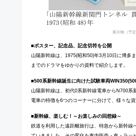
展示物（予定
■ポスター、記念品、記念切符を公開
山陽新幹線は、1975(昭和50)年3月10日
までのドラマをゆかりの資料で紹介します。
■500系新幹線誕生に向けた試験車両WIN350(5
山陽新幹線は、初代0系新幹線電車からN700
電車の特徴を6つのコーナーに分けて、様々な
■新幹線、楽しむ！～お楽しみの回想録～
鉄道を利用した遠距離旅行は、特急から新幹線
ていきました。その変化を車内販売・食・ラッ