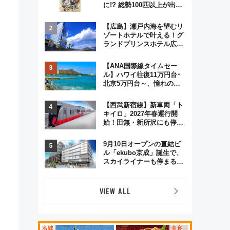
に!? 総勢100匹以上が出現
「レジェンドリサーチ」本
格謎解き・グッズ情報まと
【広島】瀬戸内海を望むリ
め
ゾートホテルで叶える！グ
ランドプリンスホテル広島
のフォトウエディング＆カ
ジュアルパーティープラン
【ANA国際線タイムセー
ル】ハワイ往復11万円台･
北京5万円台～、憧れのビ
ジネスクラスも！来春の
GW旅行まで狙える激アツ
【西武新宿線】新車両「ト
路線まとめ（8/10まで）
キイロ」2027年春運行開
始！田無・新所沢にも停
車 2028年春には「第2
弾」も
9月10日オープンの直結ビ
ル「ekubo京成」誕生で、
スカイライナーも停まる巨
大ハブ駅・新鎌ヶ谷はどう
変わる？ 全テナント情報も
公開！
VIEW ALL