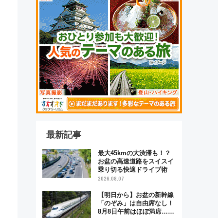
最新記事
最大45kmの大渋滞も！？
お盆の高速道路をスイスイ
乗り切る快適ドライブ術
2026.08.07
【明日から】お盆の新幹線
「のぞみ」は自由席なし！
8月8日午前はほぼ満席…で