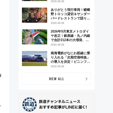
も数時間ズラせば空きが見
2026.08.06
つかることも 混雑避ける
「空席」探しのコツ
ありがとう現行車両！嵯峨
野トロッコ貸切＆サンダー
バードレストランで語り合
う秋の京都 斉藤雪乃＆福
2026.08.06
原トシヒロと行く！9月13
日「京都の鉄道満喫ツア
2026年9月東京メトロダイ
ー」開催
ヤ改正！銀座線・丸ノ内線
で合計212本の大増発、混
雑緩和に期待
2026.08.06
通
南海電鉄がなにわ筋線に乗
り入れる「次期空港特急」
の導入を決定！ピニンファ
リーナによる日本初の鉄道
2026.08.06
デザイン
線
VIEW ALL
し