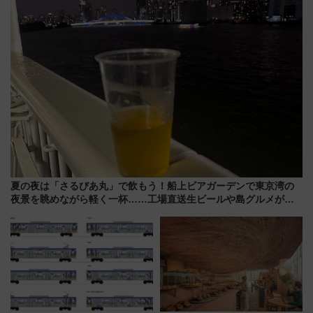
で解説！
サダーになろう
夏の夜は「さるびあ丸」で飲もう！船上ビアガーデンで東京湾の
夜景を眺めながら軽く一杯……工場直送生ビールや島グルメが美
味い