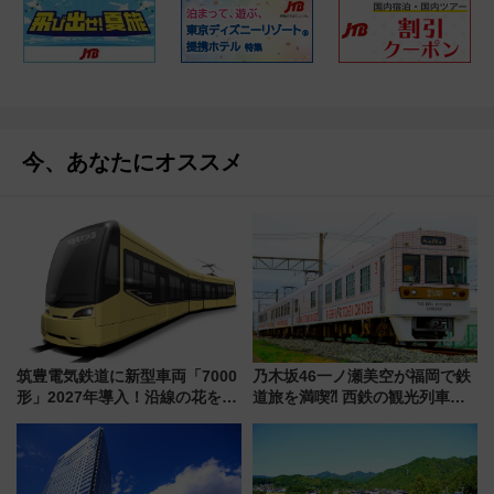
今、あなたにオススメ
筑豊電気鉄道に新型車両「7000
乃木坂46一ノ瀬美空が福岡で鉄
形」2027年導入！沿線の花をイ
道旅を満喫⁈ 西鉄の観光列車
メージしたイエローを採用 車
「THE RAIL KITCHEN
内は落ち着いたゆとりある空間
CHIKUGO」で巡る福岡･太宰
に
府･柳川の旅！YouTubeが公開
に