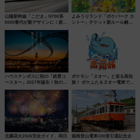
山陽新幹線「こだま」N700系
よみうりランド「ポケパーク カ
6000番代が新デザインに！産学
ントー」チケット新ルール解
連携で描く瀬戸内の波模様 運
説！購入制限の緩和と入場時の
用は今冬から
本人確認が11月スタート
ハウステンボスに初の「絶景コ
ポケモン「ヌオー」と巡る高知
ースター」2027年誕生！秋の
旅！ ポケふた＆ヌオー電車で楽
「すんごいハロウィン」見どこ
しむ鉄道スタンプラリーで土佐
ろも一挙紹介
路の絶景と絶品グルメを満喫！
（7月18日スタート）
北國花火2026完全ガイド、両日
箱根登山電車100形引退記念企