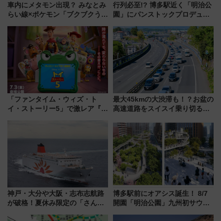
車内にメタモン出現？ みなとみ
行列必至!? 博多駅近く「明治公
らい線×ポケモン「ブクブクうみ
園」にパンストックプロデュー
ぞこの街」ラッピング電車が運
スの新業態『Land Bageri』8/7
行開始に！ この夏は直通列車で
オープン 秋からはビストロ営業
横浜へ！
も！
「ファンタイム・ウィズ・ト
最大45kmの大渋滞も！？お盆の
イ・ストーリー5」で激レア『ロ
高速道路をスイスイ乗り切る快
ルカナ』カードをゲット！最新
適ドライブ術
デコレーションも徹底解説
神戸・大分や大阪・志布志航路
博多駅前にオアシス誕生！ 8/7
が破格！夏休み限定の「さんふ
開園「明治公園」九州初サウナ
らわあスペシャルセール」スタ
TOTOPAや日本一のピザなど絶