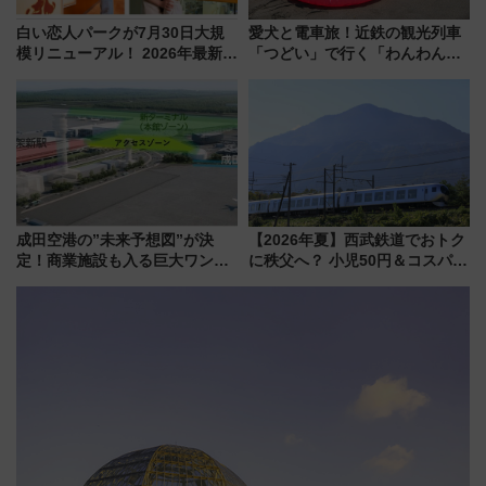
白い恋人パークが7月30日大規
愛犬と電車旅！近鉄の観光列車
模リニューアル！ 2026年最新の
「つどい」で行く「わんわん列
新エリア・工場見学の見どころ
車」第5弾！海辺のBBQも楽し
と料金・アクセスを徹底解説
める日帰りツアー
（札幌市）
成田空港の”未来予想図”が決
【2026年夏】西武鉄道でおトク
定！商業施設も入る巨大ワンタ
に秩父へ？ 小児50円＆コスパ最
ーミナル、京成の高架新駅整備
強きっぷで「安・近・短」な家
で新型特急が品川･羽田とを結
族旅行！ 深夜の正丸トンネル探
ぶ！ JR空港駅は2面3線化！
検や特急ラビューも