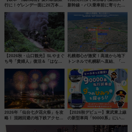
行に！ゲレンデ一面に20万本の
新幹線・バス乗車前に寄りたい
ひまわりが咲き誇る「アルコピ
「ヤエチカ」2026年夏の「ひん
アひまわり園」開園
やり＆スタミナグルメ」6選【新
店舗も！】
【2026秋・山口観光】SLやまぐ
札幌都心が激変！高速から地下
ち号「貴婦人」復活＆「はなあ
トンネルで札幌駅へ直結、「創
かり」初走行区間も！山口DCの
成川通都心アクセス道路」が7月
注目観光列車まとめ きっぷの取
から本格着工、延長4.8km整備
り方は？
事業の全貌
2026年「仙台七夕花火祭」を攻
【2026秋デビュー】東武東上線
略！ 混雑回避の地下鉄アクセス
の新型車両「90000系」にいち
からまだ買える有料席情報、花
早く乗れる！ 8/11開催の小学生
火前に楽しむ仙台観光ルートま
向け先行試乗会でキッズアンバ