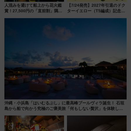
人混みを避けて船上から花火鑑
【7/24発売】2027年引退のドク
賞！27,500円の「直前割」隅田
ターイエロー（T5編成）記念グ
川花火クルーズはデパ地下グル
ッズ7種が登場！ 新幹線車内放
メも持ち込みOK
送の目覚まし時計など通販・販
売店舗まとめ
沖縄・小浜島「はいむるぶし」に最高峰プールヴィラ誕生！ 石垣
島から船で向かう究極のご褒美旅「何もしない贅沢」を体験して
みない？