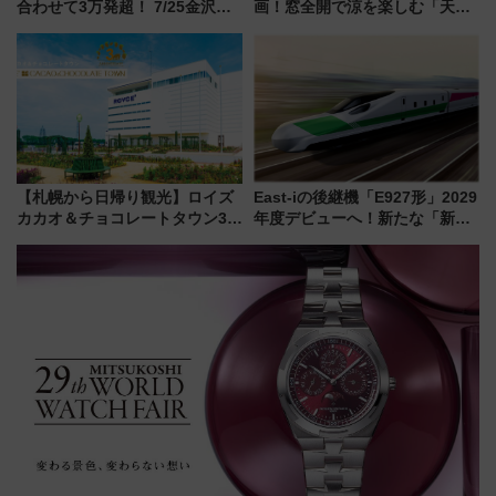
合わせて3万発超！ 7/25金沢大
画！窓全開で涼を楽しむ「天然
会・8/1川北大会の2つの花火大
クーラー体験号」と限定鉄コレ
会の日程・アクセス・観覧席ま
発売
とめ（石川県）
【札幌から日帰り観光】ロイズ
East-iの後継機「E927形」2029
カカオ＆チョコレートタウン3周
年度デビューへ！新たな「新幹
年！ 9月は入場料半額やチョコ
線専用検測車」の性能を徹底解
詰め放題を開催、ロイズタウン
説【JR東日本】
駅からのアクセスも