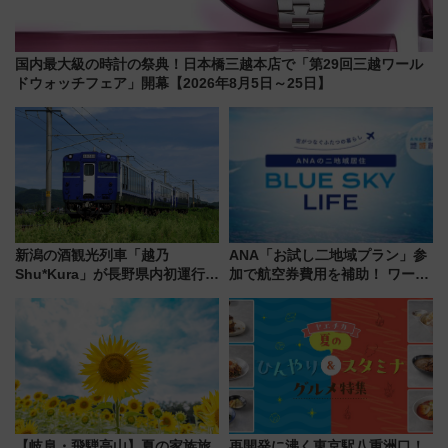
国内最大級の時計の祭典！日本橋三越本店で「第29回三越ワール
ドウォッチフェア」開幕【2026年8月5日～25日】
新潟の酒観光列車「越乃
ANA「お試し二地域プラン」参
Shu*Kura」が長野県内初運行！
加で航空券費用を補助！ ワーケ
地酒と食を味わう信州プレDC特
ーションや週末移住に最適な自
別企画
治体は？ 2026年は対象のエリア
が拡大！
【岐阜・飛騨高山】夏の家族旅
再開発に沸く東京駅八重洲口！