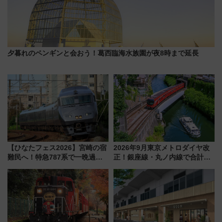
夕暮れのペンギンと会おう！葛西臨海水族園が夜8時まで延長
【ひなたフェス2026】宮崎の宿
2026年9月東京メトロダイヤ改
難民へ！特急787系で一晩過ご
正！銀座線・丸ノ内線で合計
せる夜間滞在型イベント「スワ
212本の大増発、混雑緩和に期
ローおひさま」が救世主に？
待