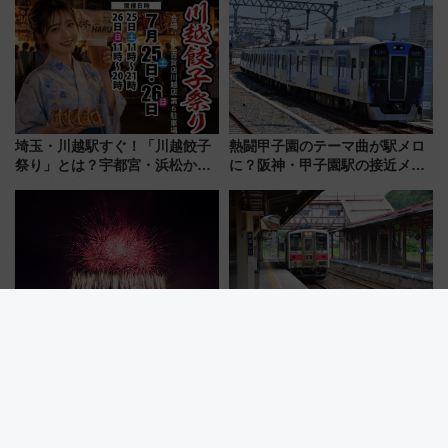
「いつから何が変わるか」徹底
解説！
埼玉・川越駅すぐ！「川越餃子
熱闘甲子園のテーマ曲が駅メロ
祭り」とは？宇都宮・浜松から
に？阪神・甲子園駅の接近メロ
ご当地和牛まで全国の人気餃子
ディがVaundy「かげろう」×向
を食べ比べ【7月25日・26日開
谷実アレンジの特別仕様へ、8月
催】
5日始発から
秋の夜長に大迫力！第6回川口花
【2026夏】女満別空港からその
火大会チケット情報＆川口駅か
まま使える！JR石北本線＆バス
らのアクセスガイド
乗り放題「北見・網走周遊フリ
ーパス」でおトクに道東観光
（8/3発売）