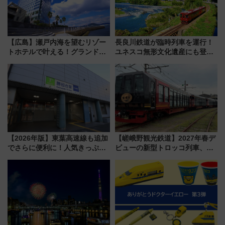
【広島】瀬戸内海を望むリゾー
長良川鉄道が臨時列車を運行！
トホテルで叶える！グランドプ
ユネスコ無形文化遺産にも登録
リンスホテル広島のフォトウエ
された「郡上おどり」楽しむ人
ディング＆カジュアルパーティ
に 乗車には予約が必要
ープラン
【2026年版】東葉高速線も追加
【嵯峨野観光鉄道】2027年春デ
でさらに便利に！人気きっぷ
ビューの新型トロッコ列車、い
「サンキューちばフリーパス」
よいよ試運転開始へ！現行車両
今年も発売 秋・早春に千葉県を
は2026年で引退
巡るなら使い勝手・コスパ抜群