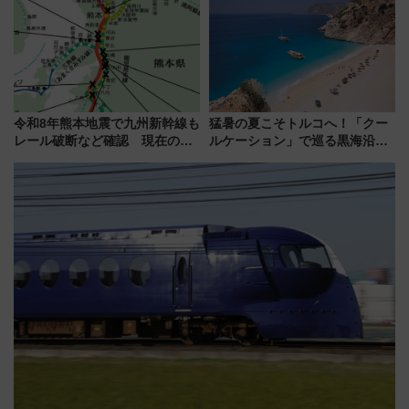
ート 夕朝食ビュッフェ付きで
品グルメ登場で駅前の過ごし方
快適な船旅はいかが？
はどう変わる？
令和8年熊本地震で九州新幹線も
猛暑の夏こそトルコへ！「クー
レール破断など確認 現在の運
ルケーション」で巡る黒海沿岸
転見合わせ状況と交通網への影
やエーゲ海の避暑リゾート 関
響
連検索数が前年比237％増、ナ
ショジオも認める『2026年に訪
れるべき世界の旅先』