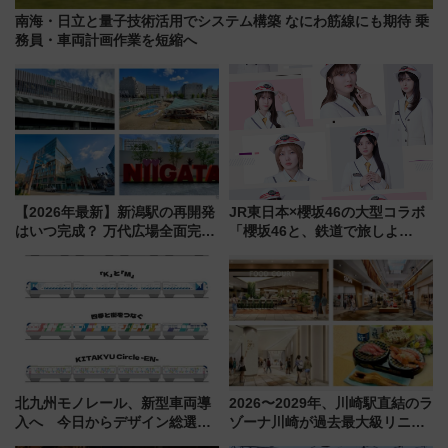
南海・日立と量子技術活用でシステム構築 なにわ筋線にも期待 乗
務員・車両計画作業を短縮へ
【2026年最新】新潟駅の再開発
JR東日本×櫻坂46の大型コラボ
はいつ完成？ 万代広場全面完成
「櫻坂46と、鉄道で旅しよ
から「にいがた2キロ」・古町再
う。」が7月20日より始動！新
開発、バスタ新潟構想まで徹底
潟・長野・庄内へ
解説！
北九州モノレール、新型車両導
2026〜2029年、川崎駅直結のラ
入へ 今日からデザイン総選挙
ゾーナ川崎が過去最大級リニュ
始まる
ーアル！ フードコート拡大など