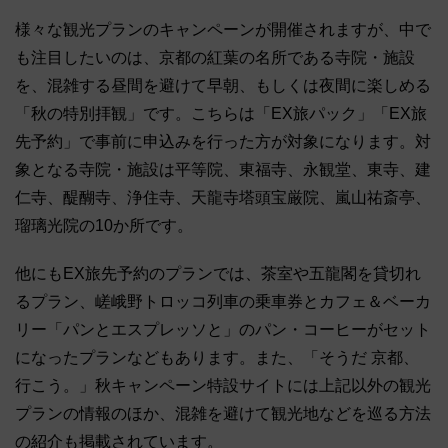
様々な観光プランのキャンペーンが開催されますが、中で
も注目したいのは、京都の紅葉の名所である寺院・施設
を、混雑する昼間を避けて早朝、もしくは夜間に楽しめる
「秋の特別拝観」です。こちらは「EX旅パック」「EX旅
先予約」で事前に申込みを行った方が対象になります。対
象となる寺院・施設は平等院、東福寺、永観堂、東寺、建
仁寺、醍醐寺、浄住寺、天龍寺塔頭宝厳院、嵐山祐斎亭、
瑠璃光院の10か所です。
他にもEX旅先予約のプランでは、茶室や五龍閣を貸切れ
るプラン、嵯峨野トロッコ列車の乗車券とカフェ＆ベーカ
リー「パンとエスプレッソと」のパン・コーヒーがセット
になったプランなどもあります。また、「そうだ 京都、
行こう。」秋キャンペーン特設サイトには上記以外の観光
プランの情報のほか、混雑を避けて観光地などを巡る方法
の紹介も掲載されています。