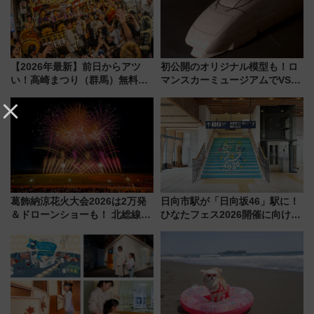
【2026年最新】前日からアツ
初公開のオリジナル模型も！ロ
い！高崎まつり（群馬）無料観
マンスカーミュージアムでVSE
覧エリアから初開催100人みこ
の設計秘話に迫る企画展が7月
しまで
15日スタート
葛飾納涼花火大会2026は2万発
日向市駅が「日向坂46」駅に！
＆ドローンショーも！ 北総線を
ひなたフェス2026開催に向けJR
使った穴場アクセスや臨時列
九州が記念きっぷや臨時列車で
車、観覧スポット情報と周辺観
全力応援 夜行列車「ドリーム
光まとめ（7/28開催）
おひさま号」も走る