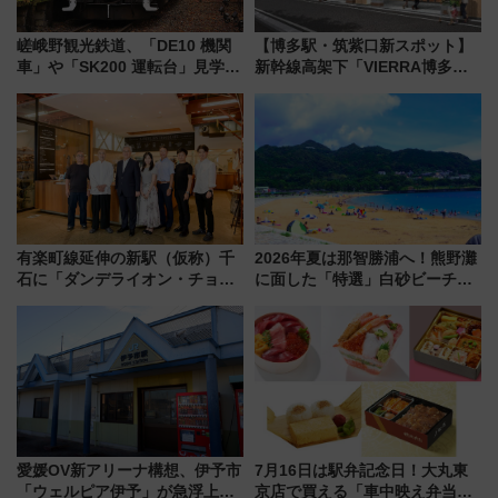
嵯峨野観光鉄道、「DE10 機関
【博多駅・筑紫口新スポット】
車」や「SK200 運転台」見学ツ
新幹線高架下「VIERRA博多テ
アーを開催！ ラストランイベン
ラス」が9/18開業！九州初出店
トの一環で激レア体験できちゃ
など注目の全6店舗 「博多活憩
うかも 参加方法やスケジュール
通り」も一新
をご紹介
有楽町線延伸の新駅（仮称）千
2026年夏は那智勝浦へ！熊野灘
石に「ダンデライオン・チョコ
に面した「特選」白砂ビーチは
レート」が出店！ 東京メトロが
必見 「第17回那智勝浦町花火大
1億円出資で挑む新時代のまちづ
会」は8月11日開催！
くりとは？
愛媛OV新アリーナ構想、伊予市
7月16日は駅弁記念日！大丸東
「ウェルピア伊予」が急浮上！
京店で買える「車中映え弁当」