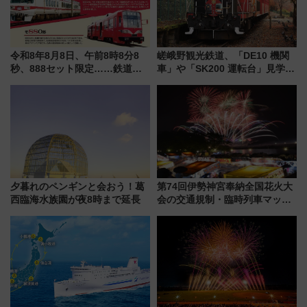
令和8年8月8日、午前8時8分8
嵯峨野観光鉄道、「DE10 機関
秒、888セット限定……鉄道各
車」や「SK200 運転台」見学ツ
社の「8・8・8」な記念きっぷ
アーを開催！ ラストランイベン
たち
トの一環で激レア体験できちゃ
うかも 参加方法やスケジュール
をご紹介
夕暮れのペンギンと会おう！葛
第74回伊勢神宮奉納全国花火大
西臨海水族園が夜8時まで延長
会の交通規制・臨時列車マッ
プ！JR東海・近鉄で快適にアク
セス