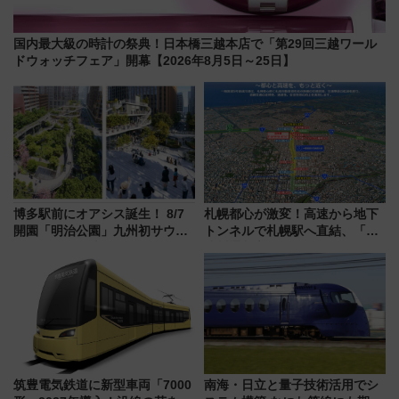
国内最大級の時計の祭典！日本橋三越本店で「第29回三越ワール
ドウォッチフェア」開幕【2026年8月5日～25日】
博多駅前にオアシス誕生！ 8/7
札幌都心が激変！高速から地下
開園「明治公園」九州初サウナ
トンネルで札幌駅へ直結、「創
TOTOPAや日本一のピザなど絶
成川通都心アクセス道路」が7月
品グルメ登場で駅前の過ごし方
から本格着工、延長4.8km整備
はどう変わる？
事業の全貌
筑豊電気鉄道に新型車両「7000
南海・日立と量子技術活用でシ