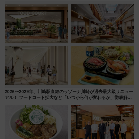
全力応援 夜行列車「ドリーム
ール」で秋の関西旅を豪華にす
おひさま号」も走る
る方法（8月20日まで！）
2026〜2029年、川崎駅直結のラゾーナ川崎が過去最大級リニュー
アル！ フードコート拡大など「いつから何が変わるか」徹底解
説！