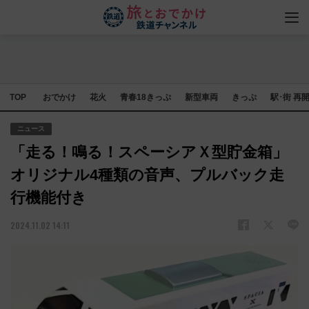
TOP
おでかけ
花火
青春18きっぷ
新型車両
きっぷ
駅･街 再
ニュース
「走る！鳴る！スペーシアＸ型貯金箱」
オリジナル4種類の音声、プルバック走
行機能付き
2024.11.02 14:11