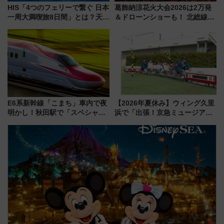
HIS「4つのフェリーで繋ぐ 日本
葛飾納涼花火大会2026は2万発
一周大満喫旅8日間」とは？天橋
＆ドローンショーも！ 北総線を
立・小樽・日光東照宮など全国
使った穴場アクセスや臨時列
の絶景＆限定グルメを網羅！煩
車、観覧スポット情報と周辺観
雑な手続きも不要でお手軽に楽
光まとめ（7/28開催）
しめるプランが登場
E6系新幹線「こまち」車内で夜
【2026年夏休み】ウィング久里
明かし！秋田駅で「スペシャル
浜で「出張！京急ミュージア
ナイト」8月開催、料金や予約方
ム」開催！入場無料でスタンプ
法は？
ラリーや子ども制服撮影も