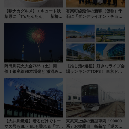
【駅ナカグルメ】エキュート秋
有楽町線延伸の新駅（仮称）千
葉原に「T’sたんたん」 新橋に
石に「ダンデライオン・チョコ
551蓬莱のDNAを継ぐ「東京豚
レート」が出店！ 東京メトロが
饅」、オムライス専門店「肉と
1億円出資で挑む新時代のまちづ
たまご」新グルメ続々登場！
くりとは？
【2026年8月】
隅田川花火大会7/25（土）開
【推し活×遠征】好きなライブ会
催！銀座線96本増発と 激混みの
場ランキングTOP3！ 東京ドー
「浅草駅」を回避する最寄り駅･
ムや大阪城ホールが選ばれる理
アクセス攻略法、2万発の花火が
由と交通アクセス術、ライブ会
都心の夜に！
場に何を求める？
【大井川鐵道】着るだけでトー
東武東上線の新型車両「90000
マス号もSL・ELも乗れる「フリ
系」お披露目 斬新な「逆スラ