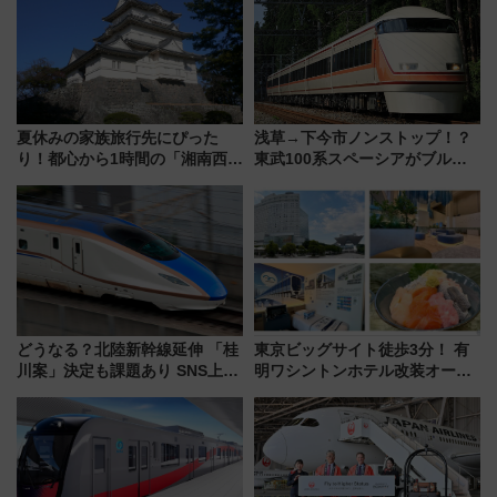
夏休みの家族旅行先にぴった
浅草→下今市ノンストップ！？
り！都心から1時間の「湘南西エ
東武100系スペーシアがブルー
リア」満喫ガイド 鎌倉・江の
リボン賞35周年記念で「デビュ
島とは異なる魅力を持つ今夏の
ー当時の停車駅」を再現 運転
注目スポット
時刻や特急券の買い方を紹介
どうなる？北陸新幹線延伸 「桂
東京ビッグサイト徒歩3分！ 有
川案」決定も課題あり SNS上の
明ワシントンホテル改装オープ
声は
ン直前「ゆりかもめ運転台付き
客室」や海鮮丼が人気の朝食ビ
ュッフェを現地レポ