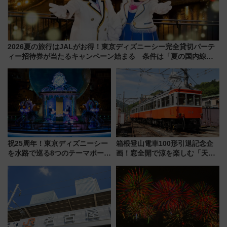
2026夏の旅行はJALがお得！東京ディズニーシー完全貸切パーテ
ィー招待券が当たるキャンペーン始まる 条件は「夏の国内線に2
回搭乗」
祝25周年！東京ディズニーシー
箱根登山電車100形引退記念企
を水路で巡る8つのテーマポート
画！窓全開で涼を楽しむ「天然
と限定デコレーションを解説
クーラー体験号」と限定鉄コレ
発売