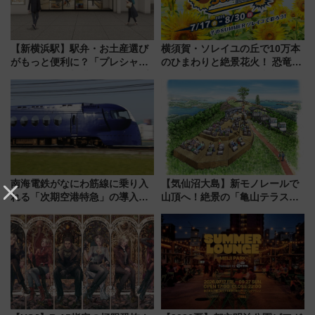
【新横浜駅】駅弁・お土産選び
横須賀・ソレイユの丘で10万本
がもっと便利に？「プレシャス
のひまわりと絶景花火！ 恐竜や
デリ＆ギフト新横浜」がオープ
ドッグプールなど三浦半島の日
ン 場所や営業時間・限定弁当
帰りお出かけ最新情報（2026年
を紹介
7月17日～開催）
南海電鉄がなにわ筋線に乗り入
【気仙沼大島】新モノレールで
れる「次期空港特急」の導入を
山頂へ！絶景の「亀山テラス
決定！ピニンファリーナによる
360°」が7月19日オープン、休
日本初の鉄道デザイン
暇村のお得な日帰りプランも登
場