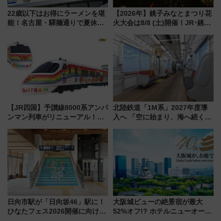
22歳以下はお得にラーメンを堪
【2026年】銚子みなとまつり花
能！名古屋・驛麺通りで夏休み
火大会は8/8 (土)開催！JR･銚子
限定「U22応援割り」が7月21日
電鉄の臨時列車やアクセス情
よりスタート
報、利根川に咲く8,000発の大迫
力＆屋台を満喫
【JR四国】予讃線8000系アンパ
北陸鉄道「1M系」2027年度導
ンマン列車がリニューアル！内
入へ 「空に始まり、海へ続く」
外装デザイン公開 デビューは
白山比咩神社をモチーフにした
今年12月
神秘的なデザイン
日向市駅が「日向坂46」駅に！
大阪城ビューの絶景宿が最大
ひなたフェス2026開催に向けJR
52%オフ!? ホテルニューオータ
九州が記念きっぷや臨時列車で
ニ大阪の40周年「夏のタイムセ