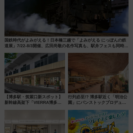
国鉄時代がよみがえる！日本橋三越で「よみがえる にっぽんの鉄
道展」7/22-8/3開催、広田尚敬の名作写真も、駅弁フェスも同時開
催！
【博多駅・筑紫口新スポット】
行列必至!? 博多駅近く「明治公
新幹線高架下「VIERRA博多テ
園」にパンストックプロデュー
ラス」が9/18開業！九州初出店
スの新業態『Land Bageri』8/7
など注目の全6店舗 「博多活憩
オープン 秋からはビストロ営業
通り」も一新
も！