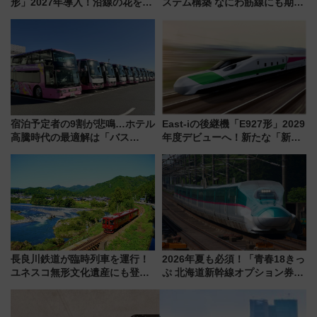
形」2027年導入！沿線の花をイ
ステム構築 なにわ筋線にも期待
メージしたイエローを採用 車
乗務員・車両計画作業を短縮へ
内は落ち着いたゆとりある空間
に
宿泊予定者の9割が悲鳴…ホテル
East-iの後継機「E927形」2029
高騰時代の最適解は「バス
年度デビューへ！新たな「新幹
泊」!? WILLER最新調査で判明
線専用検測車」の性能を徹底解
した、推し活遠征や観光時のリ
説【JR東日本】
アルな懐事情
長良川鉄道が臨時列車を運行！
2026年夏も必須！「青春18きっ
ユネスコ無形文化遺産にも登録
ぷ 北海道新幹線オプション券」
された「郡上おどり」楽しむ人
自動改札対応ルールと途中下車
に 乗車には予約が必要
の罠