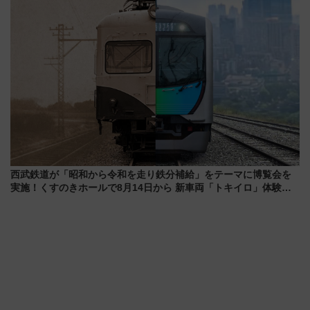
西武鉄道が「昭和から令和を走り鉄分補給」をテーマに博覧会を
実施！くすのきホールで8月14日から 新車両「トキイロ」体験ブ
ースも アクセスや申込方法を解説