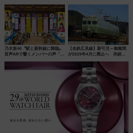
ーきっぷTシャツ」8月6日より
ント式」の先頭形状と明るく開
受注販売
放的な車内空間に注目、デビュ
ーは9月
乃木坂46〝駅と新幹線に降臨〟
【名鉄広見線】新可児～御嵩間
音声ARで響くメンバーの声「真
が2029年4月に廃止へ 存続協
夏の全国ツアー2026」
議終了で100年の歴史に幕