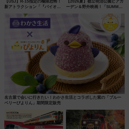
【USJ】R-15指定の極限恐怖！
【2026夏】都立明治公園ビアガ
新アトラクション「『バイオハ
ーデン＆野外映画！「SUMMER
ザード レクイエム』 ザ・ダイ
LOUNGE」のアクセスと上映ス
ブ」今秋登場 ―予測不能の恐
ケジュール 夜風とビール、映画
怖に泣き叫べ―
を満喫！
名古屋で会いに行きたい！わかさ生活とコラボした紫の「ブルー
ベリーぴよりん」期間限定販売