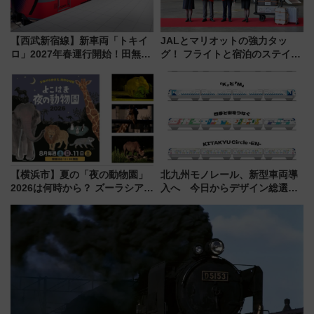
【西武新宿線】新車両「トキイ
JALとマリオットの強力タッ
ロ」2027年春運行開始！田無・
グ！ フライトと宿泊のステイタ
新所沢にも停車 2028年春には
スマッチでFLY ON ポイントや
「第2弾」も
上級会員資格を効率よく獲得す
る方法を解説
【横浜市】夏の「夜の動物園」
北九州モノレール、新型車両導
2026は何時から？ ズーラシア・
入へ 今日からデザイン総選挙
野毛山・金沢の電車アクセスや
始まる
見どころ、限定イベントを徹底
解説！