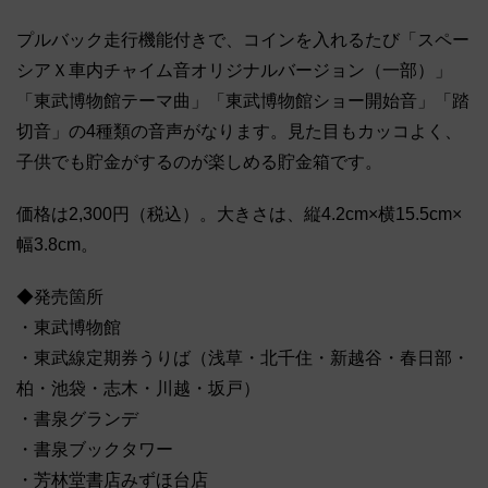
プルバック走行機能付きで、コインを入れるたび「スペー
シアＸ車内チャイム音オリジナルバージョン（一部）」
「東武博物館テーマ曲」「東武博物館ショー開始音」「踏
切音」の4種類の音声がなります。見た目もカッコよく、
子供でも貯金がするのが楽しめる貯金箱です。
価格は2,300円（税込）。大きさは、縦4.2cm×横15.5cm×
幅3.8cm。
◆発売箇所
・東武博物館
・東武線定期券うりば（浅草・北千住・新越谷・春日部・
柏・池袋・志木・川越・坂戸）
・書泉グランデ
・書泉ブックタワー
・芳林堂書店みずほ台店