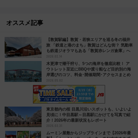
オススメ記事
【敦賀駅編】敦賀・若狭エリアを巡る冬の福井
旅 「鉄道と港のまち」敦賀はどんな街？ 気動車
も鉄道ジオラマもある「敦賀赤レンガ倉庫」へ
2026.02.14
木更津で潮干狩り、5つの海岸を徹底比較！ ア
ウトレット至近にBBQや渡り船など目的別の海
岸選びのコツ、料金･開催期間･アクセスまとめ
2026.05.02
東京都内の桜 目黒川沿いスポットも、いよいよ
見頃に！中目黒駅～目黒駅にかけてを写真で紹
介！2026年の最新状況もレポート
2026.03.31
ムーミン屋敷からジップラインまで【2026年最