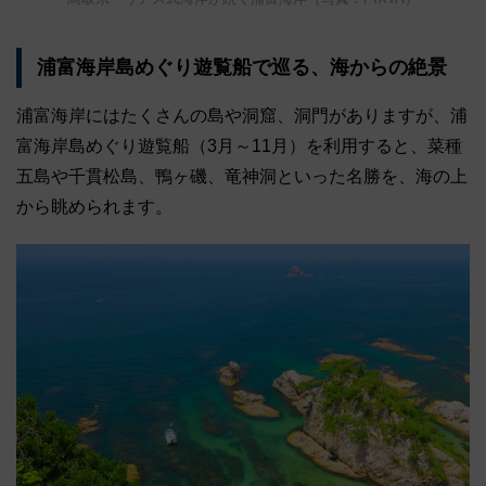
浦富海岸島めぐり遊覧船で巡る、海からの絶景
浦富海岸にはたくさんの島や洞窟、洞門がありますが、浦
富海岸島めぐり遊覧船（3月～11月）を利用すると、菜種
五島や千貫松島、鴨ヶ磯、竜神洞といった名勝を、海の上
から眺められます。