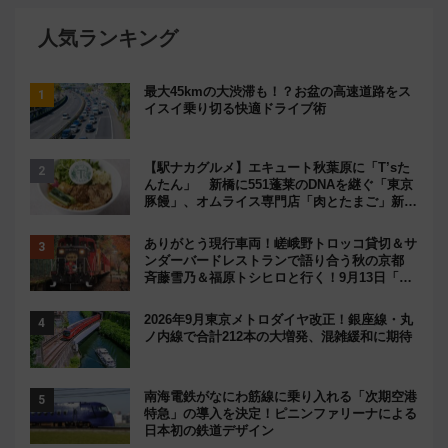
人気ランキング
最大45kmの大渋滞も！？お盆の高速道路をス
イスイ乗り切る快適ドライブ術
【駅ナカグルメ】エキュート秋葉原に「T’sた
んたん」 新橋に551蓬莱のDNAを継ぐ「東京
豚饅」、オムライス専門店「肉とたまご」新グ
ルメ続々登場！【2026年8月】
ありがとう現行車両！嵯峨野トロッコ貸切＆サ
ンダーバードレストランで語り合う秋の京都
斉藤雪乃＆福原トシヒロと行く！9月13日「京
都の鉄道満喫ツアー」開催
2026年9月東京メトロダイヤ改正！銀座線・丸
ノ内線で合計212本の大増発、混雑緩和に期待
南海電鉄がなにわ筋線に乗り入れる「次期空港
特急」の導入を決定！ピニンファリーナによる
日本初の鉄道デザイン