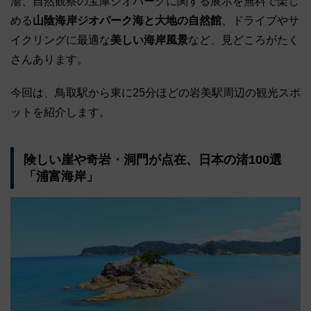
湯、自然観察の宝庫ジオパークに関する展示を無料で楽し
める
山陰海岸ジオパーク海と大地の自然館
、ドライブやサ
イクリングに最適な
美しい海岸風景
など、見どころがたく
さんあります。
今回は、鳥取駅から東に25分ほどの岩美駅周辺の観光スポ
ットを紹介します。
険しい崖や奇岩・洞門が点在、日本の渚100選
「浦富海岸」