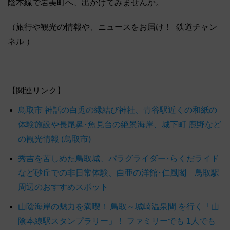
陰本線で岩美町へ、出かけてみませんか。
（旅行や観光の情報や、ニュースをお届け！ 鉄道チャン
ネル ）
【関連リンク】
鳥取市 神話の白兎の縁結び神社、青谷駅近くの和紙の
体験施設や長尾鼻･魚見台の絶景海岸、城下町 鹿野など
の観光情報 (鳥取市)
秀吉を苦しめた鳥取城、パラグライダー･らくだライド
など砂丘での非日常体験、白亜の洋館･仁風閣 鳥取駅
周辺のおすすめスポット
山陰海岸の魅力を満喫！ 鳥取～城崎温泉間 を行く「山
陰本線駅スタンプラリー」！ ファミリーでも 1人でも