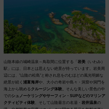
山陰本線の城崎温泉～鳥取間に位置する「
岩美
（いわみ）
駅」には、日本とは思えない絶景が待っています。岩美周
辺には、”山陰の松島”と称され息をのむほどの風光明媚な
絶景が続く
浦富海岸
や、大小の奇岩や島々・洞窟や洞門を
海上から眺める
クルージング体験、
そんな美しい景色の中
での
シュノーケリングやサーフィン・SUPなどのマリンア
クティビティ体験
、そして山陰最古の名湯・
岩井温泉
の