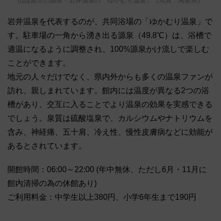
山陰最古の温泉・岩井温泉の「ゆかむり温泉」（写真：鳥取県）
岩井温泉を代表するのが、共同浴場の「ゆかむり温泉」で
す。駐車場の一角から湧き出る源泉（49.8℃）は、浴槽で
適温になるように調整され、100%源泉かけ流しで楽しむ
ことができます。
地元の人々だけでなく、県内外からも多くの温泉ファンが
訪れ、親しまれています。館内には温度が異なる2つの浴
槽があり、交互に入ることでより温泉の効果を実感できる
でしょう。泉質は硫酸塩泉で、カルシウムやナトリウムを
含み、神経痛、五十肩、冷え性、慢性皮膚病などに効能が
あるとされています。
開館時間：06:00～22:00 (年中無休、ただし6月・11月に
館内清掃の為の休館あり)
ご利用料金：中学生以上380円、小学6年生まで190円