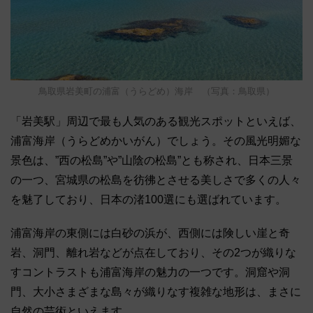
鳥取県岩美町の浦富（うらどめ）海岸 （写真：鳥取県）
「岩美駅」周辺で最も人気のある観光スポットといえば、
浦富海岸（うらどめかいがん）でしょう。その風光明媚な
景色は、”西の松島”や”山陰の松島”とも称され、日本三景
の一つ、宮城県の松島を彷彿とさせる美しさで多くの人々
を魅了しており、日本の渚100選にも選ばれています。
浦富海岸の東側には白砂の浜が、西側には険しい崖と奇
岩、洞門、離れ岩などが点在しており、その2つが織りな
すコントラストも浦富海岸の魅力の一つです。洞窟や洞
門、大小さまざまな島々が織りなす複雑な地形は、まさに
自然の芸術といえます。