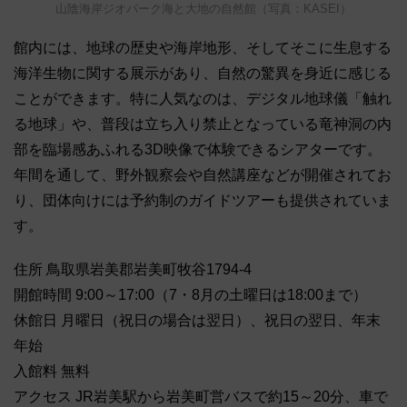
山陰海岸ジオパーク海と大地の自然館（写真：KASEI）
館内には、地球の歴史や海岸地形、そしてそこに生息する
海洋生物に関する展示があり、自然の驚異を身近に感じる
ことができます。特に人気なのは、デジタル地球儀「触れ
る地球」や、普段は立ち入り禁止となっている竜神洞の内
部を臨場感あふれる3D映像で体験できるシアターです。
年間を通して、野外観察会や自然講座などが開催されてお
り、団体向けには予約制のガイドツアーも提供されていま
す。
住所 鳥取県岩美郡岩美町牧谷1794-4
開館時間 9:00～17:00（7・8月の土曜日は18:00まで）
休館日 月曜日（祝日の場合は翌日）、祝日の翌日、年末
年始
入館料 無料
アクセス JR岩美駅から岩美町営バスで約15～20分、車で