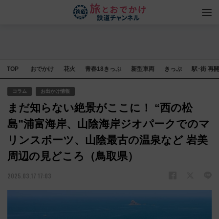
TOP
おでかけ
花火
青春18きっぷ
新型車両
きっぷ
駅･街 再
コラム
お出かけ情報
まだ知らない絶景がここに！ “西の松
島”浦富海岸、山陰海岸ジオパークでのマ
リンスポーツ、山陰最古の温泉など 岩美
周辺の見どころ（鳥取県）
2025.03.17 17:03