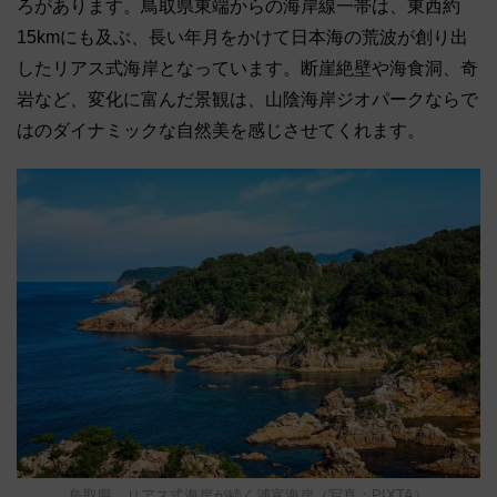
ろがあります。鳥取県東端からの海岸線一帯は、東西約
15kmにも及ぶ、長い年月をかけて日本海の荒波が創り出
したリアス式海岸となっています。断崖絶壁や海食洞、奇
岩など、変化に富んだ景観は、山陰海岸ジオパークならで
はのダイナミックな自然美を感じさせてくれます。
鳥取県 リアス式海岸が続く浦富海岸（写真：PIXTA）