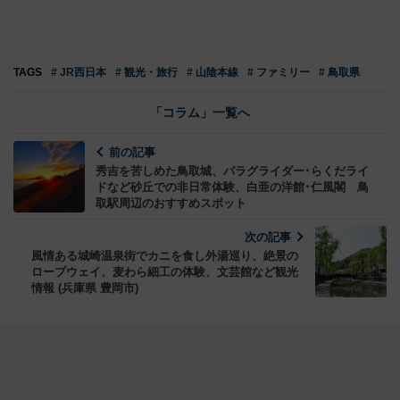
TAGS
# JR西日本
# 観光・旅行
# 山陰本線
# ファミリー
# 鳥取県
「コラム」一覧へ
前の記事
秀吉を苦しめた鳥取城、パラグライダー･らくだライ
ドなど砂丘での非日常体験、白亜の洋館･仁風閣 鳥
取駅周辺のおすすめスポット
次の記事
風情ある城崎温泉街でカニを食し外湯巡り、絶景の
ロープウェイ、麦わら細工の体験、文芸館など観光
情報 (兵庫県 豊岡市)