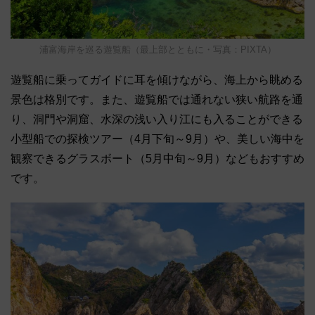
浦富海岸を巡る遊覧船（最上部とともに・写真：PIXTA）
遊覧船に乗ってガイドに耳を傾けながら、海上から眺める
景色は格別です。また、遊覧船では通れない狭い航路を通
り、洞門や洞窟、水深の浅い入り江にも入ることができる
小型船での探検ツアー（4月下旬～9月）や、美しい海中を
観察できるグラスボート（5月中旬～9月）などもおすすめ
です。