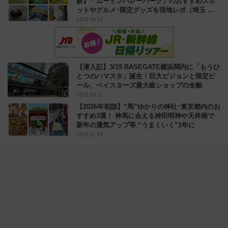
新】「ムーミンバレーパーク」のおすすめスポ
ットやグルメ･限定グッズを現地レポ（埼玉 飯
2026.04.26
能市）
【潜入記】3/19 BASEGATE横浜関内に「もうひ
とつのハマスタ」誕生！巨大ビジョンと限定ビ
ール、ベイスターズ最大級ショップの全貌
2026.03.17
【2026年初詣】“馬”ゆかりの神社･東京都内のお
すすめ3選！ 神馬に会える神田明神や天井画で
新年の運気アップ等 “うまくいく”1年に
2025.12.29