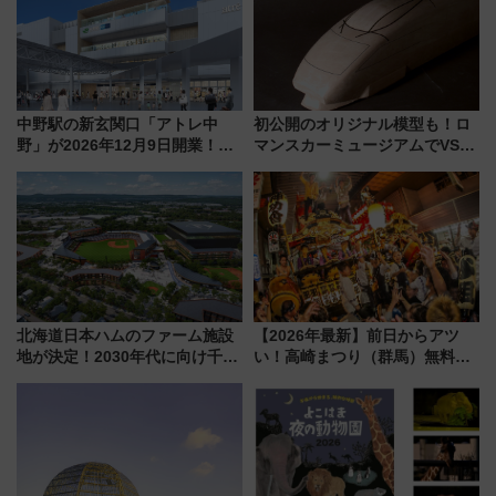
中野駅の新玄関口「アトレ中
初公開のオリジナル模型も！ロ
野」が2026年12月9日開業！新
マンスカーミュージアムでVSE
改札直結で屋上BBQも楽しめる
の設計秘話に迫る企画展が7月
注目スポット
15日スタート
北海道日本ハムのファーム施設
【2026年最新】前日からアツ
地が決定！2030年代に向け千歳
い！高崎まつり（群馬）無料観
線沿線が一大野球エリア
覧エリアから初開催100人みこ
しまで