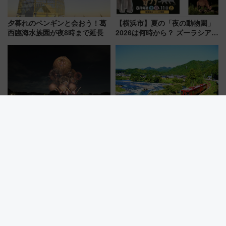
夕暮れのペンギンと会おう！葛
【横浜市】夏の「夜の動物園」
西臨海水族園が夜8時まで延長
2026は何時から？ ズーラシア・
野毛山・金沢の電車アクセスや
見どころ、限定イベントを徹底
解説！
【立川市】立川まつり国営昭和
長良川鉄道が臨時列車を運行！
記念公園花火大会7/25開催！
ユネスコ無形文化遺産にも登録
5000発の花火が夜を彩る 今年は
された「郡上おどり」楽しむ人
混雑に要注意、その理由は
に 乗車には予約が必要