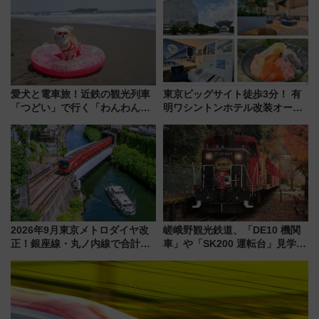
マンが登場
(40×30×20cm)おさらい
愛犬と電車旅！近鉄の観光列車
東京ビッグサイト徒歩3分！ 有
「つどい」で行く「わんわん列
明ワシントンホテル改装オープ
車」第5弾！海辺のBBQも楽し
ン直前「ゆりかもめ運転台付き
める日帰りツアー
客室」や海鮮丼が人気の朝食ビ
ュッフェを現地レポ
2026年9月東京メトロダイヤ改
嵯峨野観光鉄道、「DE10 機関
正！銀座線・丸ノ内線で合計
車」や「SK200 運転台」見学ツ
212本の大増発、混雑緩和に期
アーを開催！ ラストランイベン
待
トの一環で激レア体験できちゃ
うかも 参加方法やスケジュール
をご紹介