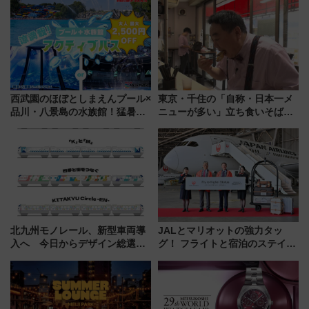
軽に 運行ダイヤ・運賃を解説
別企画
西武園のほぼとしまえんプール×
東京・千住の「自称・日本一メ
品川・八景島の水族館！猛暑を
ニューが多い」立ち食いそば屋
乗り切る「アクティブパス」で
とは？ ＢＳ日テレ『ドランク塚
夏休みをお得に楽しむ！
地のふらっと立ち食いそば』
7/27夜10時～放送
北九州モノレール、新型車両導
JALとマリオットの強力タッ
入へ 今日からデザイン総選挙
グ！ フライトと宿泊のステイタ
始まる
スマッチでFLY ON ポイントや
上級会員資格を効率よく獲得す
る方法を解説