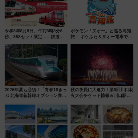
令和8年8月8日、午前8時8分8
ポケモン「ヌオー」と巡る高知
秒、888セット限定……鉄道各
旅！ ポケふた＆ヌオー電車で楽
社の「8・8・8」な記念きっぷ
しむ鉄道スタンプラリーで土佐
たち
路の絶景と絶品グルメを満喫！
（7月18日スタート）
2026年夏も必須！「青春18きっ
秋の夜長に大迫力！第6回川口花
ぷ 北海道新幹線オプション券」
火大会チケット情報＆川口駅か
自動改札対応ルールと途中下車
らのアクセスガイド
の罠