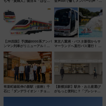
ち号「貴婦人」復活＆「はなあ
音声ARで響くメンバーの声「真
かり」初走行区間も！山口DCの
夏の全国ツアー2026」
注目観光列車まとめ きっぷの取
り方は？
【JR四国】予讃線8000系アンパ
東京八重洲・バスタ新宿からサ
ンマン列車がリニューアル！内
マーランドへ直行バス運行！ お
外装デザイン公開 デビューは
トクな1Dayパスで夏のプールと
今年12月
推し活を楽しもう！（2026年
8/1～31）
有楽町線延伸の新駅（仮称）千
【新横浜駅】駅弁・お土産選び
石に「ダンデライオン・チョコ
がもっと便利に？「プレシャス
レート」が出店！ 東京メトロが
デリ＆ギフト新横浜」がオープ
1億円出資で挑む新時代のまちづ
ン 場所や営業時間・限定弁当
くりとは？
を紹介