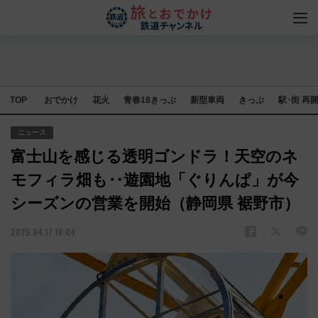
TOP
おでかけ
花火
青春18きっぷ
新型車両
きっぷ
駅･街 再
ニュース
富士山を感じる透明ゴンドラ！天空のネ
モフィラ畑も‥遊園地「ぐりんぱ」が今
シーズンの営業を開始（静岡県 裾野市）
2025.04.17 16:04