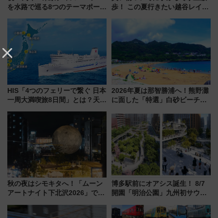
を水路で巡る8つのテーマポート
歩！ この夏行きたい越谷レイク
と限定デコレーションを解説
タウンの新たな水辺の憩いエリ
ア「LAKESIDE PARK」（埼玉
県越谷市）
HIS「4つのフェリーで繋ぐ 日本
2026年夏は那智勝浦へ！熊野灘
一周大満喫旅8日間」とは？天橋
に面した「特選」白砂ビーチは
立・小樽・日光東照宮など全国
必見 「第17回那智勝浦町花火大
の絶景＆限定グルメを網羅！煩
会」は8月11日開催！
雑な手続きも不要でお手軽に楽
しめるプランが登場
秋の夜はシモキタへ！「ムーン
博多駅前にオアシス誕生！ 8/7
アートナイト下北沢2026」でイ
開園「明治公園」九州初サウナ
マーシブシアターやアート巡り
TOTOPAや日本一のピザなど絶
を満喫しよう
品グルメ登場で駅前の過ごし方