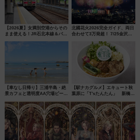
【2026夏】女満別空港からその
北國花火2026完全ガイド、両日
まま使える！JR石北本線＆バス
合わせて3万発超！ 7/25金沢大
乗り放題「北見・網走周遊フリ
会・8/1川北大会の2つの花火大
ーパス」でおトクに道東観光
会の日程・アクセス・観覧席ま
（8/3発売）
とめ（石川県）
【車なし日帰り】三浦半島・絶
【駅ナカグルメ】エキュート秋
景カフェと透明度AA穴場ビーチ
葉原に「T’sたんたん」 新橋に
を巡る！ おトクな電車きっぷ活
551蓬莱のDNAを継ぐ「東京豚
用してストレスフリー旅へ行こ
饅」、オムライス専門店「肉と
う！
たまご」新グルメ続々登場！
【2026年8月】