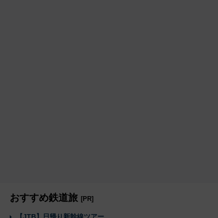
おすすめ鉄道旅
[PR]
【JTB】日帰り新幹線ツアー