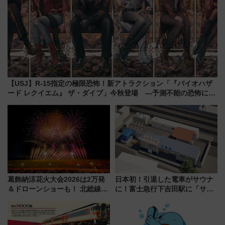
【USJ】R-15指定の極限恐怖！新アトラクション「『バイオハザ
ード レクイエム』 ザ・ダイブ」今秋登場 ―予測不能の恐怖に泣
き叫べ―
葛飾納涼花火大会2026は2万発
日本初！引退した電車がサウナ
＆ドローンショーも！ 北総線を
に！富士急行下吉田駅に「サ電
使った穴場アクセスや臨時列
（SADEN）」2026年12月開
車、観覧スポット情報と周辺観
業 行き交う電車の音や振動を
光まとめ（7/28開催）
感じながら「ととのう」新感覚