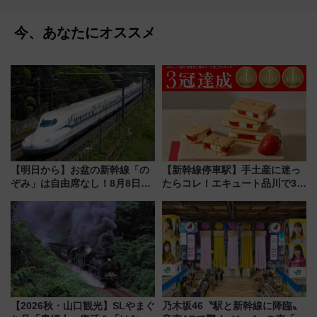
今、あなたにオススメ
【明日から】お盆の新幹線「の
【新幹線停車駅】手土産に迷っ
ぞみ」は自由席なし！8月8日午
たらコレ！エキュート品川で3年
前はほぼ満席…でも数時間ズラ
連続売上1位を獲得した定番手土
せば空きが見つかることも 混
産スイーツとは？
雑避ける「空席」探しのコツ
【2026秋・山口観光】SLやまぐ
乃木坂46〝駅と新幹線に降臨〟