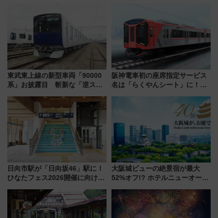
東武東上線の新型車両「90000
阪神電車初の座席指定サービス
系」お披露目 斬新な「逆スラ
名は「らくやんシート」に！新
ント式」の先頭形状と明るく開
型3000系で大阪梅田～山陽姫路
放的な車内空間に注目、デビュ
を快適移動
ーは9月
日向市駅が「日向坂46」駅に！
大阪城ビューの絶景宿が最大
ひなたフェス2026開催に向けJR
52%オフ!? ホテルニューオータ
九州が記念きっぷや臨時列車で
ニ大阪の40周年「夏のタイムセ
全力応援 夜行列車「ドリーム
ール」で秋の関西旅を豪華にす
おひさま号」も走る
る方法（8月20日まで！）