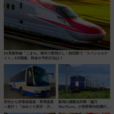
E6系新幹線「こまち」車内で夜明かし！秋田駅で「スペシャルナ
イト」8月開催、料金や予約方法は？
所沢から伊香保温泉・草津温泉
新潟の酒観光列車「越乃
へ直行！「ゆめぐり所沢・川越
Shu*Kura」が長野県内初運行！
号」で群馬の温泉旅をもっと気
地酒と食を味わう信州プレDC特