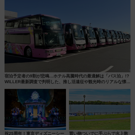
宿泊予定者の9割が悲鳴…ホテル高騰時代の最適解は「バス泊」!?
WILLER最新調査で判明した、推し活遠征や観光時のリアルな懐事
情
祝25周年！東京ディズニーシー
買い物ついでに手ぶらで水上散