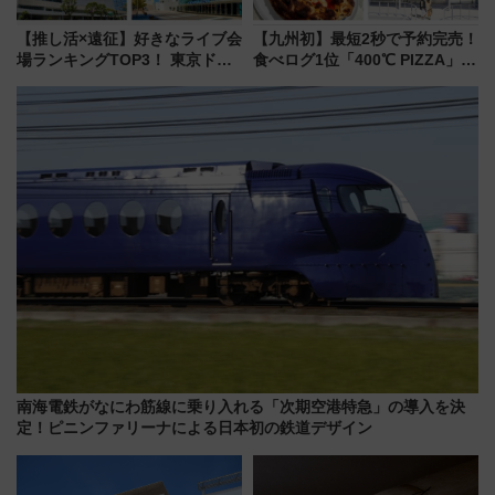
【推し活×遠征】好きなライブ会
【九州初】最短2秒で予約完売！
場ランキングTOP3！ 東京ドー
食べログ1位「400℃ PIZZA」が
ムや大阪城ホールが選ばれる理
博多駅すぐの明治公園に8/7オー
由と交通アクセス術、ライブ会
プン。もつ鍋風など限定メニュ
場に何を求める？
ーも
南海電鉄がなにわ筋線に乗り入れる「次期空港特急」の導入を決
定！ピニンファリーナによる日本初の鉄道デザイン