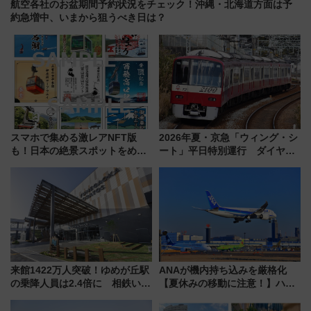
航空各社のお盆期間予約状況をチェック！沖縄・北海道方面は予
約急増中、いまから狙うべき日は？
スマホで集める激レアNFT版
2026年夏・京急「ウィング・シ
も！日本の絶景スポットをめぐ
ート」平日特別運行 ダイヤ・
って集める「索道印(さくどうい
乗車方法を解説！2階建てバスや
ん)」企画がスタート
三浦海岸を堪能できるお出かけ
プランもご紹介
来館1422万人突破！ゆめが丘駅
ANAが機内持ち込みを厳格化
の乗降人員は2.4倍に 相鉄いず
【夏休みの移動に注意！】ハン
み野線「ゆめが丘ソラトス」2周
ドバッグやPCケースも対象の
年祭にそうにゃん＆DB.スター
「身の回り品」新サイズ制限