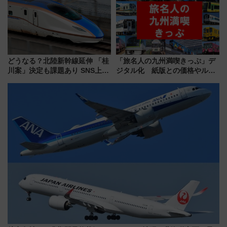
はどう変わる？
どうなる？北陸新幹線延伸 「桂
「旅名人の九州満喫きっぷ」デ
川案」決定も課題あり SNS上の
ジタル化 紙版との価格やルー
声は
ルの違いを解説