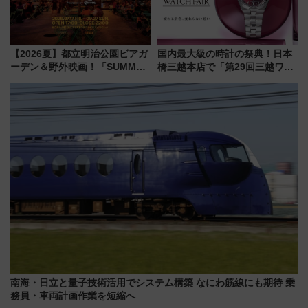
【2026夏】都立明治公園ビアガ
国内最大級の時計の祭典！日本
ーデン＆野外映画！「SUMMER
橋三越本店で「第29回三越ワー
LOUNGE」のアクセスと上映ス
ルドウォッチフェア」開幕
ケジュール 夜風とビール、映画
【2026年8月5日～25日】
を満喫！
南海・日立と量子技術活用でシステム構築 なにわ筋線にも期待 乗
務員・車両計画作業を短縮へ