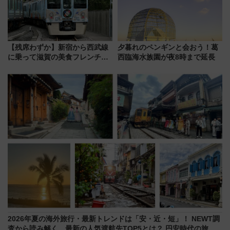
【残席わずか】新宿から西武線
夕暮れのペンギンと会おう！葛
に乗って滋賀の美食フレンチを
西臨海水族園が夜8時まで延長
堪能？ 大人気レストラン列車
「52席の至福」で味わう近江牛
や伝統文化の特別コラボ
2026年夏の海外旅行・最新トレンドは「安・近・短」！ NEWT調
査から読み解く、最新の人気渡航先TOP5とは？ 円安時代の旅行