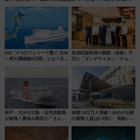
術
HIS「4つのフェリーで繋ぐ 日本
有楽町線延伸の新駅（仮称）千
一周大満喫旅8日間」とは？天橋
石に「ダンデライオン・チョコ
立・小樽・日光東照宮など全国
レート」が出店！ 東京メトロが
の絶景＆限定グルメを網羅！煩
1億円出資で挑む新時代のまちづ
雑な手続きも不要でお手軽に楽
くりとは？
しめるプランが登場
神戸・大分や大阪・志布志航路
来館1422万人突破！ゆめが丘駅
が破格！夏休み限定の「さんふ
の乗降人員は2.4倍に 相鉄いず
らわあスペシャルセール」スタ
み野線「ゆめが丘ソラトス」2周
ート 夕朝食ビュッフェ付きで
年祭にそうにゃん＆DB.スター
快適な船旅はいかが？
マンが登場