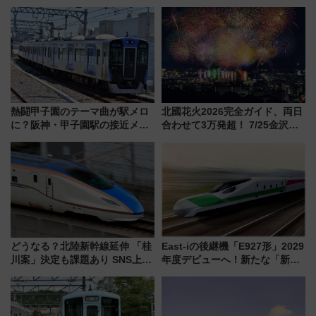
「HirakeBA」8月3日始動、ス
わりにスマホが並ぶ「分身く
マホで簡単申請 物販や演奏会な
ん」始動
どに【JR東日本】
熱闘甲子園のテーマ曲が駅メロ
北國花火2026完全ガイド、両日
に？阪神・甲子園駅の接近メロ
合わせて3万発超！ 7/25金沢大
ディがVaundy「かげろう」×向
会・8/1川北大会の2つの花火大
谷実アレンジの特別仕様へ、8月
会の日程・アクセス・観覧席ま
5日始発から
とめ（石川県）
どうなる？北陸新幹線延伸 「桂
East-iの後継機「E927形」2029
川案」決定も課題あり SNS上の
年度デビューへ！新たな「新幹
声は
線専用検測車」の性能を徹底解
説【JR東日本】