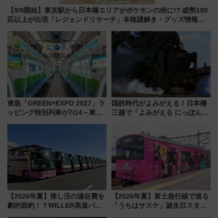
【9/9開始】東京駅から日本橋エリアがポケモンの街に!? 総勢100
匹以上が出現「レジェンドリサーチ」本格謎解き・グッズ情報ま
とめ
東急「GREEN×EXPO 2027」ラ
国鉄時代がよみがえる！日本橋
ッピング特別列車が7/14～東
三越で「よみがえる にっぽんの
横・田園都市・目黒線でデビュ
鉄道展」7/22-8/3開催、広田尚
ー！ 注目の編成やデザインまと
敬の名作写真も、駅弁フェスも
め
同時開催！
【2026年夏】推し活の遠征費を
【2026年夏】富士急行線で巡る
劇的節約！？WILLER高速バス
「うちはサスケ」誕生日スタン
「1km5円セール」やワンコイン
プラリー！富士急ハイランド限