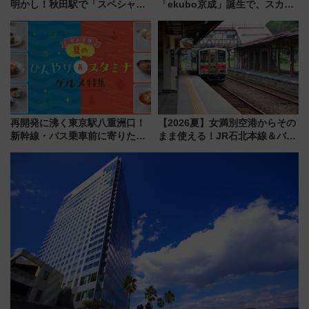
明かし！秋田駅で「スペシャル
「ekubo京成」誕生で、スカイ
ナイト」8月開催、料金や予約方
ライナーも停まる巨大ハブ駅・
法は？
新鎌ヶ谷はどう変わる？ 全テナ
ント情報も公開！
再開発に沸く東京駅八重洲口！
【2026夏】女満別空港からその
新幹線・バス乗車前に寄りたい
まま使える！JR石北本線＆バス
「ヤエチカ」2026年夏の「ひん
乗り放題「北見・網走周遊フリ
やり＆スタミナグルメ」6選【新
ーパス」でおトクに道東観光
店舗も！】
（8/3発売）