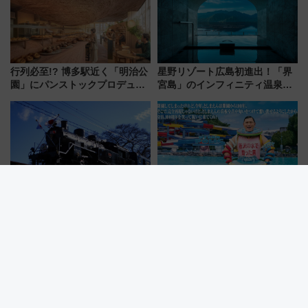
行列必至!? 博多駅近く「明治公
星野リゾート広島初進出！「界
園」にパンストックプロデュー
宮島」のインフィニティ温泉と
スの新業態『Land Bageri』8/7
古式サウナ「石風呂」を大解剖
オープン 秋からはビストロ営業
宿泊料金・アクセスは？（2026
も！
年7月23日開業）
【大井川鐵道】着るだけでトー
としまえんの流れるプールが西
マス号もSL・ELも乗れる「フリ
武園ゆうえんちで復活!? 100周
ーきっぷTシャツ」8月6日より
年記念企画＆「春日のうん○スラ
受注販売
イダー」に注目 2026年夏は所
沢へ遊びに行こう