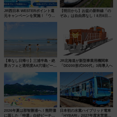
JR西日本 WESTERポイント還
【明日から】お盆の新幹線「の
元キャンペーンを実施！「ウェ
ぞみ」は自由席なし！8月8日午
スモとイコか〜バリューフェ
前はほぼ満席…でも数時間ズラ
ア」 セブンイレブンとJR西日本
せば空きが見つかることも 混
グループ加盟店が対象
雑避ける「空席」探しのコツ
【車なし日帰り】三浦半島・絶
JR北海道が新型事業用機関車
景カフェと透明度AA穴場ビーチ
「DD200形式500代」3両導入へ
を巡る！ おトクな電車きっぷ活
用してストレスフリー旅へ行こ
う！
2026年夏は那智勝浦へ！熊野灘
日本初の水素ハイブリッド電車
に面した「特選」白砂ビーチは
「HYBARI」2027年度末営業運