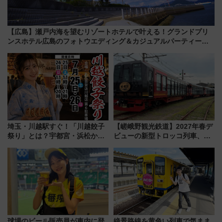
【広島】瀬戸内海を望むリゾートホテルで叶える！グランドプリ
ンスホテル広島のフォトウエディング＆カジュアルパーティープ
ラン
埼玉・川越駅すぐ！「川越餃子
【嵯峨野観光鉄道】2027年春デ
祭り」とは？宇都宮・浜松から
ビューの新型トロッコ列車、い
ご当地和牛まで全国の人気餃子
よいよ試運転開始へ！現行車両
を食べ比べ【7月25日・26日開
は2026年で引退
催】
球場のビール販売員が車内に登
絶景路線を黄色い列車で気まま