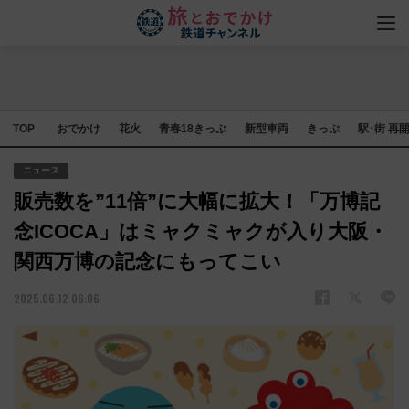
TOP
おでかけ
花火
青春18きっぷ
新型車両
きっぷ
駅･街 再
ニュース
販売数を”11倍”に大幅に拡大！「万博記
念ICOCA」はミャクミャクが入り大阪・
関西万博の記念にもってこい
2025.06.12 06:06