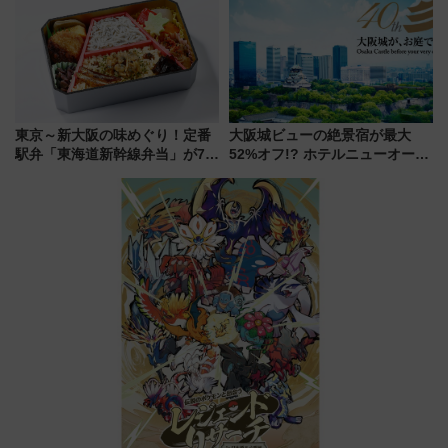
の罠
中旬発売
東京～新大阪の味めぐり！定番
大阪城ビューの絶景宿が最大
駅弁「東海道新幹線弁当」が7月
52%オフ!? ホテルニューオータ
21日にリニューアル発売
ニ大阪の40周年「夏のタイムセ
ール」で秋の関西旅を豪華にす
る方法（8月20日まで！）