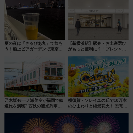
温泉の最強ルート 予約期間・
定グルメ＆グッズ徹底ガイド
対象路線まとめ
夏の夜は「さるびあ丸」で飲も
【新横浜駅】駅弁・お土産選び
う！船上ビアガーデンで東京湾
がもっと便利に？「プレシャス
の夜景を眺めながら軽く一
デリ＆ギフト新横浜」がオープ
杯……工場直送生ビールや島グ
ン 場所や営業時間・限定弁当
ルメが美味い
を紹介
乃木坂46一ノ瀬美空が福岡で鉄
横須賀・ソレイユの丘で10万本
道旅を満喫⁈ 西鉄の観光列車
のひまわりと絶景花火！ 恐竜や
「THE RAIL KITCHEN
ドッグプールなど三浦半島の日
CHIKUGO」で巡る福岡･太宰
帰りお出かけ最新情報（2026年
府･柳川の旅！YouTubeが公開
7月17日～開催）
に