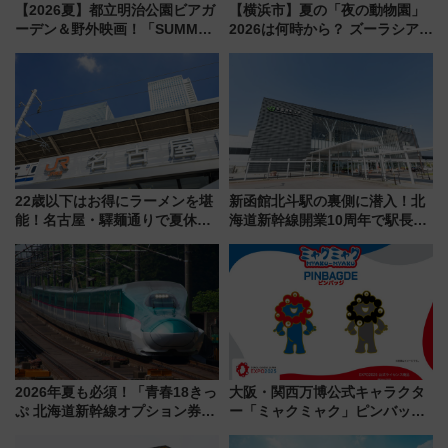
【2026夏】都立明治公園ビアガ
【横浜市】夏の「夜の動物園」
ーデン＆野外映画！「SUMMER
2026は何時から？ ズーラシア・
LOUNGE」のアクセスと上映ス
野毛山・金沢の電車アクセスや
ケジュール 夜風とビール、映画
見どころ、限定イベントを徹底
を満喫！
解説！
22歳以下はお得にラーメンを堪
新函館北斗駅の裏側に潜入！北
能！名古屋・驛麺通りで夏休み
海道新幹線開業10周年で駅長
限定「U22応援割り」が7月21日
室・地下通路など公開イベン
よりスタート
ト 参加方法や体験内容を紹介
2026年夏も必須！「青春18きっ
大阪・関西万博公式キャラクタ
ぷ 北海道新幹線オプション券」
ー「ミャクミャク」ピンバッジ
自動改札対応ルールと途中下車
新登場！関西の駅構内などで7月