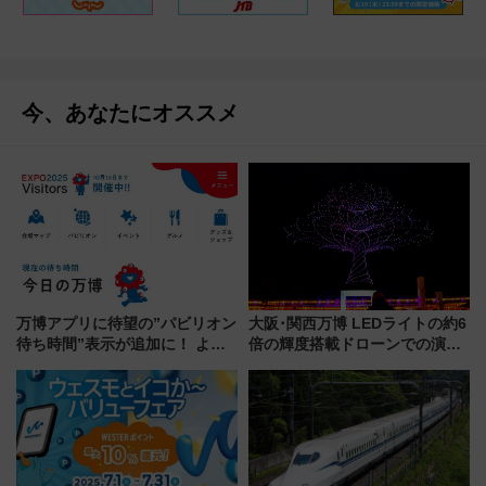
今、あなたにオススメ
万博アプリに待望の”パビリオン
大阪･関西万博 LEDライトの約6
待ち時間”表示が追加に！ より
倍の輝度搭載ドローンでの演出
快適に回れるように、限定スタ
を実施！「Flash Wish Tree」
ンプもスタート（大阪･関西万
7月7日～
博）