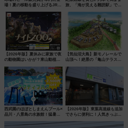
場！夏の移動を盛り上げるJR九
旅、「海が見える難読駅」で幸
州「ビール新幹線」7月31日・8
せの黄色いハンカチに願いを
月7日限定 ソフトバンクホーク
「新・鉄道ひとり旅」279回目
スとコラボ
の舞台は「島原鉄道」
【2026年版】夏休みに家族で夜
【気仙沼大島】新モノレールで
の動物園はいかが？東山動植物
山頂へ！絶景の「亀山テラス
園＆のんほいパーク「ナイト
360°」が7月19日オープン、休
ZOO」開催情報
暇村のお得な日帰りプランも登
場
西武園のほぼとしまえんプール×
【2026年版】東葉高速線も追加
品川・八景島の水族館！猛暑を
でさらに便利に！人気きっぷ
乗り切る「アクティブパス」で
「サンキューちばフリーパス」
夏休みをお得に楽しむ！
今年も発売 秋・早春に千葉県を