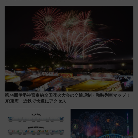
必見 「第17回那智勝浦町花火大
転へ 鉄道・発電・まちづくり
会」は8月11日開催！
で水素利活用が加速
第74回伊勢神宮奉納全国花火大会の交通規制・臨時列車マップ！
JR東海・近鉄で快適にアクセス