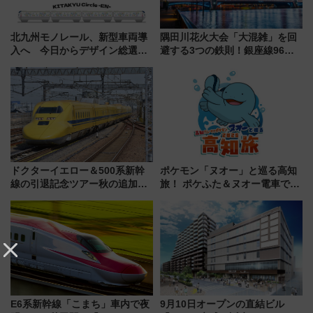
北九州モノレール、新型車両導
隅田川花火大会「大混雑」を回
入へ 今日からデザイン総選挙
避する3つの鉄則！銀座線96本
始まる
増発･浅草線臨時ダイヤ･スカイ
ツリー駅の規制まとめ 7/25開催
（2026年）
ドクターイエロー＆500系新幹
ポケモン「ヌオー」と巡る高知
線の引退記念ツアー秋の追加企
旅！ ポケふた＆ヌオー電車で楽
画が決定！乗車体験やグッズ・
しむ鉄道スタンプラリーで土佐
ホテル情報まとめ
路の絶景と絶品グルメを満喫！
（7月18日スタート）
E6系新幹線「こまち」車内で夜
9月10日オープンの直結ビル