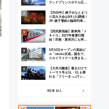
ランドプリンスホテル広島
のフォトウエディング＆カ
ジュアルパーティープラン
【2026年】銚子みなとまつ
り花火大会は8/8 (土)開催！
JR･銚子電鉄の臨時列車や
アクセス情報、利根川に咲
く8,000発の大迫力＆屋台
【西武新宿線】新車両「ト
を満喫
キイロ」2027年春運行開
始！田無・新所沢にも停
車 2028年春には「第2
弾」も
9月10日オープンの直結ビ
、
ル「ekubo京成」誕生で、
スカイライナーも停まる巨
大ハブ駅・新鎌ヶ谷はどう
変わる？ 全テナント情報も
【大井川鐵道】着るだけで
公開！
トーマス号もSL・ELも乗
れる「フリーきっぷTシャ
ツ」8月6日より受注販売
VIEW ALL