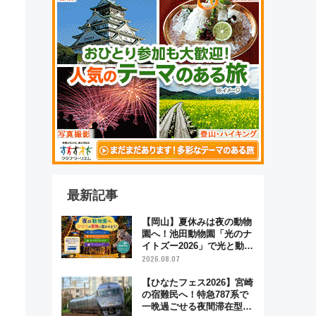
Ⅰ
最新記事
【岡山】夏休みは夜の動物
園へ！池田動物園「光のナ
イトズー2026」で光と動物
が彩る特別な夜
2026.08.07
【ひなたフェス2026】宮崎
の宿難民へ！特急787系で
一晩過ごせる夜間滞在型イ