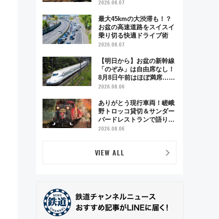
ベント「スワローおひさ
2026.08.07
ま」が救世主に？
最大45kmの大渋滞も！？
お盆の高速道路をスイスイ
乗り切る快適ドライブ術
2026.08.07
【明日から】お盆の新幹線
「のぞみ」は自由席なし！
8月8日午前はほぼ満席…で
も数時間ズラせば空きが見
2026.08.06
つかることも 混雑避ける
「空席」探しのコツ
ありがとう現行車両！嵯峨
野トロッコ貸切＆サンダー
バードレストランで語り合
う秋の京都 斉藤雪乃＆福
2026.08.06
原トシヒロと行く！9月13
日「京都の鉄道満喫ツア
VIEW ALL
ー」開催