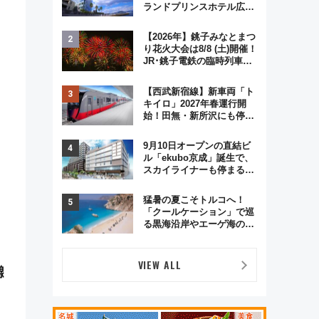
ランドプリンスホテル広島
のフォトウエディング＆カ
ジュアルパーティープラン
【2026年】銚子みなとまつ
り花火大会は8/8 (土)開催！
JR･銚子電鉄の臨時列車や
アクセス情報、利根川に咲
く8,000発の大迫力＆屋台
【西武新宿線】新車両「ト
を満喫
キイロ」2027年春運行開
始！田無・新所沢にも停
車 2028年春には「第2
弾」も
9月10日オープンの直結ビ
ル「ekubo京成」誕生で、
スカイライナーも停まる巨
大ハブ駅・新鎌ヶ谷はどう
変わる？ 全テナント情報も
猛暑の夏こそトルコへ！
公開！
「クールケーション」で巡
る黒海沿岸やエーゲ海の避
暑リゾート 関連検索数が
前年比237％増、ナショジ
オも認める『2026年に訪れ
VIEW ALL
るべき世界の旅先』