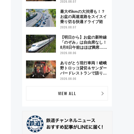
ベント「スワローおひさ
2026.08.07
ま」が救世主に？
最大45kmの大渋滞も！？
お盆の高速道路をスイスイ
乗り切る快適ドライブ術
2026.08.07
【明日から】お盆の新幹線
「のぞみ」は自由席なし！
8月8日午前はほぼ満席…で
も数時間ズラせば空きが見
2026.08.06
つかることも 混雑避ける
「空席」探しのコツ
ありがとう現行車両！嵯峨
野トロッコ貸切＆サンダー
バードレストランで語り合
う秋の京都 斉藤雪乃＆福
2026.08.06
原トシヒロと行く！9月13
日「京都の鉄道満喫ツア
VIEW ALL
ー」開催