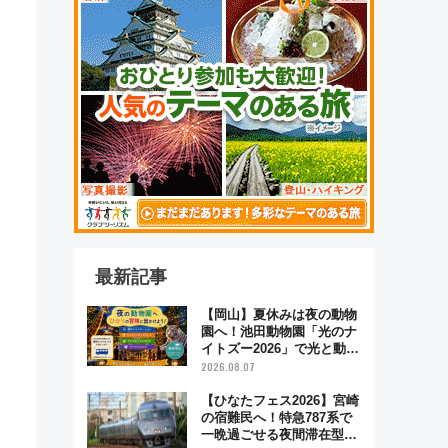
最新記事
【岡山】夏休みは夜の動物
園へ！池田動物園「光のナ
イトズー2026」で光と動物
が彩る特別な夜
2026.08.07
【ひなたフェス2026】宮崎
の宿難民へ！特急787系で
一晩過ごせる夜間滞在型イ