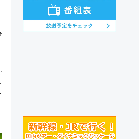
者
な
し
っ