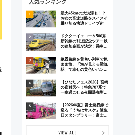
人気ランキング
最大45kmの大渋滞も！？
お盆の高速道路をスイスイ
乗り切る快適ドライブ術
ドクターイエロー＆500系
新幹線の引退記念ツアー秋
の追加企画が決定！乗車体
験やグッズ・ホテル情報ま
とめ
絶景路線を黄色い列車で気
を
まま旅、「海が見える難読
混
駅」で幸せの黄色いハンカ
チに願いを 「新・鉄道ひ
とり旅」279回目の舞台は
【ひなたフェス2026】宮崎
「島原鉄道」
の宿難民へ！特急787系で
一晩過ごせる夜間滞在型イ
ベント「スワローおひさ
ま」が救世主に？
【2026年夏】富士急行線で
巡る「うちはサスケ」誕生
日スタンプラリー！富士急
ハイランド限定グルメ＆グ
ッズ徹底ガイド
VIEW ALL
柳