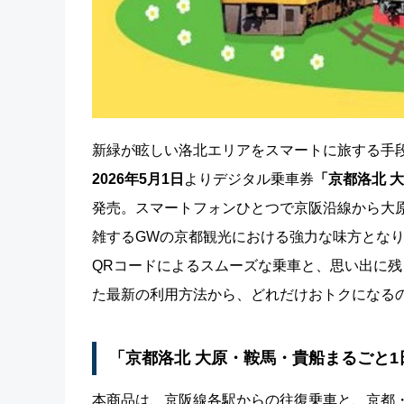
新緑が眩しい洛北エリアをスマートに旅する手
2026年5月1日
よりデジタル乗車券
「京都洛北 
発売。スマートフォンひとつで京阪沿線から大
雑するGWの京都観光における強力な味方とな
QRコードによるスムーズな乗車と、思い出に
た最新の利用方法から、どれだけおトクになる
「京都洛北 大原・鞍馬・貴船まるごと1
本商品は、京阪線各駅からの往復乗車と、京都