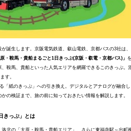
段が誕生します。京阪電気鉄道、叡山電鉄、京都バスの3社は、
大原・鞍馬・貴船まるごと1日きっぷ(京阪・叡電・京都バス)」
原、鞍馬、貴船といった人気エリアを網羅できるこのきっぷ。
ります。
残る「紙のきっぷ」への引き換え。デジタルとアナログが融合し
のかの検証まで、旅の前に知っておきたい情報を解説します。
日きっぷ」とは
・洛北の「大原・鞍馬・貴船エリア」、さらに東福寺駅～出町