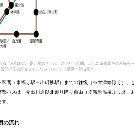
まれる「京都洛北・森と水のきっぷ」のフリー区間。上記に京阪電車の東福寺
ー区間の往復がセットになっています（画像：叡山電車）
ー区間（東福寺駅～出町柳駅）までの往復（※大津線除く）」
京都バスは「今出川通以北乗り降り自由（※鞍馬温泉より北、
ます。
用の流れ