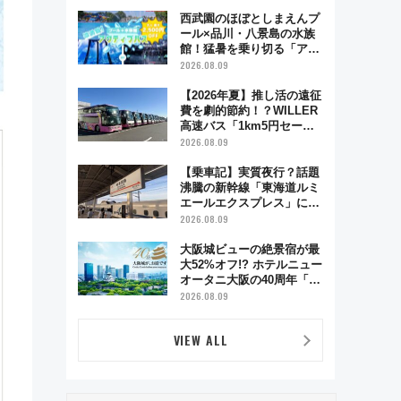
西武園のほぼとしまえんプ
ール×品川・八景島の水族
館！猛暑を乗り切る「アク
ティブパス」で夏休みをお
2026.08.09
得に楽しむ！
【2026年夏】推し活の遠征
費を劇的節約！？WILLER
高速バス「1km5円セー
ル」やワンコイン温泉の最
2026.08.09
強ルート 予約期間・対象
路線まとめ
【乗車記】実質夜行？話題
沸騰の新幹線「東海道ルミ
エールエクスプレス」に乗
車してみた 東京22時発、
2026.08.09
京都・新大阪に6時台着
見どころは岐阜羽島の素晴
大阪城ビューの絶景宿が最
らし過ぎる朝
大52%オフ!? ホテルニュー
オータニ大阪の40周年「夏
のタイムセール」で秋の関
2026.08.09
西旅を豪華にする方法（8
月20日まで！）
VIEW ALL