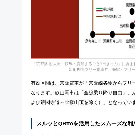
「京都洛北 大原・鞍馬・貴船まるごと1日きっぷ」に含
出町柳間フリー乗車券、発駅～フリ
有効区間は、京阪電車が「京阪線各駅からフリ
なります。叡山電車は「全線乗り降り自由」、
よび銀閣寺道～比叡山頂を除く）」となってい
スルッとQRttoを活用したスムーズな利