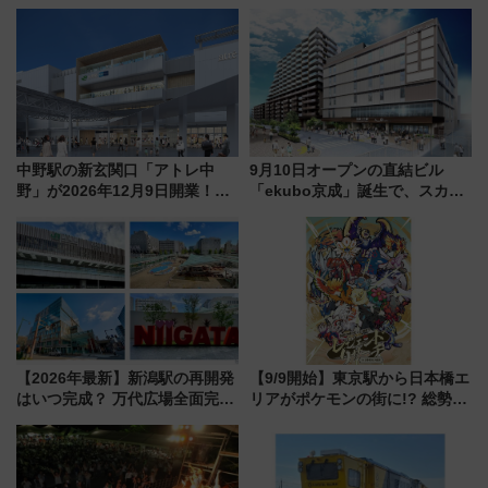
中野駅の新玄関口「アトレ中
9月10日オープンの直結ビル
野」が2026年12月9日開業！新
「ekubo京成」誕生で、スカイ
改札直結で屋上BBQも楽しめる
ライナーも停まる巨大ハブ駅・
注目スポット
新鎌ヶ谷はどう変わる？ 全テナ
ント情報も公開！
【2026年最新】新潟駅の再開発
【9/9開始】東京駅から日本橋エ
はいつ完成？ 万代広場全面完成
リアがポケモンの街に!? 総勢
から「にいがた2キロ」・古町再
100匹以上が出現「レジェンド
開発、バスタ新潟構想まで徹底
リサーチ」本格謎解き・グッズ
解説！
情報まとめ