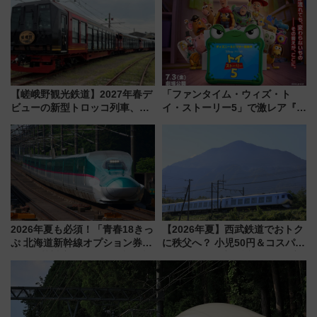
売店舗まとめ
注目スポット
【嵯峨野観光鉄道】2027年春デ
「ファンタイム・ウィズ・ト
ビューの新型トロッコ列車、い
イ・ストーリー5」で激レア『ロ
よいよ試運転開始へ！現行車両
ルカナ』カードをゲット！最新
は2026年で引退
デコレーションも徹底解説
2026年夏も必須！「青春18きっ
【2026年夏】西武鉄道でおトク
ぷ 北海道新幹線オプション券」
に秩父へ？ 小児50円＆コスパ最
自動改札対応ルールと途中下車
強きっぷで「安・近・短」な家
の罠
族旅行！ 深夜の正丸トンネル探
検や特急ラビューも