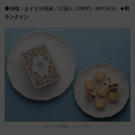
◆10位：
あずき沙風練／12個入 2,890円（MIYUKA）
★初
ランクイン
あずき沙風練（イメージ）