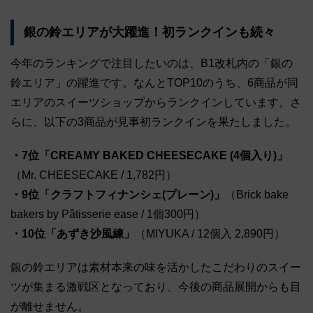
銀の鈴エリアが大躍進！初ランクインも続々
今年のランキングで注目したいのは、B1改札内の「銀の
鈴エリア」の躍進です。なんとTOP10のうち、6商品が同
エリアのスイーツショップからランクインしています。さ
らに、以下の3商品が見事初ランクインを果たしました。
・7位「CREAMY BAKED CHEESECAKE (4個入り)」
（Mr. CHEESECAKE / 1,782円）
・9位「クラフトフィナンシェ(プレーン)」
（Brick bake
bakers by Pâtisserie ease / 1個300円）
・10位「あずき沙風練」
（MIYUKA / 12個入 2,890円）
銀の鈴エリアは素材本来の味を活かしたこだわりのスイー
ツが集まる激戦区となっており、今後の商品展開からも目
が離せません。