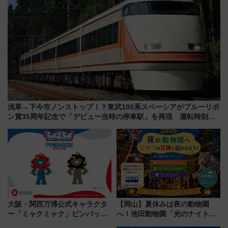
浅草→下今市ノンストップ！？東武100系スペーシアがブルーリボ
ン賞35周年記念で「デビュー当時の停車駅」を再現 運転時刻や
特急券の買い方を紹介
大阪・関西万博公式キャラクタ
【岡山】夏休みは夜の動物園
ー「ミャクミャク」ピンバッジ
へ！池田動物園「光のナイトズ
新登場！関西の駅構内などで7月
ー2026」で光と動物が彩る特別