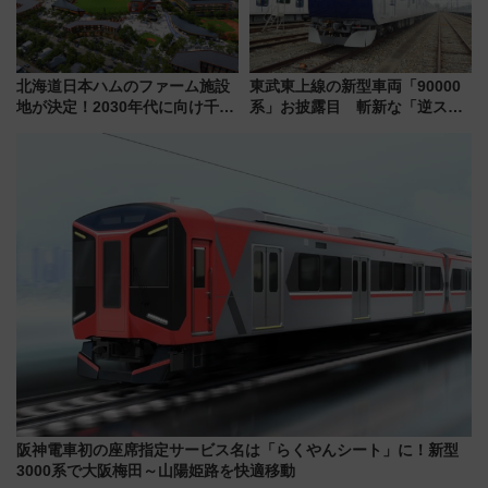
北海道日本ハムのファーム施設
東武東上線の新型車両「90000
地が決定！2030年代に向け千歳
系」お披露目 斬新な「逆スラ
線沿線が一大野球エリア
ント式」の先頭形状と明るく開
放的な車内空間に注目、デビュ
ーは9月
阪神電車初の座席指定サービス名は「らくやんシート」に！新型
3000系で大阪梅田～山陽姫路を快適移動