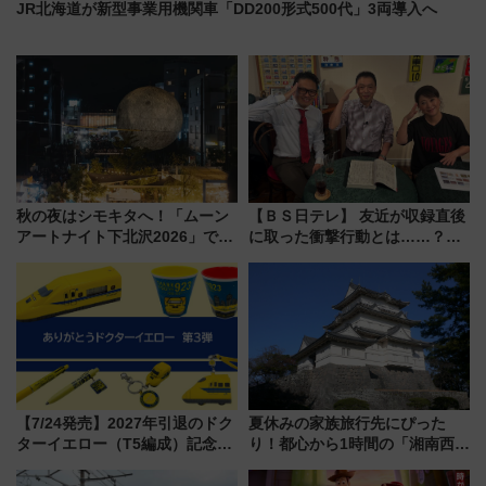
JR北海道が新型事業用機関車「DD200形式500代」3両導入へ
秋の夜はシモキタへ！「ムーン
【ＢＳ日テレ】 友近が収録直後
アートナイト下北沢2026」でイ
に取った衝撃行動とは……？
マーシブシアターやアート巡り
『友近・礼二の妄想トレイン』
を満喫しよう
で極上の夏祭り鉄道旅を放送
【7/24発売】2027年引退のドク
夏休みの家族旅行先にぴった
ターイエロー（T5編成）記念グ
り！都心から1時間の「湘南西エ
ッズ7種が登場！ 新幹線車内放
リア」満喫ガイド 鎌倉・江の
送の目覚まし時計など通販・販
島とは異なる魅力を持つ今夏の