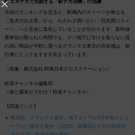
エキナカで完結する「駅ナカ消費」の洗練
今回のランキングを見ると、駅構内のスイーツが単なる
「急ぎのお土産」から、わざわざ買いたい「目的買いスイ
ーツ」へと完全に進化していることが分かります。新幹線
乗車前の限られた時間でも、デパ地下に引けを取らない質
の高い商品が手軽に選べるグランスタ東京の存在感は、旅
行者にとってますます高まっています。
（画像：株式会社JR東日本クロスステーション）
鉄道チャンネル編集部
（旅と週末おでかけ！鉄道チャンネル）
【関連リンク】
東京駅「グランスタ東京」地下エリアが9月中旬リニュ
ーアル！限定土産や「ほぼ日」旗艦店など丸の内改札
内エリアに全26店舗が集結