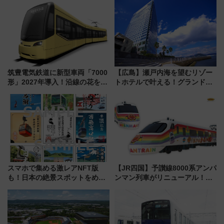
中旬発売
な夜
筑豊電気鉄道に新型車両「7000
【広島】瀬戸内海を望むリゾー
形」2027年導入！沿線の花をイ
トホテルで叶える！グランドプ
メージしたイエローを採用 車
リンスホテル広島のフォトウエ
内は落ち着いたゆとりある空間
ディング＆カジュアルパーティ
に
ープラン
スマホで集める激レアNFT版
【JR四国】予讃線8000系アンパ
も！日本の絶景スポットをめぐ
ンマン列車がリニューアル！内
って集める「索道印(さくどうい
外装デザイン公開 デビューは
ん)」企画がスタート
今年12月