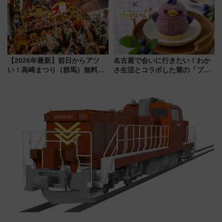
同時開催！
く！9月13日「京都の鉄道満喫
ツアー」開催
【2026年最新】前日からアツ
名古屋で会いに行きたい！わか
い！高崎まつり（群馬）無料観
さ生活とコラボした紫の「ブル
覧エリアから初開催100人みこ
ーベリーぴよりん」期間限定販
しまで
売