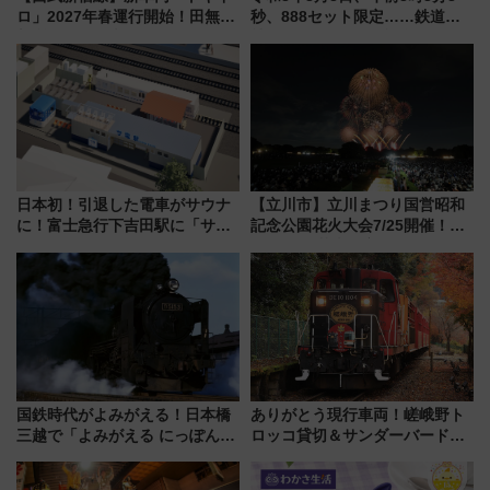
ロ」2027年春運行開始！田無・
秒、888セット限定……鉄道各
新所沢にも停車 2028年春には
社の「8・8・8」な記念きっぷ
「第2弾」も
たち
日本初！引退した電車がサウナ
【立川市】立川まつり国営昭和
に！富士急行下吉田駅に「サ電
記念公園花火大会7/25開催！
（SADEN）」2026年12月開
5000発の花火が夜を彩る 今年は
業 行き交う電車の音や振動を
混雑に要注意、その理由は
感じながら「ととのう」新感覚
国鉄時代がよみがえる！日本橋
ありがとう現行車両！嵯峨野ト
三越で「よみがえる にっぽんの
ロッコ貸切＆サンダーバードレ
鉄道展」7/22-8/3開催、広田尚
ストランで語り合う秋の京都
敬の名作写真も、駅弁フェスも
斉藤雪乃＆福原トシヒロと行