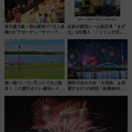
東北最大級！郡山駅前で7万人規
近鉄が新型レール削正車「きず
模のビアガーデン「サマーフェ
な」9月導入 「ミリング式」採
スタ IN KORIYAMA 2026」
用でメンテナンス作業を効率
7/24-26開催！ 有料席はJRE
化！安全性や乗り心地の向上に
MALLで予約可能
貢献するだけでなく、全線区で
活躍するための仕組みも
買い物ついでに手ぶらで水上散
隅田川花火大会「大混雑」を回
歩！ この夏行きたい越谷レイク
避する3つの鉄則！銀座線96本
タウンの新たな水辺の憩いエリ
増発･浅草線臨時ダイヤ･スカイ
ア「LAKESIDE PARK」（埼玉
ツリー駅の規制まとめ 7/25開催
県越谷市）
（2026年）