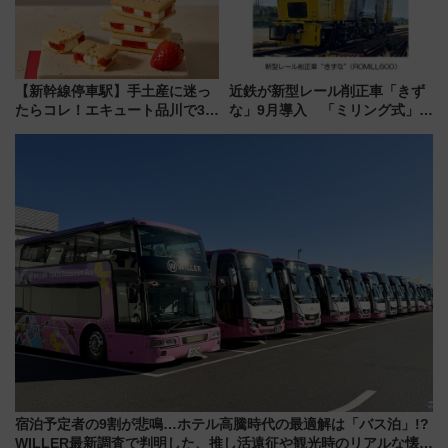
【新幹線停車駅】手土産に迷っ
近鉄が新型レール削正車「きず
たらコレ！エキュート品川で3年
な」9月導入 「ミリング式」採
連続売上1位を獲得した定番手土
用でメンテナンス作業を効率
産スイーツとは？
化！安全性や乗り心地の向上に
貢献するだけでなく、全線区で
活躍するための仕組みも
宿泊予定者の9割が悲鳴…ホテル高騰時代の最適解は「バス泊」!?
WILLER最新調査で判明した、推し活遠征や観光時のリアルな懐事