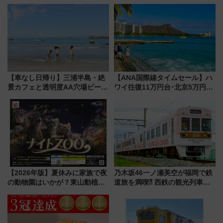
道まつり2026」が8月8日・9日
の設計秘話に迫る企画展が7月
に開催決定
15日スタート
【車なし日帰り】三浦半島・絶
【ANA国際線タイムセール】ハ
景カフェと透明度AA穴場ビーチ
ワイ往復11万円台･北京5万円台
を巡る！ おトクな電車きっぷ活
～、憧れのビジネスクラスも！
用してストレスフリー旅へ行こ
来春のGW旅行まで狙える激ア
う！
ツ路線まとめ（8/10まで）
【2026年版】夏休みに家族で夜
乃木坂46一ノ瀬美空が福岡で鉄
の動物園はいかが？東山動植物
道旅を満喫⁈ 西鉄の観光列車
園＆のんほいパーク「ナイト
「THE RAIL KITCHEN
ZOO」開催情報
CHIKUGO」で巡る福岡･太宰
府･柳川の旅！YouTubeが公開
に