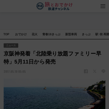
TOP
おでかけ
花火
青春18きっぷ
新型車両
きっぷ
駅･街 再
ニュース
京阪神発着「北陸乗り放題ファミリー早
特」5月11日から発売
2017.05.10 05:05