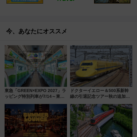
今、あなたにオススメ
東急「GREEN×EXPO 2027」ラ
ドクターイエロー＆500系新幹
ッピング特別列車が7/14～東
線の引退記念ツアー秋の追加企
横・田園都市・目黒線でデビュ
画が決定！乗車体験やグッズ・
ー！ 注目の編成やデザインまと
ホテル情報まとめ
め