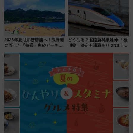
解説！
に
2026年夏は那智勝浦へ！熊野灘
どうなる？北陸新幹線延伸 「桂
に面した「特選」白砂ビーチは
川案」決定も課題あり SNS上の
必見 「第17回那智勝浦町花火大
声は
会」は8月11日開催！