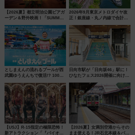
【2026夏】都立明治公園ビアガ
2026年9月東京メトロダイヤ改
ーデン＆野外映画！「SUMMER
正！銀座線・丸ノ内線で合計
LOUNGE」のアクセスと上映ス
212本の大増発、混雑緩和に期
ケジュール 夜風とビール、映画
待
を満喫！
としまえんの流れるプールが西
日向市駅が「日向坂46」駅に！
武園ゆうえんちで復活!? 100周
ひなたフェス2026開催に向けJR
年記念企画＆「春日のうん○スラ
九州が記念きっぷや臨時列車で
イダー」に注目 2026年夏は所
全力応援 夜行列車「ドリーム
沢へ遊びに行こう
おひさま号」も走る
【USJ】R-15指定の極限恐怖！
【2026夏】女満別空港からその
新アトラクション「『バイオハ
まま使える！JR石北本線＆バス