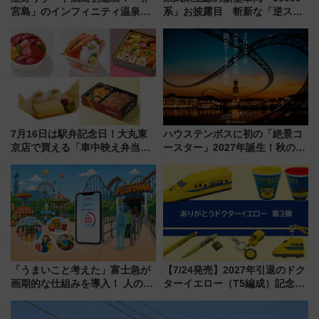
宮島」のインフィニティ温泉と
系」お披露目 斬新な「逆スラ
古式サウナ「石風呂」を大解剖
ント式」の先頭形状と明るく開
宿泊料金・アクセスは？（2026
放的な車内空間に注目、デビュ
年7月23日開業）
ーは9月
7月16日は駅弁記念日！大丸東
ハウステンボスに初の「絶景コ
京店で買える「車中映え弁当」
ースター」2027年誕生！秋の
フェア【2026年夏】
「すんごいハロウィン」見どこ
ろも一挙紹介
「うまいこと考えた」富士急が
【7/24発売】2027年引退のドク
画期的な仕組みを導入！ 人のか
ターイエロー（T5編成）記念グ
わりにスマホが並ぶ「分身く
ッズ7種が登場！ 新幹線車内放
ん」始動
送の目覚まし時計など通販・販