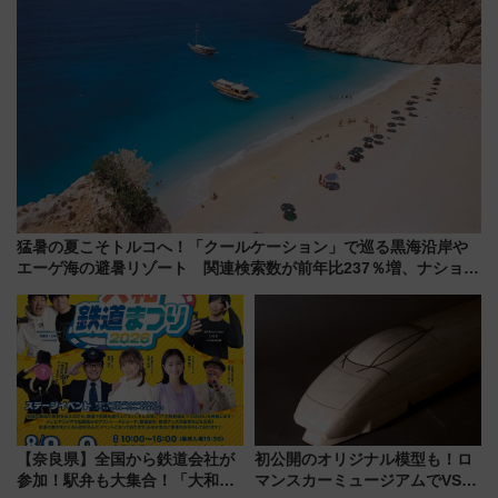
猛暑の夏こそトルコへ！「クールケーション」で巡る黒海沿岸や
エーゲ海の避暑リゾート 関連検索数が前年比237％増、ナショジ
オも認める『2026年に訪れるべき世界の旅先』
【奈良県】全国から鉄道会社が
初公開のオリジナル模型も！ロ
参加！駅弁も大集合！「大和鉄
マンスカーミュージアムでVSE