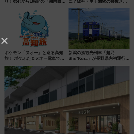
り！都心から1時間の「湘南西エ
に？阪神・甲子園駅の接近メロ
リア」満喫ガイド 鎌倉・江の
ディがVaundy「かげろう」×向
島とは異なる魅力を持つ今夏の
谷実アレンジの特別仕様へ、8月
注目スポット
5日始発から
ポケモン「ヌオー」と巡る高知
新潟の酒観光列車「越乃
旅！ ポケふた＆ヌオー電車で楽
Shu*Kura」が長野県内初運行！
しむ鉄道スタンプラリーで土佐
地酒と食を味わう信州プレDC特
路の絶景と絶品グルメを満喫！
別企画
（7月18日スタート）