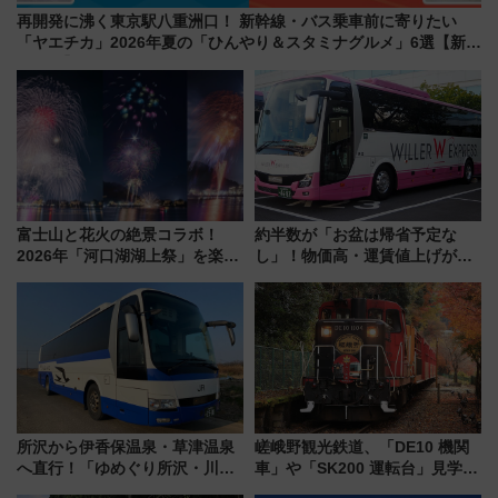
再開発に沸く東京駅八重洲口！ 新幹線・バス乗車前に寄りたい
「ヤエチカ」2026年夏の「ひんやり＆スタミナグルメ」6選【新店
舗も！】
富士山と花火の絶景コラボ！
約半数が「お盆は帰省予定な
2026年「河口湖湖上祭」を楽し
し」！物価高・運賃値上げが財
む完全ガイド＆鉄道アクセスの
布を直撃、往復1万円以内なら帰
ススメ
りたいけど……【WILLER お盆
帰省動向調査】
所沢から伊香保温泉・草津温泉
嵯峨野観光鉄道、「DE10 機関
へ直行！「ゆめぐり所沢・川越
車」や「SK200 運転台」見学ツ
号」で群馬の温泉旅をもっと気
アーを開催！ ラストランイベン