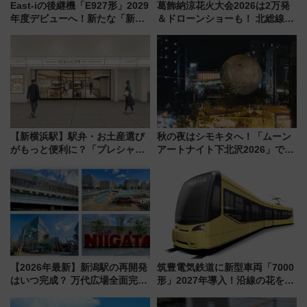
East-iの後継機「E927形」2029
葛飾納涼花火大会2026は2万発
年度デビューへ！新たな「新幹
＆ドローンショーも！ 北総線を
線専用検測車」の性能を徹底解
使った穴場アクセスや臨時列
説【JR東日本】
車、観覧スポット情報と周辺観
光まとめ（7/28開催）
【新横浜駅】駅弁・お土産選び
秋の夜はシモキタへ！「ムーン
がもっと便利に？「プレシャス
アートナイト下北沢2026」でイ
デリ＆ギフト新横浜」がオープ
マーシブシアターやアート巡り
ン 場所や営業時間・限定弁当
を満喫しよう
を紹介
【2026年最新】新潟駅の再開発
筑豊電気鉄道に新型車両「7000
はいつ完成？ 万代広場全面完成
形」2027年導入！沿線の花をイ
から「にいがた2キロ」・古町再
メージしたイエローを採用 車
開発、バスタ新潟構想まで徹底
内は落ち着いたゆとりある空間