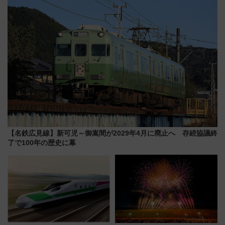
売店舗まとめ
【名鉄広見線】新可児～御嵩間が2029年4月に廃止へ 存続協議終
了で100年の歴史に幕