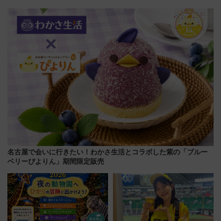
ザード レクイエム』 ザ・ダイ
乗り放題「北見・網走周遊フリ
ブ」今秋登場 ―予測不能の恐
ーパス」でおトクに道東観光
怖に泣き叫べ―
（8/3発売）
名古屋で会いに行きたい！わかさ生活とコラボした紫の「ブルー
ベリーぴよりん」期間限定販売