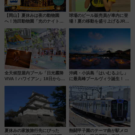
【岡山】夏休みは夜の動物園
球場のビール販売員が車内に登
へ！池田動物園「光のナイトズ
場！夏の移動を盛り上げるJR九
ー2026」で光と動物が彩る特別
州「ビール新幹線」7月31日・8
な夜
月7日限定 ソフトバンクホーク
スとコラボ
全天候型屋内プール「日光霧降
沖縄・小浜島「はいむるぶし」
VIVA！ハワイアン」18日から営
に最高峰プールヴィラ誕生！ 石
業開始 小さなお子様連れのフ
垣島から船で向かう究極のご褒
ァミリーから大人まで幅広い世
美旅「何もしない贅沢」を体験
代が一日中楽しる夏のリゾート
してみない？
を楽しんで
夏休みの家族旅行先にぴった
熱闘甲子園のテーマ曲が駅メロ