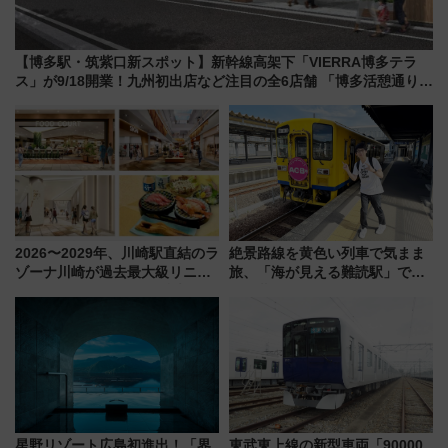
【博多駅・筑紫口新スポット】新幹線高架下「VIERRA博多テラ
ス」が9/18開業！九州初出店など注目の全6店舗 「博多活憩通り」
も一新
2026〜2029年、川崎駅直結のラ
絶景路線を黄色い列車で気まま
ゾーナ川崎が過去最大級リニュ
旅、「海が見える難読駅」で幸
ーアル！ フードコート拡大など
せの黄色いハンカチに願いを
「いつから何が変わるか」徹底
「新・鉄道ひとり旅」279回目
解説！
の舞台は「島原鉄道」
星野リゾート広島初進出！「界
東武東上線の新型車両「90000