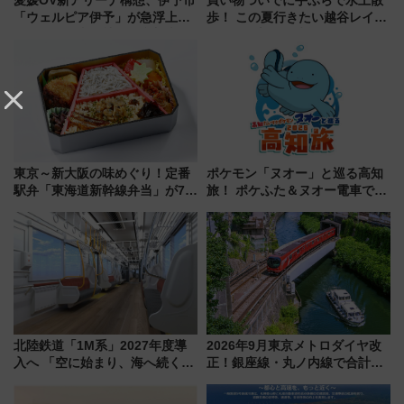
愛媛OV新アリーナ構想、伊予市
買い物ついでに手ぶらで水上散
「ウェルピア伊予」が急浮上！
歩！ この夏行きたい越谷レイク
サイボウズ青野社長の参加表明
タウンの新たな水辺の憩いエリ
で探る鉄道アクセスの未来
ア「LAKESIDE PARK」（埼玉
県越谷市）
東京～新大阪の味めぐり！定番
ポケモン「ヌオー」と巡る高知
駅弁「東海道新幹線弁当」が7月
旅！ ポケふた＆ヌオー電車で楽
21日にリニューアル発売
しむ鉄道スタンプラリーで土佐
路の絶景と絶品グルメを満喫！
（7月18日スタート）
北陸鉄道「1M系」2027年度導
2026年9月東京メトロダイヤ改
入へ 「空に始まり、海へ続く」
正！銀座線・丸ノ内線で合計
白山比咩神社をモチーフにした
212本の大増発、混雑緩和に期
神秘的なデザイン
待