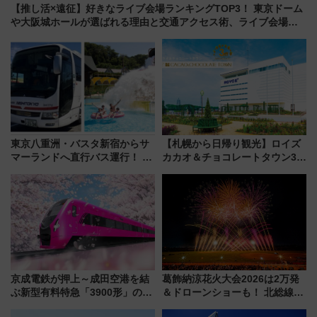
【推し活×遠征】好きなライブ会場ランキングTOP3！ 東京ドーム
や大阪城ホールが選ばれる理由と交通アクセス術、ライブ会場に
何を求める？
東京八重洲・バスタ新宿からサ
【札幌から日帰り観光】ロイズ
マーランドへ直行バス運行！ お
カカオ＆チョコレートタウン3周
トクな1Dayパスで夏のプールと
年！ 9月は入場料半額やチョコ
推し活を楽しもう！（2026年
詰め放題を開催、ロイズタウン
8/1～31）
駅からのアクセスも
京成電鉄が押上～成田空港を結
葛飾納涼花火大会2026は2万発
ぶ新型有料特急「3900形」のコ
＆ドローンショーも！ 北総線を
ンセプト・デザイン公開 愛称
使った穴場アクセスや臨時列