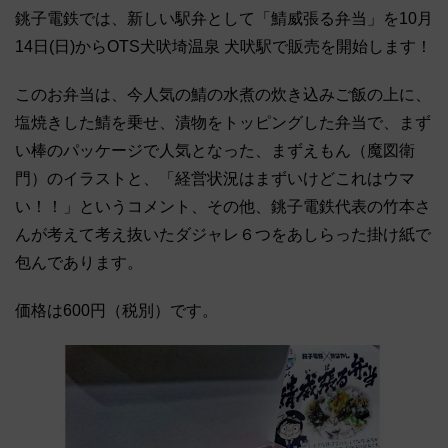
銚子電鉄では、新しい駅弁として「鯖威張る弁当」を10月
14日(日)からOTS犬吠埼温泉 犬吠駅で販売を開始します！
このお弁当は、今人気の鯖の水煮の炊き込みご飯の上に、
塩焼きした鯖を乗せ、漬物をトッピングした弁当で、まず
い棒のパッケージで人気となった、まずえもん（魔図衛
門）のイラストと、「経営状況はまずいけどこれはウマ
い！！」というコメント、その他、銚子電鉄代表の竹本さ
んが考えて考え抜いたダジャレ６つをあしらった掛け紙で
包んであります。
価格は600円（税別）です。