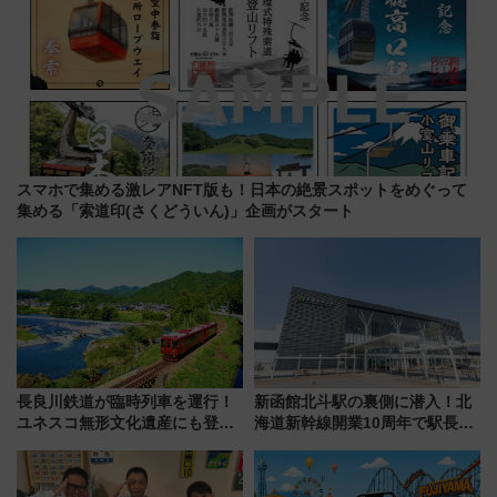
スマホで集める激レアNFT版も！日本の絶景スポットをめぐって
集める「索道印(さくどういん)」企画がスタート
長良川鉄道が臨時列車を運行！
新函館北斗駅の裏側に潜入！北
ユネスコ無形文化遺産にも登録
海道新幹線開業10周年で駅長
された「郡上おどり」楽しむ人
室・地下通路など公開イベン
に 乗車には予約が必要
ト 参加方法や体験内容を紹介