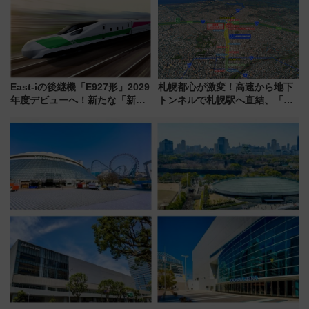
East-iの後継機「E927形」2029
札幌都心が激変！高速から地下
年度デビューへ！新たな「新幹
トンネルで札幌駅へ直結、「創
線専用検測車」の性能を徹底解
成川通都心アクセス道路」が7月
説【JR東日本】
から本格着工、延長4.8km整備
事業の全貌