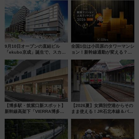
暇村のお得な日帰りプランも登
1億円出資で挑む新時代のまちづ
場
くりとは？
9月10日オープンの直結ビル
全国1位は小田原のタワーマンシ
「ekubo京成」誕生で、スカイ
ョン！新幹線通勤が変える？
ライナーも停まる巨大ハブ駅・
「住みたい街」の最新トレンド
新鎌ヶ谷はどう変わる？ 全テナ
【新築マンション人気ランキン
ント情報も公開！
グ】
【博多駅・筑紫口新スポット】
【2026夏】女満別空港からその
新幹線高架下「VIERRA博多テ
まま使える！JR石北本線＆バス
ラス」が9/18開業！九州初出店
乗り放題「北見・網走周遊フリ
など注目の全6店舗 「博多活憩
ーパス」でおトクに道東観光
通り」も一新
（8/3発売）