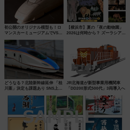
初公開のオリジナル模型も！ロ
【横浜市】夏の「夜の動物園」
マンスカーミュージアムでVSE
2026は何時から？ ズーラシア・
の設計秘話に迫る企画展が7月
野毛山・金沢の電車アクセスや
15日スタート
見どころ、限定イベントを徹底
解説！
どうなる？北陸新幹線延伸 「桂
JR北海道が新型事業用機関車
川案」決定も課題あり SNS上の
「DD200形式500代」3両導入へ
声は