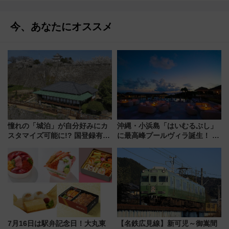
今、あなたにオススメ
憧れの「城泊」が自分好みにカ
沖縄・小浜島「はいむるぶし」
スタマイズ可能に!? 国登録有形
に最高峰プールヴィラ誕生！ 石
文化財・丸亀城「延寿閣別館」
垣島から船で向かう究極のご褒
にオーダーメイド型の宿泊プラ
美旅「何もしない贅沢」を体験
ンが誕生！
してみない？
7月16日は駅弁記念日！大丸東
【名鉄広見線】新可児～御嵩間