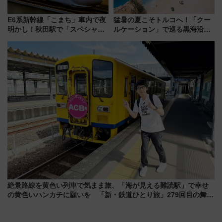
E6系新幹線「こまち」車内で夜
猛暑の夏こそトルコへ！「クー
明かし！秋田駅で「スペシャル
ルケーション」で巡る黒海沿岸
ナイト」8月開催、料金や予約方
やエーゲ海の避暑リゾート 関
法は？
連検索数が前年比237％増、ナ
ショジオも認める『2026年に訪
れるべき世界の旅先』
絶景路線を黄色い列車で気まま旅、「海が見える難読駅」で幸せ
の黄色いハンカチに願いを 「新・鉄道ひとり旅」279回目の舞台
は「島原鉄道」