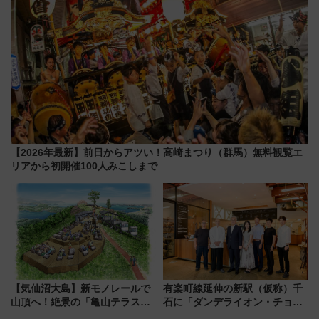
【2026年最新】前日からアツい！高崎まつり（群馬）無料観覧エ
リアから初開催100人みこしまで
【気仙沼大島】新モノレールで
有楽町線延伸の新駅（仮称）千
山頂へ！絶景の「亀山テラス
石に「ダンデライオン・チョコ
360°」が7月19日オープン、休
レート」が出店！ 東京メトロが