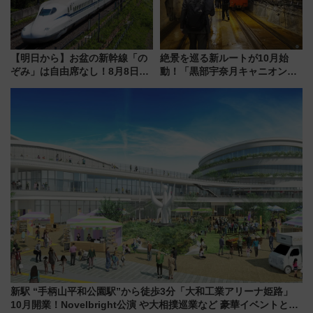
【明日から】お盆の新幹線「の
絶景を巡る新ルートが10月始
ぞみ」は自由席なし！8月8日午
動！「黒部宇奈月キャニオンル
前はほぼ満席…でも数時間ズラ
ート」と旅の拠点「欅平ラウン
せば空きが見つかることも 混
ジ」がオープン
雑避ける「空席」探しのコツ
新駅 “手柄山平和公園駅”から徒歩3分「大和工業アリーナ姫路」
10月開業！Novelbright公演 や大相撲巡業など 豪華イベントとア