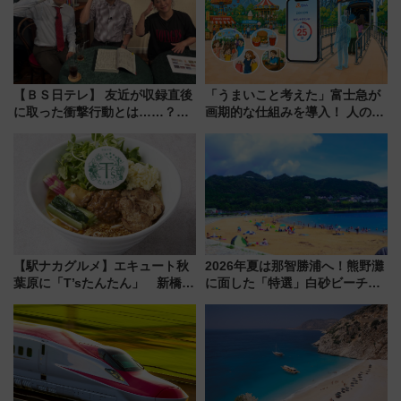
【ＢＳ日テレ】 友近が収録直後
「うまいこと考えた」富士急が
に取った衝撃行動とは……？
画期的な仕組みを導入！ 人のか
『友近・礼二の妄想トレイン』
わりにスマホが並ぶ「分身く
で極上の夏祭り鉄道旅を放送
ん」始動
【駅ナカグルメ】エキュート秋
2026年夏は那智勝浦へ！熊野灘
葉原に「T’sたんたん」 新橋に
に面した「特選」白砂ビーチは
551蓬莱のDNAを継ぐ「東京豚
必見 「第17回那智勝浦町花火大
饅」、オムライス専門店「肉と
会」は8月11日開催！
たまご」新グルメ続々登場！
【2026年8月】