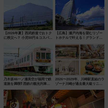
募集も実施
車、観覧スポット情報と周辺観
光まとめ（7/28開催）
【2026年夏】西武鉄道でおトク
【広島】瀬戸内海を望むリゾー
に秩父へ？ 小児50円＆コスパ最
トホテルで叶える！グランドプ
強きっぷで「安・近・短」な家
リンスホテル広島のフォトウエ
族旅行！ 深夜の正丸トンネル探
ディング＆カジュアルパーティ
検や特急ラビューも
ープラン
乃木坂46一ノ瀬美空が福岡で鉄
2026〜2029年、川崎駅直結のラ
道旅を満喫⁈ 西鉄の観光列車
ゾーナ川崎が過去最大級リニュ
「THE RAIL KITCHEN
ーアル！ フードコート拡大など
CHIKUGO」で巡る福岡･太宰
「いつから何が変わるか」徹底
府･柳川の旅！YouTubeが公開
解説！
に