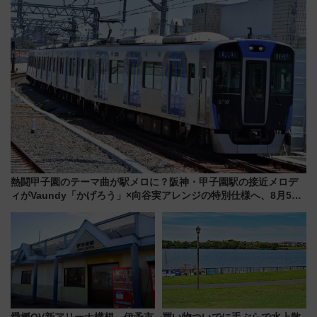
熱闘甲子園のテーマ曲が駅メロに？阪神・甲子園駅の接近メロデ
ィがVaundy「かげろう」×向谷実アレンジの特別仕様へ、8月5日
始発から