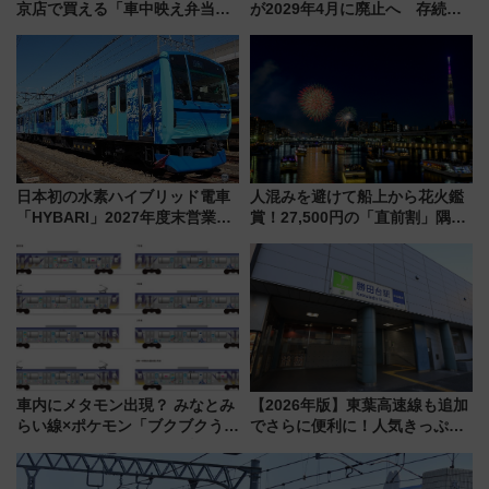
京店で買える「車中映え弁当」
が2029年4月に廃止へ 存続協
フェア【2026年夏】
議終了で100年の歴史に幕
日本初の水素ハイブリッド電車
人混みを避けて船上から花火鑑
「HYBARI」2027年度末営業運
賞！27,500円の「直前割」隅田
転へ 鉄道・発電・まちづくり
川花火クルーズはデパ地下グル
で水素利活用が加速
メも持ち込みOK
車内にメタモン出現？ みなとみ
【2026年版】東葉高速線も追加
らい線×ポケモン「ブクブクうみ
でさらに便利に！人気きっぷ
ぞこの街」ラッピング電車が運
「サンキューちばフリーパス」
行開始に！ この夏は直通列車で
今年も発売 秋・早春に千葉県を
横浜へ！
巡るなら使い勝手・コスパ抜群