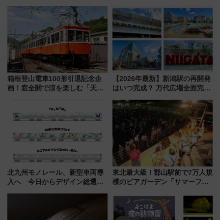
クセス
箱根登山電車100形引退記念企
【2026年最新】新潟駅の再開発
画！窓全開で涼を楽しむ「天然
はいつ完成？ 万代広場全面完成
クーラー体験号」と限定鉄コレ
から「にいがた2キロ」・古町再
発売
開発、バスタ新潟構想まで徹底
解説！
北九州モノレール、新型車両導
東北最大級！郡山駅前で7万人規
入へ 今日からデザイン総選挙
模のビアガーデン「サマーフェ
始まる
スタ IN KORIYAMA 2026」
7/24-26開催！ 有料席はJRE
MALLで予約可能