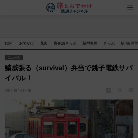
TOP
おでかけ
花火
青春18きっぷ
新型車両
きっぷ
駅･街 再
ニュース
鯖威張る（survival）弁当で銚子電鉄サバ
イバル！
2018.10.14 15:10