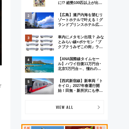
に!? 総勢100匹以上が出現
「レジェンドリサーチ」本
格謎解き・グッズ情報まと
【広島】瀬戸内海を望むリ
め
ゾートホテルで叶える！グ
ランドプリンスホテル広島
のフォトウエディング＆カ
ジュアルパーティープラン
車内にメタモン出現？ みな
とみらい線×ポケモン「ブ
クブクうみぞこの街」ラッ
ピング電車が運行開始に！
この夏は直通列車で横浜
【ANA国際線タイムセー
へ！
ル】ハワイ往復11万円台･
北京5万円台～、憧れのビ
ジネスクラスも！来春の
GW旅行まで狙える激アツ
【西武新宿線】新車両「ト
路線まとめ（8/10まで）
を
キイロ」2027年春運行開
始！田無・新所沢にも停
車 2028年春には「第2
弾」も
VIEW ALL