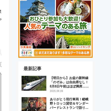
標
や
最新記事
【明日から】お盆の新幹線
「のぞみ」は自由席なし！
8月8日午前はほぼ満席…で
も数時間ズラせば空きが見
2026.08.06
つかることも 混雑避ける
「空席」探しのコツ
ありがとう現行車両！嵯峨
野トロッコ貸切＆サンダー
バードレストランで語り合