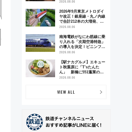
う秋の京都 斉藤雪乃＆福
2026.08.06
原トシヒロと行く！9月13
日「京都の鉄道満喫ツア
2026年9月東京メトロダイ
ー」開催
ヤ改正！銀座線・丸ノ内線
で合計212本の大増発、混
雑緩和に期待
2026.08.06
南海電鉄がなにわ筋線に乗
り入れる「次期空港特急」
の導入を決定！ピニンファ
リーナによる日本初の鉄道
2026.08.06
デザイン
【駅ナカグルメ】エキュー
ト秋葉原に「T’sたんた
ん」 新橋に551蓬莱の
DNAを継ぐ「東京豚饅」、
2026.08.06
オムライス専門店「肉とた
まご」新グルメ続々登場！
VIEW ALL
【2026年8月】