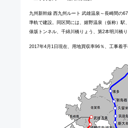
九州新幹線 西九州ルート 武雄温泉～長崎間の
準軌で建設。同区間には、嬉野温泉（仮称）駅
俵坂トンネル、千綿川橋りょう、第2本明川橋
2017年4月1日現在、用地買収率96％、工事着手