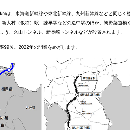
67kmは、東海道新幹線や東北新幹線、九州新幹線などと同じく
、新大村（仮称）駅、諫早駅などの途中駅のほか、袴野架道橋
りょう、久山トンネル、新長崎トンネルなどが設置されます。
率99％。2022年の開業をめざします。