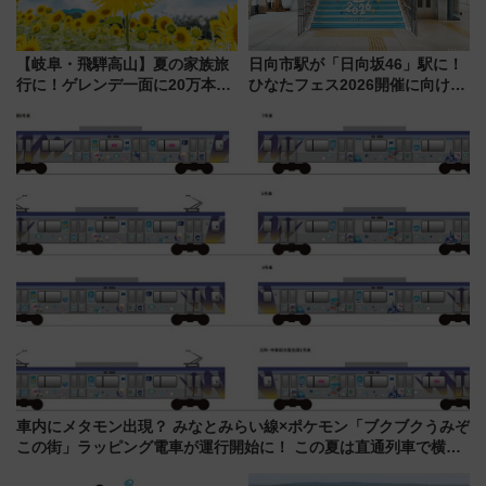
【岐阜・飛騨高山】夏の家族旅
日向市駅が「日向坂46」駅に！
行に！ゲレンデ一面に20万本の
ひなたフェス2026開催に向けJR
ひまわりが咲き誇る「アルコピ
九州が記念きっぷや臨時列車で
アひまわり園」開園
全力応援 夜行列車「ドリーム
おひさま号」も走る
車内にメタモン出現？ みなとみらい線×ポケモン「ブクブクうみぞ
この街」ラッピング電車が運行開始に！ この夏は直通列車で横浜
へ！