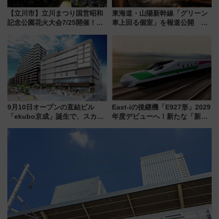
【立川市】立川まつり国営昭和
東海道・山陽新幹線「グリーン
記念公園花火大会7/25開催！
車上回る個室」を報道公開 プ
5000発の花火が夜を彩る 今年は
ライベート感備えた上質な空間
混雑に要注意、その理由は
9月10日オープンの直結ビル
East-iの後継機「E927形」2029
「ekubo京成」誕生で、スカイ
年度デビューへ！新たな「新幹
ライナーも停まる巨大ハブ駅・
線専用検測車」の性能を徹底解
新鎌ヶ谷はどう変わる？ 全テナ
説【JR東日本】
ント情報も公開！