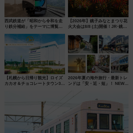
西武鉄道が「昭和から令和を走
【2026年】銚子みなとまつり花
り鉄分補給」をテーマに博覧会
火大会は8/8 (土)開催！JR･銚子
を実施！くすのきホールで8月
電鉄の臨時列車やアクセス情
14日から 新車両「トキイロ」体
報、利根川に咲く8,000発の大迫
験ブースも アクセスや申込方法
力＆屋台を満喫
を解説
【札幌から日帰り観光】ロイズ
2026年夏の海外旅行・最新トレ
カカオ＆チョコレートタウン3周
ンドは「安・近・短」！ NEWT
年！ 9月は入場料半額やチョコ
調査から読み解く、最新の人気
詰め放題を開催、ロイズタウン
渡航先TOP5とは？ 円安時代の
駅からのアクセスも
旅行術