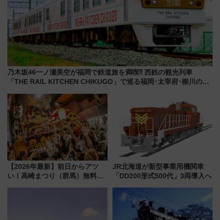
乃木坂46一ノ瀬美空が福岡で鉄道旅を満喫⁈ 西鉄の観光列車
「THE RAIL KITCHEN CHIKUGO」で巡る福岡･太宰府･柳川の
旅！YouTubeが公開に
【2026年最新】前日からアツ
JR北海道が新型事業用機関車
い！高崎まつり（群馬）無料観
「DD200形式500代」3両導入へ
覧エリアから初開催100人みこ
しまで