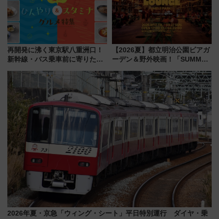
再開発に沸く東京駅八重洲口！
【2026夏】都立明治公園ビアガ
新幹線・バス乗車前に寄りたい
ーデン＆野外映画！「SUMMER
「ヤエチカ」2026年夏の「ひん
LOUNGE」のアクセスと上映ス
やり＆スタミナグルメ」6選【新
ケジュール 夜風とビール、映画
店舗も！】
を満喫！
2026年夏・京急「ウィング・シート」平日特別運行 ダイヤ・乗