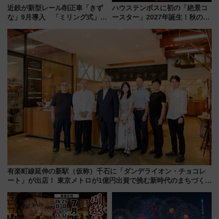
近鉄が新型レール削正車「きず
ハウステンボスに初の「絶景コ
な」9月導入 「ミリング式」採
ースター」2027年誕生！秋の
用でメンテナンス作業を効率
「すんごいハロウィン」見どこ
化！安全性や乗り心地の向上に
ろも一挙紹介
貢献するだけでなく、全線区で
活躍するための仕組みも
有楽町線延伸の新駅（仮称）千石に「ダンデライオン・チョコレ
ート」が出店！ 東京メトロが1億円出資で挑む新時代のまちづくり
とは？