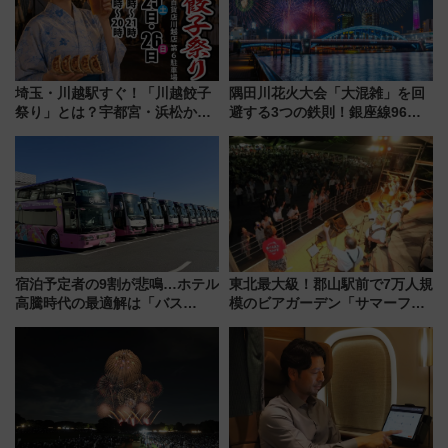
埼玉・川越駅すぐ！「川越餃子
隅田川花火大会「大混雑」を回
祭り」とは？宇都宮・浜松から
避する3つの鉄則！銀座線96本
ご当地和牛まで全国の人気餃子
増発･浅草線臨時ダイヤ･スカイ
を食べ比べ【7月25日・26日開
ツリー駅の規制まとめ 7/25開催
催】
（2026年）
宿泊予定者の9割が悲鳴…ホテル
東北最大級！郡山駅前で7万人規
高騰時代の最適解は「バス
模のビアガーデン「サマーフェ
泊」!? WILLER最新調査で判明
スタ IN KORIYAMA 2026」
した、推し活遠征や観光時のリ
7/24-26開催！ 有料席はJRE
アルな懐事情
MALLで予約可能