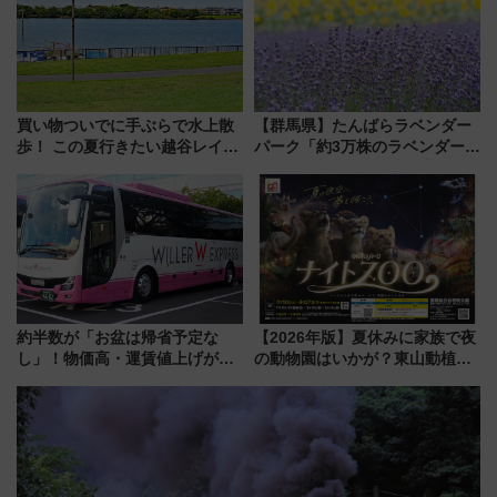
買い物ついでに手ぶらで水上散
【群馬県】たんばらラベンダー
歩！ この夏行きたい越谷レイク
パーク「約3万株のラベンダー」
タウンの新たな水辺の憩いエリ
が見頃！新幹線＆無料送迎バス
ア「LAKESIDE PARK」（埼玉
で都心から約1時間半で夏の絶景
県越谷市）
を！
約半数が「お盆は帰省予定な
【2026年版】夏休みに家族で夜
し」！物価高・運賃値上げが財
の動物園はいかが？東山動植物
布を直撃、往復1万円以内なら帰
園＆のんほいパーク「ナイト
りたいけど……【WILLER お盆
ZOO」開催情報
帰省動向調査】