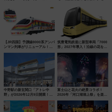
強きっぷで「安・近・短」な家
からまだ買える有料席情報、花
族旅行！ 深夜の正丸トンネル探
火前に楽しむ仙台観光ルートま
検や特急ラビューも
で解説！
【JR四国】予讃線8000系アンパ
筑豊電気鉄道に新型車両「7000
ンマン列車がリニューアル！内
形」2027年導入！沿線の花をイ
外装デザイン公開 デビューは
メージしたイエローを採用 車
今年12月
内は落ち着いたゆとりある空間
に
中野駅の新玄関口「アトレ中
富士山と花火の絶景コラボ！
野」が2026年12月9日開業！新
2026年「河口湖湖上祭」を楽し
改札直結で屋上BBQも楽しめる
む完全ガイド＆鉄道アクセスの
注目スポット
ススメ