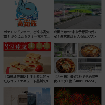
ポケモン「ヌオー」と巡る高知
成田空港の”未来予想図”が決
旅！ ポケふた＆ヌオー電車で楽
定！商業施設も入る巨大ワンタ
しむ鉄道スタンプラリーで土佐
ーミナル、京成の高架新駅整備
路の絶景と絶品グルメを満喫！
で新型特急が品川･羽田とを結
（7月18日スタート）
ぶ！ JR空港駅は2面3線化！
【新幹線停車駅】手土産に迷っ
【九州初】最短2秒で予約完売！
たらコレ！エキュート品川で3年
食べログ1位「400℃ PIZZA」が
連続売上1位を獲得した定番手土
博多駅すぐの明治公園に8/7オー
産スイーツとは？
プン。もつ鍋風など限定メニュ
ーも