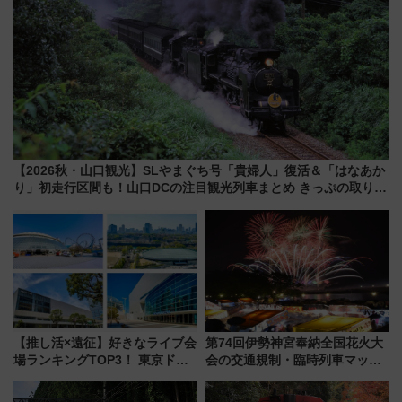
【2026秋・山口観光】SLやまぐち号「貴婦人」復活＆「はなあか
り」初走行区間も！山口DCの注目観光列車まとめ きっぷの取り方
は？
【推し活×遠征】好きなライブ会
第74回伊勢神宮奉納全国花火大
場ランキングTOP3！ 東京ドー
会の交通規制・臨時列車マッ
ムや大阪城ホールが選ばれる理
プ！JR東海・近鉄で快適にアク
由と交通アクセス術、ライブ会
セス