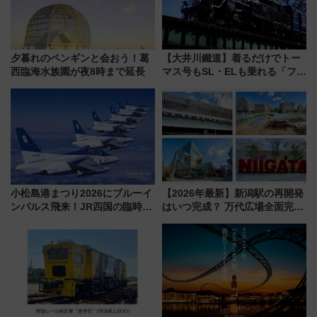
夕暮れのペンギンと会おう！葛
【大井川鐵道】着るだけでトー
西臨海水族園が夜8時まで延長
マス号もSL・ELも乗れる「フリ
ーきっぷTシャツ」8月6日より
受注販売
小松島港まつり2026にブルーイ
【2026年最新】新潟駅の再開発
ンパルス飛来！JR四国の臨時ダ
はいつ完成？ 万代広場全面完成
イヤや駐車場予約を徹底解説
から「にいがた2キロ」・古町再
開発、バスタ新潟構想まで徹底
解説！