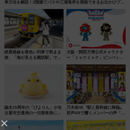
車方法を解説！2階建てバスや三浦海岸を堪能できるお出かけプラ
ンもご紹介
絶景路線を黄色い列車で気まま
大阪・関西万博公式キャラクタ
旅、「海が見える難読駅」で幸
ー「ミャクミャク」ピンバッジ
せの黄色いハンカチに願いを
新登場！関西の駅構内などで7月
「新・鉄道ひとり旅」279回目
中旬発売
の舞台は「島原鉄道」
誕生15周年の「ぴよりん」が名
乃木坂46〝駅と新幹線に降臨〟
古屋市交通局の一日乗車券に！
音声ARで響くメンバーの声「真
東山線では貸切電車も登場【限
夏の全国ツアー2026」
定1万5000枚】