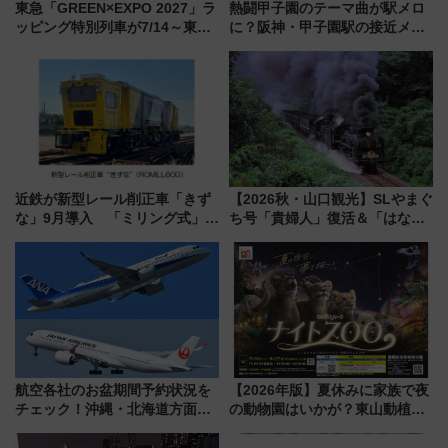
東急「GREEN×EXPO 2027」ラ
熱闘甲子園のテーマ曲が駅メロ
ッピング特別列車が7/14～東
に？阪神・甲子園駅の接近メロ
横・田園都市・目黒線でデビュ
ディがVaundy「かげろう」×向
ー！ 注目の編成やデザインまと
谷実アレンジの特別仕様へ、8月
め
5日始発から
近鉄が新型レール削正車「きず
【2026秋・山口観光】SLやまぐ
な」9月導入 「ミリング式」採
ち号「貴婦人」復活＆「はなあ
用でメンテナンス作業を効率
かり」初走行区間も！山口DCの
化！安全性や乗り心地の向上に
注目観光列車まとめ きっぷの取
貢献するだけでなく、全線区で
り方は？
活躍するための仕組みも
航空各社のお盆期間予約状況を
【2026年版】夏休みに家族で夜
チェック！沖縄・北海道方面は
の動物園はいかが？東山動植物
予約急増中、いまから狙うべき
園＆のんほいパーク「ナイト
日は？
ZOO」開催情報