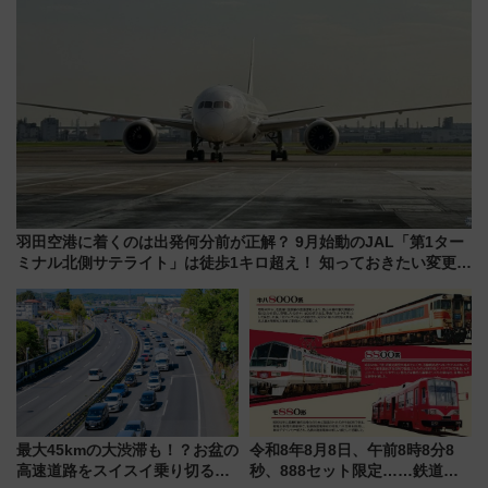
羽田空港に着くのは出発何分前が正解？ 9月始動のJAL「第1ター
ミナル北側サテライト」は徒歩1キロ超え！ 知っておきたい変更点
まとめ
最大45kmの大渋滞も！？お盆の
令和8年8月8日、午前8時8分8
高速道路をスイスイ乗り切る快
秒、888セット限定……鉄道各