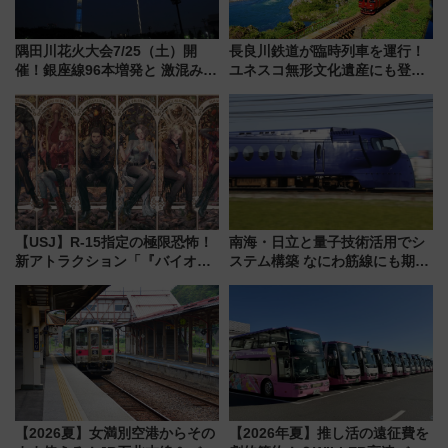
隅田川花火大会7/25（土）開
長良川鉄道が臨時列車を運行！
催！銀座線96本増発と 激混みの
ユネスコ無形文化遺産にも登録
「浅草駅」を回避する最寄り駅･
された「郡上おどり」楽しむ人
アクセス攻略法、2万発の花火が
に 乗車には予約が必要
都心の夜に！
【USJ】R-15指定の極限恐怖！
南海・日立と量子技術活用でシ
新アトラクション「『バイオハ
ステム構築 なにわ筋線にも期待
ザード レクイエム』 ザ・ダイ
乗務員・車両計画作業を短縮へ
ブ」今秋登場 ―予測不能の恐
怖に泣き叫べ―
【2026夏】女満別空港からその
【2026年夏】推し活の遠征費を