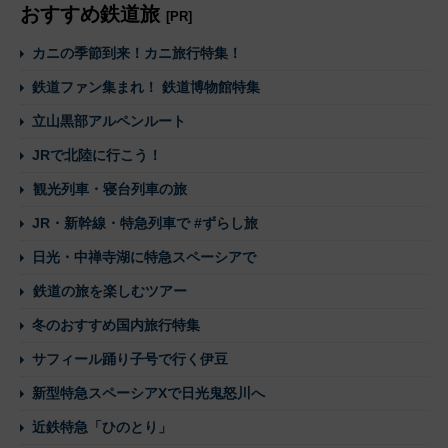
おすすめ鉄道旅
[PR]
カニの季節到来！カニ旅行特集！
鉄道ファン集まれ！ 鉄道博物館特集
立山黒部アルペンルート
JRで北陸に行こう！
観光列車・寝台列車の旅
JR・新幹線・特急列車で #ずらし旅
日光・中禅寺湖に特急スペーシアで
鉄道の旅を楽しむツアー
冬のおすすめ国内旅行特集
サフィール踊り子号で行く伊豆
新型特急スペーシアXで日光鬼怒川へ
近鉄特急「ひのとり」