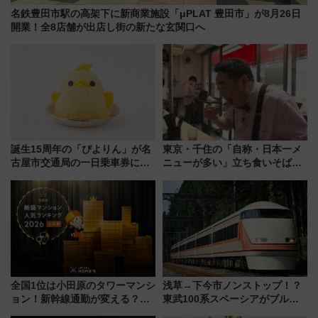
名鉄豊田市駅の高架下に新商業施設「μPLAT 豊田市」が8月26日
開業！全8店舗が出店し街の新たな玄関口へ
誕生15周年の「ぴよりん」が名
東京・千住の「自称・日本一メ
古屋市交通局の一日乗車券に！
ニューが多い」立ち食いそば屋
東山線では貸切電車も登場【限
とは？ ＢＳ日テレ『ドランク塚
定1万5000枚】
地のふらっと立ち食いそば』
7/27夜10時～放送
全国1位は小田原のタワーマンシ
浅草→下今市ノンストップ！？
ョン！新幹線通勤が変える？
東武100系スペーシアがブルー
「住みたい街」の最新トレンド
リボン賞35周年記念で「デビュ