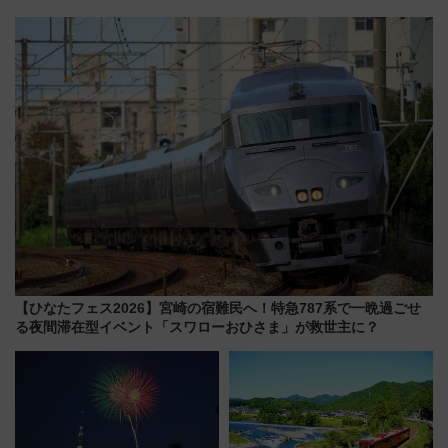
外装デザイン公開 デビューは
自動改札対応ルールと途中下車
今年12月
の罠
【ひなたフェス2026】宮崎の宿難民へ！特急787系で一晩過ごせ
る夜間滞在型イベント「スワローおひさま」が救世主に？