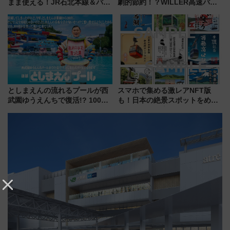
まま使える！JR石北本線＆バス
劇的節約！？WILLER高速バス
乗り放題「北見・網走周遊フリ
「1km5円セール」やワンコイン
ーパス」でおトクに道東観光
温泉の最強ルート 予約期間・
（8/3発売）
対象路線まとめ
としまえんの流れるプールが西
スマホで集める激レアNFT版
武園ゆうえんちで復活!? 100周
も！日本の絶景スポットをめぐ
年記念企画＆「春日のうん○スラ
って集める「索道印(さくどうい
イダー」に注目 2026年夏は所
ん)」企画がスタート
沢へ遊びに行こう