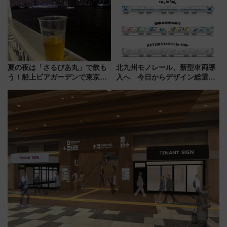
夏の夜は「さるびあ丸」で飲も
北九州モノレール、新型車両導
う！船上ビアガーデンで東京湾
入へ 今日からデザイン総選挙
の夜景を眺めながら軽く一
始まる
杯……工場直送生ビールや島グ
ルメが美味い