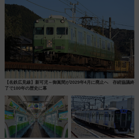
線に2回搭乗」
【名鉄広見線】新可児～御嵩間が2029年4月に廃止へ 存続協議終
了で100年の歴史に幕