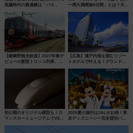
高騰時代の最適解は「バス
一周大満喫旅8日間」とは？天橋
泊」!? WILLER最新調査で判明
立・小樽・日光東照宮など全国
した、推し活遠征や観光時のリ
の絶景＆限定グルメを網羅！煩
アルな懐事情
雑な手続きも不要でお手軽に楽
しめるプランが登場
【嵯峨野観光鉄道】2027年春デ
【広島】瀬戸内海を望むリゾー
ビューの新型トロッコ列車、い
トホテルで叶える！グランドプ
よいよ試運転開始へ！現行車両
リンスホテル広島のフォトウエ
は2026年で引退
ディング＆カジュアルパーティ
ープラン
初公開のオリジナル模型も！ロ
2026夏の旅行はJALがお得！東
マンスカーミュージアムでVSE
京ディズニーシー完全貸切パー
の設計秘話に迫る企画展が7月
ティー招待券が当たるキャンペ
15日スタート
ーン始まる 条件は「夏の国内