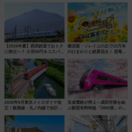
適ドライブ術
社の「8・8・8」な記念きっぷ
たち
【2026年夏】西武鉄道でおトク
横須賀・ソレイユの丘で10万本
に秩父へ？ 小児50円＆コスパ最
のひまわりと絶景花火！ 恐竜や
強きっぷで「安・近・短」な家
ドッグプールなど三浦半島の日
族旅行！ 深夜の正丸トンネル探
帰りお出かけ最新情報（2026年
検や特急ラビューも
7月17日～開催）
2026年9月東京メトロダイヤ改
京成電鉄が押上～成田空港を結
正！銀座線・丸ノ内線で合計
ぶ新型有料特急「3900形」のコ
212本の大増発、混雑緩和に期
ンセプト・デザイン公開 愛称
待
募集も実施