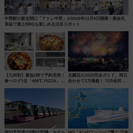
中野駅の新玄関口「アトレ中野」が2026年12月9日開業！新改札
直結で屋上BBQも楽しめる注目スポット
【九州初】最短2秒で予約完売！
北國花火2026完全ガイド、両日
食べログ1位「400℃ PIZZA」が
合わせて3万発超！ 7/25金沢大
博多駅すぐの明治公園に8/7オー
会・8/1川北大会の2つの花火大
プン。もつ鍋風など限定メニュ
会の日程・アクセス・観覧席ま
ーも
とめ（石川県）
宿泊予定者の9割が悲鳴…ホテル
HIS「4つのフェリーで繋ぐ 日本