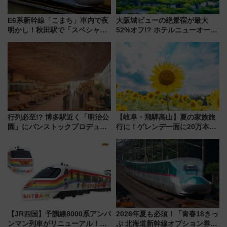
E6系新幹線「こまち」車内で夜
大阪城ビューの絶景宿が最大
明かし！秋田駅で「スペシャル
52%オフ!? ホテルニューオータ
ナイト」8月開催、料金や予約方
ニ大阪の40周年「夏のタイムセ
法は？
ール」で秋の関西旅を豪華にす
る方法（8月20日まで！）
行列必至!? 博多駅近く「明治公
【岐阜・飛騨高山】夏の家族旅
園」にパンストックプロデュー
行に！ゲレンデ一面に20万本の
スの新業態『Land Bageri』8/7
ひまわりが咲き誇る「アルコピ
オープン 秋からはビストロ営業
アひまわり園」開園
も！
【JR四国】予讃線8000系アンパ
2026年夏も必須！「青春18きっ
ンマン列車がリニューアル！内
ぷ 北海道新幹線オプション券」