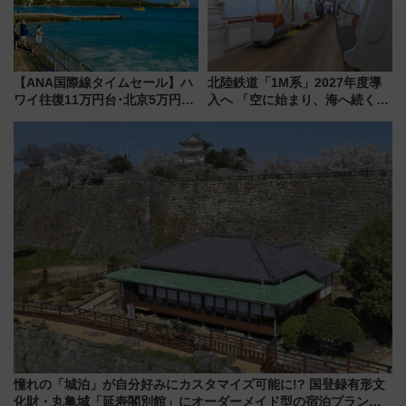
【ANA国際線タイムセール】ハ
北陸鉄道「1M系」2027年度導
ワイ往復11万円台･北京5万円台
入へ 「空に始まり、海へ続く」
～、憧れのビジネスクラスも！
白山比咩神社をモチーフにした
来春のGW旅行まで狙える激ア
神秘的なデザイン
ツ路線まとめ（8/10まで）
憧れの「城泊」が自分好みにカスタマイズ可能に!? 国登録有形文
化財・丸亀城「延寿閣別館」にオーダーメイド型の宿泊プランが