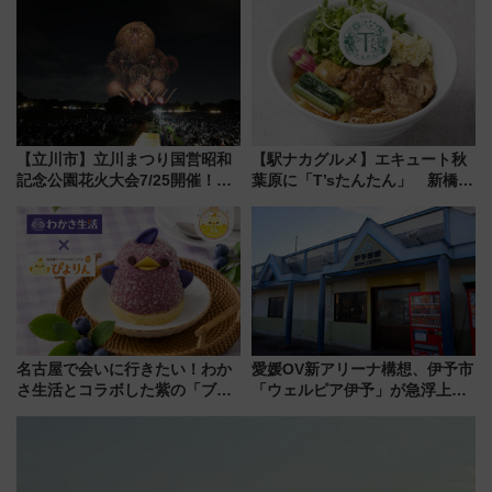
【新築マンション人気ランキン
ー当時の停車駅」を再現 運転
グ】
時刻や特急券の買い方を紹介
【立川市】立川まつり国営昭和
【駅ナカグルメ】エキュート秋
記念公園花火大会7/25開催！
葉原に「T’sたんたん」 新橋に
5000発の花火が夜を彩る 今年は
551蓬莱のDNAを継ぐ「東京豚
混雑に要注意、その理由は
饅」、オムライス専門店「肉と
たまご」新グルメ続々登場！
【2026年8月】
名古屋で会いに行きたい！わか
愛媛OV新アリーナ構想、伊予市
さ生活とコラボした紫の「ブル
「ウェルピア伊予」が急浮上！
ーベリーぴよりん」期間限定販
サイボウズ青野社長の参加表明
売
で探る鉄道アクセスの未来