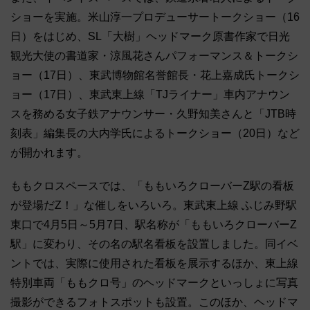
ショーを実施。米山淳一プロデューサートークショー（16
日）をはじめ、SL「大樹」ヘッドマーク原書作家で日光
観光大使の書道家・涼風花さんパフォーマンス＆トークシ
ョー（17日）、東武博物館名誉館長・花上嘉成氏トークシ
ョー（17日）、東武東上線「TJライナー」車内アナウン
スを務める女子鉄アナウンサー・久野知美さんと「JTB時
刻表」編集長の大内学氏によるトークショー（20日）など
が開かれます。
ももクロスペースでは、「ももいろクローバーZ駅の看板
が登場だZ！」な催しをいろいろ。東武東上線 ふじみ野駅
東口で4月5日～5月7日、駅名称が「ももいろクローバーZ
駅」に変わり、その名の駅名看板を設置しました。同イベ
ントでは、実際に使用された看板を展示するほか、東上線
特別車両「ももクロ号」のヘッドマークといっしょに写真
撮影ができるフォトスポットも設置。このほか、ヘッドマ