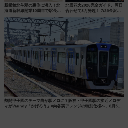
新函館北斗駅の裏側に潜入！北
北國花火2026完全ガイド、両日
海道新幹線開業10周年で駅長
合わせて3万発超！ 7/25金沢大
室・地下通路など公開イベン
会・8/1川北大会の2つの花火大
ト 参加方法や体験内容を紹介
会の日程・アクセス・観覧席ま
とめ（石川県）
熱闘甲子園のテーマ曲が駅メロに？阪神・甲子園駅の接近メロデ
ィがVaundy「かげろう」×向谷実アレンジの特別仕様へ、8月5日
始発から