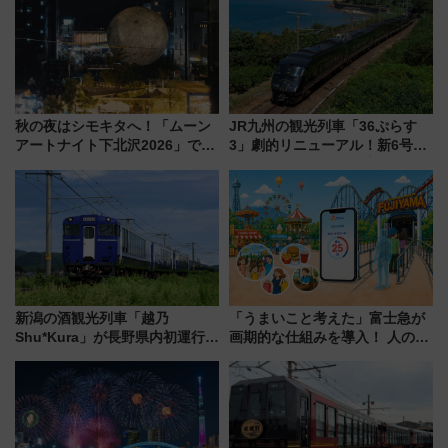
ーは9月
注目スポット
秋の夜はシモキタへ！「ムーン
JR九州の観光列車「36ぷらす
アートナイト下北沢2026」でイ
3」劇的リニューアル！新6号車
マーシブシアターやアート巡り
“1〜2名用グリーン個室”と曜日
を満喫しよう
別 “プレミアムランチ”導入･ル
ートや価格など解説
新潟の酒観光列車「越乃
「うまいこと考えた」富士急が
Shu*Kura」が長野県内初運行！
画期的な仕組みを導入！ 人のか
地酒と食を味わう信州プレDC特
わりにスマホが並ぶ「分身く
別企画
ん」始動