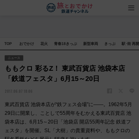
TOP
おでかけ
花火
青春18きっぷ
新型車両
きっぷ
駅･街 再
ニュース
ももクロ 彩るZ！ 東武百貨店 池袋本店
「鉄道フェスタ」6月15～20日
2017.06.07 18:06
東武百貨店 池袋本店が“鉄フェス会場”に――。1962年5月
29日に開業し、ことしで55周年をむかえる東武百貨店 池
袋本店は、6月15～20日「池袋店 開店55周年記念 鉄道フ
ェスタ」を開催。SL「大樹」の貴重資料や、ももクロの