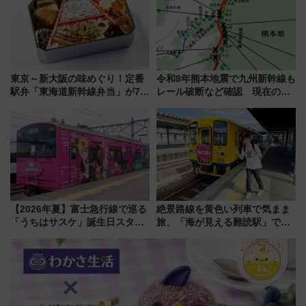
東京～新大阪の味めぐり！定番
令和8年熊本地震で九州新幹線も
駅弁「東海道新幹線弁当」が7月
レール破断など確認 現在の運
21日にリニューアル発売
転見合わせ状況と交通網への影
響
【2026年夏】富士急行線で巡る
絶景路線を黄色い列車で気まま
「うちはサスケ」誕生日スタン
旅、「海が見える難読駅」で幸
プラリー！富士急ハイランド限
せの黄色いハンカチに願いを
定グルメ＆グッズ徹底ガイド
「新・鉄道ひとり旅」279回目
の舞台は「島原鉄道」