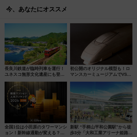
今、あなたにオススメ
長良川鉄道が臨時列車を運行！
初公開のオリジナル模型も！ロ
ユネスコ無形文化遺産にも登録
マンスカーミュージアムでVSE
された「郡上おどり」楽しむ人
の設計秘話に迫る企画展が7月
に 乗車には予約が必要
15日スタート
全国1位は小田原のタワーマンシ
新駅 “手柄山平和公園駅”から徒
ョン！新幹線通勤が変える？
歩3分「大和工業アリーナ姫路」