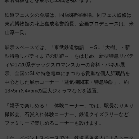
駅名看板などを展示し55歳を祝います。
鉄道フェスタの会場は、同店8階催事場。同フェス監修は
東武博物館の花上嘉成名誉館長、企画プロデュースは、米
山淳一氏。
展示スペースでは、「東武鉄道物語 ～SL「大樹」・新
型特急リバティまでの軌跡～」をはじめ、新型特急リバテ
ィや1720系デラックスロマンスカーの資料・パネル展
示、全国のSLや特急電車にまつわる貴重な個人所蔵品を
中心とした展示コーナー「蒸気機関車・特急物語」、約
13×5mと4×5mの巨大ジオラマなどを設置。
「親子で楽しめる！ 体験コーナー」では、駅長なりきり
撮影会、石炭入れ体験コーナー、鉄道クイズラリーなど、
ファミリーで楽しめるコーナーも設けます。
また、イベントスペースでは、鉄道系著名人によるトーク