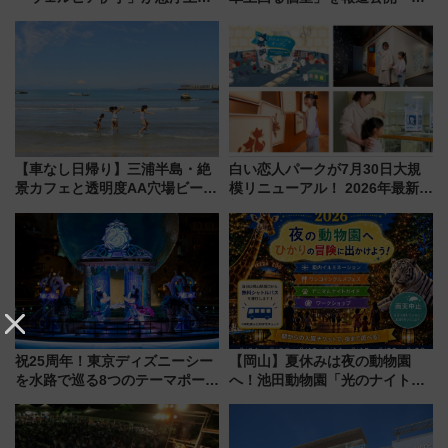
サイボウズ青野社長の参加表明
ライベート感備えた上質な空間
で探る鉄道アクセスの未来
【車なし日帰り】三浦半島・絶
白い恋人パークが7月30日大規
景カフェと透明度AA穴場ビーチ
模リニューアル！ 2026年最新の
を巡る！ おトクな電車きっぷ活
新エリア・工場見学の見どころ
用してストレスフリー旅へ行こ
と料金・アクセスを徹底解説
う！
（札幌市）
祝25周年！東京ディズニーシー
【岡山】夏休みは夜の動物園
を水路で巡る8つのテーマポート
へ！池田動物園「光のナイトズ
と限定デコレーションを解説
ー2026」で光と動物が彩る特別
な夜