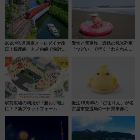
2026年9月東京メトロダイヤ改
愛犬と電車旅！近鉄の観光列車
正！銀座線・丸ノ内線で合計
「つどい」で行く「わんわん列
212本の大増発、混雑緩和に期
車」第5弾！海辺のBBQも楽し
待
める日帰りツアー
駅前広場の利用が「超お手軽」
誕生15周年の「ぴよりん」が名
に！？新プラットフォーム
古屋市交通局の一日乗車券に！
「HirakeBA」8月3日始動、ス
東山線では貸切電車も登場【限
マホで簡単申請 物販や演奏会な
定1万5000枚】
どに【JR東日本】