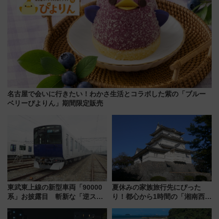
名古屋で会いに行きたい！わかさ生活とコラボした紫の「ブルー
ベリーぴよりん」期間限定販売
東武東上線の新型車両「90000
夏休みの家族旅行先にぴった
系」お披露目 斬新な「逆スラ
り！都心から1時間の「湘南西エ
ント式」の先頭形状と明るく開
リア」満喫ガイド 鎌倉・江の
放的な車内空間に注目、デビュ
島とは異なる魅力を持つ今夏の