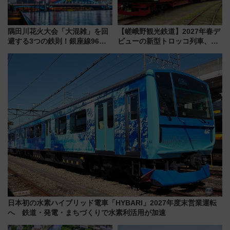
隅田川花火大会「大混雑」を回
【嵯峨野観光鉄道】2027年春デ
避する3つの鉄則！銀座線96本
ビューの新型トロッコ列車、い
増発･浅草線臨時ダイヤ･スカイ
よいよ試運転開始へ！現行車両
ツリー駅の規制まとめ 7/25開催
は2026年で引退
（2026年）
日本初の水素ハイブリッド電車「HYBARI」2027年度末営業運転
へ 鉄道・発電・まちづくりで水素利活用が加速