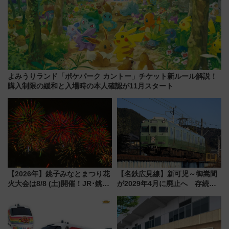
よみうりランド「ポケパーク カントー」チケット新ルール解説！
購入制限の緩和と入場時の本人確認が11月スタート
【2026年】銚子みなとまつり花
【名鉄広見線】新可児～御嵩間
火大会は8/8 (土)開催！JR･銚子
が2029年4月に廃止へ 存続協
電鉄の臨時列車やアクセス情
議終了で100年の歴史に幕
報、利根川に咲く8,000発の大迫
力＆屋台を満喫