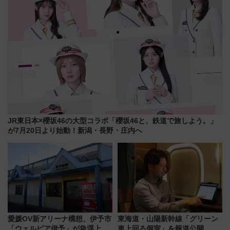
JR東日本×櫻坂46の大型コラボ「櫻坂46と、鉄道で旅しよう。」
が7月20日より始動！新潟・長野・庄内へ
愛媛OV新アリーナ構想、伊予市
東海道・山陽新幹線「グリーン
「ウェルピア伊予」が急浮上！
車上回る個室」を報道公開 プ