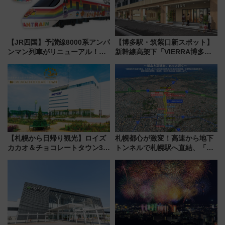
【JR四国】予讃線8000系アンパ
【博多駅・筑紫口新スポット】
ンマン列車がリニューアル！内
新幹線高架下「VIERRA博多テ
外装デザイン公開 デビューは
ラス」が9/18開業！九州初出店
今年12月
など注目の全6店舗 「博多活憩
通り」も一新
【札幌から日帰り観光】ロイズ
札幌都心が激変！高速から地下
カカオ＆チョコレートタウン3周
トンネルで札幌駅へ直結、「創
年！ 9月は入場料半額やチョコ
成川通都心アクセス道路」が7月
詰め放題を開催、ロイズタウン
から本格着工、延長4.8km整備
駅からのアクセスも
事業の全貌