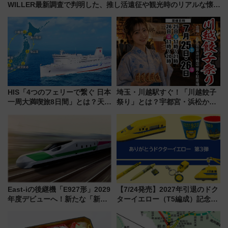
WILLER最新調査で判明した、推し活遠征や観光時のリアルな懐事
情
HIS「4つのフェリーで繋ぐ 日本
埼玉・川越駅すぐ！「川越餃子
一周大満喫旅8日間」とは？天橋
祭り」とは？宇都宮・浜松から
立・小樽・日光東照宮など全国
ご当地和牛まで全国の人気餃子
の絶景＆限定グルメを網羅！煩
を食べ比べ【7月25日・26日開
雑な手続きも不要でお手軽に楽
催】
しめるプランが登場
East-iの後継機「E927形」2029
【7/24発売】2027年引退のドク
年度デビューへ！新たな「新幹
ターイエロー（T5編成）記念グ
線専用検測車」の性能を徹底解
ッズ7種が登場！ 新幹線車内放
説【JR東日本】
送の目覚まし時計など通販・販
売店舗まとめ