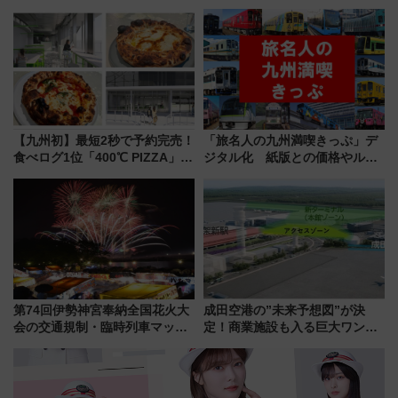
「住みたい街」の最新トレンド
10月開業！Novelbright公演 や
【新築マンション人気ランキン
大相撲巡業など 豪華イベントと
グ】
アクセス
【九州初】最短2秒で予約完売！
「旅名人の九州満喫きっぷ」デ
食べログ1位「400℃ PIZZA」が
ジタル化 紙版との価格やルー
博多駅すぐの明治公園に8/7オー
ルの違いを解説
プン。もつ鍋風など限定メニュ
ーも
第74回伊勢神宮奉納全国花火大
成田空港の”未来予想図”が決
会の交通規制・臨時列車マッ
定！商業施設も入る巨大ワンタ
プ！JR東海・近鉄で快適にアク
ーミナル、京成の高架新駅整備
セス
で新型特急が品川･羽田とを結
ぶ！ JR空港駅は2面3線化！