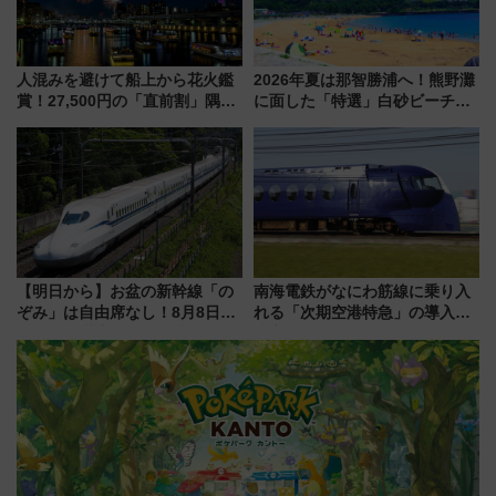
人混みを避けて船上から花火鑑
2026年夏は那智勝浦へ！熊野灘
賞！27,500円の「直前割」隅田
に面した「特選」白砂ビーチは
川花火クルーズはデパ地下グル
必見 「第17回那智勝浦町花火大
メも持ち込みOK
会」は8月11日開催！
【明日から】お盆の新幹線「の
南海電鉄がなにわ筋線に乗り入
ぞみ」は自由席なし！8月8日午
れる「次期空港特急」の導入を
前はほぼ満席…でも数時間ズラ
決定！ピニンファリーナによる
せば空きが見つかることも 混
日本初の鉄道デザイン
雑避ける「空席」探しのコツ