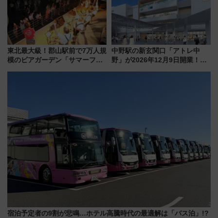
東北最大級！郡山駅前で7万人規
中野駅の新玄関口「アトレ中
模のビアガーデン「サマーフェ
野」が2026年12月9日開業！新
スタ IN KORIYAMA 2026」
改札直結で屋上BBQも楽しめる
7/24-26開催！ 有料席はJRE
注目スポット
MALLで予約可能
宿泊予定者の9割が悲鳴…ホテル高騰時代の最適解は「バス泊」!?