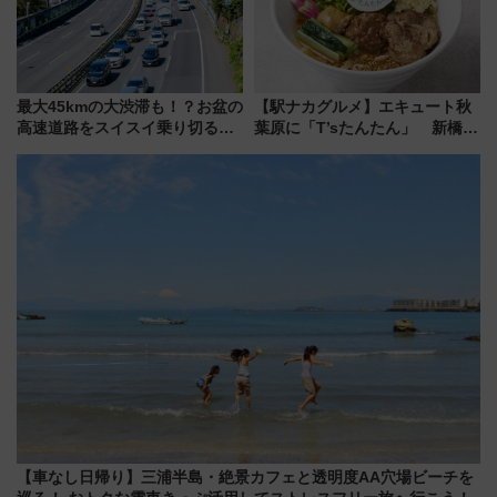
最大45kmの大渋滞も！？お盆の
【駅ナカグルメ】エキュート秋
高速道路をスイスイ乗り切る快
葉原に「T’sたんたん」 新橋に
適ドライブ術
551蓬莱のDNAを継ぐ「東京豚
饅」、オムライス専門店「肉と
たまご」新グルメ続々登場！
【2026年8月】
【車なし日帰り】三浦半島・絶景カフェと透明度AA穴場ビーチを