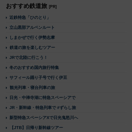
おすすめ鉄道旅
[PR]
近鉄特急「ひのとり」
立山黒部アルペンルート
しまかぜで行く伊勢志摩
鉄道の旅を楽しむツアー
JRで北陸に行こう！
冬のおすすめ国内旅行特集
サフィール踊り子号で行く伊豆
観光列車・寝台列車の旅
日光・中禅寺湖に特急スペーシアで
JR・新幹線・特急列車で #ずらし旅
新型特急スペーシアXで日光鬼怒川へ
【JTB】日帰り新幹線ツアー