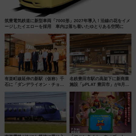
筑豊電気鉄道に新型車両「7000形」2027年導入！沿線の花をイメ
ージしたイエローを採用 車内は落ち着いたゆとりある空間に
有楽町線延伸の新駅（仮称）千
名鉄豊田市駅の高架下に新商業
石に「ダンデライオン・チョコ
施設「μPLAT 豊田市」が8月26
レート」が出店！ 東京メトロが
日開業！全8店舗が出店し街の新
1億円出資で挑む新時代のまちづ
たな玄関口へ
くりとは？