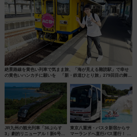
絶景路線を黄色い列車で気まま旅、「海が見える難読駅」で幸せ
の黄色いハンカチに願いを 「新・鉄道ひとり旅」279回目の舞台
は「島原鉄道」
JR九州の観光列車「36ぷらす
東京八重洲・バスタ新宿からサ
3」劇的リニューアル！新6号車
マーランドへ直行バス運行！ お