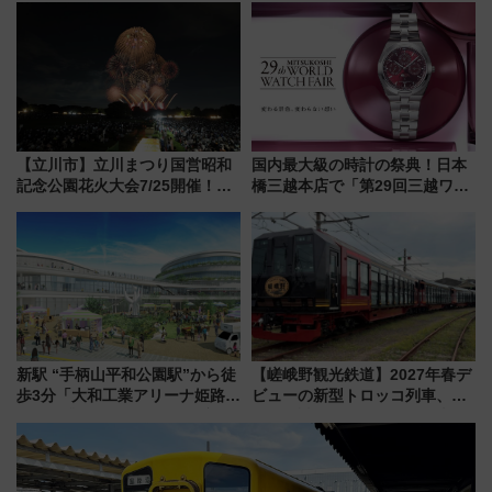
路の絶景と絶品グルメを満喫！
を満喫しよう
（7月18日スタート）
【立川市】立川まつり国営昭和
国内最大級の時計の祭典！日本
記念公園花火大会7/25開催！
橋三越本店で「第29回三越ワー
5000発の花火が夜を彩る 今年は
ルドウォッチフェア」開幕
混雑に要注意、その理由は
【2026年8月5日～25日】
新駅 “手柄山平和公園駅”から徒
【嵯峨野観光鉄道】2027年春デ
歩3分「大和工業アリーナ姫路」
ビューの新型トロッコ列車、い
10月開業！Novelbright公演 や
よいよ試運転開始へ！現行車両
大相撲巡業など 豪華イベントと
は2026年で引退
アクセス