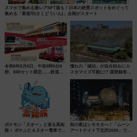
スマホで集める激レアNFT版も！日本の絶景スポットをめぐって
集める「索道印(さくどういん)」企画がスタート
令和8年8月8日、午前8時8分8
憧れの「城泊」が自分好みにカ
秒、888セット限定……鉄道各
スタマイズ可能に!? 国登録有形
社の「8・8・8」な記念きっぷ
文化財・丸亀城「延寿閣別館」
たち
にオーダーメイド型の宿泊プラ
ンが誕生！
ポケモン「ヌオー」と巡る高知
秋の夜はシモキタへ！「ムーン
旅！ ポケふた＆ヌオー電車で楽
アートナイト下北沢2026」でイ
しむ鉄道スタンプラリーで土佐
マーシブシアターやアート巡り