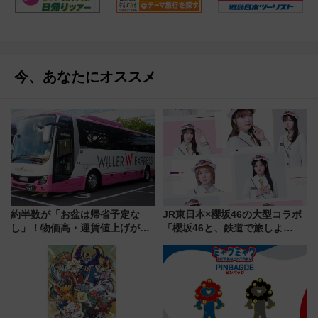
今、あなたにオススメ
約半数が「お盆は帰省予定な
JR東日本×櫻坂46の大型コラボ
し」！物価高・運賃値上げが財
「櫻坂46と、鉄道で旅しよ
布を直撃、往復1万円以内なら帰
う。」が7月20日より始動！新
りたいけど……【WILLER お盆
潟・長野・庄内へ
帰省動向調査】