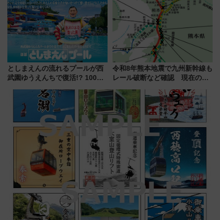
族旅行！ 深夜の正丸トンネル探
検や特急ラビューも
としまえんの流れるプールが西
令和8年熊本地震で九州新幹線も
武園ゆうえんちで復活!? 100周
レール破断など確認 現在の運
年記念企画＆「春日のうん○スラ
転見合わせ状況と交通網への影
イダー」に注目 2026年夏は所
響
沢へ遊びに行こう