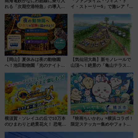
南海電鉄がなにわ筋線に乗り入
「ファンタイム・ウィズ・ト
れる「次期空港特急」の導入を
イ・ストーリー5」で激レア『ロ
決定！ピニンファリーナによる
ルカナ』カードをゲット！最新
日本初の鉄道デザイン
デコレーションも徹底解説
【岡山】夏休みは夜の動物園
【気仙沼大島】新モノレールで
へ！池田動物園「光のナイトズ
山頂へ！絶景の「亀山テラス
ー2026」で光と動物が彩る特別
360°」が7月19日オープン、休
な夜
暇村のお得な日帰りプランも登
場
横須賀・ソレイユの丘で10万本
『映画ちいかわ』×横浜コラボ！
のひまわりと絶景花火！ 恐竜や
限定ステッカー集めやフォトス
ドッグプールなど三浦半島の日
ポット、特別花火でみなとみら
帰りお出かけ最新情報（2026年
いを満喫しよう（花火鑑賞会応