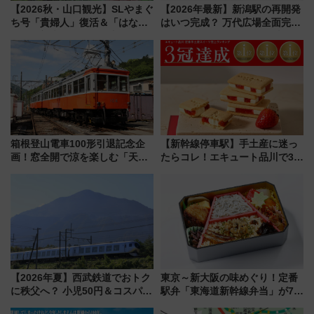
【2026秋・山口観光】SLやまぐ
【2026年最新】新潟駅の再開発
ち号「貴婦人」復活＆「はなあ
はいつ完成？ 万代広場全面完成
かり」初走行区間も！山口DCの
から「にいがた2キロ」・古町再
注目観光列車まとめ きっぷの取
開発、バスタ新潟構想まで徹底
り方は？
解説！
箱根登山電車100形引退記念企
【新幹線停車駅】手土産に迷っ
画！窓全開で涼を楽しむ「天然
たらコレ！エキュート品川で3年
クーラー体験号」と限定鉄コレ
連続売上1位を獲得した定番手土
発売
産スイーツとは？
【2026年夏】西武鉄道でおトク
東京～新大阪の味めぐり！定番
に秩父へ？ 小児50円＆コスパ最
駅弁「東海道新幹線弁当」が7月
強きっぷで「安・近・短」な家
21日にリニューアル発売