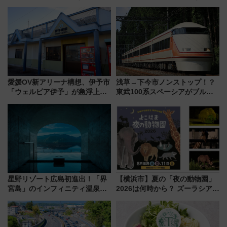
“1〜2名用グリーン個室”と曜日
トクな1Dayパスで夏のプールと
別 “プレミアムランチ”導入･ル
推し活を楽しもう！（2026年
ートや価格など解説
8/1～31）
愛媛OV新アリーナ構想、伊予市
浅草→下今市ノンストップ！？
「ウェルピア伊予」が急浮上！
東武100系スペーシアがブルー
サイボウズ青野社長の参加表明
リボン賞35周年記念で「デビュ
で探る鉄道アクセスの未来
ー当時の停車駅」を再現 運転
時刻や特急券の買い方を紹介
星野リゾート広島初進出！「界
【横浜市】夏の「夜の動物園」
宮島」のインフィニティ温泉と
2026は何時から？ ズーラシア・
古式サウナ「石風呂」を大解剖
野毛山・金沢の電車アクセスや
宿泊料金・アクセスは？（2026
見どころ、限定イベントを徹底
年7月23日開業）
解説！