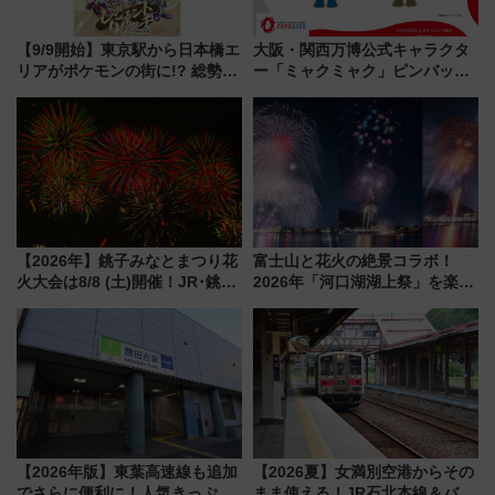
【9/9開始】東京駅から日本橋エ
大阪・関西万博公式キャラクタ
リアがポケモンの街に!? 総勢
ー「ミャクミャク」ピンバッジ
100匹以上が出現「レジェンド
新登場！関西の駅構内などで7月
リサーチ」本格謎解き・グッズ
中旬発売
情報まとめ
【2026年】銚子みなとまつり花
富士山と花火の絶景コラボ！
火大会は8/8 (土)開催！JR･銚子
2026年「河口湖湖上祭」を楽し
電鉄の臨時列車やアクセス情
む完全ガイド＆鉄道アクセスの
報、利根川に咲く8,000発の大迫
ススメ
力＆屋台を満喫
【2026年版】東葉高速線も追加
【2026夏】女満別空港からその
でさらに便利に！人気きっぷ
まま使える！JR石北本線＆バス