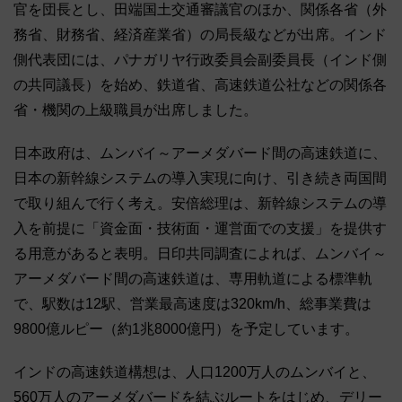
官を団長とし、田端国土交通審議官のほか、関係各省（外
務省、財務省、経済産業省）の局長級などが出席。インド
側代表団には、パナガリヤ行政委員会副委員長（インド側
の共同議長）を始め、鉄道省、高速鉄道公社などの関係各
省・機関の上級職員が出席しました。
日本政府は、ムンバイ～アーメダバード間の高速鉄道に、
日本の新幹線システムの導入実現に向け、引き続き両国間
で取り組んで行く考え。安倍総理は、新幹線システムの導
入を前提に「資金面・技術面・運営面での支援」を提供す
る用意があると表明。日印共同調査によれば、ムンバイ～
アーメダバード間の高速鉄道は、専用軌道による標準軌
で、駅数は12駅、営業最高速度は320km/h、総事業費は
9800億ルピー（約1兆8000億円）を予定しています。
インドの高速鉄道構想は、人口1200万人のムンバイと、
560万人のアーメダバードを結ぶルートをはじめ、デリー