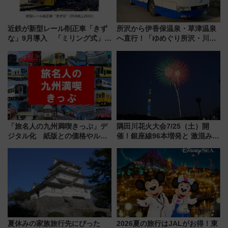
近鉄が新型レール削正車「きず
所沢から伊香保温泉・草津温泉
な」9月導入 「ミリング式」採
へ直行！「ゆめぐり所沢・川越
用でメンテナンス作業を効率
号」で群馬の温泉旅をもっと気
化！安全性や乗り心地の向上に
軽に 運行ダイヤ・運賃を解説
貢献するだけでなく、全線区で
活躍するための仕組みも
「旅名人の九州満喫きっぷ」デ
隅田川花火大会7/25（土）開
ジタル化 紙版との価格やルー
催！銀座線96本増発と 激混みの
ルの違いを解説
「浅草駅」を回避する最寄り駅･
アクセス攻略法、2万発の花火が
都心の夜に！
夏休みの家族旅行先にぴった
2026夏の旅行はJALがお得！東