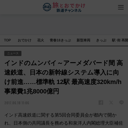
TOP
おでかけ
花火
青春18きっぷ
新型車両
きっぷ
駅･街 再
ニュース
インドのムンバイ～アーメダバード間 高
速鉄道、日本の新幹線システム導入に向
け前進……標準軌 12駅 最高速度320km/h
事業費1兆8000億円
2017.06.18 11:06
インド高速鉄道に関する第5回合同委員会が都内で開か
れ、日本側の共同議長を務める和泉洋人内閣総理大臣補佐