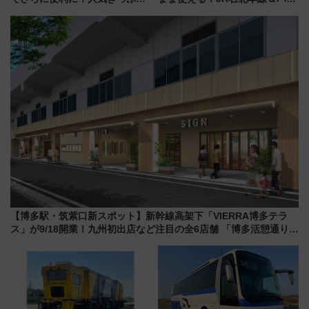
「サンキューちばフリーパス」
乗り放題「北見・網走周遊フリ
今年も発売 秋・早春に千葉県を
ーパス」でおトクに道東観光
巡るなら使い勝手・コスパ抜群
（8/3発売）
【博多駅・筑紫口新スポット】新幹線高架下「VIERRA博多テラ
ス」が9/18開業！九州初出店など注目の全6店舗 「博多活憩通り」
も一新