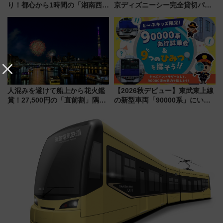
り！都心から1時間の「湘南西エ
京ディズニーシー完全貸切パー
リア」満喫ガイド 鎌倉・江の
ティー招待券が当たるキャンペ
島とは異なる魅力を持つ今夏の
ーン始まる 条件は「夏の国内
注目スポット
線に2回搭乗」
人混みを避けて船上から花火鑑
【2026秋デビュー】東武東上線
賞！27,500円の「直前割」隅田
の新型車両「90000系」にいち
川花火クルーズはデパ地下グル
早く乗れる！ 8/11開催の小学生
メも持ち込みOK
向け先行試乗会でキッズアンバ
サダーになろう