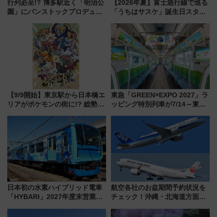
行列必至!? 博多駅近く「明治公
【2026年夏】富士急行線で巡る
園」にパンストックプロデュー
「うちはサスケ」誕生日スタン
スの新業態『Land Bageri』8/7
プラリー！富士急ハイランド限
オープン 秋からはビストロ営業
定グルメ＆グッズ徹底ガイド
も！
【9/9開始】東京駅から日本橋エ
東急「GREEN×EXPO 2027」ラ
リアがポケモンの街に!? 総勢
ッピング特別列車が7/14～東
100匹以上が出現「レジェンド
横・田園都市・目黒線でデビュ
リサーチ」本格謎解き・グッズ
ー！ 注目の編成やデザインまと
情報まとめ
め
日本初の水素ハイブリッド電車
航空各社のお盆期間予約状況を
「HYBARI」2027年度末営業運
チェック！沖縄・北海道方面は
転へ 鉄道・発電・まちづくり
予約急増中、いまから狙うべき
で水素利活用が加速
日は？