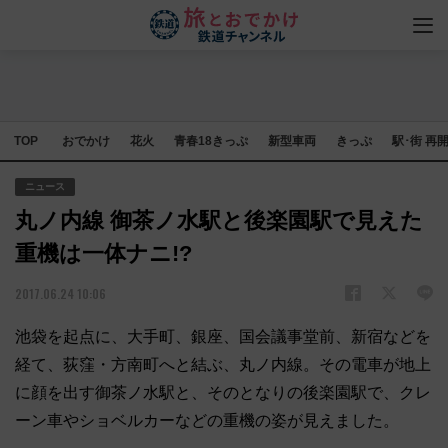
TOP
おでかけ
花火
青春18きっぷ
新型車両
きっぷ
駅･街 再
ニュース
丸ノ内線 御茶ノ水駅と後楽園駅で見えた
重機は一体ナニ!?
2017.06.24 10:06
池袋を起点に、大手町、銀座、国会議事堂前、新宿などを
経て、荻窪・方南町へと結ぶ、丸ノ内線。その電車が地上
に顔を出す御茶ノ水駅と、そのとなりの後楽園駅で、クレ
ーン車やショベルカーなどの重機の姿が見えました。