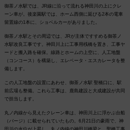
御茶ノ水駅では、JR線に沿って流れる神田川の上にクレ
ーン車が。後楽園駅では、ホーム西側に延びる2本の電車
留置線の1本に、ショベルカーがありました。
御茶ノ水駅とその周辺では、JRが主体ですすめる御茶ノ
水駅改良工事です。神田川上に工事用桟橋を置き、工事ヤ
ードと搬入路を確保。線路とホームの上空に、人工地盤
（コンコース）を構築し、エレベータ・エスカレータを整
備します。
この人工地盤の設置にあわせ、御茶ノ水駅 聖橋口に、駅
前広場も整備。これら工事は、鹿島建設と大成建設が共同
で担当します。
丸ノ内線から見えたクレーン車は、神田川上に浮かぶ台船
（バージ）に載せられていたもの。6月21日の豪雨で、神
田川の水位が上昇し、丸ノ内線の神田川橋梁と、聖橋工事