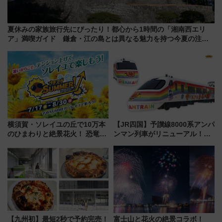
夏休みの家族旅行先にぴったり！都心から1時間の「湘南西エリ
ア」満喫ガイド 鎌倉・江の島とは異なる魅力を持つ今夏の注目
スポット
横須賀・ソレイユの丘で10万本
【JR四国】予讃線8000系アンパ
のひまわりと絶景花火！ 恐竜や
ンマン列車がリニューアル！内
ドッグプールなど三浦半島の日
外装デザイン公開 デビューは
帰りお出かけ最新情報（2026年
今年12月
7月17日～開催）
【九州初】最短2秒で予約完売！
富士山と花火の絶景コラボ！