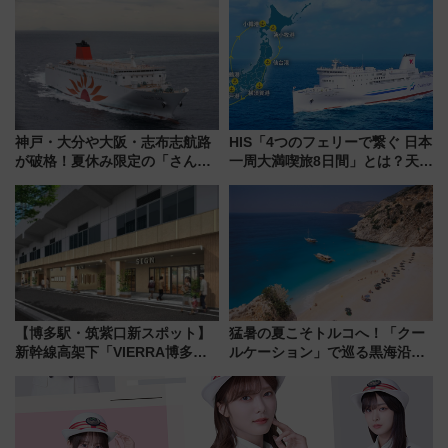
温泉の最強ルート 予約期間・
ツリー駅の規制まとめ 7/25開催
対象路線まとめ
（2026年）
神戸・大分や大阪・志布志航路
HIS「4つのフェリーで繋ぐ 日本
が破格！夏休み限定の「さんふ
一周大満喫旅8日間」とは？天橋
らわあスペシャルセール」スタ
立・小樽・日光東照宮など全国
ート 夕朝食ビュッフェ付きで
の絶景＆限定グルメを網羅！煩
快適な船旅はいかが？
雑な手続きも不要でお手軽に楽
しめるプランが登場
【博多駅・筑紫口新スポット】
猛暑の夏こそトルコへ！「クー
新幹線高架下「VIERRA博多テ
ルケーション」で巡る黒海沿岸
ラス」が9/18開業！九州初出店
やエーゲ海の避暑リゾート 関
など注目の全6店舗 「博多活憩
連検索数が前年比237％増、ナ
通り」も一新
ショジオも認める『2026年に訪
れるべき世界の旅先』