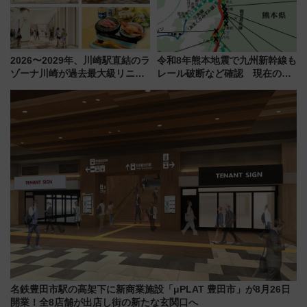
2026〜2029年、川崎駅直結のラ
令和8年熊本地震で九州新幹線も
ゾーナ川崎が過去最大級リニュ
レール破断など確認 現在の運
ーアル！ フードコート拡大など
転見合わせ状況と交通網への影
「いつから何が変わるか」徹底
響
解説！
名鉄豊田市駅の高架下に新商業施設「μPLAT 豊田市」が8月26日
開業！全8店舗が出店し街の新たな玄関口へ