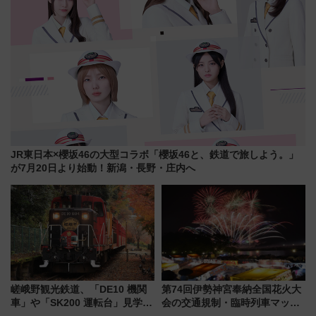
JR東日本×櫻坂46の大型コラボ「櫻坂46と、鉄道で旅しよう。」
が7月20日より始動！新潟・長野・庄内へ
嵯峨野観光鉄道、「DE10 機関
第74回伊勢神宮奉納全国花火大
車」や「SK200 運転台」見学ツ
会の交通規制・臨時列車マッ