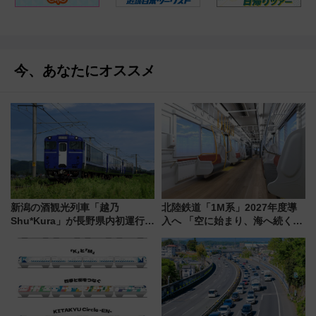
今、あなたにオススメ
新潟の酒観光列車「越乃
北陸鉄道「1M系」2027年度導
Shu*Kura」が長野県内初運行！
入へ 「空に始まり、海へ続く」
地酒と食を味わう信州プレDC特
白山比咩神社をモチーフにした
別企画
神秘的なデザイン