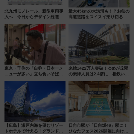
北九州モノレール、新型車両導
最大45kmの大渋滞も！？お盆の
入へ 今日からデザイン総選挙
高速道路をスイスイ乗り切る快
始まる
適ドライブ術
東京・千住の「自称・日本一メ
来館1422万人突破！ゆめが丘駅
ニューが多い」立ち食いそば屋
の乗降人員は2.4倍に 相鉄いず
とは？ ＢＳ日テレ『ドランク塚
み野線「ゆめが丘ソラトス」2周
地のふらっと立ち食いそば』
年祭にそうにゃん＆DB.スター
7/27夜10時～放送
マンが登場
【広島】瀬戸内海を望むリゾー
日向市駅が「日向坂46」駅に！
トホテルで叶える！グランドプ
ひなたフェス2026開催に向けJR