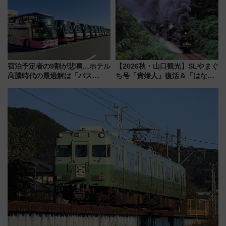
宿泊予定者の9割が悲鳴…ホテル
【2026秋・山口観光】SLやまぐ
高騰時代の最適解は「バス
ち号「貴婦人」復活＆「はなあ
泊」!? WILLER最新調査で判明
かり」初走行区間も！山口DCの
した、推し活遠征や観光時のリ
注目観光列車まとめ きっぷの取
アルな懐事情
り方は？