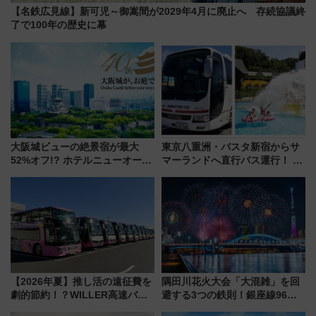
【名鉄広見線】新可児～御嵩間が2029年4月に廃止へ 存続協議終
了で100年の歴史に幕
大阪城ビューの絶景宿が最大
東京八重洲・バスタ新宿からサ
52%オフ!? ホテルニューオータ
マーランドへ直行バス運行！ お
ニ大阪の40周年「夏のタイムセ
トクな1Dayパスで夏のプールと
ール」で秋の関西旅を豪華にす
推し活を楽しもう！（2026年
る方法（8月20日まで！）
8/1～31）
【2026年夏】推し活の遠征費を
隅田川花火大会「大混雑」を回
劇的節約！？WILLER高速バス
避する3つの鉄則！銀座線96本
「1km5円セール」やワンコイン
増発･浅草線臨時ダイヤ･スカイ