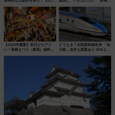
画期的な仕組みを導入！ 人のか
葉原に「T’sたんたん」 新橋に
わりにスマホが並ぶ「分身く
551蓬莱のDNAを継ぐ「東京豚
ん」始動
饅」、オムライス専門店「肉と
たまご」新グルメ続々登場！
【2026年8月】
【2026年最新】前日からアツ
どうなる？北陸新幹線延伸 「桂
い！高崎まつり（群馬）無料観
川案」決定も課題あり SNS上の
覧エリアから初開催100人みこ
声は
しまで