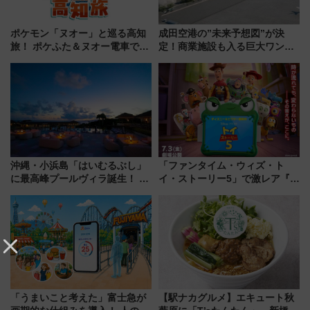
ポケモン「ヌオー」と巡る高知
成田空港の”未来予想図”が決
旅！ ポケふた＆ヌオー電車で楽
定！商業施設も入る巨大ワンタ
しむ鉄道スタンプラリーで土佐
ーミナル、京成の高架新駅整備
路の絶景と絶品グルメを満喫！
で新型特急が品川･羽田とを結
（7月18日スタート）
ぶ！ JR空港駅は2面3線化！
沖縄・小浜島「はいむるぶし」
「ファンタイム・ウィズ・ト
に最高峰プールヴィラ誕生！ 石
イ・ストーリー5」で激レア『ロ
垣島から船で向かう究極のご褒
ルカナ』カードをゲット！最新
美旅「何もしない贅沢」を体験
デコレーションも徹底解説
してみない？
「うまいこと考えた」富士急が
【駅ナカグルメ】エキュート秋