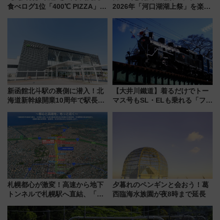
食べログ1位「400℃ PIZZA」が
2026年「河口湖湖上祭」を楽し
博多駅すぐの明治公園に8/7オー
む完全ガイド＆鉄道アクセスの
プン。もつ鍋風など限定メニュ
ススメ
ーも
新函館北斗駅の裏側に潜入！北
【大井川鐵道】着るだけでトー
海道新幹線開業10周年で駅長
マス号もSL・ELも乗れる「フリ
室・地下通路など公開イベン
ーきっぷTシャツ」8月6日より
ト 参加方法や体験内容を紹介
受注販売
札幌都心が激変！高速から地下
夕暮れのペンギンと会おう！葛
トンネルで札幌駅へ直結、「創
西臨海水族園が夜8時まで延長
成川通都心アクセス道路」が7月
から本格着工、延長4.8km整備