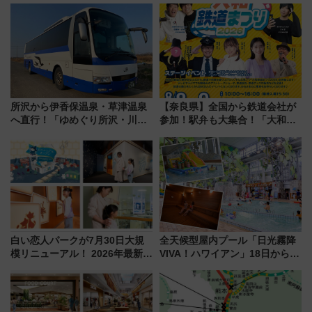
アーを開催！ ラストランイベン
プ！JR東海・近鉄で快適にアク
トの一環で激レア体験できちゃ
セス
うかも 参加方法やスケジュール
をご紹介
所沢から伊香保温泉・草津温泉
【奈良県】全国から鉄道会社が
へ直行！「ゆめぐり所沢・川越
参加！駅弁も大集合！「大和鉄
号」で群馬の温泉旅をもっと気
道まつり2026」が8月8日・9日
軽に 運行ダイヤ・運賃を解説
に開催決定
白い恋人パークが7月30日大規
全天候型屋内プール「日光霧降
模リニューアル！ 2026年最新の
VIVA！ハワイアン」18日から営
新エリア・工場見学の見どころ
業開始 小さなお子様連れのフ
と料金・アクセスを徹底解説
ァミリーから大人まで幅広い世
（札幌市）
代が一日中楽しる夏のリゾート
を楽しんで