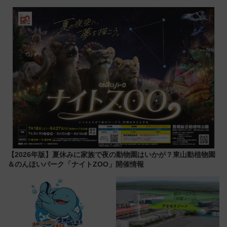
リンスホテル広島のフォトウエ
九州が記念きっぷや臨時列車で
ディング＆カジュアルパーティ
全力応援 夜行列車「ドリーム
ープラン
おひさま号」も走る
【2026年版】夏休みに家族で夜の動物園はいかが？東山動植物園
＆のんほいパーク「ナイトZOO」開催情報