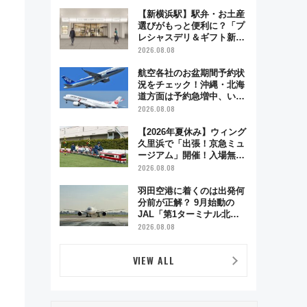
で味わう近江牛や伝統文化
の特別コラボ
【新横浜駅】駅弁・お土産
選びがもっと便利に？「プ
レシャスデリ＆ギフト新横
浜」がオープン 場所や営
2026.08.08
業時間・限定弁当を紹介
航空各社のお盆期間予約状
況をチェック！沖縄・北海
道方面は予約急増中、いま
から狙うべき日は？
2026.08.08
【2026年夏休み】ウィング
久里浜で「出張！京急ミュ
ージアム」開催！入場無料
でスタンプラリーや子ども
2026.08.08
制服撮影も
羽田空港に着くのは出発何
分前が正解？ 9月始動の
JAL「第1ターミナル北側
サテライト」は徒歩1キロ
2026.08.08
超え！ 知っておきたい変更
点まとめ
VIEW ALL