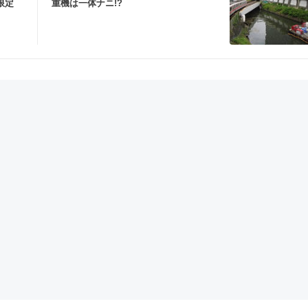
限定
重機は一体ナニ!?