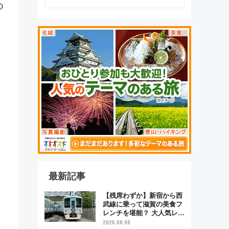
の
最新記事
【残席わずか】新宿から西
武線に乗って滋賀の美食フ
レンチを堪能？ 大人気レス
トラン列車「52席の至福」
2026.08.08