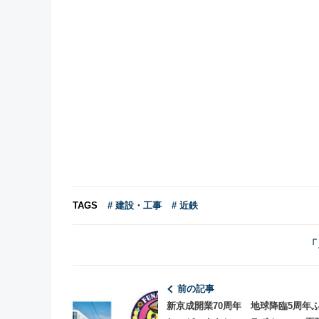
TAGS
# 建設・工事
# 近鉄
「
前の記事
新京成開業70周年 地球降臨5周年