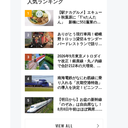
人気ランキング
【駅ナカグルメ】エキュー
ト秋葉原に「T’sたんた
ん」 新橋に551蓬莱の
DNAを継ぐ「東京豚饅」、
オムライス専門店「肉とた
ありがとう現行車両！嵯峨
まご」新グルメ続々登場！
野トロッコ貸切＆サンダー
【2026年8月】
バードレストランで語り合
う秋の京都 斉藤雪乃＆福
原トシヒロと行く！9月13
2026年9月東京メトロダイ
日「京都の鉄道満喫ツア
ヤ改正！銀座線・丸ノ内線
ー」開催
で合計212本の大増発、混
雑緩和に期待
南海電鉄がなにわ筋線に乗
り入れる「次期空港特急」
の導入を決定！ピニンファ
リーナによる日本初の鉄道
デザイン
【明日から】お盆の新幹線
「のぞみ」は自由席なし！
8月8日午前はほぼ満席…で
も数時間ズラせば空きが見
つかることも 混雑避ける
「空席」探しのコツ
VIEW ALL