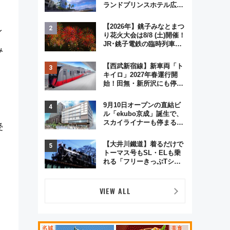
ランドプリンスホテル広島
のフォトウエディング＆カ
ジュアルパーティープラン
【2026年】銚子みなとまつ
イ
り花火大会は8/8 (土)開催！
JR･銚子電鉄の臨時列車や
み
アクセス情報、利根川に咲
く8,000発の大迫力＆屋台
【西武新宿線】新車両「ト
を満喫
キイロ」2027年春運行開
始！田無・新所沢にも停
車 2028年春には「第2
弾」も
9月10日オープンの直結ビ
ル「ekubo京成」誕生で、
スカイライナーも停まる巨
受
大ハブ駅・新鎌ヶ谷はどう
変わる？ 全テナント情報も
【大井川鐵道】着るだけで
公開！
トーマス号もSL・ELも乗
れる「フリーきっぷTシャ
ツ」8月6日より受注販売
VIEW ALL