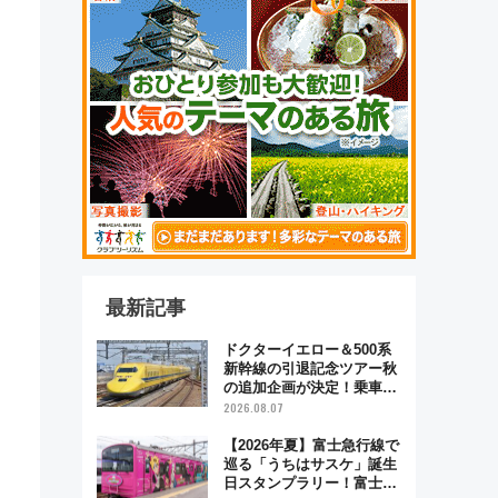
最新記事
ドクターイエロー＆500系
新幹線の引退記念ツアー秋
の追加企画が決定！乗車体
験やグッズ・ホテル情報ま
2026.08.07
とめ
【2026年夏】富士急行線で
巡る「うちはサスケ」誕生
日スタンプラリー！富士急