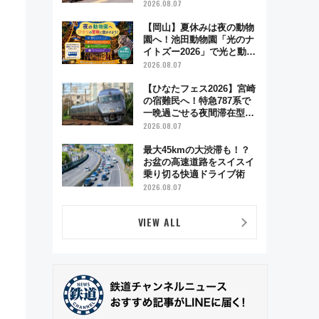
ハイランド限定グルメ＆グ
2026.08.07
ッズ徹底ガイド
【岡山】夏休みは夜の動物
園へ！池田動物園「光のナ
イトズー2026」で光と動物
が彩る特別な夜
2026.08.07
【ひなたフェス2026】宮崎
の宿難民へ！特急787系で
一晩過ごせる夜間滞在型イ
ベント「スワローおひさ
2026.08.07
ま」が救世主に？
最大45kmの大渋滞も！？
お盆の高速道路をスイスイ
乗り切る快適ドライブ術
2026.08.07
VIEW ALL