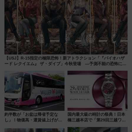
【USJ】R-15指定の極限恐怖！新アトラクション「『バイオハザ
ード レクイエム』 ザ・ダイブ」今秋登場 ―予測不能の恐怖に泣
き叫べ―
約半数が「お盆は帰省予定な
国内最大級の時計の祭典！日本
し」！物価高・運賃値上げが財
橋三越本店で「第29回三越ワー
布を直撃、往復1万円以内なら帰
ルドウォッチフェア」開幕
りたいけど……【WILLER お盆
【2026年8月5日～25日】