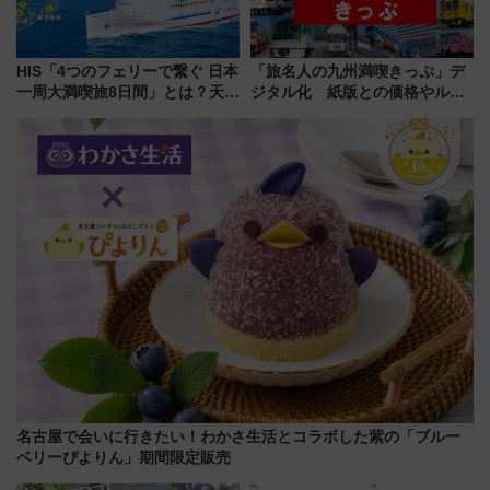
HIS「4つのフェリーで繋ぐ 日本
「旅名人の九州満喫きっぷ」デ
一周大満喫旅8日間」とは？天橋
ジタル化 紙版との価格やルー
立・小樽・日光東照宮など全国
ルの違いを解説
の絶景＆限定グルメを網羅！煩
雑な手続きも不要でお手軽に楽
しめるプランが登場
名古屋で会いに行きたい！わかさ生活とコラボした紫の「ブルー
ベリーぴよりん」期間限定販売