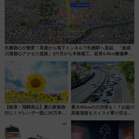
札幌都心が激変！高速から地下トンネルで札幌駅へ直結、「創成
川通都心アクセス道路」が7月から本格着工、延長4.8km整備事業
の全貌
【岐阜・飛騨高山】夏の家族旅
最大45kmの大渋滞も！？お盆の
行に！ゲレンデ一面に20万本の
高速道路をスイスイ乗り切る快
ひまわりが咲き誇る「アルコピ
適ドライブ術
アひまわり園」開園