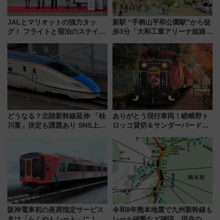
JALとマリオットの強力タッ
新駅 “手柄山平和公園駅”から徒
グ！ フライトと宿泊のステイタ
歩3分「大和工業アリーナ姫路」
スマッチでFLY ON ポイントや
10月開業！Novelbright公演 や
上級会員資格を効率よく獲得す
大相撲巡業など 豪華イベントと
る方法を解説
アクセス
どうなる？北陸新幹線延伸 「桂
ありがとう現行車両！嵯峨野ト
川案」決定も課題あり SNS上の
ロッコ貸切＆サンダーバードレ
声は
ストランで語り合う秋の京都
斉藤雪乃＆福原トシヒロと行
く！9月13日「京都の鉄道満喫
ツアー」開催
阪神電車初の座席指定サービス
令和8年熊本地震で九州新幹線も
名は「らくやんシート」に！新
レール破断など確認 現在の運