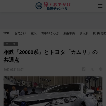
TOP
おでかけ
花火
青春18きっぷ
新型車両
きっぷ
駅･街 再
ニュース
相鉄「20000系」とトヨタ「カムリ」の
共通点
2017.07.11 18:07