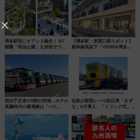
帰省動向調査】
博多駅前にオアシス誕生！ 8/7
【博多駅・筑紫口新スポット】
開園「明治公園」九州初サウナ
新幹線高架下「VIERRA博多テ
TOTOPAや日本一のピザなど絶
ラス」が9/18開業！九州初出店
品グルメ登場で駅前の過ごし方
など注目の全6店舗 「博多活憩
はどう変わる？
通り」も一新
宿泊予定者の9割が悲鳴…ホテル
近鉄が新型レール削正車「きず
高騰時代の最適解は「バス
な」9月導入 「ミリング式」採
泊」!? WILLER最新調査で判明
用でメンテナンス作業を効率
した、推し活遠征や観光時のリ
化！安全性や乗り心地の向上に
アルな懐事情
貢献するだけでなく、全線区で
活躍するための仕組みも