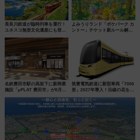
長良川鉄道が臨時列車を運行！
よみうりランド「ポケパーク カ
ユネスコ無形文化遺産にも登録
ントー」チケット新ルール解
された「郡上おどり」楽しむ人
説！購入制限の緩和と入場時の
に 乗車には予約が必要
本人確認が11月スタート
名鉄豊田市駅の高架下に新商業
筑豊電気鉄道に新型車両「7000
施設「μPLAT 豊田市」が8月26
形」2027年導入！沿線の花をイ
日開業！全8店舗が出店し街の新
メージしたイエローを採用 車
たな玄関口へ
内は落ち着いたゆとりある空間
に