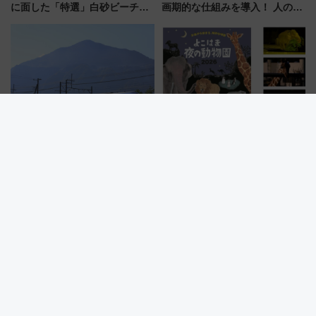
に面した「特選」白砂ビーチは
画期的な仕組みを導入！ 人のか
必見 「第17回那智勝浦町花火大
わりにスマホが並ぶ「分身く
会」は8月11日開催！
ん」始動
【2026年夏】西武鉄道でおトク
【横浜市】夏の「夜の動物園」
に秩父へ？ 小児50円＆コスパ最
2026は何時から？ ズーラシア・
強きっぷで「安・近・短」な家
野毛山・金沢の電車アクセスや
族旅行！ 深夜の正丸トンネル探
見どころ、限定イベントを徹底
検や特急ラビューも
解説！