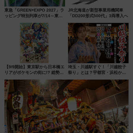
東急「GREEN×EXPO 2027」ラ
JR北海道が新型事業用機関車
ッピング特別列車が7/14～東
「DD200形式500代」3両導入へ
横・田園都市・目黒線でデビュ
ー！ 注目の編成やデザインまと
め
【9/9開始】東京駅から日本橋エ
埼玉・川越駅すぐ！「川越餃子
リアがポケモンの街に!? 総勢
祭り」とは？宇都宮・浜松から
100匹以上が出現「レジェンド
ご当地和牛まで全国の人気餃子
リサーチ」本格謎解き・グッズ
を食べ比べ【7月25日・26日開
情報まとめ
催】