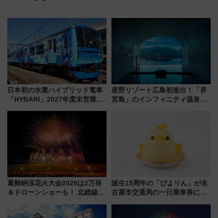
日本初の水素ハイブリッド電車
星野リゾート広島初進出！「界
「HYBARI」2027年度末営業運
宮島」のインフィニティ温泉と
転へ 鉄道・発電・まちづくり
古式サウナ「石風呂」を大解剖
で水素利活用が加速
宿泊料金・アクセスは？（2026
年7月23日開業）
葛飾納涼花火大会2026は2万発
誕生15周年の「ぴよりん」が名
＆ドローンショーも！ 北総線を
古屋市交通局の一日乗車券に！
使った穴場アクセスや臨時列
東山線では貸切電車も登場【限
車、観覧スポット情報と周辺観
定1万5000枚】