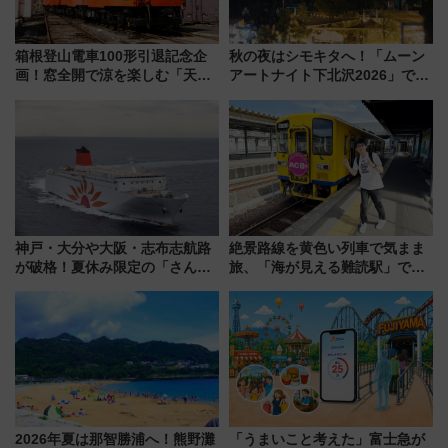
箱根登山電車100形引退記念企
秋の夜はシモキタへ！「ムーン
画！窓全開で涼を楽しむ「天然
アートナイト下北沢2026」でイ
クーラー体験号」と限定鉄コレ
マーシブシアターやアート巡り
発売
を満喫しよう
神戸・大分や大阪・志布志航路
絶景路線を黄色い列車で気まま
が破格！夏休み限定の「さんふ
旅、「海が見える難読駅」で幸
らわあスペシャルセール」スタ
せの黄色いハンカチに願いを
ート 夕朝食ビュッフェ付きで
「新・鉄道ひとり旅」279回目
快適な船旅はいかが？
の舞台は「島原鉄道」
2026年夏は那智勝浦へ！熊野灘
「うまいこと考えた」富士急が