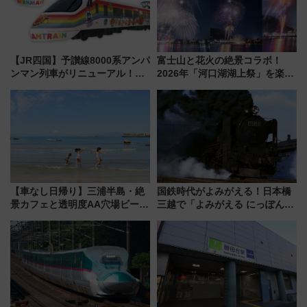
【JR四国】予讃線8000系アンパ
富士山と花火の絶景コラボ！
ンマン列車がリニューアル！内
2026年「河口湖湖上祭」を楽し
外装デザイン公開 デビューは
む完全ガイド＆鉄道アクセスの
今年12月
ススメ
【車なし日帰り】三浦半島・絶
国鉄時代がよみがえる！日本橋
景カフェと透明度AA穴場ビーチ
三越で「よみがえる にっぽんの
を巡る！ おトクな電車きっぷ活
鉄道展」7/22-8/3開催、広田尚
用してストレスフリー旅へ行こ
敬の名作写真も、駅弁フェスも
う！
同時開催！