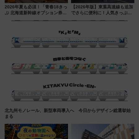
2026年夏も必須！「青春18きっ
【2026年版】東葉高速線も追加
ぷ 北海道新幹線オプション券」
でさらに便利に！人気きっぷ
自動改札対応ルールと途中下車
「サンキューちばフリーパス」
の罠
今年も発売 秋・早春に千葉県を
巡るなら使い勝手・コスパ抜群
北九州モノレール、新型車両導入へ 今日からデザイン総選挙始
まる