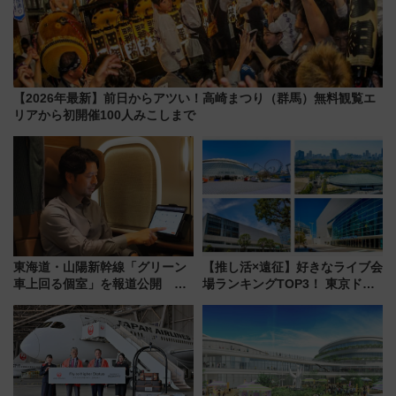
【2026年最新】前日からアツい！高崎まつり（群馬）無料観覧エ
リアから初開催100人みこしまで
東海道・山陽新幹線「グリーン
【推し活×遠征】好きなライブ会
車上回る個室」を報道公開 プ
場ランキングTOP3！ 東京ドー
ライベート感備えた上質な空間
ムや大阪城ホールが選ばれる理
由と交通アクセス術、ライブ会
場に何を求める？