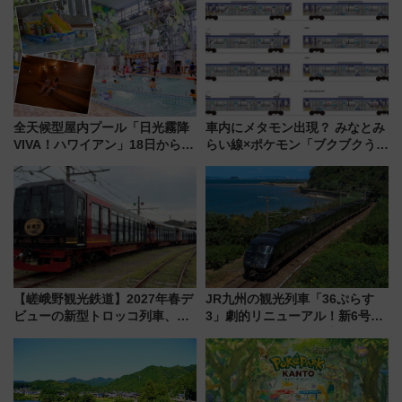
全天候型屋内プール「日光霧降
車内にメタモン出現？ みなとみ
VIVA！ハワイアン」18日から営
らい線×ポケモン「ブクブクうみ
業開始 小さなお子様連れのフ
ぞこの街」ラッピング電車が運
ァミリーから大人まで幅広い世
行開始に！ この夏は直通列車で
代が一日中楽しる夏のリゾート
横浜へ！
を楽しんで
【嵯峨野観光鉄道】2027年春デ
JR九州の観光列車「36ぷらす
ビューの新型トロッコ列車、い
3」劇的リニューアル！新6号車
よいよ試運転開始へ！現行車両
“1〜2名用グリーン個室”と曜日
は2026年で引退
別 “プレミアムランチ”導入･ル
ートや価格など解説