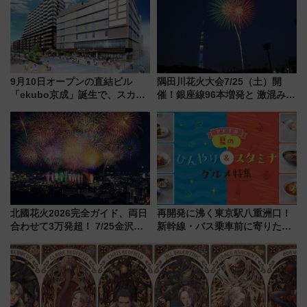
光まとめ（7/28開催）
9月10日オープンの直結ビル
隅田川花火大会7/25（土）開
「ekubo京成」誕生で、スカイ
催！銀座線96本増発と 激混みの
ライナーも停まる巨大ハブ駅・
「浅草駅」を回避する最寄り駅･
新鎌ヶ谷はどう変わる？ 全テナ
アクセス攻略法、2万発の花火が
ント情報も公開！
都心の夜に！
北國花火2026完全ガイド、両日
再開発に沸く東京駅八重洲口！
合わせて3万発超！ 7/25金沢大
新幹線・バス乗車前に寄りたい
会・8/1川北大会の2つの花火大
「ヤエチカ」2026年夏の「ひん
会の日程・アクセス・観覧席ま
やり＆スタミナグルメ」6選【新
とめ（石川県）
店舗も！】