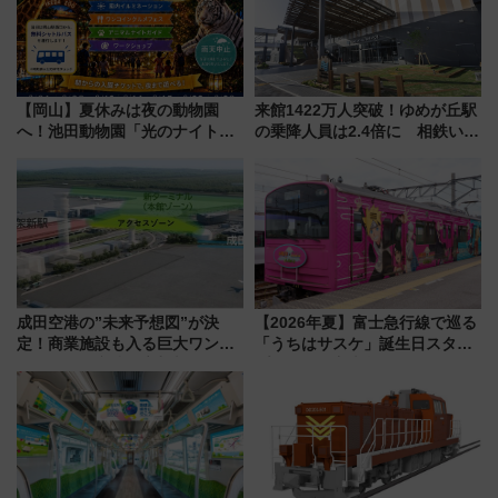
【岡山】夏休みは夜の動物園
来館1422万人突破！ゆめが丘駅
へ！池田動物園「光のナイトズ
の乗降人員は2.4倍に 相鉄いず
ー2026」で光と動物が彩る特別
み野線「ゆめが丘ソラトス」2周
な夜
年祭にそうにゃん＆DB.スター
マンが登場
成田空港の”未来予想図”が決
【2026年夏】富士急行線で巡る
定！商業施設も入る巨大ワンタ
「うちはサスケ」誕生日スタン
ーミナル、京成の高架新駅整備
プラリー！富士急ハイランド限
で新型特急が品川･羽田とを結
定グルメ＆グッズ徹底ガイド
ぶ！ JR空港駅は2面3線化！