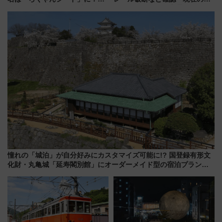
型3000系で大阪梅田～山陽姫路
転見合わせ状況と交通網への影
を快適移動
響
憧れの「城泊」が自分好みにカスタマイズ可能に!? 国登録有形文
化財・丸亀城「延寿閣別館」にオーダーメイド型の宿泊プランが
誕生！