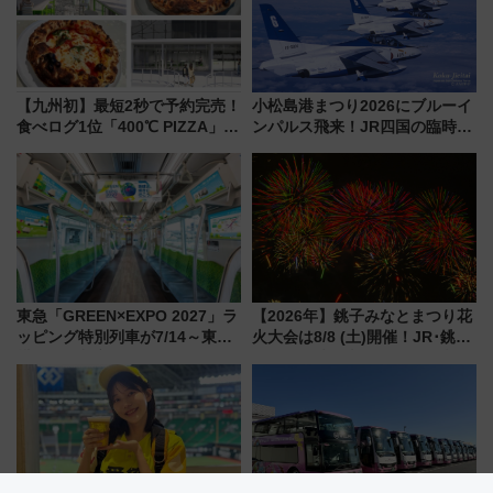
【九州初】最短2秒で予約完売！
小松島港まつり2026にブルーイ
食べログ1位「400℃ PIZZA」が
ンパルス飛来！JR四国の臨時ダ
博多駅すぐの明治公園に8/7オー
イヤや駐車場予約を徹底解説
プン。もつ鍋風など限定メニュ
ーも
東急「GREEN×EXPO 2027」ラ
【2026年】銚子みなとまつり花
ッピング特別列車が7/14～東
火大会は8/8 (土)開催！JR･銚子
横・田園都市・目黒線でデビュ
電鉄の臨時列車やアクセス情
ー！ 注目の編成やデザインまと
報、利根川に咲く8,000発の大迫
め
力＆屋台を満喫