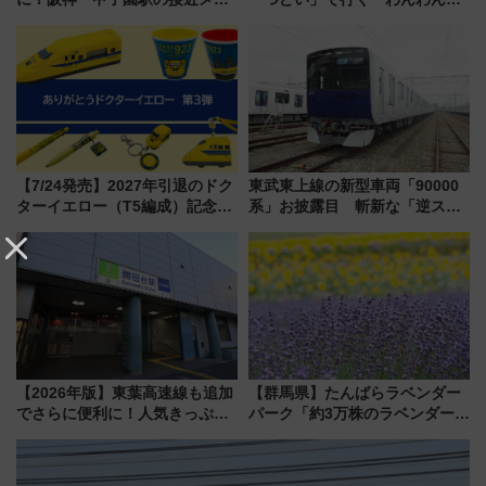
ディがVaundy「かげろう」×向
車」第5弾！海辺のBBQも楽し
谷実アレンジの特別仕様へ、8月
める日帰りツアー
5日始発から
【7/24発売】2027年引退のドク
東武東上線の新型車両「90000
ターイエロー（T5編成）記念グ
系」お披露目 斬新な「逆スラ
ッズ7種が登場！ 新幹線車内放
ント式」の先頭形状と明るく開
送の目覚まし時計など通販・販
放的な車内空間に注目、デビュ
売店舗まとめ
ーは9月
【2026年版】東葉高速線も追加
【群馬県】たんばらラベンダー
でさらに便利に！人気きっぷ
パーク「約3万株のラベンダー」
「サンキューちばフリーパス」
が見頃！新幹線＆無料送迎バス
今年も発売 秋・早春に千葉県を
で都心から約1時間半で夏の絶景
巡るなら使い勝手・コスパ抜群
を！