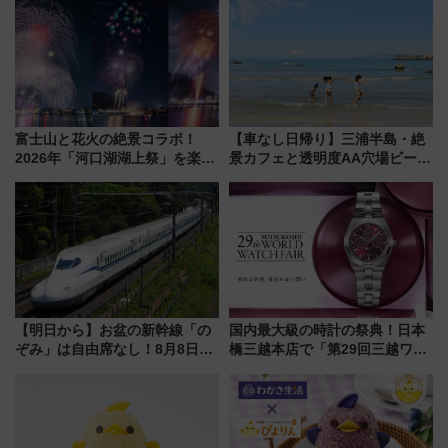
火前に楽しむ仙台観光ルートま
神秘的なデザイン
で解説！
富士山と花火の絶景コラボ！
【車なし日帰り】三浦半島・絶
2026年「河口湖湖上祭」を楽し
景カフェと透明度AA穴場ビーチ
む完全ガイド＆鉄道アクセスの
を巡る！ おトクな電車きっぷ活
ススメ
用してストレスフリー旅へ行こ
う！
【明日から】お盆の新幹線「の
国内最大級の時計の祭典！日本
ぞみ」は自由席なし！8月8日午
橋三越本店で「第29回三越ワー
前はほぼ満席…でも数時間ズラ
ルドウォッチフェア」開幕
せば空きが見つかることも 混
【2026年8月5日～25日】
雑避ける「空席」探しのコツ