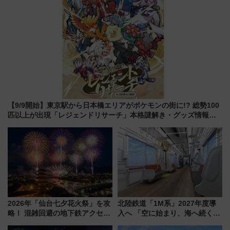
【9/9開始】東京駅から日本橋エリアがポケモンの街に!? 総勢100
匹以上が出現「レジェンドリサーチ」本格謎解き・グッズ情報ま
とめ
2026年「仙台七夕花火祭」を攻
北陸鉄道「1M系」2027年度導
略！ 混雑回避の地下鉄アクセス
入へ 「空に始まり、海へ続く」
からまだ買える有料席情報、花
白山比咩神社をモチーフにした