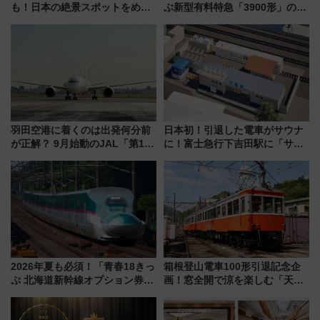
も！日本の絶景スポットをめぐ
ぶ新型有料特急「3900形」のコ
って集める「索道印(さくどうい
ンセプト・デザイン公開 愛称
ん)」企画がスタート
募集も実施
羽田空港に着くのは出発何分前
日本初！引退した電車がサウナ
が正解？ 9月始動のJAL「第1タ
に！富士急行下吉田駅に「サ電
ーミナル北側サテライト」は徒
（SADEN）」2026年12月開
歩1キロ超え！ 知っておきたい
業 行き交う電車の音や振動を
変更点まとめ
感じながら「ととのう」新感覚
2026年夏も必須！「青春18きっ
箱根登山電車100形引退記念企
ぷ 北海道新幹線オプション券」
画！窓全開で涼を楽しむ「天然
自動改札対応ルールと途中下車
クーラー体験号」と限定鉄コレ
の罠
発売