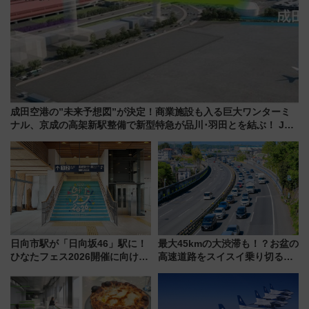
成田空港の”未来予想図”が決定！商業施設も入る巨大ワンターミ
ナル、京成の高架新駅整備で新型特急が品川･羽田とを結ぶ！ JR
空港駅は2面3線化！
日向市駅が「日向坂46」駅に！
最大45kmの大渋滞も！？お盆の
ひなたフェス2026開催に向けJR
高速道路をスイスイ乗り切る快
九州が記念きっぷや臨時列車で
適ドライブ術
全力応援 夜行列車「ドリーム
おひさま号」も走る