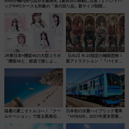
ANAが機内持ち込みを厳格化【夏休みの移動に注意！】ハンドバ
ッグやPCケースも対象の「身の回り品」新サイズ制限
(40×30×20cm)おさらい
JR東日本×櫻坂46の大型コラボ
【USJ】R-15指定の極限恐怖！
「櫻坂46と、鉄道で旅しよ
新アトラクション「『バイオハ
う。」が7月20日より始動！新
ザード レクイエム』 ザ・ダイ
潟・長野・庄内へ
ブ」今秋登場 ―予測不能の恐
怖に泣き叫べ―
猛暑の夏こそトルコへ！「クー
日本初の水素ハイブリッド電車
ルケーション」で巡る黒海沿岸
「HYBARI」2027年度末営業運
やエーゲ海の避暑リゾート 関
転へ 鉄道・発電・まちづくり
連検索数が前年比237％増、ナ
で水素利活用が加速