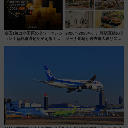
全国1位は小田原のタワーマンシ
2026〜2029年、川崎駅直結のラ
ョン！新幹線通勤が変える？
ゾーナ川崎が過去最大級リニュ
「住みたい街」の最新トレンド
ーアル！ フードコート拡大など
【新築マンション人気ランキン
「いつから何が変わるか」徹底
グ】
解説！