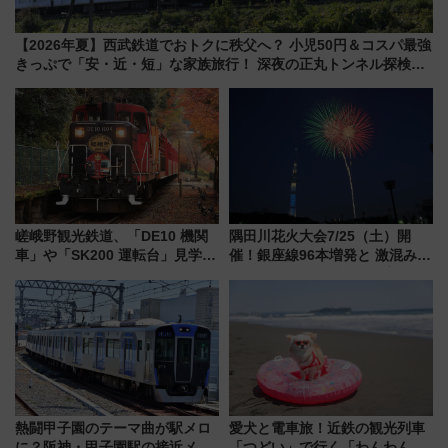
【2026年夏】西武鉄道でおトクに秩父へ？ 小児50円＆コスパ最強
きっぷで「安・近・短」な家族旅行！ 深夜の正丸トンネル探検や
特急ラビューも
嵯峨野観光鉄道、「DE10 機関
隅田川花火大会7/25（土）開
車」や「SK200 運転台」見学ツ
催！銀座線96本増発と 激混みの
アーを開催！ ラストランイベン
「浅草駅」を回避する最寄り駅･
トの一環で激レア体験できちゃ
アクセス攻略法、2万発の花火が
うかも 参加方法やスケジュール
都心の夜に！
をご紹介
熱闘甲子園のテーマ曲が駅メロ
愛犬と電車旅！近鉄の観光列車
に？阪神・甲子園駅の接近メロ
「つどい」で行く「わんわん列