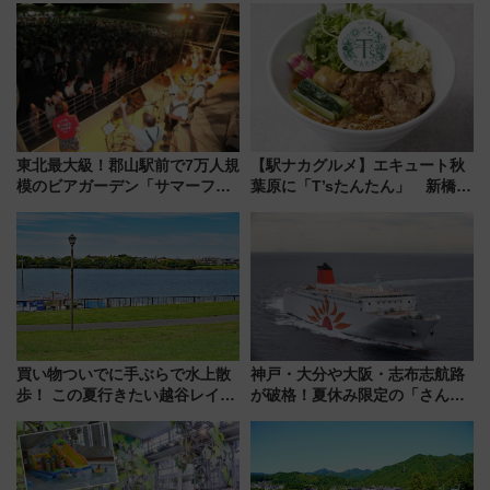
東北最大級！郡山駅前で7万人規
【駅ナカグルメ】エキュート秋
模のビアガーデン「サマーフェ
葉原に「T’sたんたん」 新橋に
スタ IN KORIYAMA 2026」
551蓬莱のDNAを継ぐ「東京豚
7/24-26開催！ 有料席はJRE
饅」、オムライス専門店「肉と
MALLで予約可能
たまご」新グルメ続々登場！
【2026年8月】
買い物ついでに手ぶらで水上散
神戸・大分や大阪・志布志航路
歩！ この夏行きたい越谷レイク
が破格！夏休み限定の「さんふ
タウンの新たな水辺の憩いエリ
らわあスペシャルセール」スタ
ア「LAKESIDE PARK」（埼玉
ート 夕朝食ビュッフェ付きで
県越谷市）
快適な船旅はいかが？