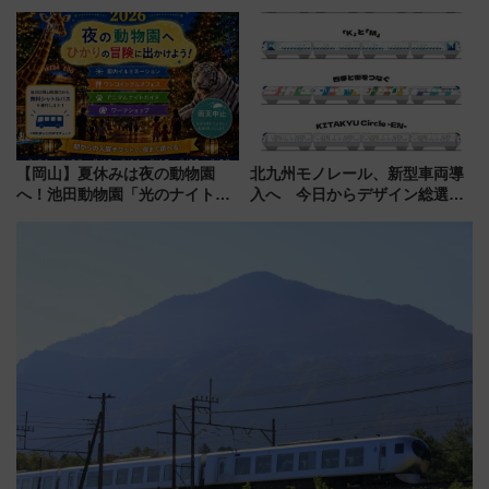
「すんごいハロウィン」見どこ
乗車方法を解説！2階建てバスや
ろも一挙紹介
三浦海岸を堪能できるお出かけ
プランもご紹介
【岡山】夏休みは夜の動物園
北九州モノレール、新型車両導
へ！池田動物園「光のナイトズ
入へ 今日からデザイン総選挙
ー2026」で光と動物が彩る特別
始まる
な夜