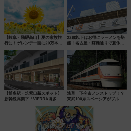
ショジオも認める『2026年に訪
れるべき世界の旅先』
【岐阜・飛騨高山】夏の家族旅
22歳以下はお得にラーメンを堪
行に！ゲレンデ一面に20万本の
能！名古屋・驛麺通りで夏休み
ひまわりが咲き誇る「アルコピ
限定「U22応援割り」が7月21日
アひまわり園」開園
よりスタート
【博多駅・筑紫口新スポット】
浅草→下今市ノンストップ！？
新幹線高架下「VIERRA博多テ
東武100系スペーシアがブルー
ラス」が9/18開業！九州初出店
リボン賞35周年記念で「デビュ
など注目の全6店舗 「博多活憩
ー当時の停車駅」を再現 運転
通り」も一新
時刻や特急券の買い方を紹介