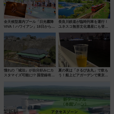
全天候型屋内プール「日光霧降
長良川鉄道が臨時列車を運行！
VIVA！ハワイアン」18日から営
ユネスコ無形文化遺産にも登録
業開始 小さなお子様連れのフ
された「郡上おどり」楽しむ人
ァミリーから大人まで幅広い世
に 乗車には予約が必要
代が一日中楽しる夏のリゾート
を楽しんで
憧れの「城泊」が自分好みにカ
夏の夜は「さるびあ丸」で飲も
スタマイズ可能に!? 国登録有形
う！船上ビアガーデンで東京湾
文化財・丸亀城「延寿閣別館」
の夜景を眺めながら軽く一
にオーダーメイド型の宿泊プラ
杯……工場直送生ビールや島グ
ンが誕生！
ルメが美味い