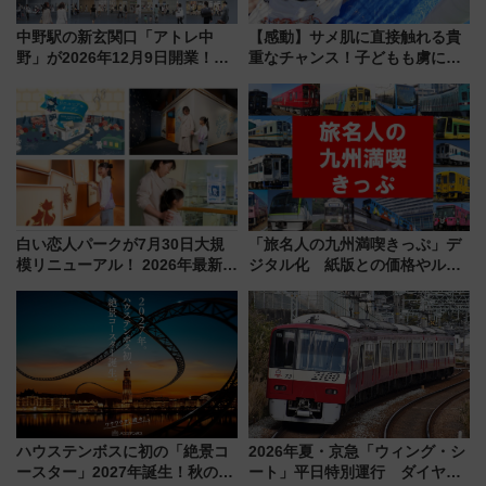
中野駅の新玄関口「アトレ中
【感動】サメ肌に直接触れる貴
野」が2026年12月9日開業！新
重なチャンス！子どもも虜にな
改札直結で屋上BBQも楽しめる
る鴨川シーワールド「エイとサ
注目スポット
メのタッチングプール」【夏休
み限定企画】
白い恋人パークが7月30日大規
「旅名人の九州満喫きっぷ」デ
模リニューアル！ 2026年最新の
ジタル化 紙版との価格やルー
新エリア・工場見学の見どころ
ルの違いを解説
と料金・アクセスを徹底解説
（札幌市）
ハウステンボスに初の「絶景コ
2026年夏・京急「ウィング・シ
ースター」2027年誕生！秋の
ート」平日特別運行 ダイヤ・