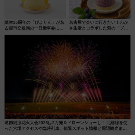
誕生15周年の「ぴよりん」が名
名古屋で会いに行きたい！わか
古屋市交通局の一日乗車券に！
さ生活とコラボした紫の「ブル
東山線では貸切電車も登場【限
ーベリーぴよりん」期間限定販
定1万5000枚】
売
葛飾納涼花火大会2026は2万発＆ドローンショーも！ 北総線を使
った穴場アクセスや臨時列車、観覧スポット情報と周辺観光まと
め（7/28開催）