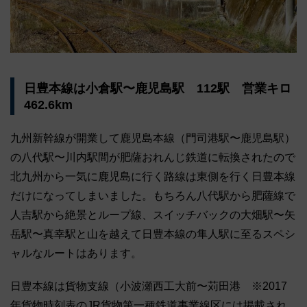
日豊本線は小倉駅〜鹿児島駅 112駅 営業キロ
462.6km
九州新幹線が開業して鹿児島本線（門司港駅〜鹿児島駅）
の八代駅〜川内駅間が肥薩おれんじ鉄道に転換されたので
北九州から一気に鹿児島に行く路線は東側を行く日豊本線
だけになってしまいました。もちろん八代駅から肥薩線で
人吉駅から絶景とループ線、スイッチバックの大畑駅〜矢
岳駅〜真幸駅と山を越えて日豊本線の隼人駅に至るスペシ
ャルなルートはあります。
日豊本線は貨物支線（小波瀬西工大前〜苅田港 ※2017
年貨物時刻表のJR貨物第一種鉄道事業線区には掲載され