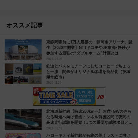
オススメ記事
東静岡駅前に1万人規模の「静岡市アリーナ」誕
生【2030年開業】NTTドコモやJR東海･静鉄が
参加する最強の“ダブルホーム”計画とは
2026.03.21
鉄道とバスをモチーフにしたコーヒーでちょっ
と一服 関鉄がオリジナル珈琲を商品化（茨城
県常総市）
2025.11.29
北海道新幹線【時速260kmへ】お盆･GWのさら
なる時短へ向け青函トンネル前後区間で夜間の
高速走行試験を開始！3つの重要な試験項目と
2026.06.18
は？
ハローキティ新幹線が有終の美！ラストに向け