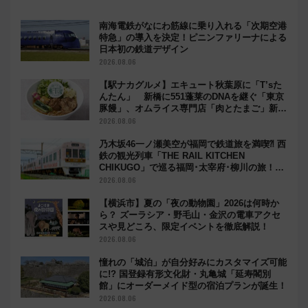
南海電鉄がなにわ筋線に乗り入れる「次期空港
特急」の導入を決定！ピニンファリーナによる
日本初の鉄道デザイン
2026.08.06
【駅ナカグルメ】エキュート秋葉原に「T’sた
んたん」 新橋に551蓬莱のDNAを継ぐ「東京
豚饅」、オムライス専門店「肉とたまご」新グ
ルメ続々登場！【2026年8月】
2026.08.06
乃木坂46一ノ瀬美空が福岡で鉄道旅を満喫⁈ 西
鉄の観光列車「THE RAIL KITCHEN
CHIKUGO」で巡る福岡･太宰府･柳川の旅！
YouTubeが公開に
2026.08.06
【横浜市】夏の「夜の動物園」2026は何時か
ら？ ズーラシア・野毛山・金沢の電車アクセ
スや見どころ、限定イベントを徹底解説！
2026.08.06
憧れの「城泊」が自分好みにカスタマイズ可能
に!? 国登録有形文化財・丸亀城「延寿閣別
館」にオーダーメイド型の宿泊プランが誕生！
2026.08.06