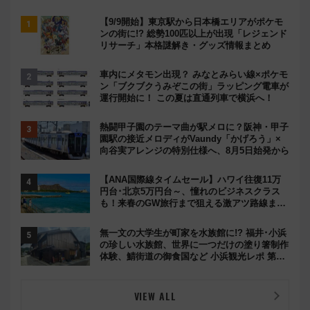
【9/9開始】東京駅から日本橋エリアがポケモ
ンの街に!? 総勢100匹以上が出現「レジェンド
リサーチ」本格謎解き・グッズ情報まとめ
車内にメタモン出現？ みなとみらい線×ポケモ
ン「ブクブクうみぞこの街」ラッピング電車が
運行開始に！ この夏は直通列車で横浜へ！
熱闘甲子園のテーマ曲が駅メロに？阪神・甲子
園駅の接近メロディがVaundy「かげろう」×
向谷実アレンジの特別仕様へ、8月5日始発から
【ANA国際線タイムセール】ハワイ往復11万
円台･北京5万円台～、憧れのビジネスクラス
も！来春のGW旅行まで狙える激アツ路線まと
め（8/10まで）
無一文の大学生が町家を水族館に!? 福井･小浜
の珍しい水族館、世界に一つだけの塗り箸制作
体験、鯖街道の御食国など 小浜観光レポ 第2
弾
VIEW ALL