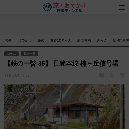
TOP
おでかけ
花火
青春18きっぷ
新型車両
きっぷ
駅･街 再
コラム
鉄の一瞥
【鉄の一瞥 35】 日豊本線 楠ヶ丘信号場
2017.07.31 10:07