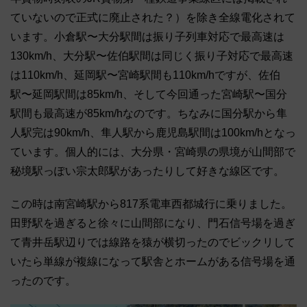
ていないので正式に廃止された？）を除き全線電化されて
います。小倉駅〜大分駅間は振り子列車対応で最高速は
130km/h、大分駅〜佐伯駅間は同じく振り子対応で最高速
は110km/h、延岡駅〜宮崎駅間も110km/hですが、佐伯
駅〜延岡駅間は85km/h、そして今回通った宮崎駅〜国分
駅間も最高速が85km/hなのです。ちなみに国分駅から隼
人駅完は90km/h、隼人駅から鹿児島駅間は100km/hとなっ
ています。個人的には、大分県・宮崎県の県境が山間部で
秘境駅っぽい宗太郎駅があったりして好きな線区です。
この時は南宮崎駅から817系電車西都城行に乗りました。
田野駅を過ぎると徐々に山間部になり、門石信号場を過ぎ
て青井岳駅辺りでは線路を猿が横切ったのでビックリして
いたら単線が複線になって駅舎とホームがある信号場を通
ったのです。