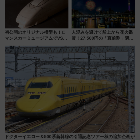
初公開のオリジナル模型も！ロ
人混みを避けて船上から花火鑑
マンスカーミュージアムでVSE
賞！27,500円の「直前割」隅田
の設計秘話に迫る企画展が7月
川花火クルーズはデパ地下グル
15日スタート
メも持ち込みOK
ドクターイエロー＆500系新幹線の引退記念ツアー秋の追加企画が