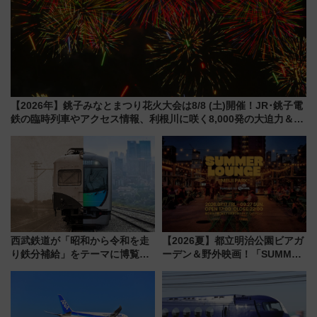
【2026年】銚子みなとまつり花火大会は8/8 (土)開催！JR･銚子電
鉄の臨時列車やアクセス情報、利根川に咲く8,000発の大迫力＆屋
台を満喫
西武鉄道が「昭和から令和を走
【2026夏】都立明治公園ビアガ
り鉄分補給」をテーマに博覧会
ーデン＆野外映画！「SUMMER
を実施！くすのきホールで8月
LOUNGE」のアクセスと上映ス
14日から 新車両「トキイロ」体
ケジュール 夜風とビール、映画
験ブースも アクセスや申込方法
を満喫！
を解説