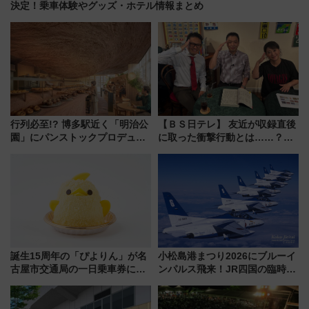
決定！乗車体験やグッズ・ホテル情報まとめ
行列必至!? 博多駅近く「明治公
【ＢＳ日テレ】 友近が収録直後
園」にパンストックプロデュー
に取った衝撃行動とは……？
スの新業態『Land Bageri』8/7
『友近・礼二の妄想トレイン』
オープン 秋からはビストロ営業
で極上の夏祭り鉄道旅を放送
も！
誕生15周年の「ぴよりん」が名
小松島港まつり2026にブルーイ
古屋市交通局の一日乗車券に！
ンパルス飛来！JR四国の臨時ダ
東山線では貸切電車も登場【限
イヤや駐車場予約を徹底解説
定1万5000枚】