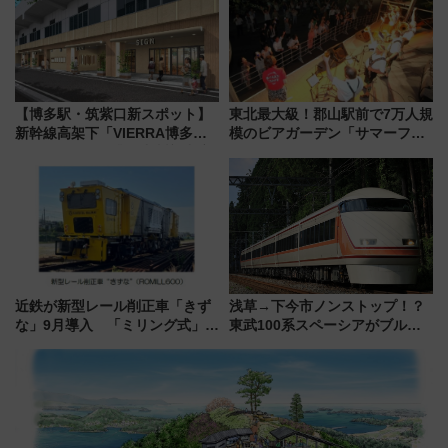
【博多駅・筑紫口新スポット】
東北最大級！郡山駅前で7万人規
新幹線高架下「VIERRA博多テ
模のビアガーデン「サマーフェ
ラス」が9/18開業！九州初出店
スタ IN KORIYAMA 2026」
など注目の全6店舗 「博多活憩
7/24-26開催！ 有料席はJRE
通り」も一新
MALLで予約可能
近鉄が新型レール削正車「きず
浅草→下今市ノンストップ！？
な」9月導入 「ミリング式」採
東武100系スペーシアがブルー
用でメンテナンス作業を効率
リボン賞35周年記念で「デビュ
化！安全性や乗り心地の向上に
ー当時の停車駅」を再現 運転
貢献するだけでなく、全線区で
時刻や特急券の買い方を紹介
活躍するための仕組みも