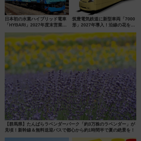
日本初の水素ハイブリッド電車
筑豊電気鉄道に新型車両「7000
「HYBARI」2027年度末営業運
形」2027年導入！沿線の花をイ
転へ 鉄道・発電・まちづくり
メージしたイエローを採用 車
で水素利活用が加速
内は落ち着いたゆとりある空間
に
【群馬県】たんばらラベンダーパーク「約3万株のラベンダー」が
見頃！新幹線＆無料送迎バスで都心から約1時間半で夏の絶景を！