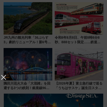
ご当地和牛まで全国の人気餃子
5000発の花火が夜を彩る 今年は
を食べ比べ【7月25日・26日開
混雑に要注意、その理由は
催】
JR九州の観光列車「36ぷらす
令和8年8月8日、午前8時8分8
3」劇的リニューアル！新6号車
秒、888セット限定……鉄道各
“1〜2名用グリーン個室”と曜日
社の「8・8・8」な記念きっぷ
別 “プレミアムランチ”導入･ル
たち
ートや価格など解説
隅田川花火大会「大混雑」を回
【2026年夏】富士急行線で巡る
避する3つの鉄則！銀座線96本
「うちはサスケ」誕生日スタン
増発･浅草線臨時ダイヤ･スカイ
プラリー！富士急ハイランド限
ツリー駅の規制まとめ 7/25開催
定グルメ＆グッズ徹底ガイド
（2026年）