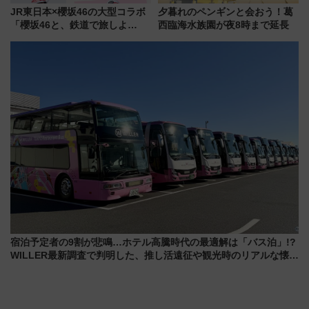
JR東日本×櫻坂46の大型コラボ
夕暮れのペンギンと会おう！葛
「櫻坂46と、鉄道で旅しよ
西臨海水族園が夜8時まで延長
う。」が7月20日より始動！新
潟・長野・庄内へ
宿泊予定者の9割が悲鳴…ホテル高騰時代の最適解は「バス泊」!?
WILLER最新調査で判明した、推し活遠征や観光時のリアルな懐事
情