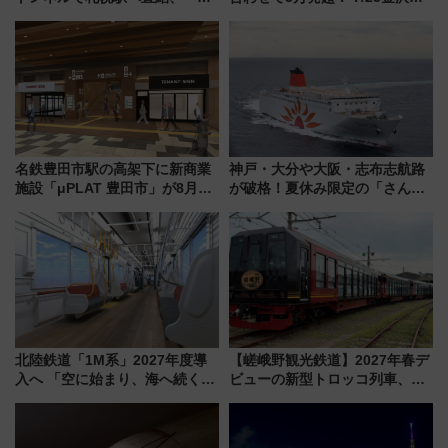
成川通都心アクセス道路」が7月
会・8/1川北大会の2つの花火大
から本格着工、延長4.8km整備
会の日程・アクセス・観覧席ま
事業の全貌
とめ（石川県）
名鉄豊田市駅の高架下に新商業
神戸・大分や大阪・志布志航路
施設「μPLAT 豊田市」が8月26
が破格！夏休み限定の「さんふ
日開業！全8店舗が出店し街の新
らわあスペシャルセール」スタ
たな玄関口へ
ート 夕朝食ビュッフェ付きで
快適な船旅はいかが？
北陸鉄道「1M系」2027年度導
【嵯峨野観光鉄道】2027年春デ
入へ 「空に始まり、海へ続く」
ビューの新型トロッコ列車、い
白山比咩神社をモチーフにした
よいよ試運転開始へ！現行車両
神秘的なデザイン
は2026年で引退