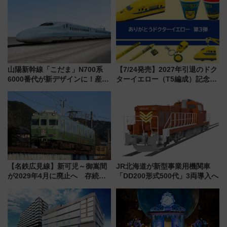
山陽新幹線「こだま」N700系
【7/24発売】2027年引退のドク
6000番代が新デザインに！産学
ターイエロー（T5編成）記念グ
連携で描く瀬戸内の波模様 運
ッズ7種が登場！ 新幹線車内放
用は今冬から
送の目覚まし時計など通販・販
売店舗まとめ
【名鉄広見線】新可児～御嵩間
JR北海道が新型事業用機関車
が2029年4月に廃止へ 存続協
「DD200形式500代」3両導入へ
議終了で100年の歴史に幕