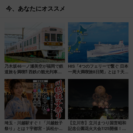
今、あなたにオススメ
乃木坂46一ノ瀬美空が福岡で鉄
HIS「4つのフェリーで繋ぐ 日本
道旅を満喫⁈ 西鉄の観光列車
一周大満喫旅8日間」とは？天橋
「THE RAIL KITCHEN
立・小樽・日光東照宮など全国
CHIKUGO」で巡る福岡･太宰
の絶景＆限定グルメを網羅！煩
府･柳川の旅！YouTubeが公開
雑な手続きも不要でお手軽に楽
に
しめるプランが登場
埼玉・川越駅すぐ！「川越餃子
【立川市】立川まつり国営昭和
祭り」とは？宇都宮・浜松から
記念公園花火大会7/25開催！