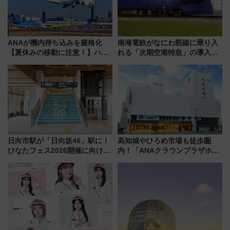
ANAが機内持ち込みを厳格化
南海電鉄がなにわ筋線に乗り入
【夏休みの移動に注意！】ハン
れる「次期空港特急」の導入を
ドバッグやPCケースも対象の
決定！ピニンファリーナによる
「身の回り品」新サイズ制限
日本初の鉄道デザイン
(40×30×20cm)おさらい
日向市駅が「日向坂46」駅に！
高知城やひろめ市場も徒歩圏
ひなたフェス2026開催に向けJR
内！「ANAクラウンプラザホテ
九州が記念きっぷや臨時列車で
ル高知」が8月開業
全力応援 夜行列車「ドリーム
おひさま号」も走る