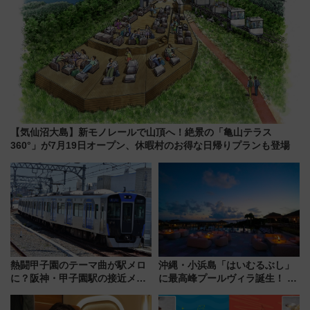
【気仙沼大島】新モノレールで山頂へ！絶景の「亀山テラス
360°」が7月19日オープン、休暇村のお得な日帰りプランも登場
熱闘甲子園のテーマ曲が駅メロ
沖縄・小浜島「はいむるぶし」
に？阪神・甲子園駅の接近メロ
に最高峰プールヴィラ誕生！ 石
ディがVaundy「かげろう」×向
垣島から船で向かう究極のご褒
谷実アレンジの特別仕様へ、8月
美旅「何もしない贅沢」を体験