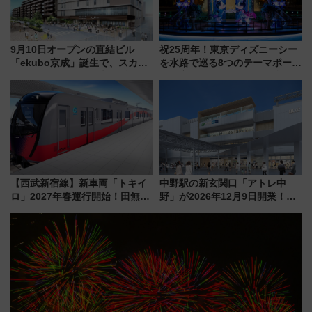
9月10日オープンの直結ビル
祝25周年！東京ディズニーシー
「ekubo京成」誕生で、スカイ
を水路で巡る8つのテーマポート
ライナーも停まる巨大ハブ駅・
と限定デコレーションを解説
新鎌ヶ谷はどう変わる？ 全テナ
ント情報も公開！
【西武新宿線】新車両「トキイ
中野駅の新玄関口「アトレ中
ロ」2027年春運行開始！田無・
野」が2026年12月9日開業！新
新所沢にも停車 2028年春には
改札直結で屋上BBQも楽しめる
「第2弾」も
注目スポット