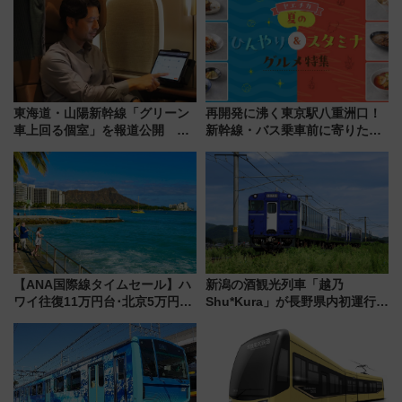
5日始発から
してみない？
東海道・山陽新幹線「グリーン
再開発に沸く東京駅八重洲口！
車上回る個室」を報道公開 プ
新幹線・バス乗車前に寄りたい
ライベート感備えた上質な空間
「ヤエチカ」2026年夏の「ひん
やり＆スタミナグルメ」6選【新
店舗も！】
【ANA国際線タイムセール】ハ
新潟の酒観光列車「越乃
ワイ往復11万円台･北京5万円台
Shu*Kura」が長野県内初運行！
～、憧れのビジネスクラスも！
地酒と食を味わう信州プレDC特
来春のGW旅行まで狙える激ア
別企画
ツ路線まとめ（8/10まで）