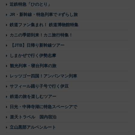
近鉄特急「ひのとり」
JR・新幹線・特急列車で #ずらし旅
鉄道ファン集まれ！ 鉄道博物館特集
カニの季節到来！カニ旅行特集！
【JTB】日帰り新幹線ツアー
しまかぜで行く伊勢志摩
観光列車・寝台列車の旅
レッツゴー四国！アンパンマン列車
サフィール踊り子号で行く伊豆
鉄道の旅を楽しむツアー
日光・中禅寺湖に特急スペーシアで
楽天トラベル 国内宿泊
立山黒部アルペンルート