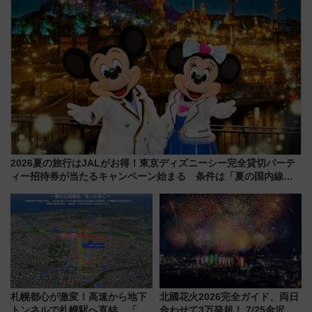
2026夏の旅行はJALがお得！東京ディズニーシー完全貸切パーテ
ィー招待券が当たるキャンペーン始まる 条件は「夏の国内線に2
回搭乗」
札幌都心が激変！高速から地下
北國花火2026完全ガイド、両日
トンネルで札幌駅へ直結、「創
合わせて3万発超！ 7/25金沢大