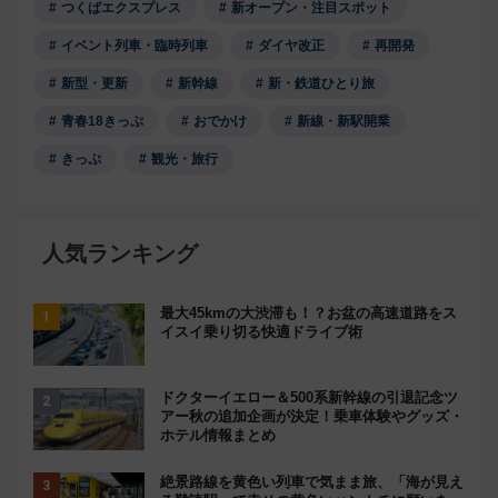
つくばエクスプレス
新オープン・注目スポット
イベント列車・臨時列車
ダイヤ改正
再開発
新型・更新
新幹線
新・鉄道ひとり旅
青春18きっぷ
おでかけ
新線・新駅開業
きっぷ
観光・旅行
人気ランキング
最大45kmの大渋滞も！？お盆の高速道路をス
イスイ乗り切る快適ドライブ術
ドクターイエロー＆500系新幹線の引退記念ツ
アー秋の追加企画が決定！乗車体験やグッズ・
ホテル情報まとめ
絶景路線を黄色い列車で気まま旅、「海が見え