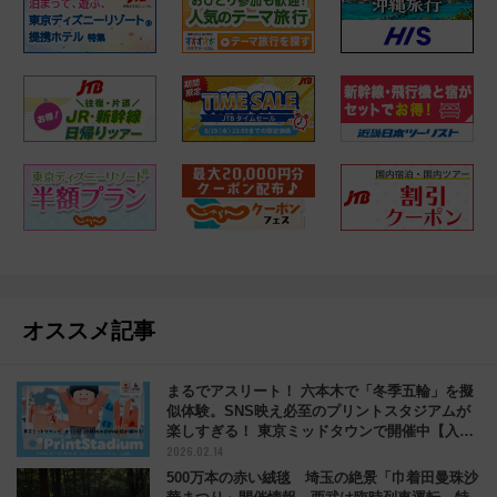
オススメ記事
まるでアスリート！ 六本木で「冬季五輪」を擬
似体験。SNS映え必至のプリントスタジアムが
楽しすぎる！ 東京ミッドタウンで開催中【入場
2026.02.14
無料】
500万本の赤い絨毯 埼玉の絶景「巾着田曼珠沙