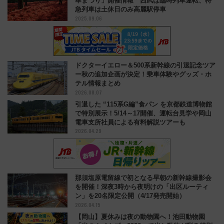
華まつり」開催情報 西武は臨時列車運転、特
急列車は土休日のみ高麗駅停車
2025.09.06
ドクターイエロー＆500系新幹線の引退記念ツア
ー秋の追加企画が決定！乗車体験やグッズ・ホ
テル情報まとめ
2026.08.07
引退した “115系G編”食パン を京都鉄道博物館
で特別展示！5/14～17開催、運転台見学や岡山
電車支所社員による有料解説ツアーも
2026.04.29
那須塩原電留線で初となる早朝の新幹線撮影会
を開催！深夜3時から夜明けの「出区ルーティ
ン」を20名限定公開（4/17発売開始）
2026.04.15
【岡山】夏休みは夜の動物園へ！池田動物園