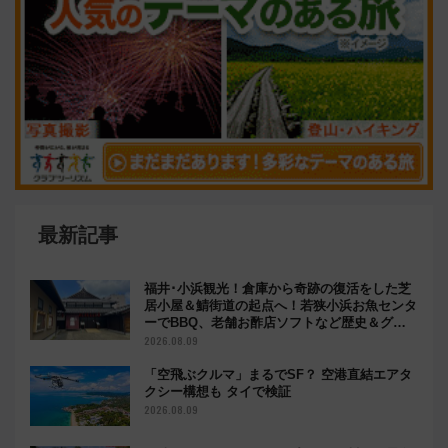
最新記事
福井･小浜観光！倉庫から奇跡の復活をした芝
居小屋＆鯖街道の起点へ！若狭小浜お魚センタ
ーでBBQ、老舗お酢店ソフトなど歴史＆グル
メ散歩
2026.08.09
「空飛ぶクルマ」まるでSF？ 空港直結エアタ
クシー構想も タイで検証
2026.08.09