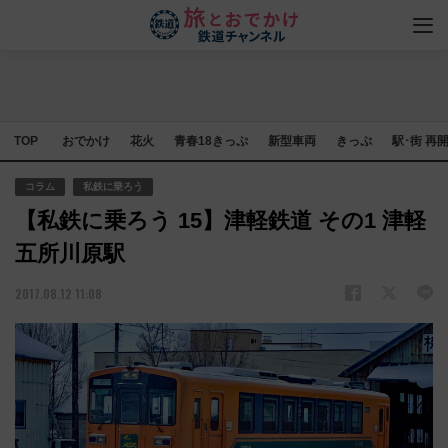
TOP
おでかけ
花火
青春18きっぷ
新型車両
きっぷ
駅･街 再
コラム
私鉄に乗ろう
【私鉄に乗ろう 15】津軽鉄道 その1 津軽
五所川原駅
2017.08.12 11:08