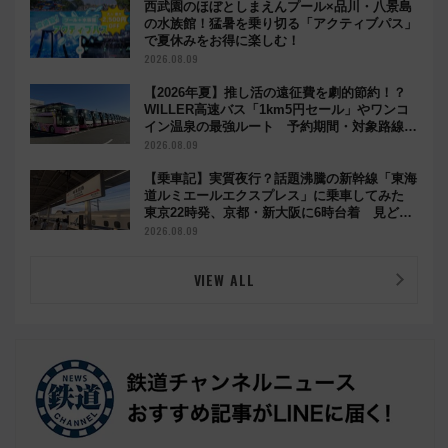
西武園のほぼとしまえんプール×品川・八景島
の水族館！猛暑を乗り切る「アクティブパス」
で夏休みをお得に楽しむ！
2026.08.09
【2026年夏】推し活の遠征費を劇的節約！？
WILLER高速バス「1km5円セール」やワンコ
イン温泉の最強ルート 予約期間・対象路線ま
とめ
2026.08.09
【乗車記】実質夜行？話題沸騰の新幹線「東海
道ルミエールエクスプレス」に乗車してみた
東京22時発、京都・新大阪に6時台着 見どこ
ろは岐阜羽島の素晴らし過ぎる朝
2026.08.09
VIEW ALL