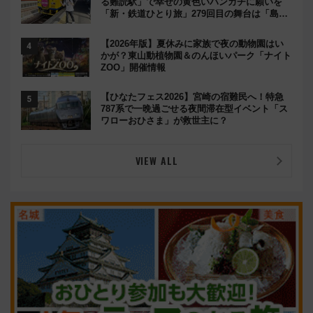
る難読駅」で幸せの黄色いハンカチに願いを
「新・鉄道ひとり旅」279回目の舞台は「島原
鉄道」
【2026年版】夏休みに家族で夜の動物園はい
かが？東山動植物園＆のんほいパーク「ナイト
ZOO」開催情報
【ひなたフェス2026】宮崎の宿難民へ！特急
787系で一晩過ごせる夜間滞在型イベント「ス
ワローおひさま」が救世主に？
VIEW ALL