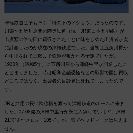
津軽鉄道はそもそも「柳の下のドジョウ」だったのです。
川部〜五所川原間の陸奥鉄道（現・JR東日本五能線）が
出資額の倍で国に買収されたことに味をしめた出資者が次
に計画したのが現在の津軽鉄道でした。当初は五所川原か
ら中里を経て三厩まで鉄道が敷かれる予定でしたが、
1930年（昭和5年）に五所川原から津軽中里が開業したに
とどまりました。時は昭和金融恐慌などの影響で国は買収
どころではなく、出資者の目論見は外れてしまったので
す。
JRと共用の長い跨線橋を渡って津軽鉄道のホームに来ま
した。07:08発の津軽中里行が既に入線しています。津軽
21形”走れメロス”ｰ105ですが、雪でヘッドマークは見えま
せん。