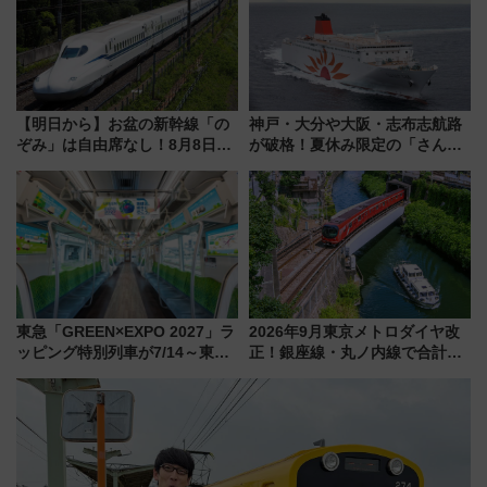
【明日から】お盆の新幹線「の
神戸・大分や大阪・志布志航路
ぞみ」は自由席なし！8月8日午
が破格！夏休み限定の「さんふ
前はほぼ満席…でも数時間ズラ
らわあスペシャルセール」スタ
せば空きが見つかることも 混
ート 夕朝食ビュッフェ付きで
雑避ける「空席」探しのコツ
快適な船旅はいかが？
東急「GREEN×EXPO 2027」ラ
2026年9月東京メトロダイヤ改
ッピング特別列車が7/14～東
正！銀座線・丸ノ内線で合計
横・田園都市・目黒線でデビュ
212本の大増発、混雑緩和に期
ー！ 注目の編成やデザインまと
待
め