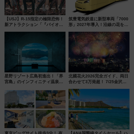
【USJ】R-15指定の極限恐怖！
筑豊電気鉄道に新型車両「7000
新アトラクション「『バイオハ
形」2027年導入！沿線の花をイ
ザード レクイエム』 ザ・ダイ
メージしたイエローを採用 車
ブ」今秋登場 ―予測不能の恐
内は落ち着いたゆとりある空間
怖に泣き叫べ―
に
星野リゾート広島初進出！「界
北國花火2026完全ガイド、両日
宮島」のインフィニティ温泉と
合わせて3万発超！ 7/25金沢大
古式サウナ「石風呂」を大解剖
会・8/1川北大会の2つの花火大
宿泊料金・アクセスは？（2026
会の日程・アクセス・観覧席ま
年7月23日開業）
とめ（石川県）
東京ビッグサイト徒歩3分！ 有
【ANA国際線タイムセール】ハ