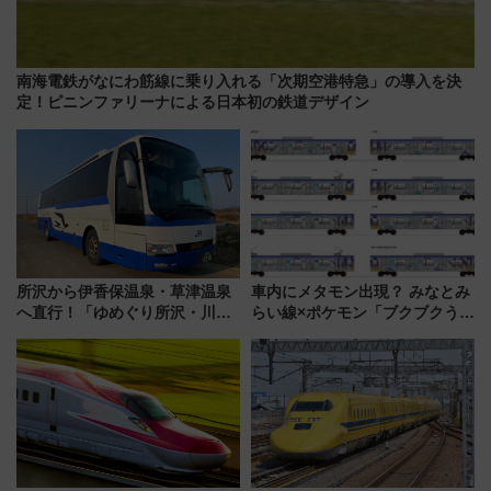
南海電鉄がなにわ筋線に乗り入れる「次期空港特急」の導入を決
定！ピニンファリーナによる日本初の鉄道デザイン
所沢から伊香保温泉・草津温泉
車内にメタモン出現？ みなとみ
へ直行！「ゆめぐり所沢・川越
らい線×ポケモン「ブクブクうみ
号」で群馬の温泉旅をもっと気
ぞこの街」ラッピング電車が運
軽に 運行ダイヤ・運賃を解説
行開始に！ この夏は直通列車で
横浜へ！