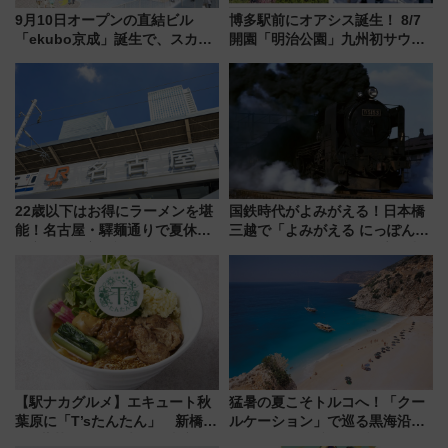
9月10日オープンの直結ビル
博多駅前にオアシス誕生！ 8/7
「ekubo京成」誕生で、スカイ
開園「明治公園」九州初サウナ
ライナーも停まる巨大ハブ駅・
TOTOPAや日本一のピザなど絶
新鎌ヶ谷はどう変わる？ 全テナ
品グルメ登場で駅前の過ごし方
ント情報も公開！
はどう変わる？
22歳以下はお得にラーメンを堪
国鉄時代がよみがえる！日本橋
能！名古屋・驛麺通りで夏休み
三越で「よみがえる にっぽんの
限定「U22応援割り」が7月21日
鉄道展」7/22-8/3開催、広田尚
よりスタート
敬の名作写真も、駅弁フェスも
同時開催！
【駅ナカグルメ】エキュート秋
猛暑の夏こそトルコへ！「クー
葉原に「T’sたんたん」 新橋に
ルケーション」で巡る黒海沿岸
551蓬莱のDNAを継ぐ「東京豚
やエーゲ海の避暑リゾート 関