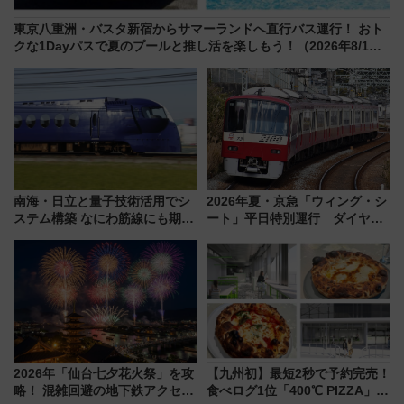
東京八重洲・バスタ新宿からサマーランドへ直行バス運行！ おト
クな1Dayパスで夏のプールと推し活を楽しもう！（2026年8/1～
31）
南海・日立と量子技術活用でシ
2026年夏・京急「ウィング・シ
ステム構築 なにわ筋線にも期待
ート」平日特別運行 ダイヤ・
乗務員・車両計画作業を短縮へ
乗車方法を解説！2階建てバスや
三浦海岸を堪能できるお出かけ
プランもご紹介
2026年「仙台七夕花火祭」を攻
【九州初】最短2秒で予約完売！
略！ 混雑回避の地下鉄アクセス
食べログ1位「400℃ PIZZA」が