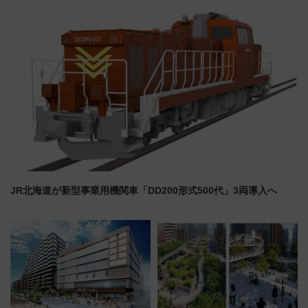
ケジュール 夜風とビール、映画
舗が集結した食の空間を徹底解
を満喫！
剖！（9/10開業）
JR北海道が新型事業用機関車「DD200形式500代」3両導入へ