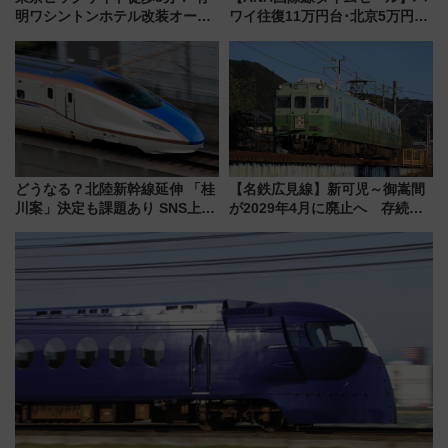
明ワシントンホテル改装オープ
ワイ往復11万円台･北京5万円台
ン直前「ゆりかもめ運転台付き
～、憧れのビジネスクラスも！
客室」や海鮮丼が人気の朝食ビ
来春のGW旅行まで狙える激ア
ュッフェを現地レポ
ツ路線まとめ（8/10まで）
どうなる？北陸新幹線延伸 「桂
【名鉄広見線】新可児～御嵩間
川案」決定も課題あり SNS上の
が2029年4月に廃止へ 存続協
声は
議終了で100年の歴史に幕