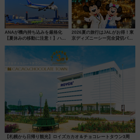
ANAが機内持ち込みを厳格化
2026夏の旅行はJALがお得！東
【夏休みの移動に注意！】ハン
京ディズニーシー完全貸切パー
ドバッグやPCケースも対象の
ティー招待券が当たるキャンペ
「身の回り品」新サイズ制限
ーン始まる 条件は「夏の国内
(40×30×20cm)おさらい
線に2回搭乗」
【札幌から日帰り観光】ロイズカカオ＆チョコレートタウン3周