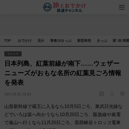
TOP
おでかけ
花火
青春18きっぷ
新型車両
きっぷ
駅･街 再
トレンド
日本列島、紅葉前線が南下……ウェザー
ニューズがおもな名所の紅葉見ごろ情報
を発表
2017.09.05 20:09
山形新幹線で蔵王に入るなら10月5日ごろ、東武日光線な
どでいろは坂へ向かうなら10月20日ごろ、阪急線や嵐電
で嵐山へ行くなら11月20日ごろ、黒部峡谷トロッコ電車