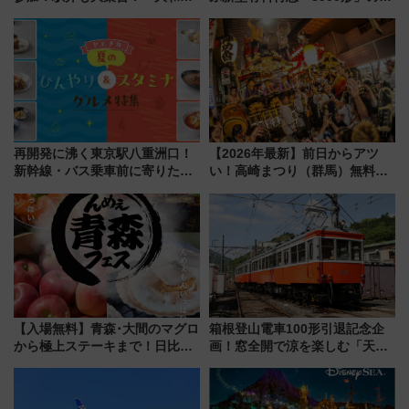
道まつり2026」が8月8日・9日
ンセプト・デザイン公開 愛称
に開催決定
募集も実施
再開発に沸く東京駅八重洲口！
【2026年最新】前日からアツ
新幹線・バス乗車前に寄りたい
い！高崎まつり（群馬）無料観
「ヤエチカ」2026年夏の「ひん
覧エリアから初開催100人みこ
やり＆スタミナグルメ」6選【新
しまで
店舗も！】
【入場無料】青森･大間のマグロ
箱根登山電車100形引退記念企
から極上ステーキまで！日比谷
画！窓全開で涼を楽しむ「天然
公園で「んめぇ青森フェス」と
クーラー体験号」と限定鉄コレ
人気フードフェス「肉祭」が同
発売
時開催に！