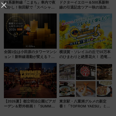
E6系新幹線「こまち」車内で夜
ドクターイエロー＆500系新幹
明かし！秋田駅で「スペシャル
線の引退記念ツアー秋の追加企
ナイト」8月開催、料金や予約方
画が決定！乗車体験やグッズ・
法は？
ホテル情報まとめ
全国1位は小田原のタワーマンシ
横須賀・ソレイユの丘で10万本
ョン！新幹線通勤が変える？
のひまわりと絶景花火！ 恐竜や
「住みたい街」の最新トレンド
ドッグプールなど三浦半島の日
【新築マンション人気ランキン
帰りお出かけ最新情報（2026年
グ】
7月17日～開催）
【2026夏】都立明治公園ビアガ
東京駅・八重洲グルメの新定
ーデン＆野外映画！「SUMMER
番！「TOFROM YAESU」ミシ
LOUNGE」のアクセスと上映ス
ュラン店から大衆酒場まで68店