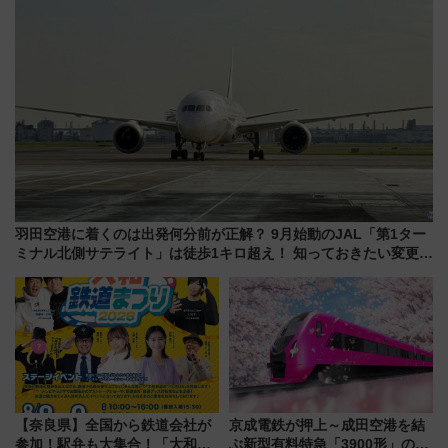
羽田空港に着くのは出発何分前が正解？ 9月始動のJAL「第1ター
ミナル北側サテライト」は徒歩1キロ超え！ 知っておきたい変更点
まとめ
【奈良県】全国から鉄道会社が
京成電鉄が押上～成田空港を結
参加！駅弁も大集合！「大和鉄
ぶ新型有料特急「3900形」のコ