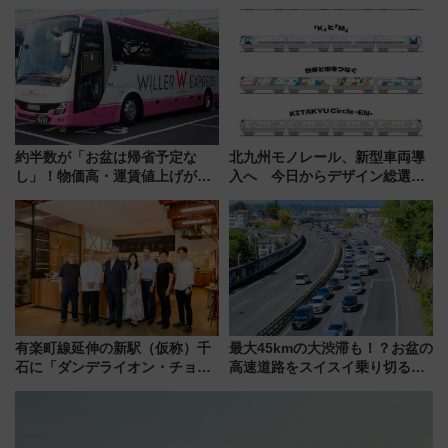
からまだ買える有料席情報、花
博多駅すぐの明治公園に8/7オー
火前に楽しむ仙台観光ルートま
プン。もつ鍋風など限定メニュ
で解説！
ーも
約半数が「お盆は帰省予定な
北九州モノレール、新型車両導
し」！物価高・運賃値上げが財
入へ 今日からデザイン総選挙
布を直撃、往復1万円以内なら帰
始まる
りたいけど……【WILLER お盆
帰省動向調査】
有楽町線延伸の新駅（仮称）千
最大45kmの大渋滞も！？お盆の
石に「ダンデライオン・チョコ
高速道路をスイスイ乗り切る快
レート」が出店！ 東京メトロが
適ドライブ術
1億円出資で挑む新時代のまちづ
くりとは？