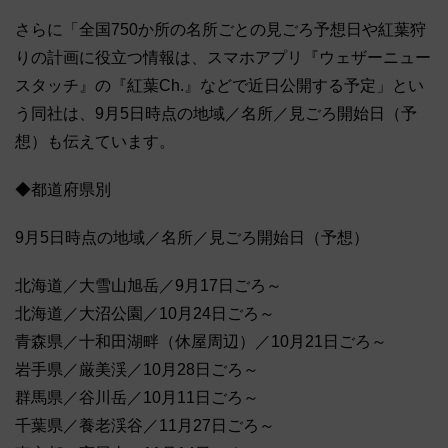
さらに「全国750か所の名所ごとの見ごろ予想日や紅葉狩
りの計画に役立つ情報は、スマホアプリ『ウェザーニュー
スタッチ』の『紅葉Ch.』などで近日公開する予定」とい
う同社は、9月5日時点の地域／名所／見ごろ開始日（予
想）も伝えています。
◆都道府県別
9月5日時点の地域／名所／見ごろ開始日（予想）
北海道／大雪山旭岳／9月17日ごろ～
北海道／大沼公園／10月24日ごろ～
青森県／十和田湖畔（休屋周辺）／10月21日ごろ～
岩手県／厳美渓／10月28日ごろ～
群馬県／谷川岳／10月11日ごろ～
千葉県／養老渓谷／11月27日ごろ～