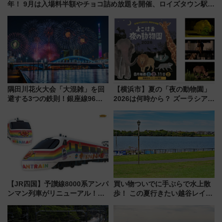
年！ 9月は入場料半額やチョコ詰め放題を開催、ロイズタウン駅か
らのアクセスも
隅田川花火大会「大混雑」を回
【横浜市】夏の「夜の動物園」
避する3つの鉄則！銀座線96本
2026は何時から？ ズーラシア・
増発･浅草線臨時ダイヤ･スカイ
野毛山・金沢の電車アクセスや
ツリー駅の規制まとめ 7/25開催
見どころ、限定イベントを徹底
（2026年）
解説！
【JR四国】予讃線8000系アンパ
買い物ついでに手ぶらで水上散
ンマン列車がリニューアル！内
歩！ この夏行きたい越谷レイク
外装デザイン公開 デビューは
タウンの新たな水辺の憩いエリ
今年12月
ア「LAKESIDE PARK」（埼玉
県越谷市）