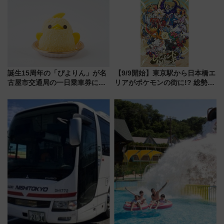
饅」、オムライス専門店「肉と
連検索数が前年比237％増、ナ
たまご」新グルメ続々登場！
ショジオも認める『2026年に訪
【2026年8月】
れるべき世界の旅先』
誕生15周年の「ぴよりん」が名
【9/9開始】東京駅から日本橋エ
古屋市交通局の一日乗車券に！
リアがポケモンの街に!? 総勢
東山線では貸切電車も登場【限
100匹以上が出現「レジェンド
定1万5000枚】
リサーチ」本格謎解き・グッズ
情報まとめ