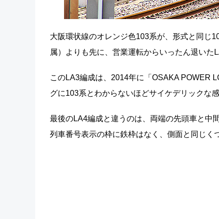
大阪環状線のオレンジ色103系が、形式と同じ1
属）よりも先に、営業運転からいったん退いたL
このLA3編成は、2014年に「OSAKA POW
グに103系とわからないほどサイケデリックな
最後のLA4編成と違うのは、両端の先頭車と中
列車番号表示の枠に鉄枠はなく、側面と同じく