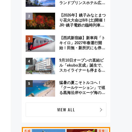
ランドプリンスホテル広島
のフォトウエディング＆カ
ジュアルパーティープラン
【2026年】銚子みなとまつ
り花火大会は8/8 (土)開催！
JR･銚子電鉄の臨時列車や
アクセス情報、利根川に咲
く8,000発の大迫力＆屋台
【西武新宿線】新車両「ト
を満喫
キイロ」2027年春運行開
始！田無・新所沢にも停
車 2028年春には「第2
弾」も
9月10日オープンの直結ビ
ル「ekubo京成」誕生で、
スカイライナーも停まる巨
大ハブ駅・新鎌ヶ谷はどう
変わる？ 全テナント情報も
猛暑の夏こそトルコへ！
公開！
「クールケーション」で巡
る黒海沿岸やエーゲ海の避
暑リゾート 関連検索数が
前年比237％増、ナショジ
オも認める『2026年に訪れ
VIEW ALL
るべき世界の旅先』