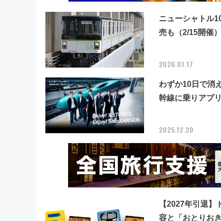
ニューシャトル1
売も（2/15開催
2026.01.17
わずか10日で消
幹線に乗りアプ
2025.12.20
【2027年引退
容と「おとりおき