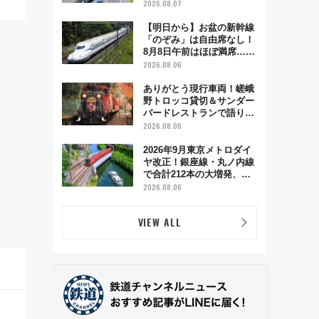
2026.08.07
【明日から】お盆の新幹線
「のぞみ」は自由席なし！
8月8日午前はほぼ満席…で
も数時間ズラせば空きが見
2026.08.06
つかることも 混雑避ける
「空席」探しのコツ
ありがとう現行車両！嵯峨
野トロッコ貸切＆サンダー
バードレストランで語り合
う秋の京都 斉藤雪乃＆福
2026.08.06
原トシヒロと行く！9月13
日「京都の鉄道満喫ツア
2026年9月東京メトロダイ
ー」開催
ヤ改正！銀座線・丸ノ内線
で合計212本の大増発、混
雑緩和に期待
2026.08.06
VIEW ALL