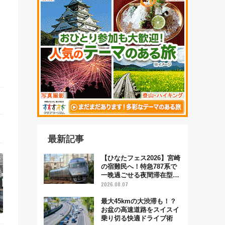
最新記事
【ひなたフェス2026】宮崎
の宿難民へ！特急787系で
一晩過ごせる夜間滞在型イ
ベント「スワローおひさ
2026.08.07
ま」が救世主に？
最大45kmの大渋滞も！？
お盆の高速道路をスイスイ
乗り切る快適ドライブ術