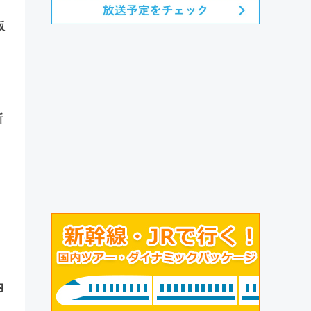
販
新
内