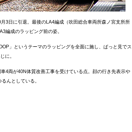
0月3日に引退。最後のLA4編成（吹田総合車両所森ノ宮支所所
A3編成のラッピング前の姿。
ER LOOP」というテーマのラッピングを全面に施し、ぱっと見でス
感じに。
間車4両が40N体質改善工事を受けている点。顔の行き先表示や
つるんとしている。