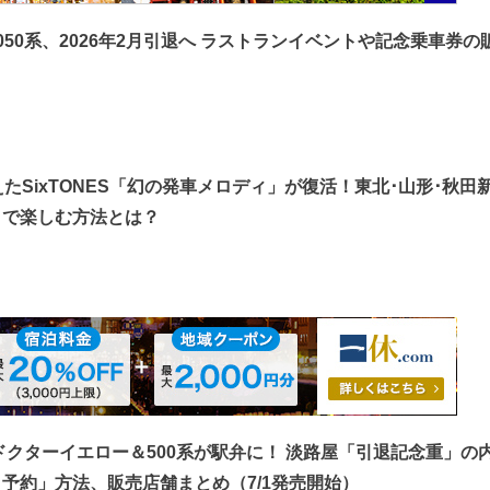
050系、2026年2月引退へ ラストランイベントや記念乗車券の
）
えたSixTONES「幻の発車メロディ」が復活！東北･山形･秋田
リで楽しむ方法とは？
】ドクターイエロー＆500系が駅弁に！ 淡路屋「引退記念重」の
予約」方法、販売店舗まとめ（7/1発売開始）