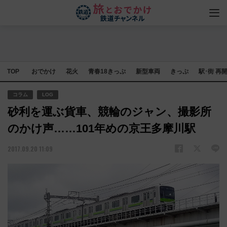
TOP
おでかけ
花火
青春18きっぷ
新型車両
きっぷ
駅･街 再
コラム
LOG
砂利を運ぶ貨車、競輪のジャン、撮影所
のかけ声……101年めの京王多摩川駅
2017.09.20 11:09