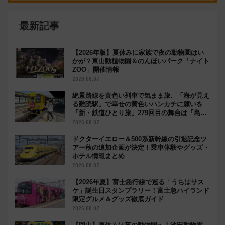
最新記事
【2026年版】夏休みに家族で夜の動物園はい
かが？東山動植物園＆のんほいパーク「ナイト
ZOO」開催情報
2026.08.07
絶景路線を黄色い列車で気まま旅、「海が見え
る難読駅」で幸せの黄色いハンカチに願いを
「新・鉄道ひとり旅」279回目の舞台は「島原
鉄道」
2026.08.07
ドクターイエロー＆500系新幹線の引退記念ツ
アー秋の追加企画が決定！乗車体験やグッズ・
ホテル情報まとめ
2026.08.07
【2026年夏】富士急行線で巡る「うちはサス
ケ」誕生日スタンプラリー！富士急ハイランド
限定グルメ＆グッズ徹底ガイド
2026.08.07