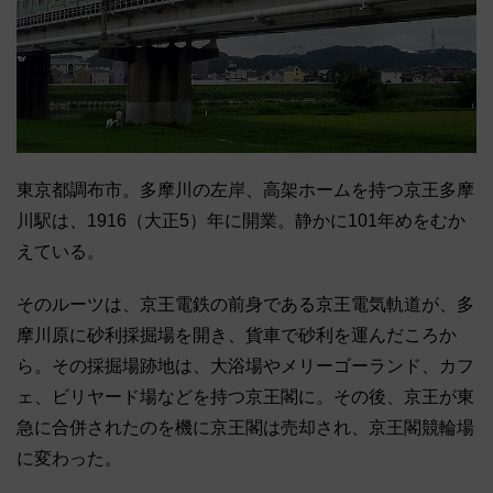
東京都調布市。多摩川の左岸、高架ホームを持つ京王多摩
川駅は、1916（大正5）年に開業。静かに101年めをむか
えている。
そのルーツは、京王電鉄の前身である京王電気軌道が、多
摩川原に砂利採掘場を開き、貨車で砂利を運んだころか
ら。その採掘場跡地は、大浴場やメリーゴーランド、カフ
ェ、ビリヤード場などを持つ京王閣に。その後、京王が東
急に合併されたのを機に京王閣は売却され、京王閣競輪場
に変わった。