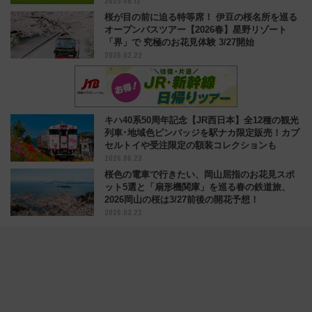
2025.08.12
桜が目の前に迫る特等席！ 伊豆の桜名所を巡る
オープンバスツアー【2026春】星野リゾート
「界」で 究極のお花見体験 3/27開始
2026.02.22
キハ40系50周年記念【JR西日本】全12種の観光
列車･地域色ピンバッジを駅ナカ限定販売！カプ
セルトイや受注限定の額装コレクションも
2026.06.23
桜色の電車で行きたい、岡山屈指のお花見スポ
ット5選と「扇形機関庫」を巡る春の鉄道旅、
2026岡山の桜は3/27前後の開花予想！
2026.03.22