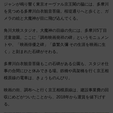
ジャンが鳴り響く東京オーヴァル京王閣の脇には、多摩川
を見つめる多摩川白衣観音菩薩。桜堤通りへと歩くと、ガ
メラの絵と大魔神が目に飛び込んでくる。
角川大映スタジオ。大魔神の目線の先には、多摩川5丁目
児童遊園。ここに「調布映画発祥の碑」というモニュメン
トや、「映画俳優之碑」「森繁久彌 その生涯を映画に生
く」と刻まれた石碑がそわる。
多摩川白衣観音菩薩もこの石碑がある公園も、スタジオ仕
事の合間にひと休みできる場。鉄橋や高架橋を行く京王相
模原線の電車は、きょうものんびり。
映画の街、調布へと行く京王相模原線は、建設事業費の回
収にめどがついたことから、2018年から運賃を値下げす
る。