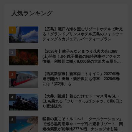
人気ランキング
【広島】瀬戸内海を望むリゾートホテルで叶え
る！グランドプリンスホテル広島のフォトウエ
ディング＆カジュアルパーティープラン
【2026年】銚子みなとまつり花火大会は8/8
(土)開催！JR･銚子電鉄の臨時列車やアクセス
情報、利根川に咲く8,000発の大迫力＆屋台を
満喫
【西武新宿線】新車両「トキイロ」2027年春
運行開始！田無・新所沢にも停車 2028年春
には「第2弾」も
【大井川鐵道】着るだけでトーマス号もSL・
ELも乗れる「フリーきっぷTシャツ」8月6日よ
り受注販売
猛暑の夏こそトルコへ！「クールケーション」
で巡る黒海沿岸やエーゲ海の避暑リゾート 関
連検索数が前年比237％増、ナショジオも認め