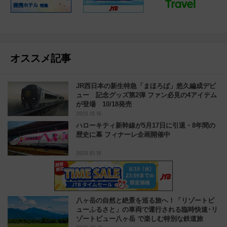
オススメ記事
JR西日本の新生特急「まほろば」悠久編成デビ
ュー 記念グッズ第2弾 ファン必見の4アイテム
が登場 10/18発売
2025.10.16
ハローキティ新幹線が5月17日に引退・8年間の
歴史に幕 フィナーレ企画開催中
2026.01.16
八ヶ岳の自然と絶景を巡る旅へ！「リゾートビ
ューふるさと」の車両で運行される臨時快速･リ
ゾートビュー八ヶ岳 で楽しむ特別な鉄道旅