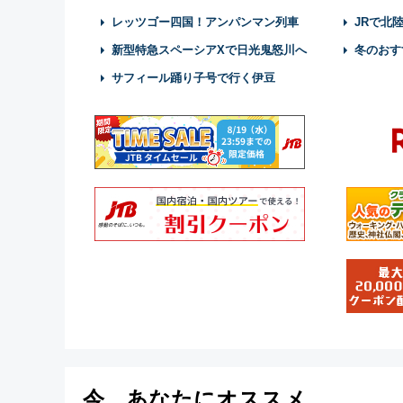
レッツゴー四国！アンパンマン列車
JRで北
新型特急スペーシアXで日光鬼怒川へ
冬のおす
サフィール踊り子号で行く伊豆
今、あなたにオススメ