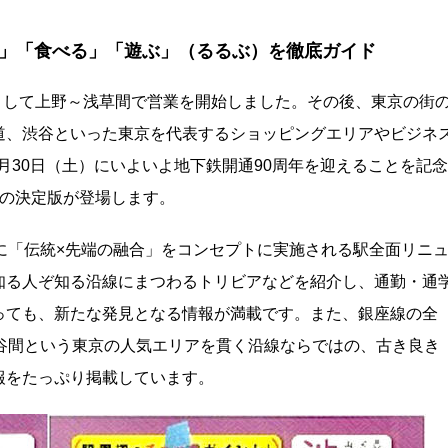
」「食べる」「遊ぶ」（るるぶ）を徹底ガイド
鉄として上野～浅草間で営業を開始しました。その後、東京の街
道、渋谷といった東京を代表するショッピングエリアやビジネ
2月30日（土）にいよいよ地下鉄開通90周年を迎えることを記念
ドの決定版が登場します。
に「伝統×先端の融合」をコンセプトに実施される駅全面リニ
知る人ぞ知る沿線にまつわるトリビアなどを紹介し、通勤・通
っても、新たな発見となる情報が満載です。また、銀座線の全
谷間という東京の人気エリアを貫く沿線ならではの、古き良き
報をたっぷり掲載しています。