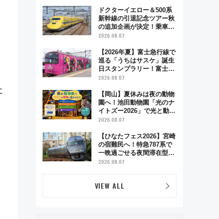
とり旅」279回目の舞台は
「島原鉄道」
ドクターイエロー＆500系
新幹線の引退記念ツアー秋
の追加企画が決定！乗車体
験やグッズ・ホテル情報ま
2026.08.07
とめ
【2026年夏】富士急行線で
巡る「うちはサスケ」誕生
日スタンプラリー！富士急
ハイランド限定グルメ＆グ
2026.08.07
ッズ徹底ガイド
に
【岡山】夏休みは夜の動物
園へ！池田動物園「光のナ
イトズー2026」で光と動物
が彩る特別な夜
2026.08.07
【ひなたフェス2026】宮崎
の宿難民へ！特急787系で
一晩過ごせる夜間滞在型イ
ベント「スワローおひさ
2026.08.07
ま」が救世主に？
VIEW ALL