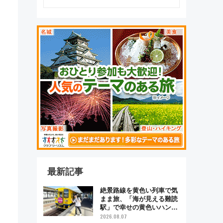
最新記事
絶景路線を黄色い列車で気
まま旅、「海が見える難読
駅」で幸せの黄色いハンカ
チに願いを 「新・鉄道ひ
2026.08.07