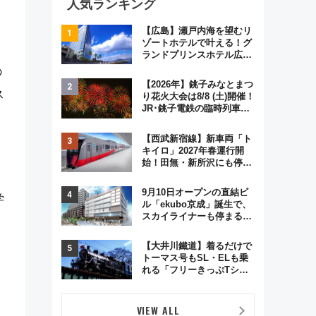
人気ランキング
【広島】瀬戸内海を望むリ
ゾートホテルで叶える！グ
ランドプリンスホテル広島
のフォトウエディング＆カ
の
ジュアルパーティープラン
【2026年】銚子みなとまつ
ス
り花火大会は8/8 (土)開催！
JR･銚子電鉄の臨時列車や
アクセス情報、利根川に咲
く8,000発の大迫力＆屋台
【西武新宿線】新車両「ト
を満喫
キイロ」2027年春運行開
始！田無・新所沢にも停
車 2028年春には「第2
ュ
弾」も
9月10日オープンの直結ビ
学
ル「ekubo京成」誕生で、
スカイライナーも停まる巨
大ハブ駅・新鎌ヶ谷はどう
変わる？ 全テナント情報も
【大井川鐵道】着るだけで
公開！
トーマス号もSL・ELも乗
れる「フリーきっぷTシャ
ツ」8月6日より受注販売
VIEW ALL