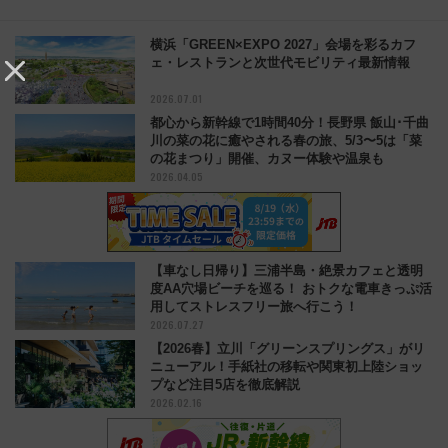
横浜「GREEN×EXPO 2027」会場を彩るカフ
ェ・レストランと次世代モビリティ最新情報
2026.07.01
都心から新幹線で1時間40分！長野県 飯山･千曲
川の菜の花に癒やされる春の旅、5/3〜5は「菜
の花まつり」開催、カヌー体験や温泉も
2026.04.05
【車なし日帰り】三浦半島・絶景カフェと透明
度AA穴場ビーチを巡る！ おトクな電車きっぷ活
用してストレスフリー旅へ行こう！
2026.07.27
【2026春】立川「グリーンスプリングス」がリ
ニューアル！手紙社の移転や関東初上陸ショッ
プなど注目5店を徹底解説
2026.02.16