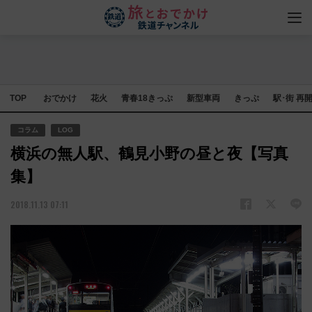
TOP
おでかけ
花火
青春18きっぷ
新型車両
きっぷ
駅･街 再
コラム
LOG
横浜の無人駅、鶴見小野の昼と夜【写真
集】
2018.11.13 07:11