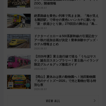
ZOO」開催情報
2026.08.07
絶景路線を黄色い列車で気まま旅、「海が見え
る難読駅」で幸せの黄色いハンカチに願いを
「新・鉄道ひとり旅」279回目の舞台は「島原
鉄道」
2026.08.07
ドクターイエロー＆500系新幹線の引退記念ツ
アー秋の追加企画が決定！乗車体験やグッズ・
ホテル情報まとめ
2026.08.07
【2026年夏】富士急行線で巡る「うちはサス
ケ」誕生日スタンプラリー！富士急ハイランド
限定グルメ＆グッズ徹底ガイド
2026.08.07
【岡山】夏休みは夜の動物園へ！池田動物園
「光のナイトズー2026」で光と動物が彩る特
別な夜
2026.08.07
VIEW ALL