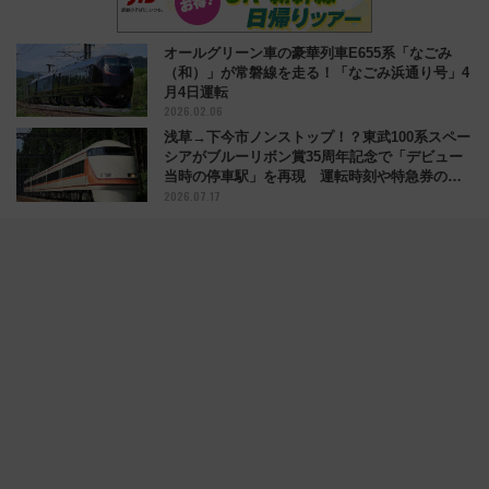
オールグリーン車の豪華列車E655系「なごみ
（和）」が常磐線を走る！「なごみ浜通り号」4
月4日運転
2026.02.06
浅草→下今市ノンストップ！？東武100系スペー
シアがブルーリボン賞35周年記念で「デビュー
当時の停車駅」を再現 運転時刻や特急券の買
2026.07.17
い方を紹介