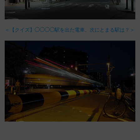
＜【クイズ】◯◯◯◯駅を出た電車、次にとまる駅は？＞