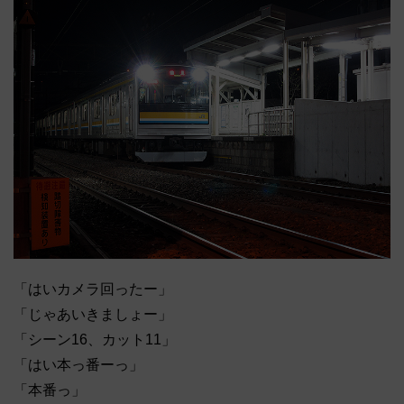
「はいカメラ回ったー」
「じゃあいきましょー」
「シーン16、カット11」
「はい本っ番ーっ」
「本番っ」