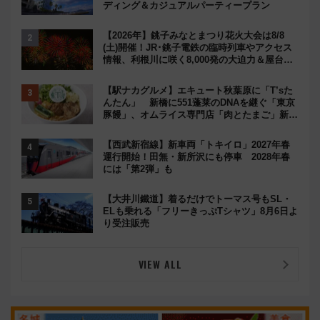
ディング＆カジュアルパーティープラン
【2026年】銚子みなとまつり花火大会は8/8
(土)開催！JR･銚子電鉄の臨時列車やアクセス
情報、利根川に咲く8,000発の大迫力＆屋台を
満喫
【駅ナカグルメ】エキュート秋葉原に「T’sた
んたん」 新橋に551蓬莱のDNAを継ぐ「東京
豚饅」、オムライス専門店「肉とたまご」新グ
ルメ続々登場！【2026年8月】
【西武新宿線】新車両「トキイロ」2027年春
運行開始！田無・新所沢にも停車 2028年春
には「第2弾」も
【大井川鐵道】着るだけでトーマス号もSL・
ELも乗れる「フリーきっぷTシャツ」8月6日よ
り受注販売
VIEW ALL