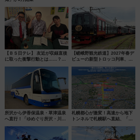
【ＢＳ日テレ】 友近が収録直後
【嵯峨野観光鉄道】2027年春デ
に取った衝撃行動とは……？
ビューの新型トロッコ列車、い
『友近・礼二の妄想トレイン』
よいよ試運転開始へ！現行車両
で極上の夏祭り鉄道旅を放送
は2026年で引退
所沢から伊香保温泉・草津温泉
札幌都心が激変！高速から地下
へ直行！「ゆめぐり所沢・川越
トンネルで札幌駅へ直結、「創
号」で群馬の温泉旅をもっと気
成川通都心アクセス道路」が7月
軽に 運行ダイヤ・運賃を解説
から本格着工、延長4.8km整備
事業の全貌