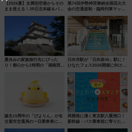
【2026夏】女満別空港からその
第74回伊勢神宮奉納全国花火大
まま使える！JR石北本線＆バス
会の交通規制・臨時列車マッ
乗り放題「北見・網走周遊フリ
プ！JR東海・近鉄で快適にアク
ーパス」でおトクに道東観光
セス
（8/3発売）
夏休みの家族旅行先にぴった
日向市駅が「日向坂46」駅に！
り！都心から1時間の「湘南西エ
ひなたフェス2026開催に向けJR
リア」満喫ガイド 鎌倉・江の
九州が記念きっぷや臨時列車で
島とは異なる魅力を持つ今夏の
全力応援 夜行列車「ドリーム
注目スポット
おひさま号」も走る
誕生15周年の「ぴよりん」が名
再開発に沸く東京駅八重洲口！
古屋市交通局の一日乗車券に！
新幹線・バス乗車前に寄りたい
東山線では貸切電車も登場【限
「ヤエチカ」2026年夏の「ひん