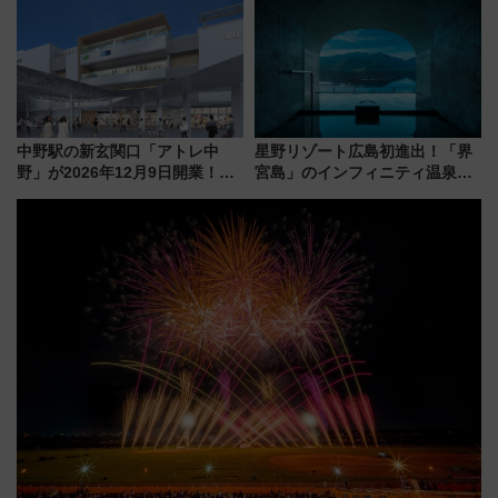
定1万5000枚】
やり＆スタミナグルメ」6選【新
店舗も！】
中野駅の新玄関口「アトレ中
星野リゾート広島初進出！「界
野」が2026年12月9日開業！新
宮島」のインフィニティ温泉と
改札直結で屋上BBQも楽しめる
古式サウナ「石風呂」を大解剖
注目スポット
宿泊料金・アクセスは？（2026
年7月23日開業）