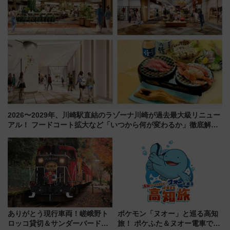
2026〜2029年、川崎駅直結のラゾーナ川崎が過去最大級リニュー
アル！ フードコート拡大など「いつから何が変わるか」徹底解
説！
ありがとう現行車両！嵯峨野ト
ポケモン「ヌオー」と巡る高知
ロッコ貸切＆サンダーバードレ
旅！ ポケふた＆ヌオー電車で楽