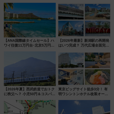
ストランで語り合う秋の京都
しむ鉄道スタンプラリーで土佐
斉藤雪乃＆福原トシヒロと行
路の絶景と絶品グルメを満喫！
く！9月13日「京都の鉄道満喫
（7月18日スタート）
ツアー」開催
【ANA国際線タイムセール】ハ
【2026年最新】新潟駅の再開発
ワイ往復11万円台･北京5万円台
はいつ完成？ 万代広場全面完成
～、憧れのビジネスクラスも！
から「にいがた2キロ」・古町再
来春のGW旅行まで狙える激ア
開発、バスタ新潟構想まで徹底
ツ路線まとめ（8/10まで）
解説！
【2026年夏】西武鉄道でおトク
東京ビッグサイト徒歩3分！ 有
に秩父へ？ 小児50円＆コスパ最
明ワシントンホテル改装オープ
強きっぷで「安・近・短」な家
ン直前「ゆりかもめ運転台付き
族旅行！ 深夜の正丸トンネル探
客室」や海鮮丼が人気の朝食ビ
検や特急ラビューも
ュッフェを現地レポ