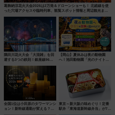
葛飾納涼花火大会2026は2万発＆ドローンショーも！ 北総線を使
った穴場アクセスや臨時列車、観覧スポット情報と周辺観光まと
め（7/28開催）
隅田川花火大会「大混雑」を回
【岡山】夏休みは夜の動物園
避する3つの鉄則！銀座線96本
へ！池田動物園「光のナイトズ
増発･浅草線臨時ダイヤ･スカイ
ー2026」で光と動物が彩る特別
ツリー駅の規制まとめ 7/25開催
な夜
（2026年）
全国1位は小田原のタワーマンシ
東京～新大阪の味めぐり！定番
ョン！新幹線通勤が変える？
駅弁「東海道新幹線弁当」が7月
「住みたい街」の最新トレンド
21日にリニューアル発売