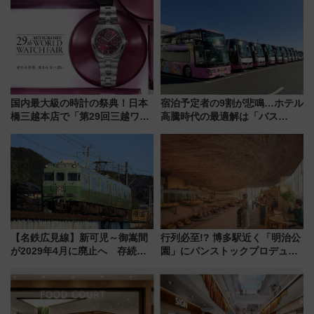
【新築マンション人気ランキン
グ】
国内最大級の時計の祭典！日本
宿泊予定者の9割が悲鳴…ホテル
橋三越本店で「第29回三越ワー
高騰時代の最適解は「バス
ルドウォッチフェア」開幕
泊」!? WILLER最新調査で判明
【2026年8月5日～25日】
した、推し活遠征や観光時のリ
アルな懐事情
【名鉄広見線】新可児～御嵩間
行列必至!? 博多駅近く「明治公
が2029年4月に廃止へ 存続協
園」にパンストックプロデュー
議終了で100年の歴史に幕
スの新業態『Land Bageri』8/7
オープン 秋からはビストロ営業
も！