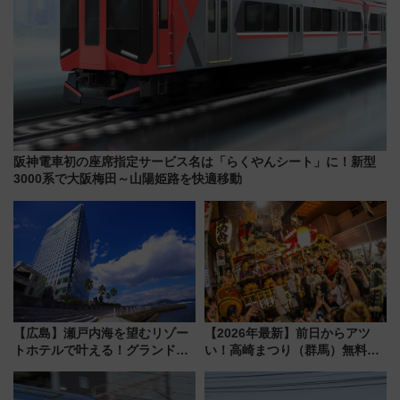
阪神電車初の座席指定サービス名は「らくやんシート」に！新型
3000系で大阪梅田～山陽姫路を快適移動
【広島】瀬戸内海を望むリゾー
【2026年最新】前日からアツ
トホテルで叶える！グランドプ
い！高崎まつり（群馬）無料観
リンスホテル広島のフォトウエ
覧エリアから初開催100人みこ
ディング＆カジュアルパーティ
しまで