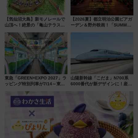
【気仙沼大島】新モノレールで
【2026夏】都立明治公園ビアガ
山頂へ！絶景の「亀山テラス
ーデン＆野外映画！「SUMMER
360°」が7月19日オープン、休
LOUNGE」のアクセスと上映ス
暇村のお得な日帰りプランも登
ケジュール 夜風とビール、映画
場
を満喫！
東急「GREEN×EXPO 2027」ラ
山陽新幹線「こだま」N700系
ッピング特別列車が7/14～東
6000番代が新デザインに！産学
横・田園都市・目黒線でデビュ
連携で描く瀬戸内の波模様 運
ー！ 注目の編成やデザインまと
用は今冬から
め