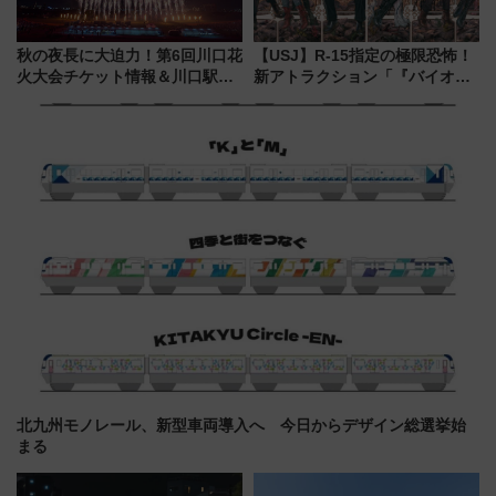
秋の夜長に大迫力！第6回川口花
【USJ】R-15指定の極限恐怖！
火大会チケット情報＆川口駅か
新アトラクション「『バイオハ
らのアクセスガイド
ザード レクイエム』 ザ・ダイ
ブ」今秋登場 ―予測不能の恐
怖に泣き叫べ―
北九州モノレール、新型車両導入へ 今日からデザイン総選挙始
まる