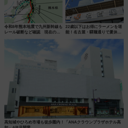
令和8年熊本地震で九州新幹線も
22歳以下はお得にラーメンを堪
レール破断など確認 現在の運
能！名古屋・驛麺通りで夏休み
転見合わせ状況と交通網への影
限定「U22応援割り」が7月21日
響
よりスタート
高知城やひろめ市場も徒歩圏内！「ANAクラウンプラザホテル高
知」が8月開業