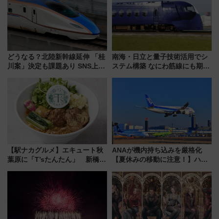
ープラン
どうなる？北陸新幹線延伸 「桂
南海・日立と量子技術活用でシ
川案」決定も課題あり SNS上の
ステム構築 なにわ筋線にも期待
声は
乗務員・車両計画作業を短縮へ
【駅ナカグルメ】エキュート秋
ANAが機内持ち込みを厳格化
葉原に「T’sたんたん」 新橋に
【夏休みの移動に注意！】ハン
551蓬莱のDNAを継ぐ「東京豚
ドバッグやPCケースも対象の
饅」、オムライス専門店「肉と
「身の回り品」新サイズ制限
たまご」新グルメ続々登場！
(40×30×20cm)おさらい
【2026年8月】