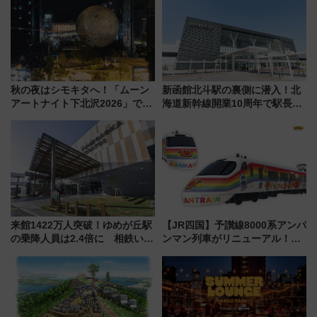
秋の夜はシモキタへ！「ムーン
新函館北斗駅の裏側に潜入！北
アートナイト下北沢2026」でイ
海道新幹線開業10周年で駅長
マーシブシアターやアート巡り
室・地下通路など公開イベン
を満喫しよう
ト 参加方法や体験内容を紹介
来館1422万人突破！ゆめが丘駅
【JR四国】予讃線8000系アンパ
の乗降人員は2.4倍に 相鉄いず
ンマン列車がリニューアル！内
み野線「ゆめが丘ソラトス」2周
外装デザイン公開 デビューは
年祭にそうにゃん＆DB.スター
今年12月
マンが登場