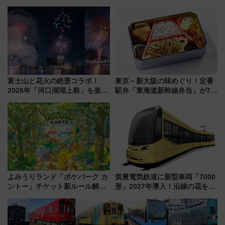
LOUNGE」のアクセスと上映ス
「住みたい街」の最新トレンド
ケジュール 夜風とビール、映画
【新築マンション人気ランキン
を満喫！
グ】
富士山と花火の絶景コラボ！
東京～新大阪の味めぐり！定番
2026年「河口湖湖上祭」を楽し
駅弁「東海道新幹線弁当」が7月
む完全ガイド＆鉄道アクセスの
21日にリニューアル発売
ススメ
よみうりランド「ポケパーク カ
筑豊電気鉄道に新型車両「7000
ントー」チケット新ルール解
形」2027年導入！沿線の花をイ
説！購入制限の緩和と入場時の
メージしたイエローを採用 車
本人確認が11月スタート
内は落ち着いたゆとりある空間
に