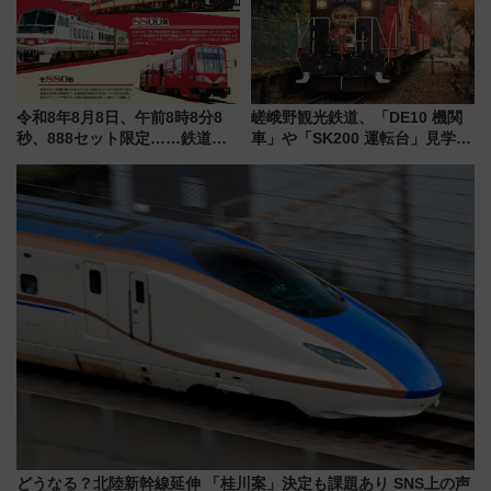
に
令和8年8月8日、午前8時8分8
嵯峨野観光鉄道、「DE10 機関
秒、888セット限定……鉄道各
車」や「SK200 運転台」見学ツ
社の「8・8・8」な記念きっぷ
アーを開催！ ラストランイベン
たち
トの一環で激レア体験できちゃ
うかも 参加方法やスケジュール
をご紹介
どうなる？北陸新幹線延伸 「桂川案」決定も課題あり SNS上の声