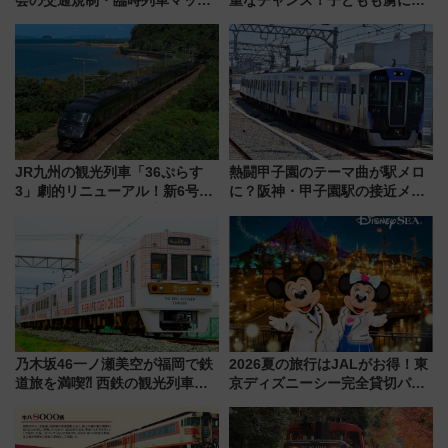
会の交通規制・臨時列車マッ
重なチャンス！子どもも虜にな
プ！JR東海・近鉄で快適にアク
る鴨川シーワールド「エイとサ
セス
メのタッチングプール」【夏休
み限定企画】
JR九州の観光列車「36ぷらす
熱闘甲子園のテーマ曲が駅メロ
3」劇的リニューアル！新6号車
に？阪神・甲子園駅の接近メロ
“1〜2名用グリーン個室”と曜日
ディがVaundy「かげろう」×向
別 “プレミアムランチ”導入･ル
谷実アレンジの特別仕様へ、8月
ートや価格など解説
5日始発から
乃木坂46一ノ瀬美空が福岡で鉄
2026夏の旅行はJALがお得！東
道旅を満喫⁈ 西鉄の観光列車
京ディズニーシー完全貸切パー
「THE RAIL KITCHEN
ティー招待券が当たるキャンペ
CHIKUGO」で巡る福岡･太宰
ーン始まる 条件は「夏の国内
府･柳川の旅！YouTubeが公開
線に2回搭乗」