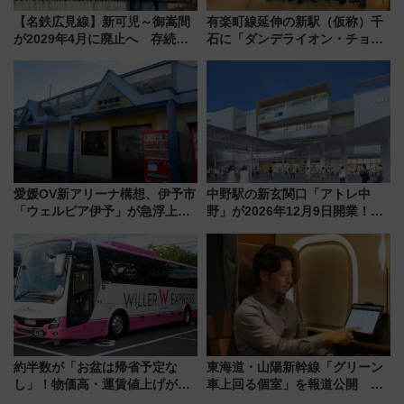
【名鉄広見線】新可児～御嵩間
有楽町線延伸の新駅（仮称）千
が2029年4月に廃止へ 存続協
石に「ダンデライオン・チョコ
議終了で100年の歴史に幕
レート」が出店！ 東京メトロが
1億円出資で挑む新時代のまちづ
くりとは？
愛媛OV新アリーナ構想、伊予市
中野駅の新玄関口「アトレ中
「ウェルピア伊予」が急浮上！
野」が2026年12月9日開業！新
サイボウズ青野社長の参加表明
改札直結で屋上BBQも楽しめる
で探る鉄道アクセスの未来
注目スポット
約半数が「お盆は帰省予定な
東海道・山陽新幹線「グリーン
し」！物価高・運賃値上げが財
車上回る個室」を報道公開 プ
布を直撃、往復1万円以内なら帰
ライベート感備えた上質な空間