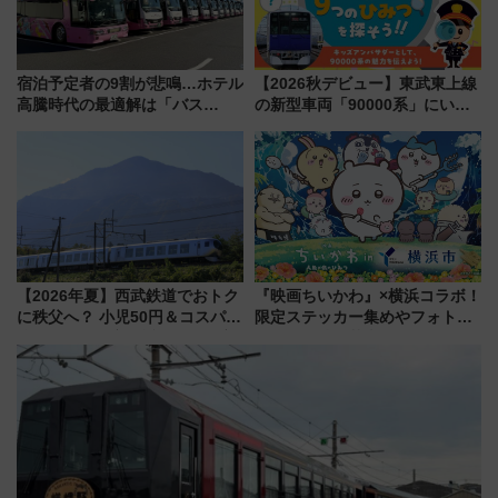
宿泊予定者の9割が悲鳴…ホテル
【2026秋デビュー】東武東上線
高騰時代の最適解は「バス
の新型車両「90000系」にいち
泊」!? WILLER最新調査で判明
早く乗れる！ 8/11開催の小学生
した、推し活遠征や観光時のリ
向け先行試乗会でキッズアンバ
アルな懐事情
サダーになろう
【2026年夏】西武鉄道でおトク
『映画ちいかわ』×横浜コラボ！
に秩父へ？ 小児50円＆コスパ最
限定ステッカー集めやフォトス
強きっぷで「安・近・短」な家
ポット、特別花火でみなとみら
族旅行！ 深夜の正丸トンネル探
いを満喫しよう（花火鑑賞会応
検や特急ラビューも
募は7/12まで！）