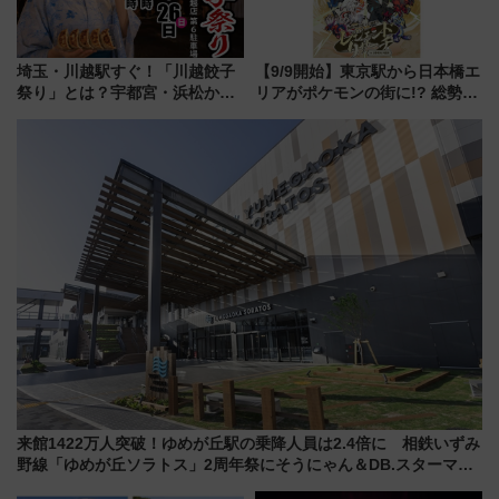
埼玉・川越駅すぐ！「川越餃子
【9/9開始】東京駅から日本橋エ
祭り」とは？宇都宮・浜松から
リアがポケモンの街に!? 総勢
ご当地和牛まで全国の人気餃子
100匹以上が出現「レジェンド
を食べ比べ【7月25日・26日開
リサーチ」本格謎解き・グッズ
催】
情報まとめ
来館1422万人突破！ゆめが丘駅の乗降人員は2.4倍に 相鉄いずみ
野線「ゆめが丘ソラトス」2周年祭にそうにゃん＆DB.スターマン
が登場