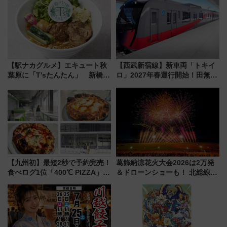
（8/3発売）
る方法を解説
【駅ナカグルメ】エキュート秋
【西武新宿線】新車両「トキイ
葉原に「T’sたんたん」 新橋に
ロ」2027年春運行開始！田無・
551蓬莱のDNAを継ぐ「東京豚
新所沢にも停車 2028年春には
饅」、オムライス専門店「肉と
「第2弾」も
たまご」新グルメ続々登場！
【2026年8月】
【九州初】最短2秒で予約完売！
葛飾納涼花火大会2026は2万発
食べログ1位「400℃ PIZZA」が
＆ドローンショーも！ 北総線を
博多駅すぐの明治公園に8/7オー
使った穴場アクセスや臨時列
プン。もつ鍋風など限定メニュ
車、観覧スポット情報と周辺観
ーも
光まとめ（7/28開催）