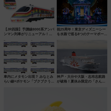
スとコラボ
【JR四国】予讃線8000系アンパ
祝25周年！東京ディズニーシー
ンマン列車がリニューアル！内
を水路で巡る8つのテーマポート
外装デザイン公開 デビューは
と限定デコレーションを解説
今年12月
車内にメタモン出現？ みなとみ
神戸・大分や大阪・志布志航路
らい線×ポケモン「ブクブクうみ
が破格！夏休み限定の「さんふ
ぞこの街」ラッピング電車が運
らわあスペシャルセール」スタ
行開始に！ この夏は直通列車で
ート 夕朝食ビュッフェ付きで
横浜へ！
快適な船旅はいかが？