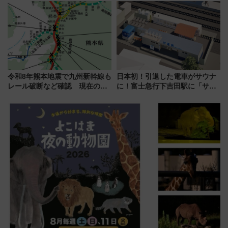
りたいけど……【WILLER お盆
帰省動向調査】
令和8年熊本地震で九州新幹線も
日本初！引退した電車がサウナ
レール破断など確認 現在の運
に！富士急行下吉田駅に「サ電
転見合わせ状況と交通網への影
（SADEN）」2026年12月開
響
業 行き交う電車の音や振動を
感じながら「ととのう」新感覚