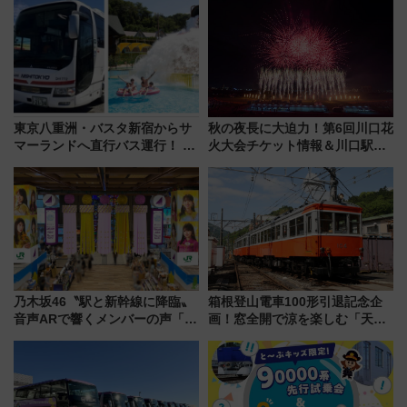
東京八重洲・バスタ新宿からサ
秋の夜長に大迫力！第6回川口花
マーランドへ直行バス運行！ お
火大会チケット情報＆川口駅か
トクな1Dayパスで夏のプールと
らのアクセスガイド
推し活を楽しもう！（2026年
8/1～31）
乃木坂46〝駅と新幹線に降臨〟
箱根登山電車100形引退記念企
音声ARで響くメンバーの声「真
画！窓全開で涼を楽しむ「天然
夏の全国ツアー2026」
クーラー体験号」と限定鉄コレ
発売