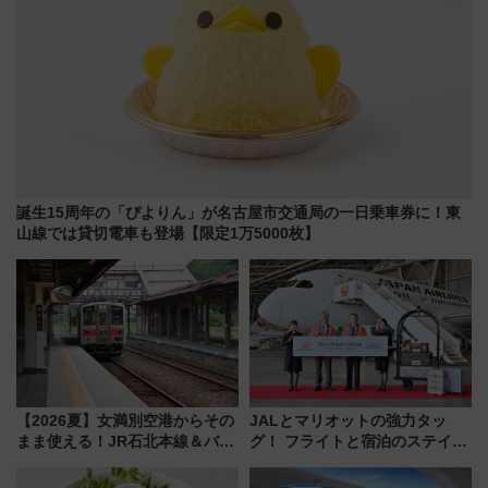
誕生15周年の「ぴよりん」が名古屋市交通局の一日乗車券に！東
山線では貸切電車も登場【限定1万5000枚】
【2026夏】女満別空港からその
JALとマリオットの強力タッ
まま使える！JR石北本線＆バス
グ！ フライトと宿泊のステイタ
乗り放題「北見・網走周遊フリ
スマッチでFLY ON ポイントや
ーパス」でおトクに道東観光
上級会員資格を効率よく獲得す