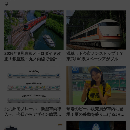
は
2026年9月東京メトロダイヤ改
浅草→下今市ノンストップ！？
正！銀座線・丸ノ内線で合計
東武100系スペーシアがブルー
212本の大増発、混雑緩和に期
リボン賞35周年記念で「デビュ
待
ー当時の停車駅」を再現 運転
時刻や特急券の買い方を紹介
北九州モノレール、新型車両導
球場のビール販売員が車内に登
入へ 今日からデザイン総選挙
場！夏の移動を盛り上げるJR九
始まる
州「ビール新幹線」7月31日・8
月7日限定 ソフトバンクホーク