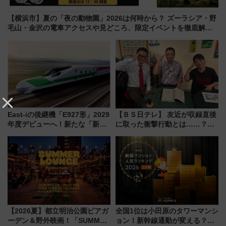
【横浜市】夏の「夜の動物園」2026は何時から？ ズーラシア・野
毛山・金沢の電車アクセスや見どころ、限定イベントを徹底解
説！
East-iの後継機「E927形」2029
【ＢＳ日テレ】 友近が収録直後
年度デビューへ！新たな「新幹
に取った衝撃行動とは……？
線専用検測車」の性能を徹底解
『友近・礼二の妄想トレイン』
説【JR東日本】
で極上の夏祭り鉄道旅を放送
【2026夏】都立明治公園ビアガ
全国1位は小田原のタワーマンシ
ーデン＆野外映画！「SUMMER
ョン！新幹線通勤が変える？