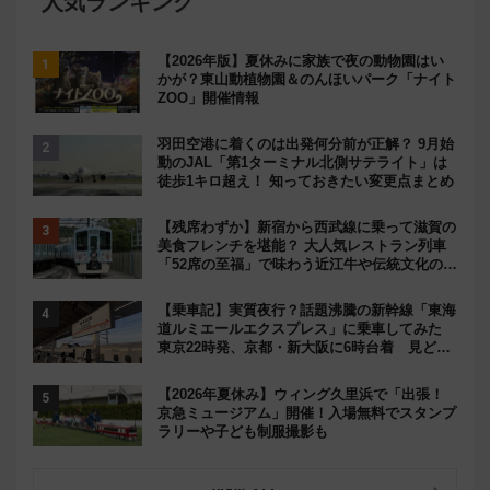
人気ランキング
【2026年版】夏休みに家族で夜の動物園はい
かが？東山動植物園＆のんほいパーク「ナイト
ZOO」開催情報
羽田空港に着くのは出発何分前が正解？ 9月始
動のJAL「第1ターミナル北側サテライト」は
徒歩1キロ超え！ 知っておきたい変更点まとめ
【残席わずか】新宿から西武線に乗って滋賀の
美食フレンチを堪能？ 大人気レストラン列車
「52席の至福」で味わう近江牛や伝統文化の特
別コラボ
【乗車記】実質夜行？話題沸騰の新幹線「東海
道ルミエールエクスプレス」に乗車してみた
東京22時発、京都・新大阪に6時台着 見どこ
ろは岐阜羽島の素晴らし過ぎる朝
【2026年夏休み】ウィング久里浜で「出張！
京急ミュージアム」開催！入場無料でスタンプ
ラリーや子ども制服撮影も