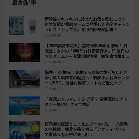
最新記事
新幹線でキンキンに冷えたお酒を飲むには？
新大阪駅27番線ホームに登場した完全キャッシ
ュレス「カップ氷」専用自販機が話題！
2026.08.10
【2026諏訪湖花火】臨時列車45本を運転！ 終
電はまさかの「0時30分発新宿行き」!? 当日の
プログラムから交通規制情報、観覧席情報まで
徹底解説
2026.08.10
福井･小浜観光！倉庫から奇跡の復活をした芝
居小屋＆鯖街道の起点へ！若狭小浜お魚センタ
ーでBBQ、老舗お酢店ソフトなど歴史＆グル
メ散歩
2026.08.09
「空飛ぶクルマ」まるでSF？ 空港直結エアタ
クシー構想も タイで検証
2026.08.09
西武園のほぼとしまえんプール×品川・八景島
の水族館！猛暑を乗り切る「アクティブパス」
で夏休みをお得に楽しむ！