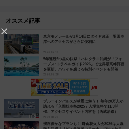
オススメ記事
東京モノレールが3月14日にダイヤ改正 羽田空
港へのアクセスがさらに便利に
2026.02.13
5年連続5つ星の快挙！ハレクラニ沖縄が「フォ
ーブス･トラベルガイド2026」で世界最高峰評価
を更新、ハワイを感じる特別イベントも開催
2026.02.28
ブルーインパルスが華麗に舞う！ 毎年20万人が
訪れる「入間航空祭2025」入場無料で11/3開
催、アクセスやイベント内容を（西武沿線）
2025.10.29
残席僅かなプランも！ 鎌倉花火大会2026は大混
雑を回避「リビエラ逗子マリーナ」でゆったり