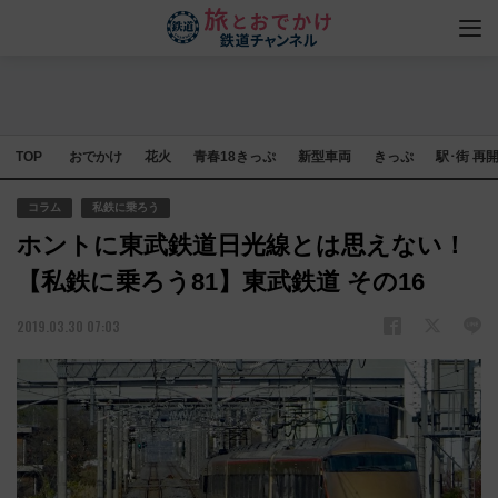
TOP
おでかけ
花火
青春18きっぷ
新型車両
きっぷ
駅･街 再
コラム
私鉄に乗ろう
ホントに東武鉄道日光線とは思えない！
【私鉄に乗ろう81】東武鉄道 その16
2019.03.30 07:03