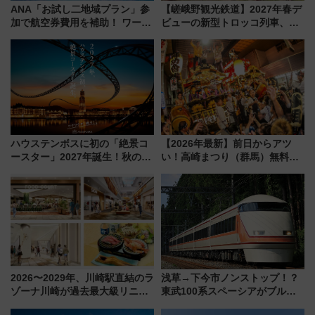
ANA「お試し二地域プラン」参
【嵯峨野観光鉄道】2027年春デ
加で航空券費用を補助！ ワーケ
ビューの新型トロッコ列車、い
ーションや週末移住に最適な自
よいよ試運転開始へ！現行車両
治体は？ 2026年は対象のエリア
は2026年で引退
が拡大！
ハウステンボスに初の「絶景コ
【2026年最新】前日からアツ
ースター」2027年誕生！秋の
い！高崎まつり（群馬）無料観
「すんごいハロウィン」見どこ
覧エリアから初開催100人みこ
ろも一挙紹介
しまで
2026〜2029年、川崎駅直結のラ
浅草→下今市ノンストップ！？
ゾーナ川崎が過去最大級リニュ
東武100系スペーシアがブルー
ーアル！ フードコート拡大など
リボン賞35周年記念で「デビュ