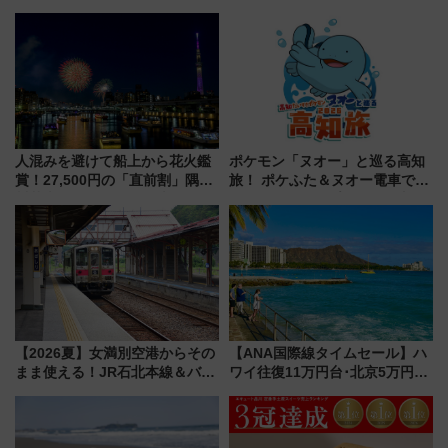
クーラー体験号」と限定鉄コレ
「THE RAIL KITCHEN
発売
CHIKUGO」で巡る福岡･太宰
府･柳川の旅！YouTubeが公開
に
人混みを避けて船上から花火鑑
ポケモン「ヌオー」と巡る高知
賞！27,500円の「直前割」隅田
旅！ ポケふた＆ヌオー電車で楽
川花火クルーズはデパ地下グル
しむ鉄道スタンプラリーで土佐
メも持ち込みOK
路の絶景と絶品グルメを満喫！
（7月18日スタート）
【2026夏】女満別空港からその
【ANA国際線タイムセール】ハ
まま使える！JR石北本線＆バス
ワイ往復11万円台･北京5万円台
乗り放題「北見・網走周遊フリ
～、憧れのビジネスクラスも！
ーパス」でおトクに道東観光
来春のGW旅行まで狙える激ア
（8/3発売）
ツ路線まとめ（8/10まで）