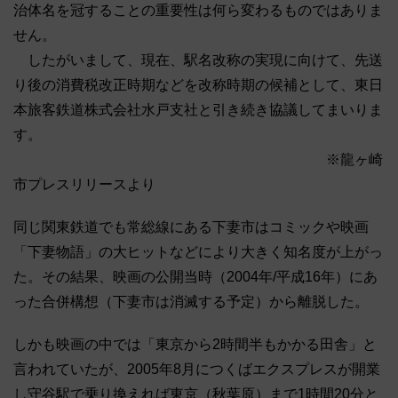
治体名を冠することの重要性は何ら変わるものではありま
せん。
したがいまして、現在、駅名改称の実現に向けて、先送
り後の消費税改正時期などを改称時期の候補として、東日
本旅客鉄道株式会社水戸支社と引き続き協議してまいりま
す。
※龍ヶ崎
市プレスリリースより
同じ関東鉄道でも常総線にある下妻市はコミックや映画
「下妻物語」の大ヒットなどにより大きく知名度が上がっ
た。その結果、映画の公開当時（2004年/平成16年）にあ
った合併構想（下妻市は消滅する予定）から離脱した。
しかも映画の中では「東京から2時間半もかかる田舎」と
言われていたが、2005年8月につくばエクスプレスが開業
し守谷駅で乗り換えれば東京（秋葉原）まで1時間20分と