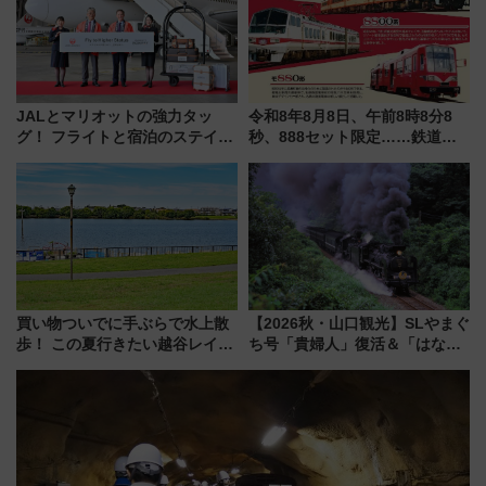
を楽しんで
JALとマリオットの強力タッ
令和8年8月8日、午前8時8分8
グ！ フライトと宿泊のステイタ
秒、888セット限定……鉄道各
スマッチでFLY ON ポイントや
社の「8・8・8」な記念きっぷ
上級会員資格を効率よく獲得す
たち
る方法を解説
買い物ついでに手ぶらで水上散
【2026秋・山口観光】SLやまぐ
歩！ この夏行きたい越谷レイク
ち号「貴婦人」復活＆「はなあ
タウンの新たな水辺の憩いエリ
かり」初走行区間も！山口DCの
ア「LAKESIDE PARK」（埼玉
注目観光列車まとめ きっぷの取
県越谷市）
り方は？