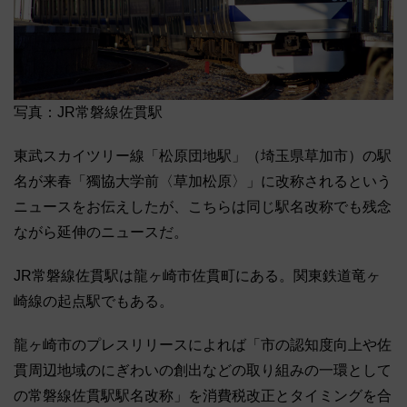
写真：JR常磐線佐貫駅
東武スカイツリー線「松原団地駅」（埼玉県草加市）の駅
名が来春「獨協大学前〈草加松原〉」に改称されるという
ニュースをお伝えしたが、こちらは同じ駅名改称でも残念
ながら延伸のニュースだ。
JR常磐線佐貫駅は龍ヶ崎市佐貫町にある。関東鉄道竜ヶ
崎線の起点駅でもある。
龍ヶ崎市のプレスリリースによれば「市の認知度向上や佐
貫周辺地域のにぎわいの創出などの取り組みの一環として
の常磐線佐貫駅駅名改称」を消費税改正とタイミングを合