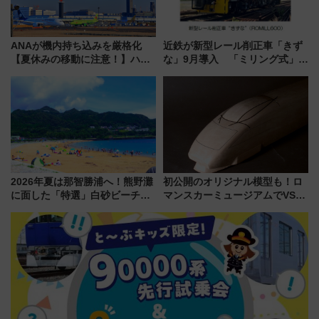
ANAが機内持ち込みを厳格化
近鉄が新型レール削正車「きず
【夏休みの移動に注意！】ハン
な」9月導入 「ミリング式」採
ドバッグやPCケースも対象の
用でメンテナンス作業を効率
「身の回り品」新サイズ制限
化！安全性や乗り心地の向上に
(40×30×20cm)おさらい
貢献するだけでなく、全線区で
活躍するための仕組みも
2026年夏は那智勝浦へ！熊野灘
初公開のオリジナル模型も！ロ
に面した「特選」白砂ビーチは
マンスカーミュージアムでVSE
必見 「第17回那智勝浦町花火大
の設計秘話に迫る企画展が7月
会」は8月11日開催！
15日スタート