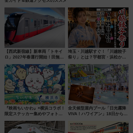
全ガイド＆鉄道アクセスのススメ
【西武新宿線】新車両「トキイ
埼玉・川越駅すぐ！「川越餃子
ロ」2027年春運行開始！田無・
祭り」とは？宇都宮・浜松から
新所沢にも停車 2028年春には
ご当地和牛まで全国の人気餃子
「第2弾」も
を食べ比べ【7月25日・26日開
催】
『映画ちいかわ』×横浜コラボ！
全天候型屋内プール「日光霧降
限定ステッカー集めやフォトス
VIVA！ハワイアン」18日から営
ポット、特別花火でみなとみら
業開始 小さなお子様連れのフ
いを満喫しよう（花火鑑賞会応
ァミリーから大人まで幅広い世
募は7/12まで！）
代が一日中楽しる夏のリゾート