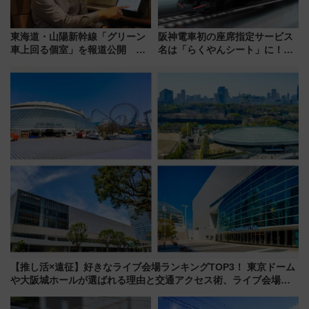
東海道・山陽新幹線「グリーン
阪神電車初の座席指定サービス
車上回る個室」を報道公開 プ
名は「らくやんシート」に！新
ライベート感備えた上質な空間
型3000系で大阪梅田～山陽姫路
を快適移動
【推し活×遠征】好きなライブ会場ランキングTOP3！ 東京ドーム
や大阪城ホールが選ばれる理由と交通アクセス術、ライブ会場に
何を求める？