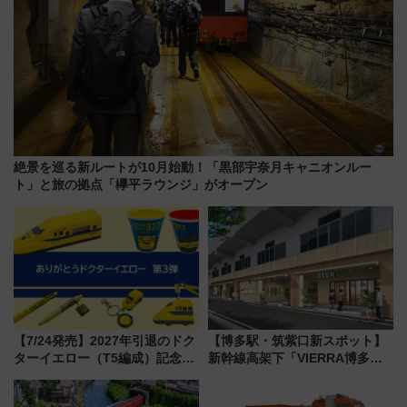
絶景を巡る新ルートが10月始動！「黒部宇奈月キャニオンルー
ト」と旅の拠点「欅平ラウンジ」がオープン
【7/24発売】2027年引退のドク
【博多駅・筑紫口新スポット】
ターイエロー（T5編成）記念グ
新幹線高架下「VIERRA博多テ
ッズ7種が登場！ 新幹線車内放
ラス」が9/18開業！九州初出店
送の目覚まし時計など通販・販
など注目の全6店舗 「博多活憩