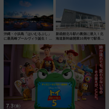
「いつから何が変わるか」徹底
ー当時の停車駅」を再現 運転
解説！
時刻や特急券の買い方を紹介
沖縄・小浜島「はいむるぶし」
新函館北斗駅の裏側に潜入！北
に最高峰プールヴィラ誕生！ 石
海道新幹線開業10周年で駅長
垣島から船で向かう究極のご褒
室・地下通路など公開イベン
美旅「何もしない贅沢」を体験
ト 参加方法や体験内容を紹介
してみない？