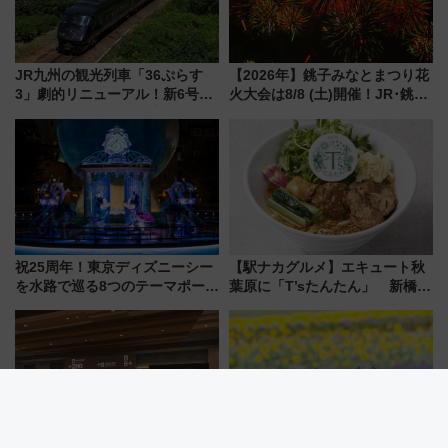
JR九州の観光列車「36ぷらす
【2026年】銚子みなとまつり花
3」劇的リニューアル！新6号車
火大会は8/8 (土)開催！JR･銚子
“1〜2名用グリーン個室”と曜日
電鉄の臨時列車やアクセス情
別 “プレミアムランチ”導入･ル
報、利根川に咲く8,000発の大迫
ートや価格など解説
力＆屋台を満喫
祝25周年！東京ディズニーシー
【駅ナカグルメ】エキュート秋
を水路で巡る8つのテーマポート
葉原に「T’sたんたん」 新橋に
と限定デコレーションを解説
551蓬莱のDNAを継ぐ「東京豚
饅」、オムライス専門店「肉と
たまご」新グルメ続々登場！
【2026年8月】