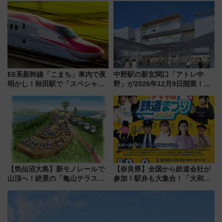
1億円出資で挑む新時代のまちづ
遊び方を解説！（7/10発売開
くりとは？
始）
E6系新幹線「こまち」車内で夜
中野駅の新玄関口「アトレ中
明かし！秋田駅で「スペシャル
野」が2026年12月9日開業！新
ナイト」8月開催、料金や予約方
改札直結で屋上BBQも楽しめる
法は？
注目スポット
【気仙沼大島】新モノレールで
【奈良県】全国から鉄道会社が
山頂へ！絶景の「亀山テラス
参加！駅弁も大集合！「大和鉄
360°」が7月19日オープン、休
道まつり2026」が8月8日・9日
暇村のお得な日帰りプランも登
に開催決定
場