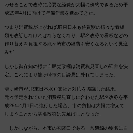
わせることで改称に必要な経費が大幅に倹約できるため平
成29年4月に向けて準備作業を進めてきた。
つまり消費税が上がればJR東日本も佐貫駅の様々な看板
類を改訂しなければならなくなり、駅名改称で看板などの
作り替えを負担する龍ヶ崎市の経費も安くなるという見込
みだ
しかし御存知の様に自民党政権は消費税見直しの延伸を決
定。これにより龍ヶ崎市の目論見は外れてしまった。
龍ヶ崎市がJR東日本水戸支社と対応を協議した結果、
元々予定されていた消費税見直しに合わせた駅名改称を平
成29年4月1日に強行した場合、市の負担は大幅に増えて
しまうことから駅名改称は先延ばしとなった。
しかしながら、本市の玄関口である、常磐線の駅名に自