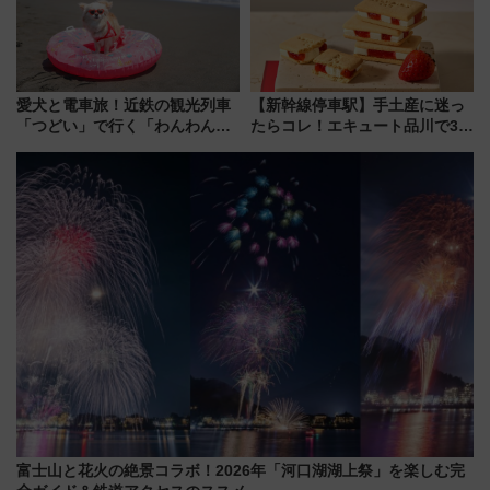
愛犬と電車旅！近鉄の観光列車
【新幹線停車駅】手土産に迷っ
「つどい」で行く「わんわん列
たらコレ！エキュート品川で3年
車」第5弾！海辺のBBQも楽し
連続売上1位を獲得した定番手土
める日帰りツアー
産スイーツとは？
富士山と花火の絶景コラボ！2026年「河口湖湖上祭」を楽しむ完