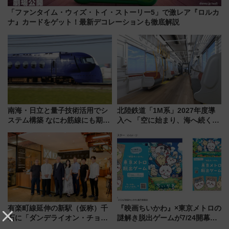
「ファンタイム・ウィズ・トイ・ストーリー5」で激レア『ロルカ
ナ』カードをゲット！最新デコレーションも徹底解説
南海・日立と量子技術活用でシ
北陸鉄道「1M系」2027年度導
ステム構築 なにわ筋線にも期待
入へ 「空に始まり、海へ続く」
乗務員・車両計画作業を短縮へ
白山比咩神社をモチーフにした
神秘的なデザイン
有楽町線延伸の新駅（仮称）千
『映画ちいかわ』×東京メトロの
石に「ダンデライオン・チョコ
謎解き脱出ゲームが7/24開幕！
レート」が出店！ 東京メトロが
オリジナル24時間券の買い方と