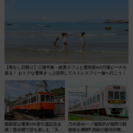
【車なし日帰り】三浦半島・絶景カフェと透明度AA穴場ビーチを
巡る！ おトクな電車きっぷ活用してストレスフリー旅へ行こう！
箱根登山電車100形引退記念企
乃木坂46一ノ瀬美空が福岡で鉄
画！窓全開で涼を楽しむ「天然
道旅を満喫⁈ 西鉄の観光列車