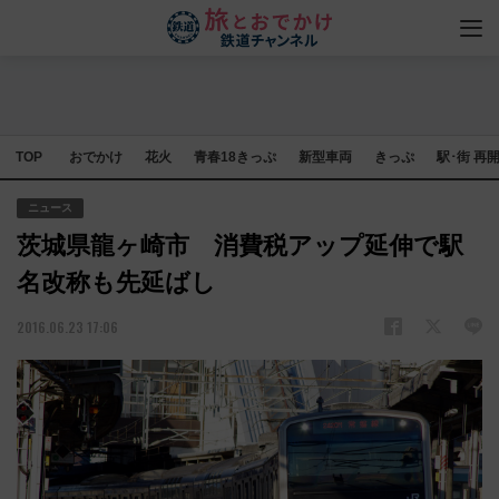
TOP
おでかけ
花火
青春18きっぷ
新型車両
きっぷ
駅･街 再
ニュース
茨城県龍ヶ崎市 消費税アップ延伸で駅
名改称も先延ばし
2016.06.23 17:06