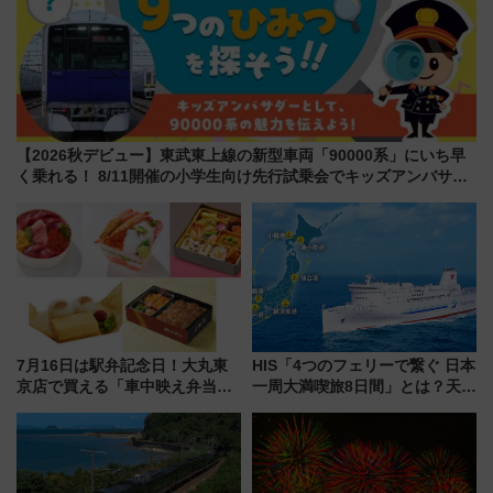
【2026秋デビュー】東武東上線の新型車両「90000系」にいち早
く乗れる！ 8/11開催の小学生向け先行試乗会でキッズアンバサダ
ーになろう
7月16日は駅弁記念日！大丸東
HIS「4つのフェリーで繋ぐ 日本
京店で買える「車中映え弁当」
一周大満喫旅8日間」とは？天橋
フェア【2026年夏】
立・小樽・日光東照宮など全国
の絶景＆限定グルメを網羅！煩
雑な手続きも不要でお手軽に楽
しめるプランが登場