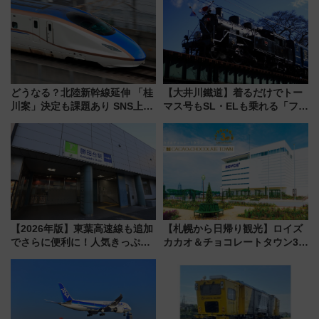
どうなる？北陸新幹線延伸 「桂
【大井川鐵道】着るだけでトー
川案」決定も課題あり SNS上の
マス号もSL・ELも乗れる「フリ
声は
ーきっぷTシャツ」8月6日より
受注販売
【2026年版】東葉高速線も追加
【札幌から日帰り観光】ロイズ
でさらに便利に！人気きっぷ
カカオ＆チョコレートタウン3周
「サンキューちばフリーパス」
年！ 9月は入場料半額やチョコ
今年も発売 秋・早春に千葉県を
詰め放題を開催、ロイズタウン
巡るなら使い勝手・コスパ抜群
駅からのアクセスも