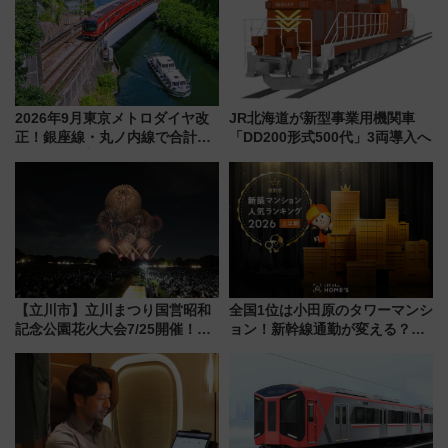
売店舗まとめ
通り」も一新
2026年9月東京メトロダイヤ改
JR北海道が新型事業用機関車
正！銀座線・丸ノ内線で合計
「DD200形式500代」3両導入へ
212本の大増発、混雑緩和に期
待
【立川市】立川まつり国営昭和
全国1位は小田原のタワーマンシ
記念公園花火大会7/25開催！
ョン！新幹線通勤が変える？
5000発の花火が夜を彩る 今年は
「住みたい街」の最新トレンド
混雑に要注意、その理由は
【新築マンション人気ランキン
グ】