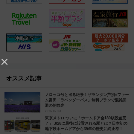
オススメ記事
ノロッコ号と巡る絶景！ザランタン芦別×ファー
ム富田「ラベンダーバス」無料プランで混雑回
避の朝観光
2026.07.03
東京メトロ ついに「ホームドア全180駅設置完
了」 3/28に最後に設置される駅とは？日本初の
地下鉄ホームドアから35年の歴史に終止符！
2026.03.28