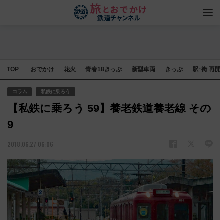
TOP
おでかけ
花火
青春18きっぷ
新型車両
きっぷ
駅･街 再
コラム
私鉄に乗ろう
【私鉄に乗ろう 59】養老鉄道養老線 その
9
2018.06.27 06:06