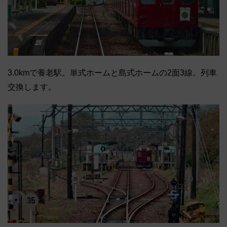
3.0kmで養老駅。単式ホームと島式ホームの2面3線。列車
交換します。