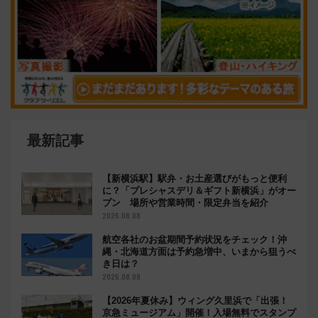
最新記事
【新横浜駅】駅弁・お土産選びがもっと便利
に？「プレシャスデリ＆ギフト新横浜」がオー
プン 場所や営業時間・限定弁当を紹介
2026.08.08
航空各社のお盆期間予約状況をチェック！沖
縄・北海道方面は予約急増中、いまから狙うべ
き日は？
2026.08.08
【2026年夏休み】ウィング久里浜で「出張！
京急ミュージアム」開催！入場無料でスタンプ