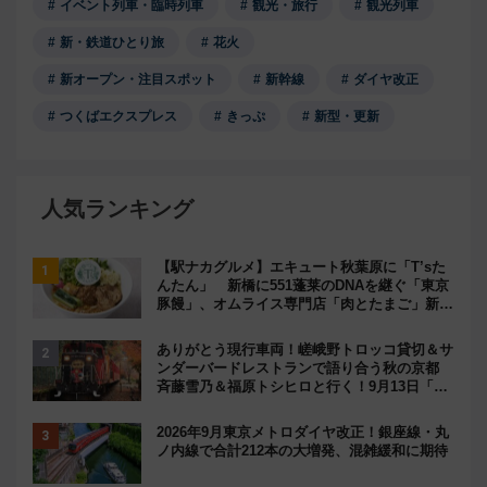
イベント列車・臨時列車
観光・旅行
観光列車
新・鉄道ひとり旅
花火
新オープン・注目スポット
新幹線
ダイヤ改正
つくばエクスプレス
きっぷ
新型・更新
人気ランキング
【駅ナカグルメ】エキュート秋葉原に「T’sた
んたん」 新橋に551蓬莱のDNAを継ぐ「東京
豚饅」、オムライス専門店「肉とたまご」新グ
ルメ続々登場！【2026年8月】
ありがとう現行車両！嵯峨野トロッコ貸切＆サ
ンダーバードレストランで語り合う秋の京都
斉藤雪乃＆福原トシヒロと行く！9月13日「京
都の鉄道満喫ツアー」開催
2026年9月東京メトロダイヤ改正！銀座線・丸
ノ内線で合計212本の大増発、混雑緩和に期待