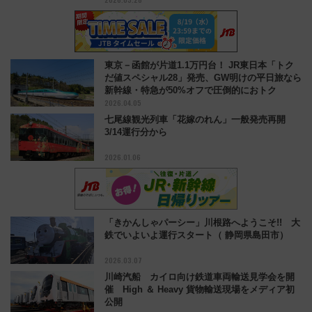
東京－函館が片道1.1万円台！ JR東日本「トク
だ値スペシャル28」発売、GW明けの平日旅なら
新幹線・特急が50%オフで圧倒的におトク
2026.04.05
七尾線観光列車「花嫁のれん」一般発売再開
3/14運行分から
2026.01.06
「きかんしゃパーシー」川根路へようこそ!! 大
鉄でいよいよ運行スタート（ 静岡県島田市）
2026.03.07
川崎汽船 カイロ向け鉄道車両輸送見学会を開
催 High ＆ Heavy 貨物輸送現場をメディア初
公開