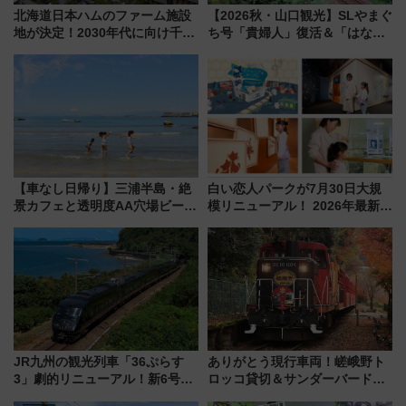
北海道日本ハムのファーム施設
【2026秋・山口観光】SLやまぐ
地が決定！2030年代に向け千歳
ち号「貴婦人」復活＆「はなあ
線沿線が一大野球エリア
かり」初走行区間も！山口DCの
注目観光列車まとめ きっぷの取
り方は？
【車なし日帰り】三浦半島・絶
白い恋人パークが7月30日大規
景カフェと透明度AA穴場ビーチ
模リニューアル！ 2026年最新の
を巡る！ おトクな電車きっぷ活
新エリア・工場見学の見どころ
用してストレスフリー旅へ行こ
と料金・アクセスを徹底解説
う！
（札幌市）
JR九州の観光列車「36ぷらす
ありがとう現行車両！嵯峨野ト
3」劇的リニューアル！新6号車
ロッコ貸切＆サンダーバードレ
“1〜2名用グリーン個室”と曜日
ストランで語り合う秋の京都