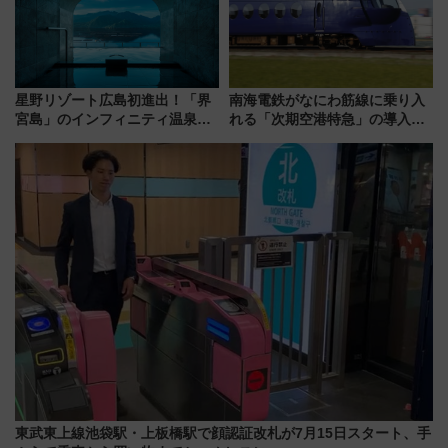
星野リゾート広島初進出！「界
南海電鉄がなにわ筋線に乗り入
宮島」のインフィニティ温泉と
れる「次期空港特急」の導入を
古式サウナ「石風呂」を大解剖
決定！ピニンファリーナによる
宿泊料金・アクセスは？（2026
日本初の鉄道デザイン
年7月23日開業）
東武東上線池袋駅・上板橋駅で顔認証改札が7月15日スタート、手