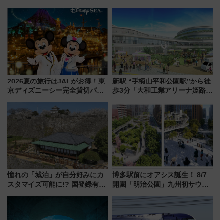
「ヤエチカ」2026年夏の「ひん
5000発の花火が夜を彩る 今年は
やり＆スタミナグルメ」6選【新
混雑に要注意、その理由は
店舗も！】
2026夏の旅行はJALがお得！東
新駅 “手柄山平和公園駅”から徒
京ディズニーシー完全貸切パー
歩3分「大和工業アリーナ姫路」
ティー招待券が当たるキャンペ
10月開業！Novelbright公演 や
ーン始まる 条件は「夏の国内
大相撲巡業など 豪華イベントと
線に2回搭乗」
アクセス
憧れの「城泊」が自分好みにカ
博多駅前にオアシス誕生！ 8/7
スタマイズ可能に!? 国登録有形
開園「明治公園」九州初サウナ
文化財・丸亀城「延寿閣別館」
TOTOPAや日本一のピザなど絶
にオーダーメイド型の宿泊プラ
品グルメ登場で駅前の過ごし方
ンが誕生！
はどう変わる？