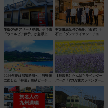
愛媛OV新アリーナ構想、伊予市
有楽町線延伸の新駅（仮称）千
「ウェルピア伊予」が急浮上！
石に「ダンデライオン・チョコ
サイボウズ青野社長の参加表明
レート」が出店！ 東京メトロが
で探る鉄道アクセスの未来
1億円出資で挑む新時代のまちづ
くりとは？
2026年夏は那智勝浦へ！熊野灘
【群馬県】たんばらラベンダー
に面した「特選」白砂ビーチは
パーク「約3万株のラベンダー」
必見 「第17回那智勝浦町花火大
が見頃！新幹線＆無料送迎バス
会」は8月11日開催！
で都心から約1時間半で夏の絶景
を！