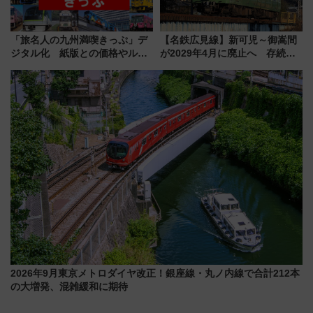
「旅名人の九州満喫きっぷ」デ
【名鉄広見線】新可児～御嵩間
ジタル化 紙版との価格やルー
が2029年4月に廃止へ 存続協
ルの違いを解説
議終了で100年の歴史に幕
2026年9月東京メトロダイヤ改正！銀座線・丸ノ内線で合計212本
の大増発、混雑緩和に期待