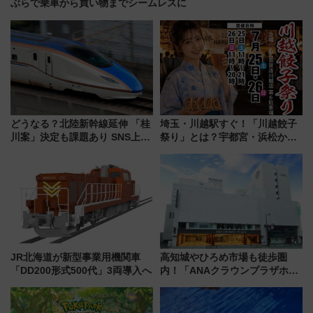
ぶらで乗車から買い物までシームレスに
どうなる？北陸新幹線延伸 「桂
埼玉・川越駅すぐ！「川越餃子
川案」決定も課題あり SNS上の
祭り」とは？宇都宮・浜松から
声は
ご当地和牛まで全国の人気餃子
を食べ比べ【7月25日・26日開
催】
JR北海道が新型事業用機関車
高知城やひろめ市場も徒歩圏
「DD200形式500代」3両導入へ
内！「ANAクラウンプラザホテ
ル高知」が8月開業