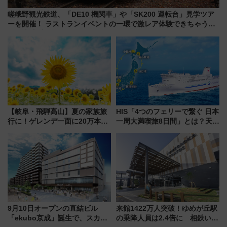
嵯峨野観光鉄道、「DE10 機関車」や「SK200 運転台」見学ツア
ーを開催！ ラストランイベントの一環で激レア体験できちゃうか
も 参加方法やスケジュールをご紹介
【岐阜・飛騨高山】夏の家族旅
HIS「4つのフェリーで繋ぐ 日本
行に！ゲレンデ一面に20万本の
一周大満喫旅8日間」とは？天橋
ひまわりが咲き誇る「アルコピ
立・小樽・日光東照宮など全国
アひまわり園」開園
の絶景＆限定グルメを網羅！煩
雑な手続きも不要でお手軽に楽
しめるプランが登場
9月10日オープンの直結ビル
来館1422万人突破！ゆめが丘駅
「ekubo京成」誕生で、スカイ
の乗降人員は2.4倍に 相鉄いず