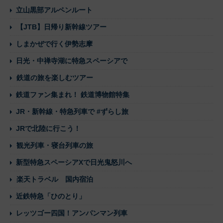
立山黒部アルペンルート
【JTB】日帰り新幹線ツアー
しまかぜで行く伊勢志摩
日光・中禅寺湖に特急スペーシアで
鉄道の旅を楽しむツアー
鉄道ファン集まれ！ 鉄道博物館特集
JR・新幹線・特急列車で #ずらし旅
JRで北陸に行こう！
観光列車・寝台列車の旅
新型特急スペーシアXで日光鬼怒川へ
楽天トラベル 国内宿泊
近鉄特急「ひのとり」
レッツゴー四国！アンパンマン列車