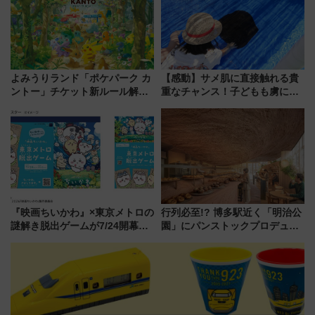
よみうりランド「ポケパーク カ
【感動】サメ肌に直接触れる貴
ントー」チケット新ルール解
重なチャンス！子どもも虜にな
説！購入制限の緩和と入場時の
る鴨川シーワールド「エイとサ
本人確認が11月スタート
メのタッチングプール」【夏休
み限定企画】
『映画ちいかわ』×東京メトロの
行列必至!? 博多駅近く「明治公
謎解き脱出ゲームが7/24開幕！
園」にパンストックプロデュー
オリジナル24時間券の買い方と
スの新業態『Land Bageri』8/7
遊び方を解説！（7/10発売開
オープン 秋からはビストロ営業
始）
も！