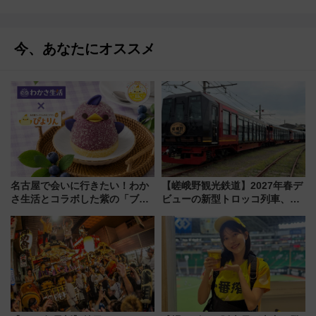
今、あなたにオススメ
名古屋で会いに行きたい！わか
【嵯峨野観光鉄道】2027年春デ
さ生活とコラボした紫の「ブル
ビューの新型トロッコ列車、い
ーベリーぴよりん」期間限定販
よいよ試運転開始へ！現行車両
売
は2026年で引退