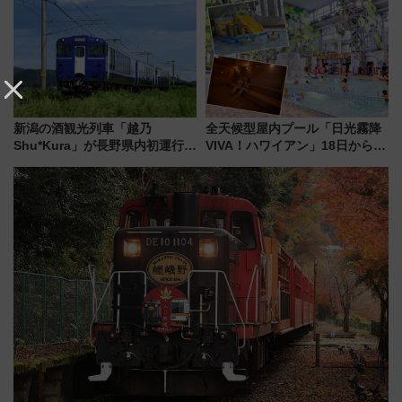
別 “プレミアムランチ”導入･ル
斉藤雪乃＆福原トシヒロと行
ートや価格など解説
く！9月13日「京都の鉄道満喫
ツアー」開催
新潟の酒観光列車「越乃
全天候型屋内プール「日光霧降
Shu*Kura」が長野県内初運行！
VIVA！ハワイアン」18日から営
地酒と食を味わう信州プレDC特
業開始 小さなお子様連れのフ
別企画
ァミリーから大人まで幅広い世
代が一日中楽しる夏のリゾート
を楽しんで