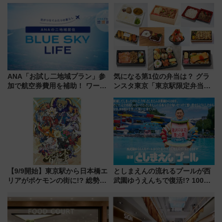
ライナーも停まる巨大ハブ駅・
み野線「ゆめが丘ソラトス」2周
新鎌ヶ谷はどう変わる？ 全テナ
年祭にそうにゃん＆DB.スター
ント情報も公開！
マンが登場
ANA「お試し二地域プラン」参
気になる第1位の弁当は？ グラ
加で航空券費用を補助！ ワーケ
ンスタ東京「東京駅限定弁当
ーションや週末移住に最適な自
2026 売上ランキング」
治体は？ 2026年は対象のエリア
が拡大！
【9/9開始】東京駅から日本橋エ
としまえんの流れるプールが西
リアがポケモンの街に!? 総勢
武園ゆうえんちで復活!? 100周
100匹以上が出現「レジェンド
年記念企画＆「春日のうん○スラ
リサーチ」本格謎解き・グッズ
イダー」に注目 2026年夏は所
情報まとめ
沢へ遊びに行こう