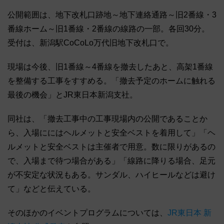
公開範囲は、地下改札口跡地～地下連絡通路～旧2番線・3
番線ホーム～旧1番線・2番線の線路の一部。各回30分。
受付は、新潟駅CoCoLo万代旧地下改札口で。
現場は今後、旧1番線～4番線を撤去したあと、高架1番線
を整備する工事をすすめる。「撤去予定のホームに触れる
最後の機会」とJR東日本新潟支社。
同社は、「撤去工事中の工事現場内の公開であることか
ら、入場ににはヘルメットと安全ベストを着用して」「ヘ
ルメットと安全ベストは主催者で用意。数に限りがあるの
で、入場まで待つ場合がある」「線路に降りる場合、足元
が不安定な状況もある。サンダル、ハイヒールなどは避け
て」などと伝えている。
そのほかのイベントプログラムについては、
JR東日本 新