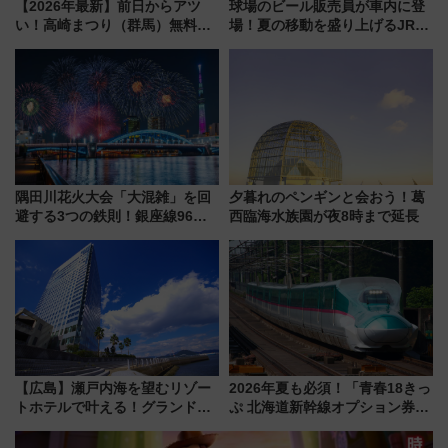
【2026年最新】前日からアツ
球場のビール販売員が車内に登
い！高崎まつり（群馬）無料観
場！夏の移動を盛り上げるJR九
覧エリアから初開催100人みこ
州「ビール新幹線」7月31日・8
しまで
月7日限定 ソフトバンクホーク
スとコラボ
隅田川花火大会「大混雑」を回
夕暮れのペンギンと会おう！葛
避する3つの鉄則！銀座線96本
西臨海水族園が夜8時まで延長
増発･浅草線臨時ダイヤ･スカイ
ツリー駅の規制まとめ 7/25開催
（2026年）
【広島】瀬戸内海を望むリゾー
2026年夏も必須！「青春18きっ
トホテルで叶える！グランドプ
ぷ 北海道新幹線オプション券」
リンスホテル広島のフォトウエ
自動改札対応ルールと途中下車
ディング＆カジュアルパーティ
の罠