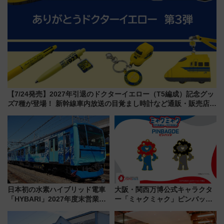
【7/24発売】2027年引退のドクターイエロー（T5編成）記念グッ
ズ7種が登場！ 新幹線車内放送の目覚まし時計など通販・販売店舗
まとめ
日本初の水素ハイブリッド電車
大阪・関西万博公式キャラクタ
「HYBARI」2027年度末営業運
ー「ミャクミャク」ピンバッジ
転へ 鉄道・発電・まちづくり
新登場！関西の駅構内などで7月
で水素利活用が加速
中旬発売