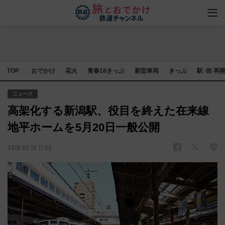
TOP
おでかけ
花火
青春18きっぷ
新型車両
きっぷ
駅･街 再
ニュース
高架化する新潟駅、役目を終えた在来線
地平ホームを5月20日一般公開
2018.05.16 11:05