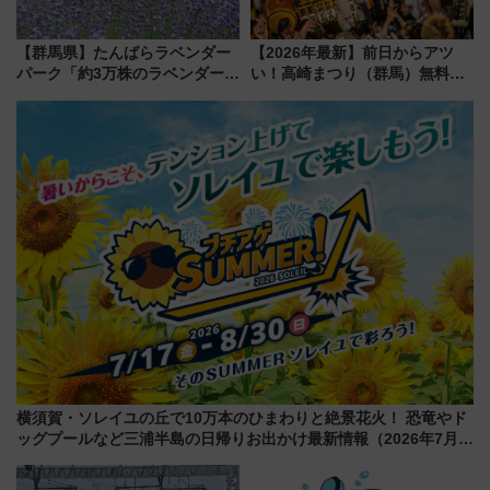
【群馬県】たんばらラベンダー
【2026年最新】前日からアツ
パーク「約3万株のラベンダー」
い！高崎まつり（群馬）無料観
が見頃！新幹線＆無料送迎バス
覧エリアから初開催100人みこ
で都心から約1時間半で夏の絶景
しまで
を！
横須賀・ソレイユの丘で10万本のひまわりと絶景花火！ 恐竜やド
ッグプールなど三浦半島の日帰りお出かけ最新情報（2026年7月
17日～開催）