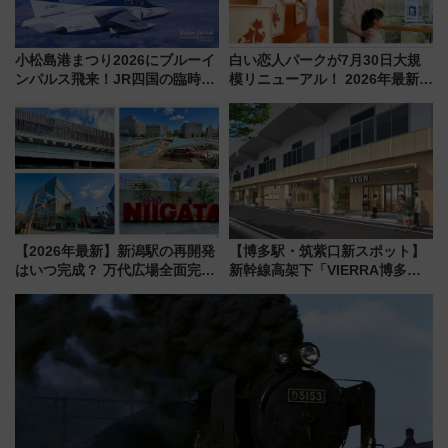
小松島港まつり2026にブルーイ
白い恋人パークが7月30日大規
ンパルス飛来！JR四国の臨時ダ
模リニューアル！ 2026年最新の
イヤや駐車場予約を徹底解説
新エリア・工場見学の見どころ
と料金・アクセスを徹底解説
（札幌市）
【2026年最新】新潟駅の再開発
【博多駅・筑紫口新スポット】
はいつ完成？ 万代広場全面完成
新幹線高架下「VIERRA博多テ
から「にいがた2キロ」・古町再
ラス」が9/18開業！九州初出店
開発、バスタ新潟構想まで徹底
など注目の全6店舗 「博多活憩
解説！
通り」も一新