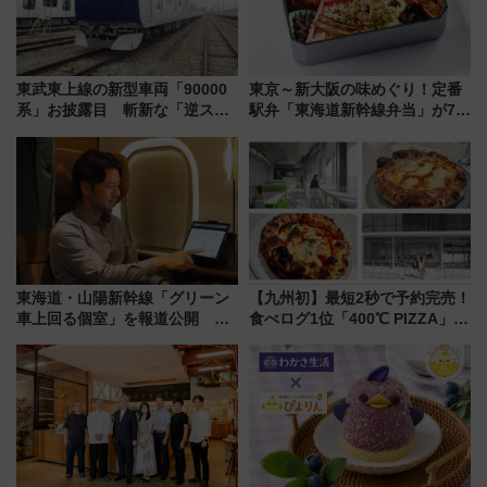
東武東上線の新型車両「90000
東京～新大阪の味めぐり！定番
系」お披露目 斬新な「逆スラ
駅弁「東海道新幹線弁当」が7月
ント式」の先頭形状と明るく開
21日にリニューアル発売
放的な車内空間に注目、デビュ
ーは9月
東海道・山陽新幹線「グリーン
【九州初】最短2秒で予約完売！
車上回る個室」を報道公開 プ
食べログ1位「400℃ PIZZA」が
ライベート感備えた上質な空間
博多駅すぐの明治公園に8/7オー
プン。もつ鍋風など限定メニュ
ーも