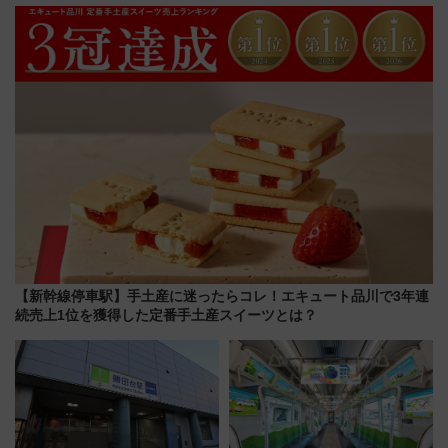
川花火クルーズはデパ地下グル
212本の大増発、混雑緩和に期
メも持ち込みOK
待
【新幹線停車駅】手土産に迷ったらコレ！エキュート品川で3年連
続売上1位を獲得した定番手土産スイーツとは？