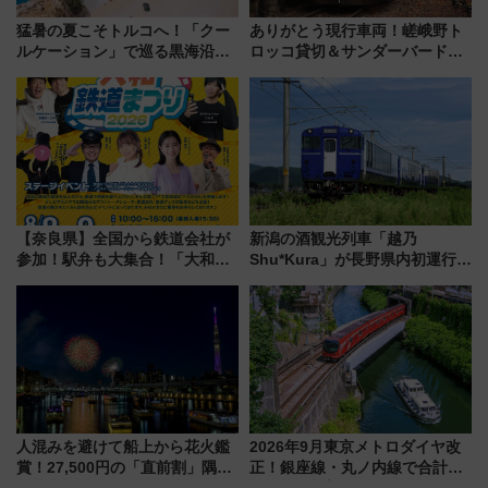
猛暑の夏こそトルコへ！「クー
ありがとう現行車両！嵯峨野ト
ルケーション」で巡る黒海沿岸
ロッコ貸切＆サンダーバードレ
やエーゲ海の避暑リゾート 関
ストランで語り合う秋の京都
連検索数が前年比237％増、ナ
斉藤雪乃＆福原トシヒロと行
ショジオも認める『2026年に訪
く！9月13日「京都の鉄道満喫
れるべき世界の旅先』
ツアー」開催
【奈良県】全国から鉄道会社が
新潟の酒観光列車「越乃
参加！駅弁も大集合！「大和鉄
Shu*Kura」が長野県内初運行！
道まつり2026」が8月8日・9日
地酒と食を味わう信州プレDC特
に開催決定
別企画
人混みを避けて船上から花火鑑
2026年9月東京メトロダイヤ改
賞！27,500円の「直前割」隅田
正！銀座線・丸ノ内線で合計