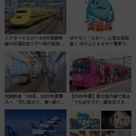
ドクターイエロー＆500系新幹
ポケモン「ヌオー」と巡る高知
線の引退記念ツアー秋の追加企
旅！ ポケふた＆ヌオー電車で楽
画が決定！乗車体験やグッズ・
しむ鉄道スタンプラリーで土佐
ホテル情報まとめ
路の絶景と絶品グルメを満喫！
（7月18日スタート）
北陸鉄道「1M系」2027年度導
【2026年夏】富士急行線で巡る
入へ 「空に始まり、海へ続く」
「うちはサスケ」誕生日スタン
白山比咩神社をモチーフにした
プラリー！富士急ハイランド限
神秘的なデザイン
定グルメ＆グッズ徹底ガイド