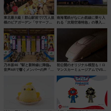
東北最大級！郡山駅前で7万人規
南海電鉄がなにわ筋線に乗り入
模のビアガーデン「サマーフェ
れる「次期空港特急」の導入を
スタ IN KORIYAMA 2026」
決定！ピニンファリーナによる
7/24-26開催！ 有料席はJRE
日本初の鉄道デザイン
MALLで予約可能
乃木坂46〝駅と新幹線に降臨〟
初公開のオリジナル模型も！ロ
音声ARで響くメンバーの声「真
マンスカーミュージアムでVSE
夏の全国ツアー2026」
の設計秘話に迫る企画展が7月
15日スタート