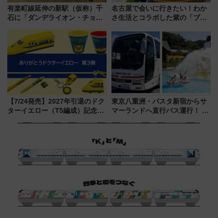
有楽町線延伸の新駅（仮称）千
名古屋で会いに行きたい！わか
石に「ダンデライオン・チョコ
さ生活とコラボした紫の「ブル
レート」が出店！ 東京メトロが
ーベリーぴよりん」期間限定販
1億円出資で挑む新時代のまちづ
売
くりとは？
【7/24発売】2027年引退のドク
東京八重洲・バスタ新宿からサ
ターイエロー（T5編成）記念グ
マーランドへ直行バス運行！ お
ッズ7種が登場！ 新幹線車内放
トクな1Dayパスで夏のプールと
送の目覚まし時計など通販・販
推し活を楽しもう！（2026年
売店舗まとめ
8/1～31）