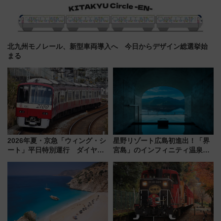
北九州モノレール、新型車両導入へ 今日からデザイン総選挙始
まる
2026年夏・京急「ウィング・シ
星野リゾート広島初進出！「界
ート」平日特別運行 ダイヤ・
宮島」のインフィニティ温泉と
乗車方法を解説！2階建てバスや
古式サウナ「石風呂」を大解剖
三浦海岸を堪能できるお出かけ
宿泊料金・アクセスは？（2026
プランもご紹介
年7月23日開業）