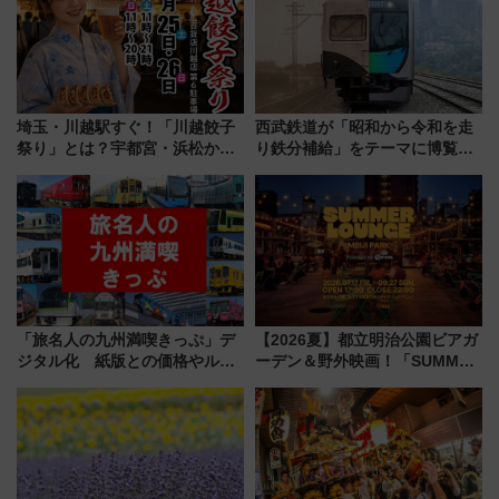
埼玉・川越駅すぐ！「川越餃子
西武鉄道が「昭和から令和を走
祭り」とは？宇都宮・浜松から
り鉄分補給」をテーマに博覧会
ご当地和牛まで全国の人気餃子
を実施！くすのきホールで8月
を食べ比べ【7月25日・26日開
14日から 新車両「トキイロ」体
催】
験ブースも アクセスや申込方法
を解説
「旅名人の九州満喫きっぷ」デ
【2026夏】都立明治公園ビアガ
ジタル化 紙版との価格やルー
ーデン＆野外映画！「SUMMER
ルの違いを解説
LOUNGE」のアクセスと上映ス
ケジュール 夜風とビール、映画
を満喫！