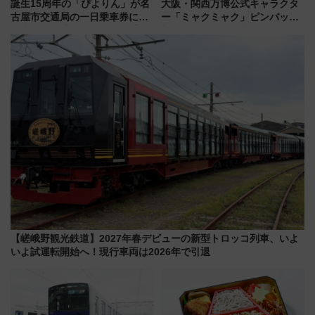
誕生15周年の「ぴよりん」が名
大阪・関西万博公式キャラクタ
古屋市交通局の一日乗車券に！
ー「ミャクミャク」ピンバッジ
東山線では貸切電車も登場【限
新登場！関西の駅構内などで7月
定1万5000枚】
中旬発売
【嵯峨野観光鉄道】2027年春デビューの新型トロッコ列車、いよ
いよ試運転開始へ！現行車両は2026年で引退