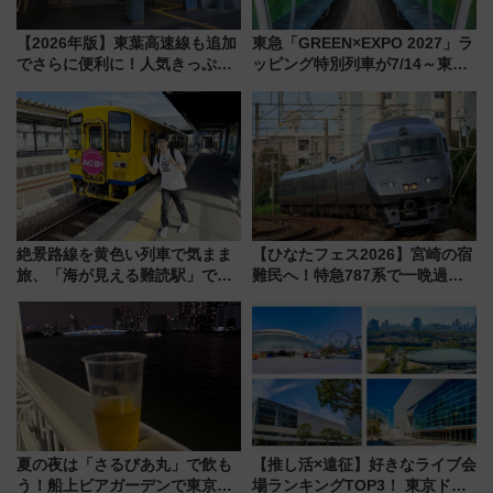
【2026年版】東葉高速線も追加
東急「GREEN×EXPO 2027」ラ
でさらに便利に！人気きっぷ
ッピング特別列車が7/14～東
「サンキューちばフリーパス」
横・田園都市・目黒線でデビュ
今年も発売 秋・早春に千葉県を
ー！ 注目の編成やデザインまと
巡るなら使い勝手・コスパ抜群
め
絶景路線を黄色い列車で気まま
【ひなたフェス2026】宮崎の宿
旅、「海が見える難読駅」で幸
難民へ！特急787系で一晩過ご
せの黄色いハンカチに願いを
せる夜間滞在型イベント「スワ
「新・鉄道ひとり旅」279回目
ローおひさま」が救世主に？
の舞台は「島原鉄道」
夏の夜は「さるびあ丸」で飲も
【推し活×遠征】好きなライブ会
う！船上ビアガーデンで東京湾
場ランキングTOP3！ 東京ドー