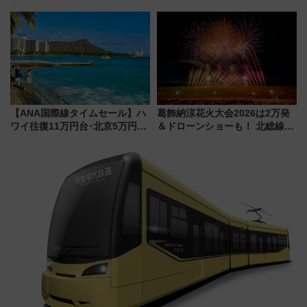
の夜景を眺めながら軽く一
ムや大阪城ホールが選ばれる理
杯……工場直送生ビールや島グ
由と交通アクセス術、ライブ会
ルメが美味い
場に何を求める？
【ANA国際線タイムセール】ハ
葛飾納涼花火大会2026は2万発
ワイ往復11万円台･北京5万円台
＆ドローンショーも！ 北総線を
～、憧れのビジネスクラスも！
使った穴場アクセスや臨時列
来春のGW旅行まで狙える激ア
車、観覧スポット情報と周辺観
ツ路線まとめ（8/10まで）
光まとめ（7/28開催）