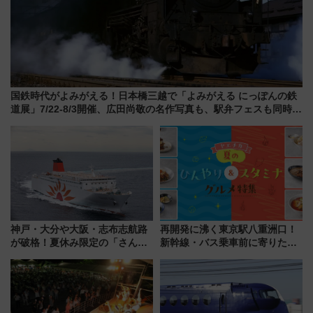
国鉄時代がよみがえる！日本橋三越で「よみがえる にっぽんの鉄
道展」7/22-8/3開催、広田尚敬の名作写真も、駅弁フェスも同時開
催！
神戸・大分や大阪・志布志航路
再開発に沸く東京駅八重洲口！
が破格！夏休み限定の「さんふ
新幹線・バス乗車前に寄りたい
らわあスペシャルセール」スタ
「ヤエチカ」2026年夏の「ひん
ート 夕朝食ビュッフェ付きで
やり＆スタミナグルメ」6選【新
快適な船旅はいかが？
店舗も！】