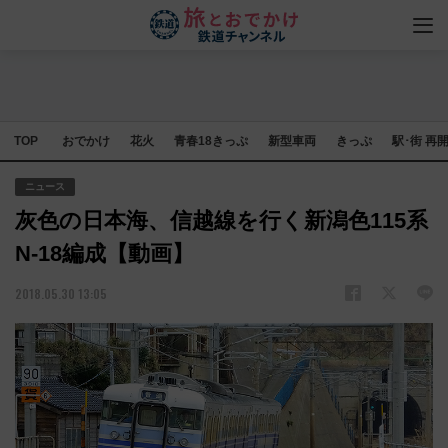
TOP
おでかけ
花火
青春18きっぷ
新型車両
きっぷ
駅･街 再
ニュース
灰色の日本海、信越線を行く新潟色115系
N-18編成【動画】
2018.05.30 13:05