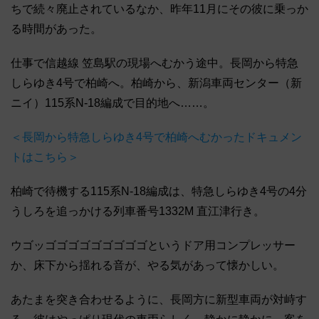
ちで続々廃止されているなか、昨年11月にその彼に乗っか
る時間があった。
仕事で信越線 笠島駅の現場へむかう途中。長岡から特急
しらゆき4号で柏崎へ。柏崎から、新潟車両センター（新
ニイ）115系N-18編成で目的地へ……。
＜長岡から特急しらゆき4号で柏崎へむかったドキュメン
トはこちら＞
柏崎で待機する115系N-18編成は、特急しらゆき4号の4分
うしろを追っかける列車番号1332M 直江津行き。
ウゴッゴゴゴゴゴゴゴゴゴというドア用コンプレッサー
か、床下から揺れる音が、やる気があって懐かしい。
あたまを突き合わせるように、長岡方に新型車両が対峙す