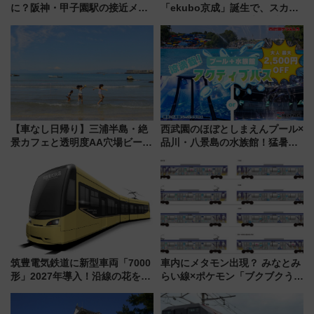
に？阪神・甲子園駅の接近メロ
「ekubo京成」誕生で、スカイ
ディがVaundy「かげろう」×向
ライナーも停まる巨大ハブ駅・
谷実アレンジの特別仕様へ、8月
新鎌ヶ谷はどう変わる？ 全テナ
5日始発から
ント情報も公開！
【車なし日帰り】三浦半島・絶
西武園のほぼとしまえんプール×
景カフェと透明度AA穴場ビーチ
品川・八景島の水族館！猛暑を
を巡る！ おトクな電車きっぷ活
乗り切る「アクティブパス」で
用してストレスフリー旅へ行こ
夏休みをお得に楽しむ！
う！
筑豊電気鉄道に新型車両「7000
車内にメタモン出現？ みなとみ
形」2027年導入！沿線の花をイ
らい線×ポケモン「ブクブクうみ
メージしたイエローを採用 車
ぞこの街」ラッピング電車が運
内は落ち着いたゆとりある空間
行開始に！ この夏は直通列車で