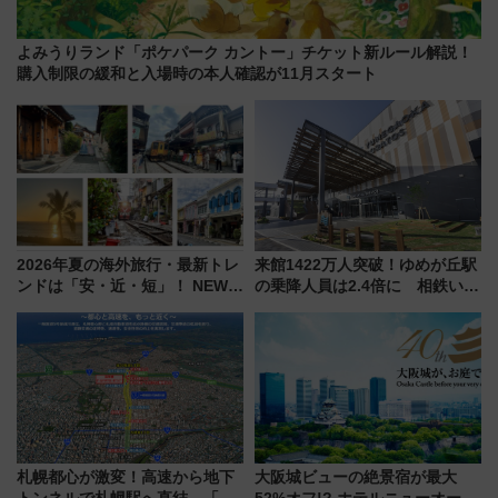
よみうりランド「ポケパーク カントー」チケット新ルール解説！
購入制限の緩和と入場時の本人確認が11月スタート
2026年夏の海外旅行・最新トレ
来館1422万人突破！ゆめが丘駅
ンドは「安・近・短」！ NEWT
の乗降人員は2.4倍に 相鉄いず
調査から読み解く、最新の人気
み野線「ゆめが丘ソラトス」2周
渡航先TOP5とは？ 円安時代の
年祭にそうにゃん＆DB.スター
旅行術
マンが登場
札幌都心が激変！高速から地下
大阪城ビューの絶景宿が最大
トンネルで札幌駅へ直結、「創
52%オフ!? ホテルニューオータ