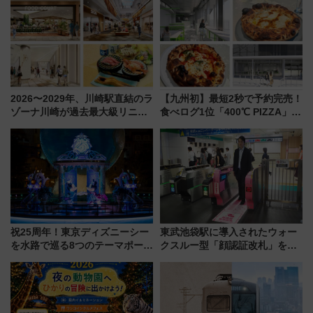
たな玄関口へ
に開催決定
2026〜2029年、川崎駅直結のラ
【九州初】最短2秒で予約完売！
ゾーナ川崎が過去最大級リニュ
食べログ1位「400℃ PIZZA」が
ーアル！ フードコート拡大など
博多駅すぐの明治公園に8/7オー
「いつから何が変わるか」徹底
プン。もつ鍋風など限定メニュ
解説！
ーも
祝25周年！東京ディズニーシー
東武池袋駅に導入されたウォー
を水路で巡る8つのテーマポート
クスルー型「顔認証改札」を見
と限定デコレーションを解説
る 低コストで「顔パス」実装