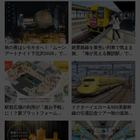
秋の夜はシモキタへ！「ムーン
絶景路線を黄色い列車で気まま
アートナイト下北沢2026」でイ
旅、「海が見える難読駅」で幸
マーシブシアターやアート巡り
せの黄色いハンカチに願いを
を満喫しよう
「新・鉄道ひとり旅」279回目
の舞台は「島原鉄道」
駅前広場の利用が「超お手軽」
ドクターイエロー＆500系新幹
に！？新プラットフォーム
線の引退記念ツアー秋の追加企
「HirakeBA」8月3日始動、ス
画が決定！乗車体験やグッズ・
マホで簡単申請 物販や演奏会な
ホテル情報まとめ
どに【JR東日本】