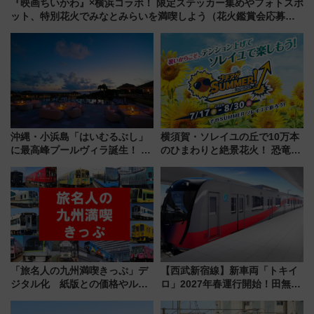
『映画ちいかわ』×横浜コラボ！ 限定ステッカー集めやフォトスポ
ット、特別花火でみなとみらいを満喫しよう（花火鑑賞会応募は
7/12まで！）
沖縄・小浜島「はいむるぶし」
横須賀・ソレイユの丘で10万本
に最高峰プールヴィラ誕生！ 石
のひまわりと絶景花火！ 恐竜や
垣島から船で向かう究極のご褒
ドッグプールなど三浦半島の日
美旅「何もしない贅沢」を体験
帰りお出かけ最新情報（2026年
してみない？
7月17日～開催）
「旅名人の九州満喫きっぷ」デ
【西武新宿線】新車両「トキイ
ジタル化 紙版との価格やルー
ロ」2027年春運行開始！田無・
ルの違いを解説
新所沢にも停車 2028年春には
「第2弾」も