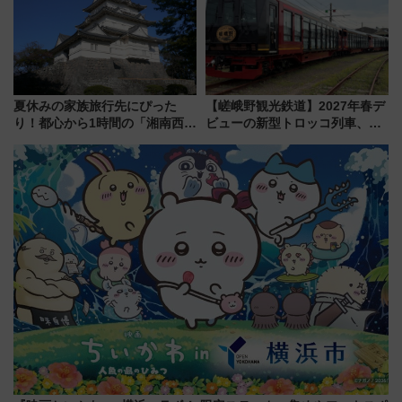
に
横浜へ！
夏休みの家族旅行先にぴった
【嵯峨野観光鉄道】2027年春デ
り！都心から1時間の「湘南西エ
ビューの新型トロッコ列車、い
リア」満喫ガイド 鎌倉・江の
よいよ試運転開始へ！現行車両
島とは異なる魅力を持つ今夏の
は2026年で引退
注目スポット