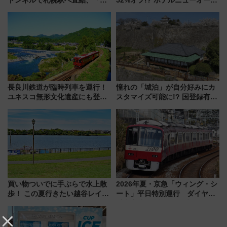
成川通都心アクセス道路」が7月
ニ大阪の40周年「夏のタイムセ
から本格着工、延長4.8km整備
ール」で秋の関西旅を豪華にす
事業の全貌
る方法（8月20日まで！）
長良川鉄道が臨時列車を運行！
憧れの「城泊」が自分好みにカ
ユネスコ無形文化遺産にも登録
スタマイズ可能に!? 国登録有形
された「郡上おどり」楽しむ人
文化財・丸亀城「延寿閣別館」
に 乗車には予約が必要
にオーダーメイド型の宿泊プラ
ンが誕生！
買い物ついでに手ぶらで水上散
2026年夏・京急「ウィング・シ
歩！ この夏行きたい越谷レイク
ート」平日特別運行 ダイヤ・
タウンの新たな水辺の憩いエリ
乗車方法を解説！2階建てバスや
ア「LAKESIDE PARK」（埼玉
三浦海岸を堪能できるお出かけ
県越谷市）
プランもご紹介