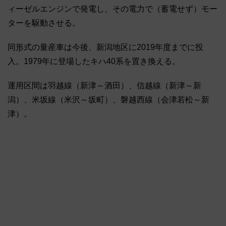
ィーゼルエンジンで発電し、その電力で（蓄電せず）モー
ターを駆動させる。
同形式の量産車は今後、新潟地区に2019年度までに投
入。1979年に登場したキハ40系を置き換える。
運用区間は羽越線（新津～酒田）、信越線（新津～新
潟）、米坂線（米沢～坂町）、磐越西線（会津若松～新
津）。