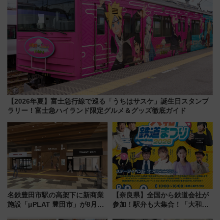
【2026年夏】富士急行線で巡る「うちはサスケ」誕生日スタンプ
ラリー！富士急ハイランド限定グルメ＆グッズ徹底ガイド
名鉄豊田市駅の高架下に新商業
【奈良県】全国から鉄道会社が
施設「μPLAT 豊田市」が8月26
参加！駅弁も大集合！「大和鉄
日開業！全8店舗が出店し街の新
道まつり2026」が8月8日・9日