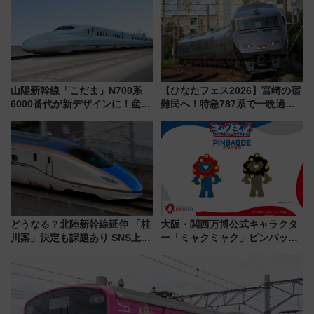
山陽新幹線「こだま」N700系
【ひなたフェス2026】宮崎の宿
6000番代が新デザインに！産学
難民へ！特急787系で一晩過ご
連携で描く瀬戸内の波模様 運
せる夜間滞在型イベント「スワ
用は今冬から
ローおひさま」が救世主に？
どうなる？北陸新幹線延伸 「桂
大阪・関西万博公式キャラクタ
川案」決定も課題あり SNS上の
ー「ミャクミャク」ピンバッジ
声は
新登場！関西の駅構内などで7月
中旬発売