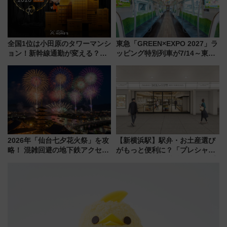
全国1位は小田原のタワーマンシ
東急「GREEN×EXPO 2027」ラ
ョン！新幹線通勤が変える？
ッピング特別列車が7/14～東
「住みたい街」の最新トレンド
横・田園都市・目黒線でデビュ
【新築マンション人気ランキン
ー！ 注目の編成やデザインまと
グ】
め
2026年「仙台七夕花火祭」を攻
【新横浜駅】駅弁・お土産選び
略！ 混雑回避の地下鉄アクセス
がもっと便利に？「プレシャス
からまだ買える有料席情報、花
デリ＆ギフト新横浜」がオープ
火前に楽しむ仙台観光ルートま
ン 場所や営業時間・限定弁当
で解説！
を紹介