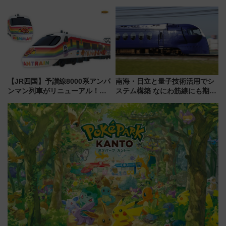
5000発の花火が夜を彩る 今年は
限定「U22応援割り」が7月21日
混雑に要注意、その理由は
よりスタート
【JR四国】予讃線8000系アンパ
南海・日立と量子技術活用でシ
ンマン列車がリニューアル！内
ステム構築 なにわ筋線にも期待
外装デザイン公開 デビューは
乗務員・車両計画作業を短縮へ
今年12月