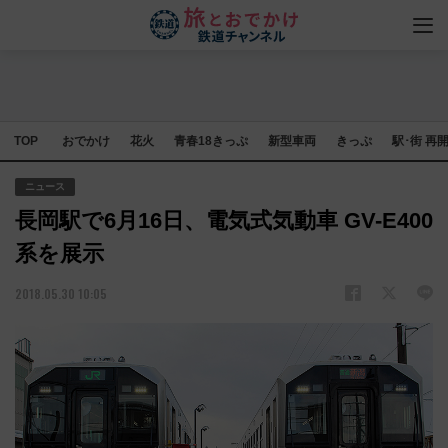
TOP
おでかけ
花火
青春18きっぷ
新型車両
きっぷ
駅･街 再
ニュース
長岡駅で6月16日、電気式気動車 GV-E400
系を展示
2018.05.30 10:05