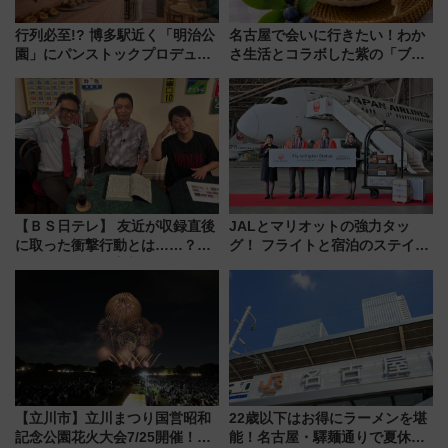
行列必至!? 博多駅近く「明治公
名古屋で会いに行きたい！わか
園」にパンストックプロデュー
さ生活とコラボした紫の「ブル
スの新業態『Land Bageri』8/7
ーベリーぴよりん」期間限定販
オープン 秋からはビストロ営業
売
も！
【ＢＳ日テレ】 友近が収録直後
JALとマリオットの強力タッ
に取った衝撃行動とは……？
グ！ フライトと宿泊のステイタ
『友近・礼二の妄想トレイン』
スマッチでFLY ON ポイントや
で極上の夏祭り鉄道旅を放送
上級会員資格を効率よく獲得す
る方法を解説
【立川市】立川まつり国営昭和
22歳以下はお得にラーメンを堪
記念公園花火大会7/25開催！
能！名古屋・驛麺通りで夏休み