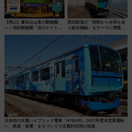
【岡山】夏休みは夜の動物園
西武鉄道が「昭和から令和を走
へ！池田動物園「光のナイトズ
り鉄分補給」をテーマに博覧会
ー2026」で光と動物が彩る特別
を実施！くすのきホールで8月
な夜
14日から 新車両「トキイロ」体
験ブースも アクセスや申込方法
を解説
日本初の水素ハイブリッド電車「HYBARI」2027年度末営業運転
へ 鉄道・発電・まちづくりで水素利活用が加速