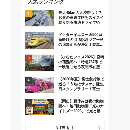
人気ランキング
最大45kmの大渋滞も！？
お盆の高速道路をスイスイ
乗り切る快適ドライブ術
ドクターイエロー＆500系
新幹線の引退記念ツアー秋
の追加企画が決定！乗車体
験やグッズ・ホテル情報ま
とめ
【ひなたフェス2026】宮崎
の宿難民へ！特急787系で
一晩過ごせる夜間滞在型イ
ベント「スワローおひさ
ま」が救世主に？
【2026年夏】富士急行線で
巡る「うちはサスケ」誕生
日スタンプラリー！富士急
ハイランド限定グルメ＆グ
ッズ徹底ガイド
【岡山】夏休みは夜の動物
園へ！池田動物園「光のナ
イトズー2026」で光と動物
が彩る特別な夜
VIEW ALL