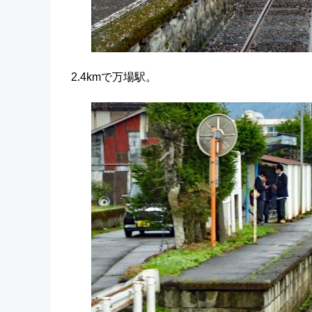
2.4kmで万場駅。