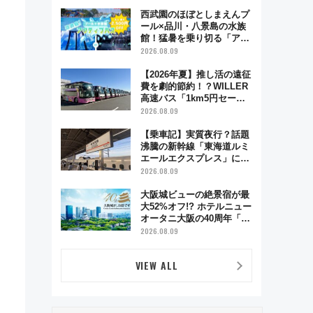
西武園のほぼとしまえんプ
ール×品川・八景島の水族
館！猛暑を乗り切る「アク
ティブパス」で夏休みをお
2026.08.09
得に楽しむ！
【2026年夏】推し活の遠征
費を劇的節約！？WILLER
高速バス「1km5円セー
ル」やワンコイン温泉の最
2026.08.09
強ルート 予約期間・対象
路線まとめ
【乗車記】実質夜行？話題
沸騰の新幹線「東海道ルミ
エールエクスプレス」に乗
車してみた 東京22時発、
2026.08.09
京都・新大阪に6時台着
見どころは岐阜羽島の素晴
大阪城ビューの絶景宿が最
らし過ぎる朝
大52%オフ!? ホテルニュー
オータニ大阪の40周年「夏
のタイムセール」で秋の関
2026.08.09
西旅を豪華にする方法（8
月20日まで！）
VIEW ALL