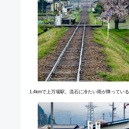
1.4kmで上万場駅。流石に冷たい雨が降って