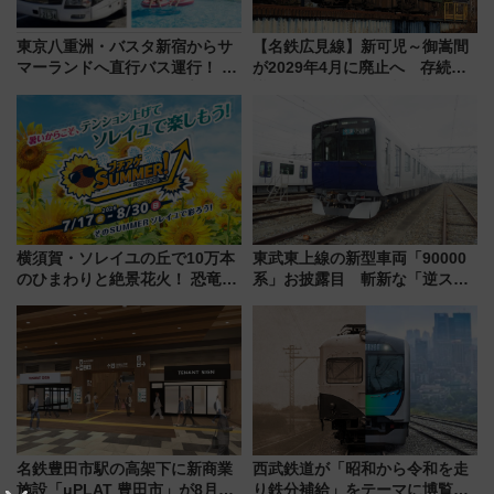
東京八重洲・バスタ新宿からサ
【名鉄広見線】新可児～御嵩間
マーランドへ直行バス運行！ お
が2029年4月に廃止へ 存続協
トクな1Dayパスで夏のプールと
議終了で100年の歴史に幕
推し活を楽しもう！（2026年
8/1～31）
横須賀・ソレイユの丘で10万本
東武東上線の新型車両「90000
のひまわりと絶景花火！ 恐竜や
系」お披露目 斬新な「逆スラ
ドッグプールなど三浦半島の日
ント式」の先頭形状と明るく開
帰りお出かけ最新情報（2026年
放的な車内空間に注目、デビュ
7月17日～開催）
ーは9月
名鉄豊田市駅の高架下に新商業
西武鉄道が「昭和から令和を走
施設「μPLAT 豊田市」が8月26
り鉄分補給」をテーマに博覧会