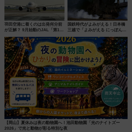
羽田空港に着くのは出発何分前
国鉄時代がよみがえる！日本橋
が正解？ 9月始動のJAL「第1タ
三越で「よみがえる にっぽんの
ーミナル北側サテライト」は徒
鉄道展」7/22-8/3開催、広田尚
歩1キロ超え！ 知っておきたい
敬の名作写真も、駅弁フェスも
変更点まとめ
同時開催！
【岡山】夏休みは夜の動物園へ！池田動物園「光のナイトズー
2026」で光と動物が彩る特別な夜