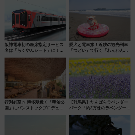
ケジュール 夜風とビール、映画
ト 参加方法や体験内容を紹介
を満喫！
阪神電車初の座席指定サービス
愛犬と電車旅！近鉄の観光列車
名は「らくやんシート」に！新
「つどい」で行く「わんわん列
型3000系で大阪梅田～山陽姫路
車」第5弾！海辺のBBQも楽し
を快適移動
める日帰りツアー
行列必至!? 博多駅近く「明治公
【群馬県】たんばらラベンダー
園」にパンストックプロデュー
パーク「約3万株のラベンダー」
スの新業態『Land Bageri』8/7
が見頃！新幹線＆無料送迎バス
オープン 秋からはビストロ営業
で都心から約1時間半で夏の絶景
も！
を！