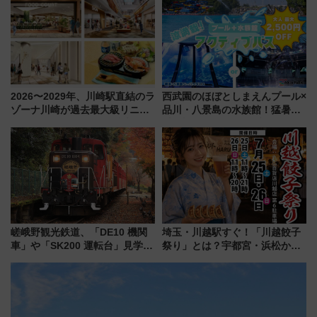
ァミリーから大人まで幅広い世
軽に 運行ダイヤ・運賃を解説
代が一日中楽しる夏のリゾート
を楽しんで
2026〜2029年、川崎駅直結のラ
西武園のほぼとしまえんプール×
ゾーナ川崎が過去最大級リニュ
品川・八景島の水族館！猛暑を
ーアル！ フードコート拡大など
乗り切る「アクティブパス」で
「いつから何が変わるか」徹底
夏休みをお得に楽しむ！
解説！
嵯峨野観光鉄道、「DE10 機関
埼玉・川越駅すぐ！「川越餃子
車」や「SK200 運転台」見学ツ
祭り」とは？宇都宮・浜松から
アーを開催！ ラストランイベン
ご当地和牛まで全国の人気餃子
トの一環で激レア体験できちゃ
を食べ比べ【7月25日・26日開
うかも 参加方法やスケジュール
催】
をご紹介