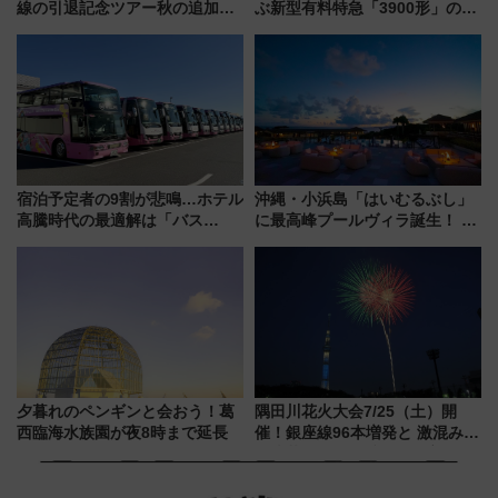
線の引退記念ツアー秋の追加企
ぶ新型有料特急「3900形」のコ
画が決定！乗車体験やグッズ・
ンセプト・デザイン公開 愛称
ホテル情報まとめ
募集も実施
宿泊予定者の9割が悲鳴…ホテル
沖縄・小浜島「はいむるぶし」
高騰時代の最適解は「バス
に最高峰プールヴィラ誕生！ 石
泊」!? WILLER最新調査で判明
垣島から船で向かう究極のご褒
した、推し活遠征や観光時のリ
美旅「何もしない贅沢」を体験
アルな懐事情
してみない？
夕暮れのペンギンと会おう！葛
隅田川花火大会7/25（土）開
西臨海水族園が夜8時まで延長
催！銀座線96本増発と 激混みの
「浅草駅」を回避する最寄り駅･
アクセス攻略法、2万発の花火が
都心の夜に！