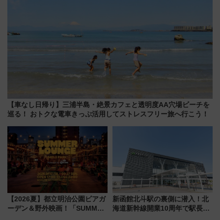
【車なし日帰り】三浦半島・絶景カフェと透明度AA穴場ビーチを
巡る！ おトクな電車きっぷ活用してストレスフリー旅へ行こう！
【2026夏】都立明治公園ビアガ
新函館北斗駅の裏側に潜入！北
ーデン＆野外映画！「SUMMER
海道新幹線開業10周年で駅長
LOUNGE」のアクセスと上映ス
室・地下通路など公開イベン