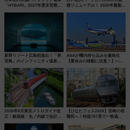
「HYBARI」2027年度末営業運
模リニューアル！ 2026年最新の
転へ 鉄道・発電・まちづくり
新エリア・工場見学の見どころ
で水素利活用が加速
と料金・アクセスを徹底解説
（札幌市）
星野リゾート広島初進出！「界
ANAが機内持ち込みを厳格化
宮島」のインフィニティ温泉と
【夏休みの移動に注意！】ハン
古式サウナ「石風呂」を大解剖
ドバッグやPCケースも対象の
宿泊料金・アクセスは？（2026
「身の回り品」新サイズ制限
年7月23日開業）
(40×30×20cm)おさらい
2026年9月東京メトロダイヤ改
【ひなたフェス2026】宮崎の宿
正！銀座線・丸ノ内線で合計
難民へ！特急787系で一晩過ご
212本の大増発、混雑緩和に期
せる夜間滞在型イベント「スワ
待
ローおひさま」が救世主に？