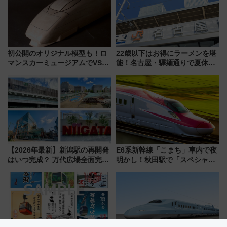
初公開のオリジナル模型も！ロ
22歳以下はお得にラーメンを堪
マンスカーミュージアムでVSE
能！名古屋・驛麺通りで夏休み
の設計秘話に迫る企画展が7月
限定「U22応援割り」が7月21日
15日スタート
よりスタート
【2026年最新】新潟駅の再開発
E6系新幹線「こまち」車内で夜
はいつ完成？ 万代広場全面完成
明かし！秋田駅で「スペシャル
から「にいがた2キロ」・古町再
ナイト」8月開催、料金や予約方
開発、バスタ新潟構想まで徹底
法は？
解説！