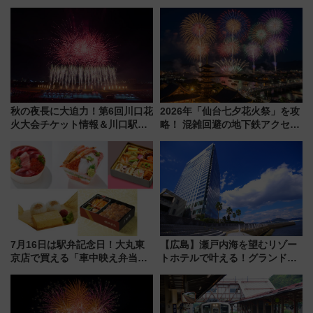
秋の夜長に大迫力！第6回川口花
2026年「仙台七夕花火祭」を攻
火大会チケット情報＆川口駅か
略！ 混雑回避の地下鉄アクセス
らのアクセスガイド
からまだ買える有料席情報、花
火前に楽しむ仙台観光ルートま
で解説！
7月16日は駅弁記念日！大丸東
【広島】瀬戸内海を望むリゾー
京店で買える「車中映え弁当」
トホテルで叶える！グランドプ
フェア【2026年夏】
リンスホテル広島のフォトウエ
ディング＆カジュアルパーティ
ープラン