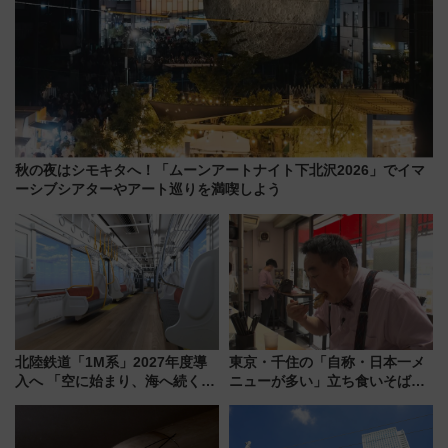
秋の夜はシモキタへ！「ムーンアートナイト下北沢2026」でイマ
ーシブシアターやアート巡りを満喫しよう
北陸鉄道「1M系」2027年度導
東京・千住の「自称・日本一メ
入へ 「空に始まり、海へ続く」
ニューが多い」立ち食いそば屋
白山比咩神社をモチーフにした
とは？ ＢＳ日テレ『ドランク塚
神秘的なデザイン
地のふらっと立ち食いそば』
7/27夜10時～放送