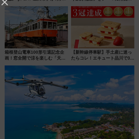
日開業！全8店舗が出店し街の新
を実施！くすのきホールで8月
たな玄関口へ
14日から 新車両「トキイロ」体
験ブースも アクセスや申込方法
を解説
箱根登山電車100形引退記念企
【新幹線停車駅】手土産に迷っ
画！窓全開で涼を楽しむ「天然
たらコレ！エキュート品川で3年
クーラー体験号」と限定鉄コレ
連続売上1位を獲得した定番手土
発売
産スイーツとは？