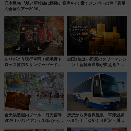
乃木坂46〝駅と新幹線に降臨〟音声ARで響くメンバーの声「真夏
の全国ツアー2026」
ありがとう現行車両！嵯峨野ト
全国1位は小田原のタワーマンシ
ロッコ貸切＆サンダーバードレ
ョン！新幹線通勤が変える？
ストランで語り合う秋の京都
「住みたい街」の最新トレンド
斉藤雪乃＆福原トシヒロと行
【新築マンション人気ランキン
く！9月13日「京都の鉄道満喫
グ】
ツアー」開催
全天候型屋内プール「日光霧降
所沢から伊香保温泉・草津温泉
VIVA！ハワイアン」18日から営
へ直行！「ゆめぐり所沢・川越
業開始 小さなお子様連れのフ
号」で群馬の温泉旅をもっと気