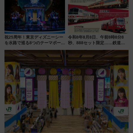
祝25周年！東京ディズニーシー
令和8年8月8日、午前8時8分8
を水路で巡る8つのテーマポート
秒、888セット限定……鉄道各
と限定デコレーションを解説
社の「8・8・8」な記念きっぷ
たち