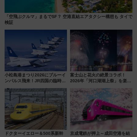
「空飛ぶクルマ」まるでSF？ 空港直結エアタクシー構想も タイで
検証
小松島港まつり2026にブルーイ
富士山と花火の絶景コラボ！
ンパルス飛来！JR四国の臨時ダ
2026年「河口湖湖上祭」を楽し
イヤや駐車場予約を徹底解説
む完全ガイド＆鉄道アクセスの
ススメ
ドクターイエロー＆500系新幹
京成電鉄が押上～成田空港を結