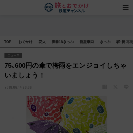
TOP
おでかけ
花火
青春18きっぷ
新型車両
きっぷ
駅･街 再
ニュース
75､600円の傘で梅雨をエンジョイしちゃ
いましょう！
2018.06.14 20:06