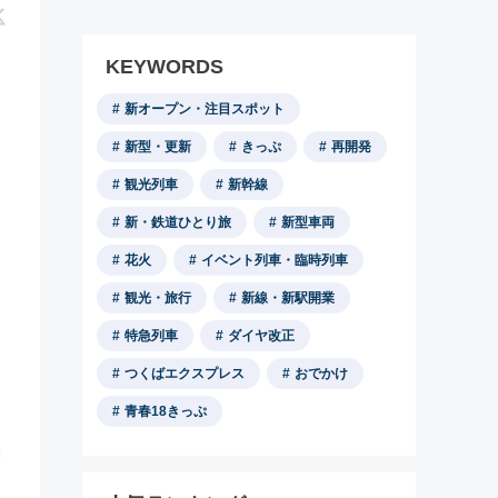
KEYWORDS
新オープン・注目スポット
新型・更新
きっぷ
再開発
観光列車
新幹線
新・鉄道ひとり旅
新型車両
花火
イベント列車・臨時列車
観光・旅行
新線・新駅開業
特急列車
ダイヤ改正
つくばエクスプレス
おでかけ
青春18きっぷ
表