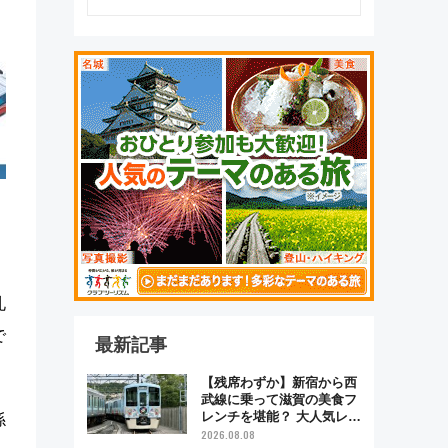
札
で
最新記事
【残席わずか】新宿から西
武線に乗って滋賀の美食フ
レンチを堪能？ 大人気レス
係
トラン列車「52席の至福」
2026.08.08