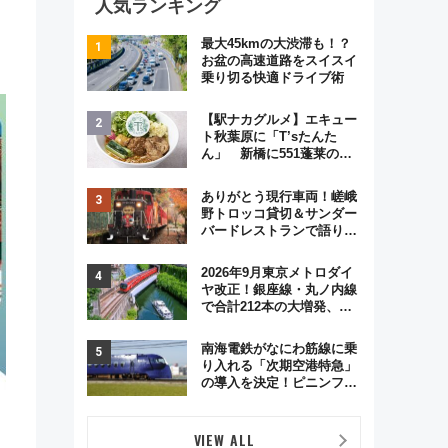
人気ランキング
最大45kmの大渋滞も！？
お盆の高速道路をスイスイ
乗り切る快適ドライブ術
【駅ナカグルメ】エキュー
ト秋葉原に「T’sたんた
ん」 新橋に551蓬莱の
DNAを継ぐ「東京豚饅」、
オムライス専門店「肉とた
ありがとう現行車両！嵯峨
まご」新グルメ続々登場！
野トロッコ貸切＆サンダー
【2026年8月】
バードレストランで語り合
う秋の京都 斉藤雪乃＆福
原トシヒロと行く！9月13
2026年9月東京メトロダイ
日「京都の鉄道満喫ツア
ヤ改正！銀座線・丸ノ内線
ー」開催
で合計212本の大増発、混
雑緩和に期待
南海電鉄がなにわ筋線に乗
り入れる「次期空港特急」
の導入を決定！ピニンファ
リーナによる日本初の鉄道
デザイン
VIEW ALL