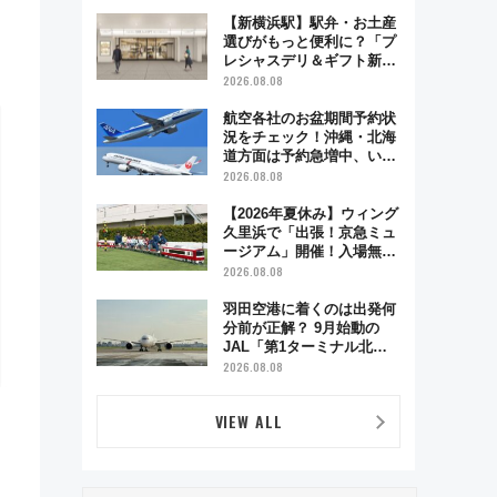
で味わう近江牛や伝統文化
の特別コラボ
【新横浜駅】駅弁・お土産
選びがもっと便利に？「プ
レシャスデリ＆ギフト新横
浜」がオープン 場所や営
2026.08.08
業時間・限定弁当を紹介
航空各社のお盆期間予約状
況をチェック！沖縄・北海
道方面は予約急増中、いま
から狙うべき日は？
2026.08.08
【2026年夏休み】ウィング
久里浜で「出張！京急ミュ
ージアム」開催！入場無料
でスタンプラリーや子ども
2026.08.08
制服撮影も
羽田空港に着くのは出発何
分前が正解？ 9月始動の
JAL「第1ターミナル北側
サテライト」は徒歩1キロ
2026.08.08
超え！ 知っておきたい変更
点まとめ
VIEW ALL