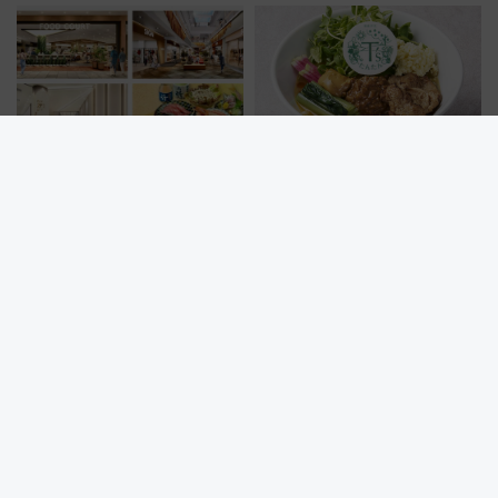
プン。もつ鍋風など限定メニュ
の絶景＆限定グルメを網羅！煩
ーも
雑な手続きも不要でお手軽に楽
しめるプランが登場
2026〜2029年、川崎駅直結のラ
【駅ナカグルメ】エキュート秋
ゾーナ川崎が過去最大級リニュ
葉原に「T’sたんたん」 新橋に
ーアル！ フードコート拡大など
551蓬莱のDNAを継ぐ「東京豚
「いつから何が変わるか」徹底
饅」、オムライス専門店「肉と
解説！
たまご」新グルメ続々登場！
【2026年8月】