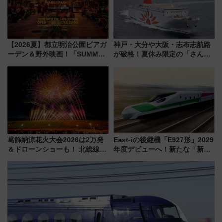
【2026夏】都立明治公園ビアガ
神戸・大分や大阪・志布志航路
ーデン＆野外映画！「SUMMER
が破格！夏休み限定の「さんふ
LOUNGE」のアクセスと上映ス
らわあスペシャルセール」スタ
ケジュール 夜風とビール、映画
ート 夕朝食ビュッフェ付きで
を満喫！
快適な船旅はいかが？
葛飾納涼花火大会2026は2万発
East-iの後継機「E927形」2029
＆ドローンショーも！ 北総線を
年度デビューへ！新たな「新幹
使った穴場アクセスや臨時列
線専用検測車」の性能を徹底解
車、観覧スポット情報と周辺観
説【JR東日本】
光まとめ（7/28開催）