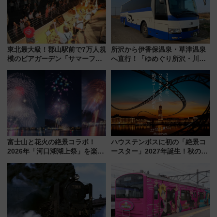
東北最大級！郡山駅前で7万人規
所沢から伊香保温泉・草津温泉
模のビアガーデン「サマーフェ
へ直行！「ゆめぐり所沢・川越
スタ IN KORIYAMA 2026」
号」で群馬の温泉旅をもっと気
7/24-26開催！ 有料席はJRE
軽に 運行ダイヤ・運賃を解説
MALLで予約可能
富士山と花火の絶景コラボ！
ハウステンボスに初の「絶景コ
2026年「河口湖湖上祭」を楽し
ースター」2027年誕生！秋の
む完全ガイド＆鉄道アクセスの
「すんごいハロウィン」見どこ
ススメ
ろも一挙紹介