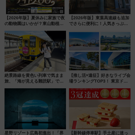
【2026年版】夏休みに家族で夜
【2026年版】東葉高速線も追加
の動物園はいかが？東山動植物
でさらに便利に！人気きっぷ
園＆のんほいパーク「ナイト
「サンキューちばフリーパス」
ZOO」開催情報
今年も発売 秋・早春に千葉県を
巡るなら使い勝手・コスパ抜群
絶景路線を黄色い列車で気まま
【推し活×遠征】好きなライブ会
旅、「海が見える難読駅」で幸
場ランキングTOP3！ 東京ドー
せの黄色いハンカチに願いを
ムや大阪城ホールが選ばれる理
「新・鉄道ひとり旅」279回目
由と交通アクセス術、ライブ会
の舞台は「島原鉄道」
場に何を求める？
星野リゾート広島初進出！「界
【新幹線停車駅】手土産に迷っ