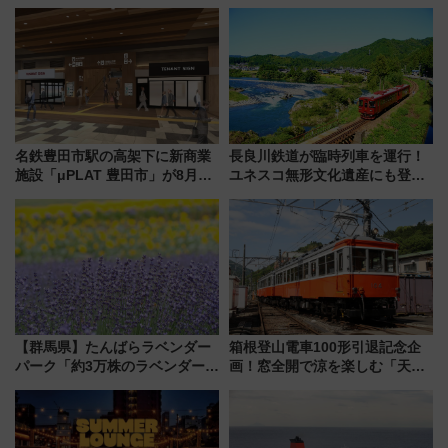
名鉄豊田市駅の高架下に新商業
長良川鉄道が臨時列車を運行！
施設「μPLAT 豊田市」が8月26
ユネスコ無形文化遺産にも登録
日開業！全8店舗が出店し街の新
された「郡上おどり」楽しむ人
たな玄関口へ
に 乗車には予約が必要
【群馬県】たんばらラベンダー
箱根登山電車100形引退記念企
パーク「約3万株のラベンダー」
画！窓全開で涼を楽しむ「天然
が見頃！新幹線＆無料送迎バス
クーラー体験号」と限定鉄コレ
で都心から約1時間半で夏の絶景
発売
を！