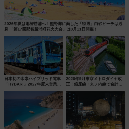
2026年夏は那智勝浦へ！熊野灘に面した「特選」白砂ビーチは必
見 「第17回那智勝浦町花火大会」は8月11日開催！
日本初の水素ハイブリッド電車
2026年9月東京メトロダイヤ改
「HYBARI」2027年度末営業運
正！銀座線・丸ノ内線で合計
転へ 鉄道・発電・まちづくり
212本の大増発、混雑緩和に期
で水素利活用が加速
待