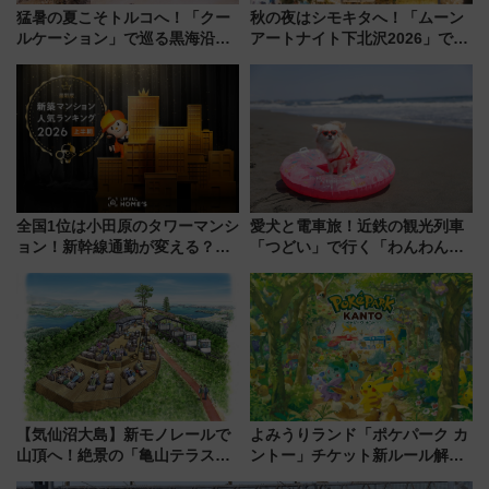
猛暑の夏こそトルコへ！「クー
秋の夜はシモキタへ！「ムーン
ルケーション」で巡る黒海沿岸
アートナイト下北沢2026」でイ
やエーゲ海の避暑リゾート 関
マーシブシアターやアート巡り
連検索数が前年比237％増、ナ
を満喫しよう
ショジオも認める『2026年に訪
れるべき世界の旅先』
全国1位は小田原のタワーマンシ
愛犬と電車旅！近鉄の観光列車
ョン！新幹線通勤が変える？
「つどい」で行く「わんわん列
「住みたい街」の最新トレンド
車」第5弾！海辺のBBQも楽し
【新築マンション人気ランキン
める日帰りツアー
グ】
【気仙沼大島】新モノレールで
よみうりランド「ポケパーク カ
山頂へ！絶景の「亀山テラス
ントー」チケット新ルール解
360°」が7月19日オープン、休
説！購入制限の緩和と入場時の