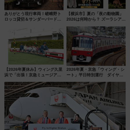
ありがとう現行車両！嵯峨野ト
【横浜市】夏の「夜の動物園」
ロッコ貸切＆サンダーバードレ
2026は何時から？ ズーラシア・
ストランで語り合う秋の京都
野毛山・金沢の電車アクセスや
斉藤雪乃＆福原トシヒロと行
見どころ、限定イベントを徹底
く！9月13日「京都の鉄道満喫
解説！
ツアー」開催
【2026年夏休み】ウィング久里
2026年夏・京急「ウィング・シ
浜で「出張！京急ミュージア
ート」平日特別運行 ダイヤ・
ム」開催！入場無料でスタンプ
乗車方法を解説！2階建てバスや
ラリーや子ども制服撮影も
三浦海岸を堪能できるお出かけ
プランもご紹介