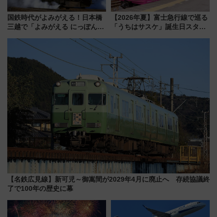
国鉄時代がよみがえる！日本橋
【2026年夏】富士急行線で巡る
三越で「よみがえる にっぽんの
「うちはサスケ」誕生日スタン
鉄道展」7/22-8/3開催、広田尚
プラリー！富士急ハイランド限
敬の名作写真も、駅弁フェスも
定グルメ＆グッズ徹底ガイド
同時開催！
【名鉄広見線】新可児～御嵩間が2029年4月に廃止へ 存続協議終
了で100年の歴史に幕