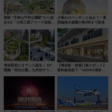
新駅 “手柄山平和公園駅”から徒
夕暮れのペンギンと会おう！葛
歩3分「大和工業アリーナ姫路」
西臨海水族園が夜8時まで延長
10月開業！Novelbright公演 や
大相撲巡業など 豪華イベントと
アクセス
博多駅前にオアシス誕生！ 8/7
【博多駅・筑紫口新スポット】
開園「明治公園」九州初サウナ
新幹線高架下「VIERRA博多テ
TOTOPAや日本一のピザなど絶
ラス」が9/18開業！九州初出店
品グルメ登場で駅前の過ごし方
など注目の全6店舗 「博多活憩
はどう変わる？
通り」も一新