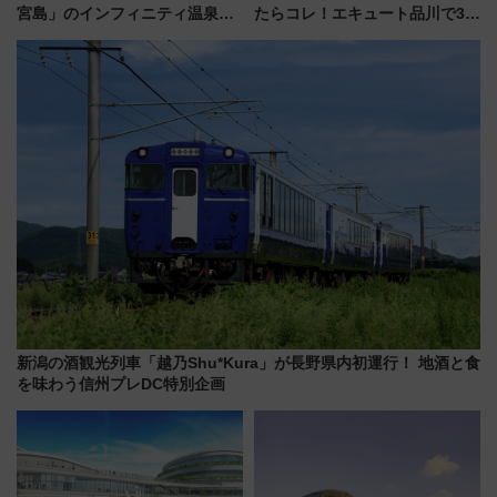
宮島」のインフィニティ温泉と
たらコレ！エキュート品川で3年
古式サウナ「石風呂」を大解剖
連続売上1位を獲得した定番手土
宿泊料金・アクセスは？（2026
産スイーツとは？
年7月23日開業）
新潟の酒観光列車「越乃Shu*Kura」が長野県内初運行！ 地酒と食
を味わう信州プレDC特別企画