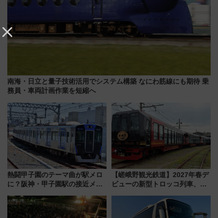
南海・日立と量子技術活用でシステム構築 なにわ筋線にも期待 乗
務員・車両計画作業を短縮へ
熱闘甲子園のテーマ曲が駅メロ
【嵯峨野観光鉄道】2027年春デ
に？阪神・甲子園駅の接近メロ
ビューの新型トロッコ列車、い
ディがVaundy「かげろう」×向
よいよ試運転開始へ！現行車両
谷実アレンジの特別仕様へ、8月
は2026年で引退
5日始発から