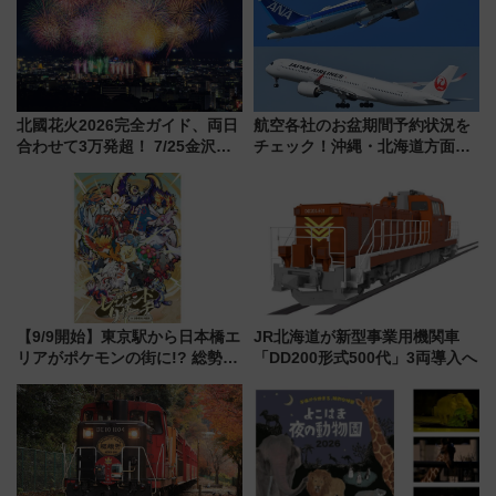
北國花火2026完全ガイド、両日
航空各社のお盆期間予約状況を
合わせて3万発超！ 7/25金沢大
チェック！沖縄・北海道方面は
会・8/1川北大会の2つの花火大
予約急増中、いまから狙うべき
会の日程・アクセス・観覧席ま
日は？
とめ（石川県）
【9/9開始】東京駅から日本橋エ
JR北海道が新型事業用機関車
リアがポケモンの街に!? 総勢
「DD200形式500代」3両導入へ
100匹以上が出現「レジェンド
リサーチ」本格謎解き・グッズ
情報まとめ