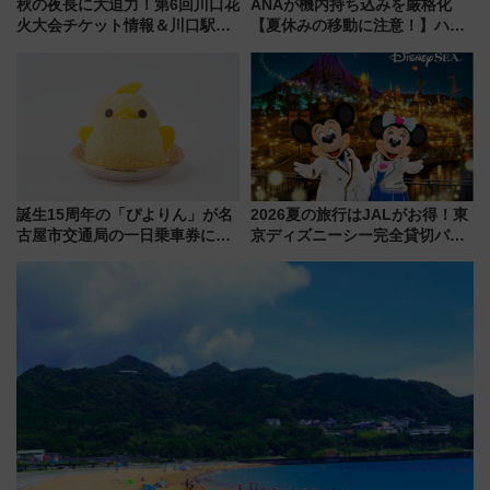
秋の夜長に大迫力！第6回川口花
ANAが機内持ち込みを厳格化
火大会チケット情報＆川口駅か
【夏休みの移動に注意！】ハン
らのアクセスガイド
ドバッグやPCケースも対象の
「身の回り品」新サイズ制限
(40×30×20cm)おさらい
誕生15周年の「ぴよりん」が名
2026夏の旅行はJALがお得！東
古屋市交通局の一日乗車券に！
京ディズニーシー完全貸切パー
東山線では貸切電車も登場【限
ティー招待券が当たるキャンペ
定1万5000枚】
ーン始まる 条件は「夏の国内
線に2回搭乗」