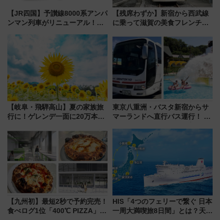
【JR四国】予讃線8000系アンパ
【残席わずか】新宿から西武線
ンマン列車がリニューアル！内
に乗って滋賀の美食フレンチを
外装デザイン公開 デビューは
堪能？ 大人気レストラン列車
今年12月
「52席の至福」で味わう近江牛
や伝統文化の特別コラボ
【岐阜・飛騨高山】夏の家族旅
東京八重洲・バスタ新宿からサ
行に！ゲレンデ一面に20万本の
マーランドへ直行バス運行！ お
ひまわりが咲き誇る「アルコピ
トクな1Dayパスで夏のプールと
アひまわり園」開園
推し活を楽しもう！（2026年
8/1～31）
【九州初】最短2秒で予約完売！
HIS「4つのフェリーで繋ぐ 日本
食べログ1位「400℃ PIZZA」が
一周大満喫旅8日間」とは？天橋
博多駅すぐの明治公園に8/7オー
立・小樽・日光東照宮など全国