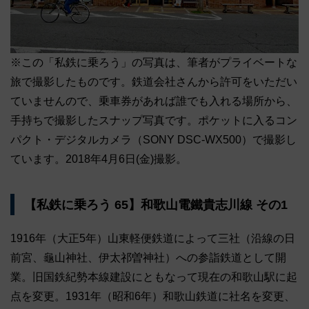
※この「私鉄に乗ろう」の写真は、筆者がプライベートな
旅で撮影したものです。鉄道会社さんから許可をいただい
ていませんので、乗車券があれば誰でも入れる場所から、
手持ちで撮影したスナップ写真です。ポケットに入るコン
パクト・デジタルカメラ（SONY DSC-WX500）で撮影し
ています。2018年4月6日(金)撮影。
【私鉄に乗ろう 65】和歌山電鐵貴志川線 その1
1916年（大正5年）山東軽便鉄道によって三社（沿線の日
前宮、龜山神社、伊太祁曽神社）への参詣鉄道として開
業。旧国鉄紀勢本線建設にともなって現在の和歌山駅に起
点を変更。1931年（昭和6年）和歌山鉄道に社名を変更、