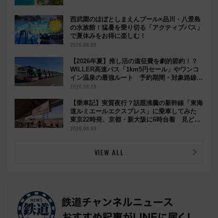
西武園のほぼとしまえんプール×品川・八景島
の水族館！猛暑を乗り切る「アクティブパス」
で夏休みをお得に楽しむ！
2026.08.09
【2026年夏】推し活の遠征費を劇的節約！？
WILLER高速バス「1km5円セール」やワンコ
イン温泉の最強ルート 予約期間・対象路線ま
とめ
2026.08.09
【乗車記】実質夜行？話題沸騰の新幹線「東海
道ルミエールエクスプレス」に乗車してみた
東京22時発、京都・新大阪に6時台着 見どこ
ろは岐阜羽島の素晴らし過ぎる朝
2026.08.09
VIEW ALL