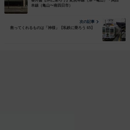
番外篇【JRに乗ろう】紀勢本線（津〜亀山）・関西
本線（亀山〜南四日市）
次の記事
救ってくれるものは「神様」【私鉄に乗ろう 65】