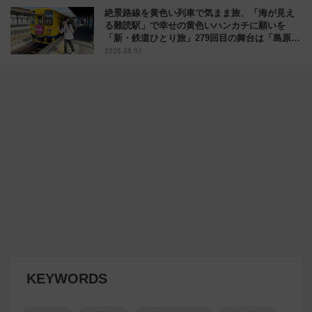
絶景路線を黄色い列車で気まま旅、「海が見え
る難読駅」で幸せの黄色いハンカチに願いを
「新・鉄道ひとり旅」279回目の舞台は「島原鉄
2026.08.07
道」
KEYWORDS