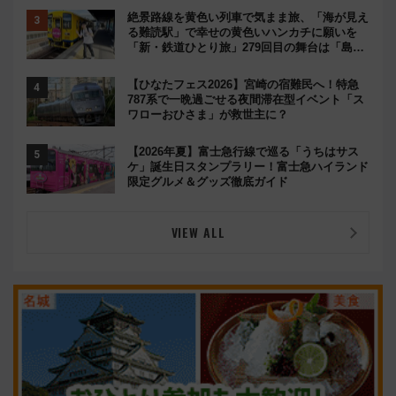
絶景路線を黄色い列車で気まま旅、「海が見え
る難読駅」で幸せの黄色いハンカチに願いを
「新・鉄道ひとり旅」279回目の舞台は「島原
鉄道」
【ひなたフェス2026】宮崎の宿難民へ！特急
787系で一晩過ごせる夜間滞在型イベント「ス
ワローおひさま」が救世主に？
【2026年夏】富士急行線で巡る「うちはサス
ケ」誕生日スタンプラリー！富士急ハイランド
限定グルメ＆グッズ徹底ガイド
VIEW ALL