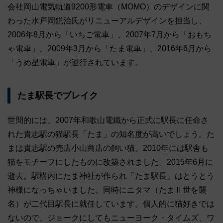
会社岡山電気軌道9200形電車（MOMO）のデザインに関
わった水戸岡鋭治氏がリニューアルデザインを担当し、
2006年8月から「いちご電車」、2007年7月から「おもち
ゃ電車」、2009年3月から「たま電車」、2016年6月から
「うめ星電車」が運行されています。
たま駅長でブレイク
世間的には、2007年和歌山電鐵から正式に駅長に任命さ
れた貴志駅の猫駅長「たま」の知名度が高いでしょう。た
まは貴志駅の売店小山商店の飼い猫。2010年には駅舎も
猫をモチーフにしたものに改築されました。2015年6月に
逝去。駅構内にたま神社が作られ「たま駅長」はとうとう
神様になっちゃいました。同時にニタマ（たまⅡ世を襲
名）が二代目駅長に就任しています。個人的に猫好きでは
ないので、ジョークにしてもニューヨーク・タイムズ、ワ