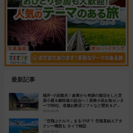
最新記事
福井･小浜観光！倉庫から奇跡の復活をした芝
居小屋＆鯖街道の起点へ！若狭小浜お魚センタ
ーでBBQ、老舗お酢店ソフトなど歴史＆グル
メ散歩
2026.08.09
「空飛ぶクルマ」まるでSF？ 空港直結エアタ
クシー構想も タイで検証
2026.08.09