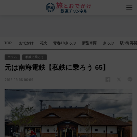
TOP
おでかけ
花火
青春18きっぷ
新型車両
きっぷ
駅･街 再
コラム
私鉄に乗ろう
元は南海電鉄【私鉄に乗ろう 65】
2018.09.06 06:09