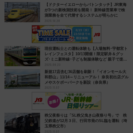
【ドクターイエローからバトンタッチ】JR東海
が3つの新検測技術を開発！ 新幹線営業車で検
測業務を全て代替するシステムが明らかに
2025.10.28
現役運転士との運転体験も【入場無料･宇都宮ト
レインフェスタ】10/13開催！限定駅弁＆グッ
ズ･ミニ新幹線･子ども制服体験など 親子で楽し
2025.09.23
める
新規17店含む36店舗を刷新！「イオンモール大
和郡山」11/14～リニューアル！ 奈良初出店グル
メやスケボーパークを新設（奈良県）
2025.11.07
秩父夜祭りは「SL秩父曳き山夜祭り号」で 秩
父鉄道が12月３日、行田市発のSL臨を運転（埼
玉県秩父市）
2025.11.07