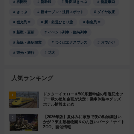
再開発
新幹線
青春18きっぷ
新型車両
きっぷ
新オープン・注目スポット
ダイヤ改正
観光列車
新・鉄道ひとり旅
特急列車
新型・更新
イベント列車・臨時列車
新線・新駅開業
つくばエクスプレス
おでかけ
観光・旅行
花火
人気ランキング
ドクターイエロー＆500系新幹線の引退記念ツ
アー秋の追加企画が決定！乗車体験やグッズ・
ホテル情報まとめ
【2026年版】夏休みに家族で夜の動物園はい
かが？東山動植物園＆のんほいパーク「ナイト
ZOO」開催情報