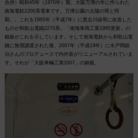
合併）昭和45年（1970年）製。大阪万博の年に作られた
南海電鉄2200系電車です。万博公園の太陽の塔と同
期。。これを1995年（平成7年）に貴志川線用に改造した
ものが和歌山電鐵2270系。「南海車両工業1995更新」の
銘板がこれを示しています。そして南海電鉄から和歌山電
鐵に無償譲渡された後、2007年（平成19年）に水戸岡鋭
治さんのプロデュースで内外装がリニューアルされていま
す。それが「大阪車輛工業2007」の銘板。