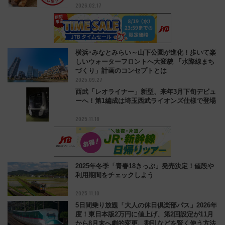
2026.02.17
横浜･みなとみらい～山下公園が進化！歩いて楽
しいウォーターフロントへ大変貌 「水際線まち
づくり」計画のコンセプトとは
2025.09.27
西武「レオライナー」新型、来年3月下旬デビュ
ーへ！第1編成は埼玉西武ライオンズ仕様で登場
2025.11.18
2025年冬季「青春18きっぷ」発売決定！値段や
利用期間をチェックしよう
2025.11.10
5日間乗り放題「大人の休日倶楽部パス」2026年
度！東日本版2万円に値上げ、第2回設定が11月
から8月末へ劇的変更、割引などを賢く使う方法