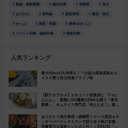
新線・新駅開業
観光列車
再開発
花火
おでかけ
新幹線
新型車両
観光・旅行
きっぷ
新型・更新
青春18きっぷ
イベント列車・臨時列車
特急列車
人気ランキング
最大45kmの大渋滞も！？お盆の高速道路をス
イスイ乗り切る快適ドライブ術
【駅ナカグルメ】エキュート秋葉原に「T’sた
んたん」 新橋に551蓬莱のDNAを継ぐ「東京
豚饅」、オムライス専門店「肉とたまご」新グ
ルメ続々登場！【2026年8月】
ありがとう現行車両！嵯峨野トロッコ貸切＆サ
ンダーバードレストランで語り合う秋の京都
斉藤雪乃＆福原トシヒロと行く！9月13日「京