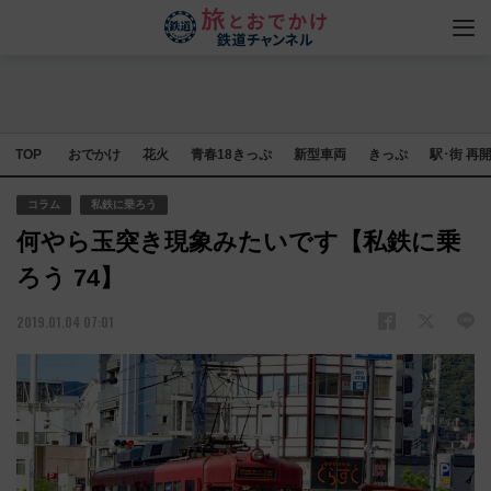
TOP
おでかけ
花火
青春18きっぷ
新型車両
きっぷ
駅･街 再
コラム
私鉄に乗ろう
何やら玉突き現象みたいです【私鉄に乗
ろう 74】
2019.01.04 07:01