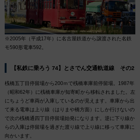
※2005年（平成17年）に名古屋鉄道から譲渡された名鉄
モ590形電車592。
【私鉄に乗ろう 74】とさでん交通軌道線 その2
桟橋五丁目停留場から200ｍで桟橋車庫前停留場。1987年
（昭和62年）に桟橋車庫が知寄町から移転されました。左
にちょうど車両が入庫しているのが見えます。車庫から出
て来る電車は上り線（はりまや橋方面）にしか行けないの
で次の桟橋通四丁目停留場始発になります。逆に下り線か
らの入庫は停留場を過ぎた渡り線で上り線に移って車庫に
向かいます。