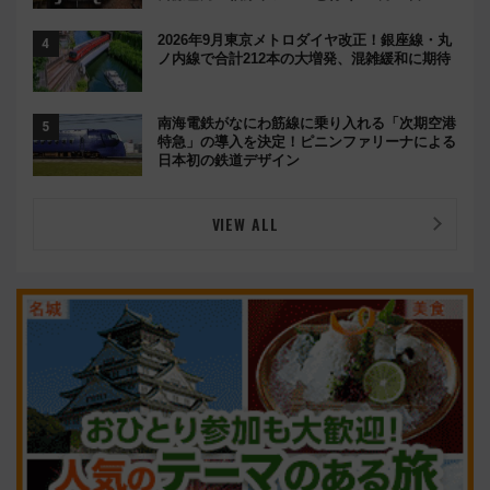
都の鉄道満喫ツアー」開催
2026年9月東京メトロダイヤ改正！銀座線・丸
ノ内線で合計212本の大増発、混雑緩和に期待
南海電鉄がなにわ筋線に乗り入れる「次期空港
特急」の導入を決定！ピニンファリーナによる
日本初の鉄道デザイン
VIEW ALL