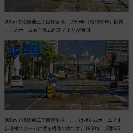
200ｍで桟橋通三丁目停留場。1955年（昭和30年）開業。
ここのホームも千鳥式配置で上りが南側。
300ｍで桟橋通二丁目停留場。ここは相対式ホームです。
歩道橋でホームに渡る構造の様です。1950年（昭和25