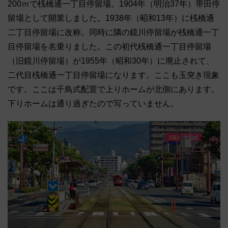
200ｍで桟橋通一丁目停留場。1904年（明治37年）帯田停
留場として開業しました。1938年（昭和13年）に桟橋通
二丁目停留場に改称。同時に隣の鏡川停留場が桟橋通一丁
目停留場を名乗りました。この初代桟橋通一丁目停留場
（旧鏡川停留場）が1955年（昭和30年）に廃止されて、
二代目桟橋通一丁目停留場になります。ここも玉突き現象
です。ここは千鳥式配置で上りホームが北側にあります。
下りホームは通り過ぎたので写っていません。