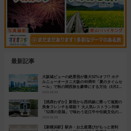
最新記事
大阪城ビューの絶景宿が最大52%オフ!? ホテ
ルニューオータニ大阪の40周年「夏のタイムセ
ール」で秋の関西旅を豪華にする方法（8月20
日まで！）
2026.08.09
【残席わずか】新宿から西武線に乗って滋賀の
美食フレンチを堪能？ 大人気レストラン列車
「52席の至福」で味わう近江牛や伝統文化の特
別コラボ
2026.08.08
【新横浜駅】駅弁・お土産選びがもっと便利