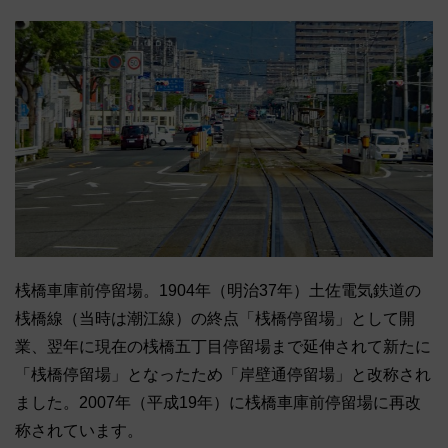
桟橋車庫前停留場。1904年（明治37年）土佐電気鉄道の
桟橋線（当時は潮江線）の終点「桟橋停留場」として開
業、翌年に現在の桟橋五丁目停留場まで延伸されて新たに
「桟橋停留場」となったため「岸壁通停留場」と改称され
ました。2007年（平成19年）に桟橋車庫前停留場に再改
称されています。