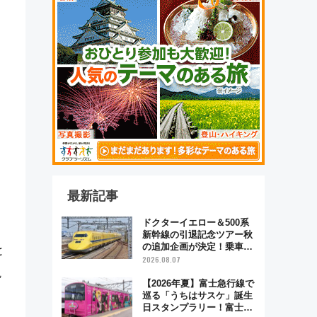
最新記事
ドクターイエロー＆500系
新幹線の引退記念ツアー秋
の追加企画が決定！乗車体
と
験やグッズ・ホテル情報ま
2026.08.07
とめ
観
【2026年夏】富士急行線で
巡る「うちはサスケ」誕生
日スタンプラリー！富士急