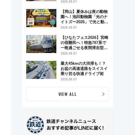
ハイランド限定グルメ＆グ
2026.08.07
ッズ徹底ガイド
【岡山】夏休みは夜の動物
園へ！池田動物園「光のナ
イトズー2026」で光と動物
が彩る特別な夜
2026.08.07
【ひなたフェス2026】宮崎
の宿難民へ！特急787系で
一晩過ごせる夜間滞在型イ
ベント「スワローおひさ
2026.08.07
ま」が救世主に？
最大45kmの大渋滞も！？
お盆の高速道路をスイスイ
乗り切る快適ドライブ術
2026.08.07
VIEW ALL