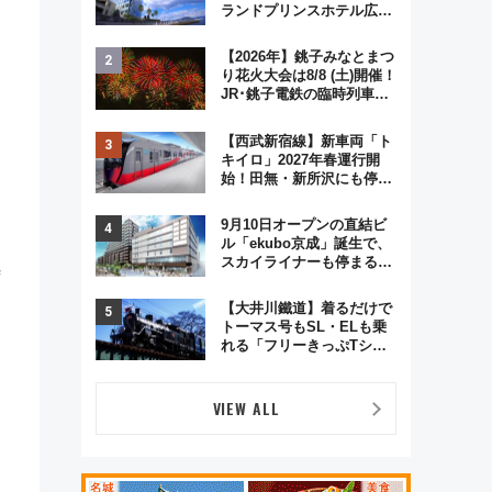
ランドプリンスホテル広島
のフォトウエディング＆カ
ジュアルパーティープラン
【2026年】銚子みなとまつ
り花火大会は8/8 (土)開催！
JR･銚子電鉄の臨時列車や
アクセス情報、利根川に咲
く8,000発の大迫力＆屋台
【西武新宿線】新車両「ト
0
を満喫
キイロ」2027年春運行開
始！田無・新所沢にも停
車 2028年春には「第2
弾」も
9月10日オープンの直結ビ
ル「ekubo京成」誕生で、
スカイライナーも停まる巨
時
大ハブ駅・新鎌ヶ谷はどう
変わる？ 全テナント情報も
【大井川鐵道】着るだけで
公開！
トーマス号もSL・ELも乗
れる「フリーきっぷTシャ
ツ」8月6日より受注販売
VIEW ALL