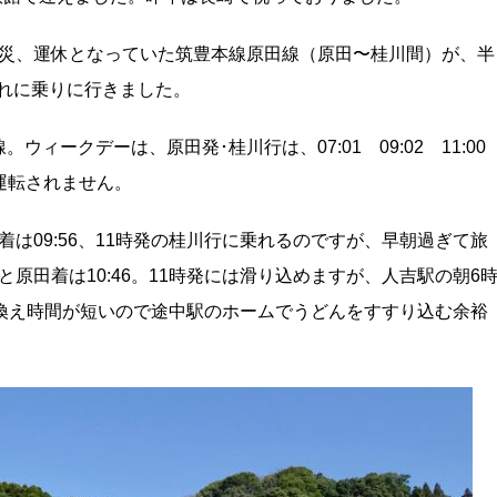
で被災、運休となっていた筑豊本線原田線（原田〜桂川間）が、半
これに乗りに行きました。
ィークデーは、原田発･桂川行は、07:01 09:02 11:0
本しか運転されません。
着は09:56、11時発の桂川行に乗れるのですが、早朝過ぎて旅
と原田着は10:46。11時発には滑り込めますが、人吉駅の朝6
換え時間が短いので途中駅のホームでうどんをすすり込む余裕